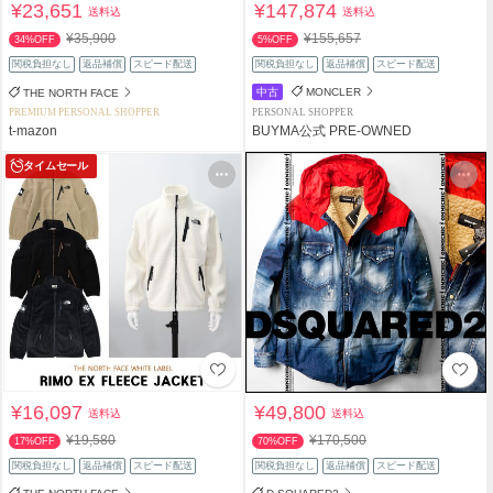
¥23,651
¥147,874
送料込
送料込
¥35,900
¥155,657
34%OFF
5%OFF
関税負担なし
返品補償
スピード配送
関税負担なし
返品補償
スピード配送
中古
MONCLER
THE NORTH FACE
PREMIUM PERSONAL SHOPPER
PERSONAL SHOPPER
t-mazon
BUYMA公式 PRE-OWNED
タイムセール
¥16,097
¥49,800
送料込
送料込
¥19,580
¥170,500
17%OFF
70%OFF
関税負担なし
返品補償
スピード配送
関税負担なし
返品補償
スピード配送