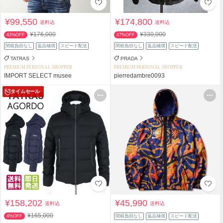
¥99,550
¥174,800
送料込
送料込
¥176,000
¥330,000
43%OFF
47%OFF
関税負担なし
返品補償
スピード配送
関税負担なし
返品補償
スピード配送
TATRAS
PRADA
PREMIUM PERSONAL SHOPPER
PREMIUM PERSONAL SHOPPER
IMPORT SELECT musee
pierredambre0093
タイムセール
¥158,202
¥45,990
送料込
送料込
¥165,000
4%OFF
関税負担なし
返品補償
スピード配送