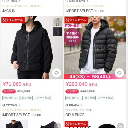
TATRAS
ARC'TERYX
PREMIUM PERSONAL SHOPPER
PREMIUM PERSONAL SHOPPER
JACK IN
IMPORT SELECT musee
タイムセール
タイムセール
¥71,060
¥293,040
送料込
送料込
¥93,500
¥447,800
24%OFF
34%OFF
関税負担なし
返品補償
スピード配送
関税負担なし
返品補償
スピード配送
TATRAS
PRADA
PREMIUM PERSONAL SHOPPER
PERSONAL SHOPPER
IMPORT SELECT musee
OPULENCE
タイムセール