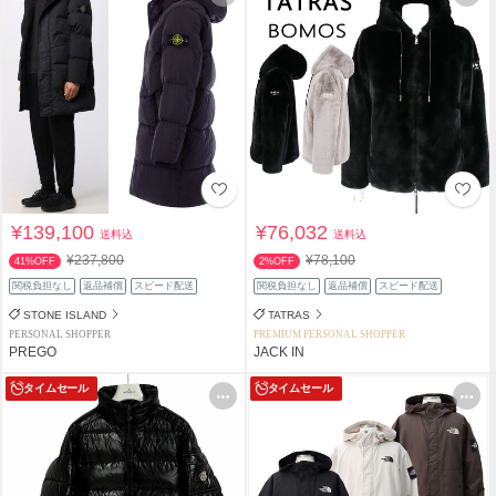
¥139,100
¥76,032
送料込
送料込
¥237,800
¥78,100
41%OFF
2%OFF
関税負担なし
返品補償
スピード配送
関税負担なし
返品補償
スピード配送
STONE ISLAND
TATRAS
PERSONAL SHOPPER
PREMIUM PERSONAL SHOPPER
PREGO
JACK IN
タイムセール
タイムセール