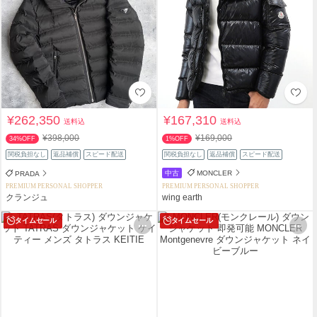
¥262,350
¥167,310
送料込
送料込
¥398,000
¥169,000
34%OFF
1%OFF
関税負担なし
返品補償
スピード配送
関税負担なし
返品補償
スピード配送
中古
MONCLER
PRADA
PREMIUM PERSONAL SHOPPER
PREMIUM PERSONAL SHOPPER
クランジュ
wing earth
タイムセール
タイムセール