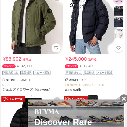
¥88,902
¥245,000
送料込
送料込
¥132,000
¥312,400
32%OFF
21%OFF
関税負担なし
返品補償
スピード配送
関税負担なし
返品補償
スピード配送
STONE ISLAND
MONCLER
SHOP
PREMIUM PERSONAL SHOPPER
ジェムズドロワーズ（drawers）
wing earth
タイムセール
タイムセール