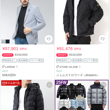
¥97,901
¥91,476
送料込
送料込
¥143,000
¥132,000
31%OFF
30%OFF
関税負担なし
返品補償
スピード配送
関税負担なし
返品補償
スピード配送
LARDINI
STONE ISLAND
SHOP
SHOP
SAKAZEN
ジェムズドロワーズ（drawers）
タイムセール