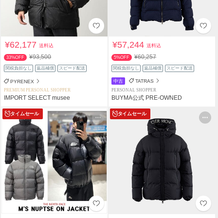
¥62,177
¥57,244
送料込
送料込
¥93,500
¥60,257
33%OFF
5%OFF
関税負担なし
返品補償
スピード配送
関税負担なし
返品補償
スピード配送
中古
TATRAS
PYRENEX
PREMIUM PERSONAL SHOPPER
PERSONAL SHOPPER
IMPORT SELECT musee
BUYMA公式 PRE-OWNED
タイムセール
タイムセール