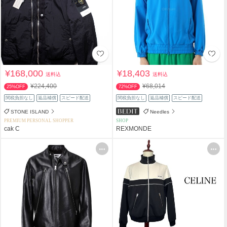
¥168,000
¥18,403
送料込
送料込
¥224,400
¥68,014
25%OFF
72%OFF
関税負担なし
返品補償
スピード配送
関税負担なし
返品補償
スピード配送
STONE ISLAND
Needles
PREMIUM PERSONAL SHOPPER
SHOP
cak C
REXMONDE