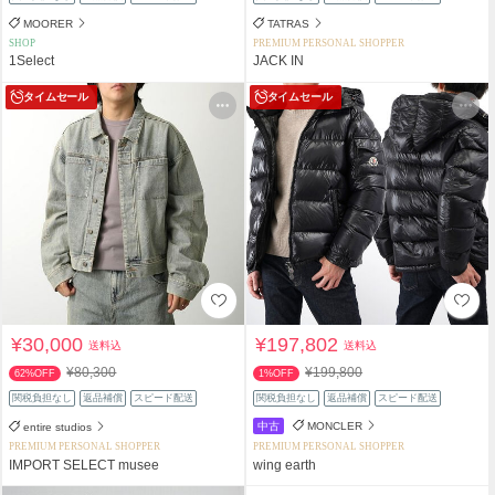
MOORER
TATRAS
SHOP
PREMIUM PERSONAL SHOPPER
1Select
JACK IN
タイムセール
タイムセール
¥30,000
¥197,802
送料込
送料込
¥80,300
¥199,800
62%OFF
1%OFF
関税負担なし
返品補償
スピード配送
関税負担なし
返品補償
スピード配送
中古
MONCLER
entire studios
PREMIUM PERSONAL SHOPPER
PREMIUM PERSONAL SHOPPER
IMPORT SELECT musee
wing earth