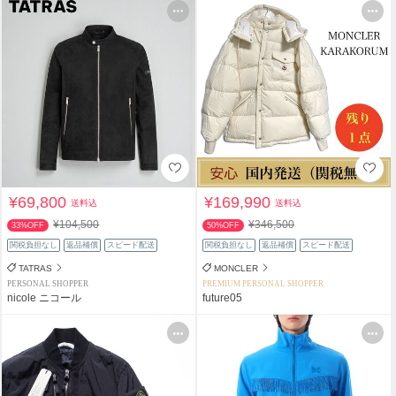
¥69,800
¥169,990
送料込
送料込
¥104,500
¥346,500
33%OFF
50%OFF
関税負担なし
返品補償
スピード配送
関税負担なし
返品補償
スピード配送
TATRAS
MONCLER
PERSONAL SHOPPER
PREMIUM PERSONAL SHOPPER
nicole ニコール
future05