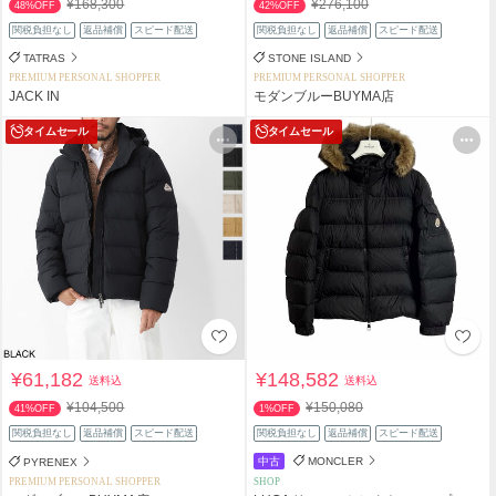
¥168,300
¥276,100
48%OFF
42%OFF
関税負担なし
返品補償
スピード配送
関税負担なし
返品補償
スピード配送
TATRAS
STONE ISLAND
PREMIUM PERSONAL SHOPPER
PREMIUM PERSONAL SHOPPER
JACK IN
モダンブルーBUYMA店
タイムセール
タイムセール
¥61,182
¥148,582
送料込
送料込
¥104,500
¥150,080
41%OFF
1%OFF
関税負担なし
返品補償
スピード配送
関税負担なし
返品補償
スピード配送
中古
MONCLER
PYRENEX
PREMIUM PERSONAL SHOPPER
SHOP