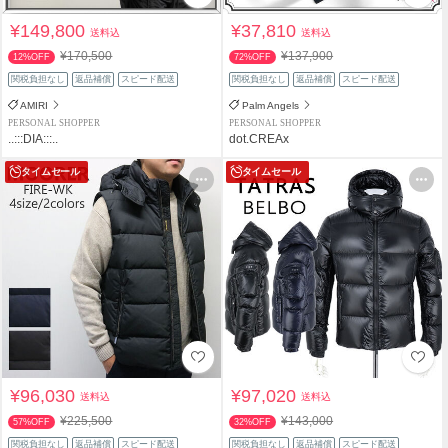
¥149,800
¥37,810
送料込
送料込
¥170,500
¥137,900
12%OFF
72%OFF
関税負担なし
返品補償
スピード配送
関税負担なし
返品補償
スピード配送
AMIRI
Palm Angels
PERSONAL SHOPPER
PERSONAL SHOPPER
..:::DIA:::..
dot.CREAx
タイムセール
タイムセール
¥96,030
¥97,020
送料込
送料込
¥225,500
¥143,000
57%OFF
32%OFF
関税負担なし
返品補償
スピード配送
関税負担なし
返品補償
スピード配送