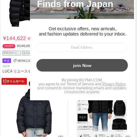
¥144,622
¥92,340
送料込
送料込
¥146,080
¥116,600
1%OFF
20%OFF
関税負担なし
返品補償
スピード配送
関税負担なし
返品補償
スピード配送
中古
MONCLER
CANADA GOOSE
SHOP
SHOP
LUCA リユースセレクトショップ
Repay
タイムセール
タイムセール