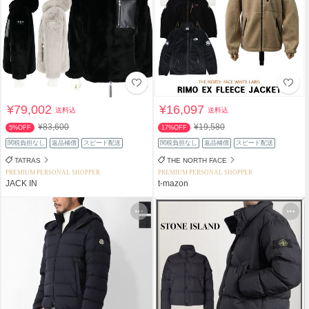
¥79,002
¥16,097
送料込
送料込
¥83,600
¥19,580
5%OFF
17%OFF
関税負担なし
返品補償
スピード配送
関税負担なし
返品補償
スピード配送
TATRAS
THE NORTH FACE
PREMIUM PERSONAL SHOPPER
PREMIUM PERSONAL SHOPPER
JACK IN
t-mazon