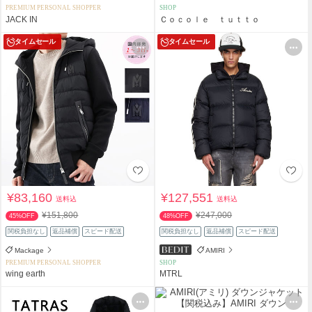
PREMIUM PERSONAL SHOPPER
SHOP
JACK IN
Ｃｏｃｏｌｅ ｔｕｔｔｏ
タイムセール
タイムセール
¥83,160
¥127,551
送料込
送料込
¥151,800
¥247,000
45%OFF
48%OFF
関税負担なし
返品補償
スピード配送
関税負担なし
返品補償
スピード配送
Mackage
AMIRI
PREMIUM PERSONAL SHOPPER
SHOP
wing earth
MTRL