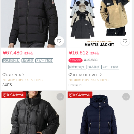
¥67,480
¥16,612
送料込
送料込
¥19,580
関税負担なし
返品補償
スピード配送
15%OFF
関税負担なし
返品補償
スピード配送
PYRENEX
THE NORTH FACE
PREMIUM PERSONAL SHOPPER
PREMIUM PERSONAL SHOPPER
AXES
t-mazon
タイムセール
タイムセール