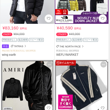
¥83,160
¥40,590
送料込
送料込
¥84,000
¥49,000
1%OFF
17%OFF
関税負担なし
返品補償
スピード配送
関税負担なし
返品補償
スピード配送
中古
TATRAS
THE NORTH FACE
PREMIUM PERSONAL SHOPPER
PERSONAL SHOPPER
wing earth
WEFLYMARKET
タイムセール