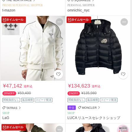
THE NORTH FACE
D SQUARED2
PREMIUM PERSONAL SHOPPER
PERSONAL SHOPPER
t-mazon
omnichic_nyc
タイムセール
タイムセール
¥47,142
¥134,623
送料込
送料込
¥59,400
¥135,980
20%OFF
1%OFF
関税負担なし
返品補償
スピード配送
関税負担なし
返品補償
スピード配送
中古
MONCLER
TATRAS
SHOP
SHOP
LaG
LUCA リユースセレクトショップ
タイムセール