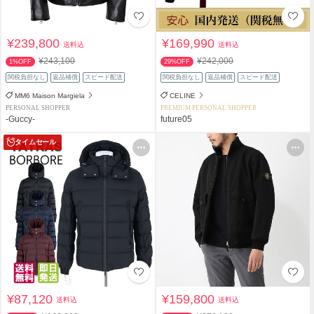
¥239,800
¥169,990
送料込
送料込
¥243,100
¥242,000
1%OFF
29%OFF
関税負担なし
返品補償
スピード配送
関税負担なし
返品補償
スピード配送
MM6 Maison Margiela
CELINE
PERSONAL SHOPPER
PREMIUM PERSONAL SHOPPER
-Guccy-
future05
タイムセール
¥87,120
¥159,800
送料込
送料込