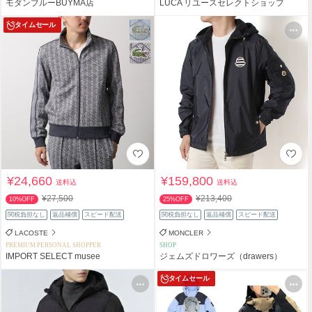
モダンブルーBUYMA店
LUCA リユースセレクトショップ
タイムセール
¥24,660
¥159,800
送料込
送料込
¥27,500
¥213,400
10%OFF
25%OFF
関税負担なし
返品補償
スピード配送
関税負担なし
返品補償
スピード配送
LACOSTE
MONCLER
PREMIUM PERSONAL SHOPPER
SHOP
IMPORT SELECT musee
ジェムズドロワーズ（drawers）
タイムセール