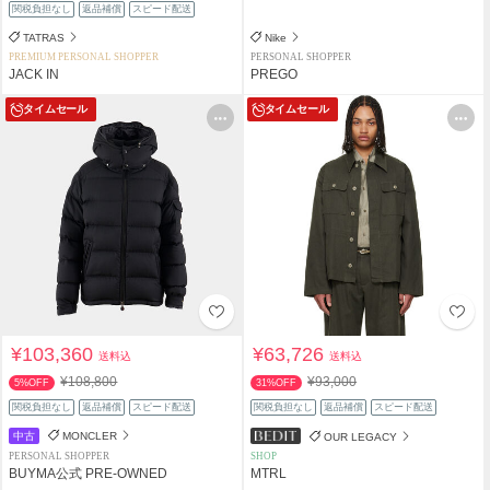
関税負担なし
返品補償
スピード配送
TATRAS
Nike
PREMIUM PERSONAL SHOPPER
PERSONAL SHOPPER
JACK IN
PREGO
タイムセール
タイムセール
¥103,360
¥63,726
送料込
送料込
¥108,800
¥93,000
5%OFF
31%OFF
関税負担なし
返品補償
スピード配送
関税負担なし
返品補償
スピード配送
中古
MONCLER
OUR LEGACY
PERSONAL SHOPPER
SHOP
BUYMA公式 PRE-OWNED
MTRL