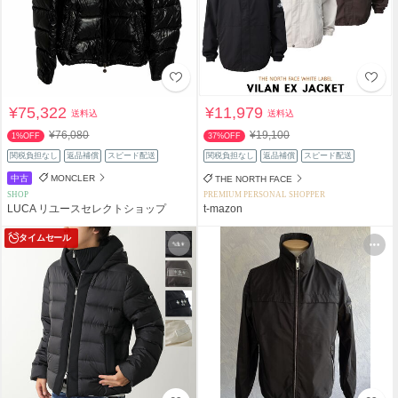
¥75,322
¥11,979
送料込
送料込
¥76,080
¥19,100
1%OFF
37%OFF
関税負担なし
返品補償
スピード配送
関税負担なし
返品補償
スピード配送
中古
MONCLER
THE NORTH FACE
SHOP
PREMIUM PERSONAL SHOPPER
LUCA リユースセレクトショップ
t-mazon
タイムセール