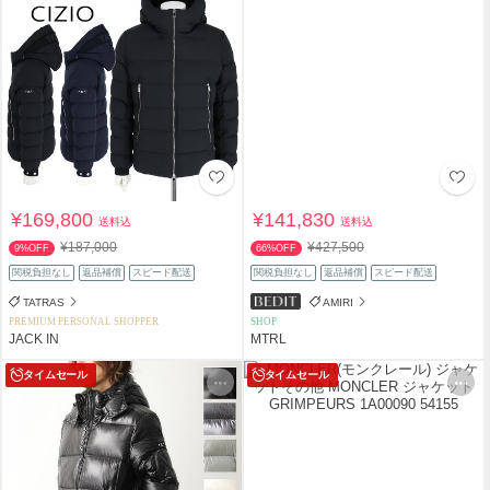
¥169,800
¥141,830
送料込
送料込
¥187,000
¥427,500
9%OFF
66%OFF
関税負担なし
返品補償
スピード配送
関税負担なし
返品補償
スピード配送
TATRAS
AMIRI
PREMIUM PERSONAL SHOPPER
SHOP
JACK IN
MTRL
タイムセール
タイムセール