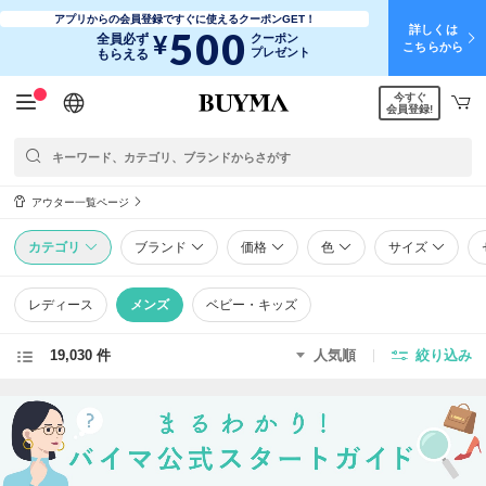
アプリからの会員登録ですぐに使えるクーポンGET！
詳しくは
500
¥
全員必ず
クーポン
こちらから
プレゼント
もらえる
今すぐ
日本語
English
简体中文
繁體中文
会員登録!
アウター一覧ページ
カテゴリ
ブランド
価格
色
サイズ
レディース
メンズ
ベビー・キッズ
19,030 件
人気順
絞り込み