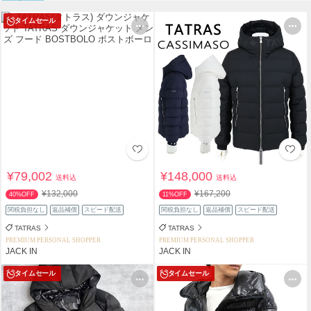
タイムセール
¥79,002
¥148,000
送料込
送料込
¥132,000
¥167,200
40%OFF
11%OFF
関税負担なし
返品補償
スピード配送
関税負担なし
返品補償
スピード配送
TATRAS
TATRAS
PREMIUM PERSONAL SHOPPER
PREMIUM PERSONAL SHOPPER
JACK IN
JACK IN
タイムセール
タイムセール