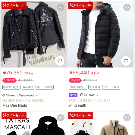
タイムセール
タイムセール
¥75,350
¥55,440
送料込
送料込
¥110,000
¥56,000
31%OFF
1%OFF
関税負担なし
返品補償
スピード配送
関税負担なし
返品補償
スピード配送
中古
TATRAS
Vivienne Westwood
PREMIUM PERSONAL SHOPPER
PREMIUM PERSONAL SHOPPER
Mas Que Nada
wing earth
タイムセール
タイムセール