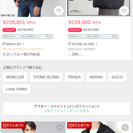
¥229,801
¥159,800
送料込
送料込
¥278,300
¥182,600
17%OFF
12%OFF
関税負担なし
返品補償
スピード配送
関税負担なし
返品補償
スピード配送
MONCLER
STONE ISLAND
PREMIUM PERSONAL SHOPPER
PERSONAL SHOPPER
モダンブルーBUYMA店
..:::DIA:::..
人気のブランドで絞り込む
MONCLER
STONE ISLAND
PRADA
HERNO
GUCCI
Louis Vuitton
アウター・ジャケット
(メンズファッション)
人気アイテムランキングを見る
タイムセール
タイムセール