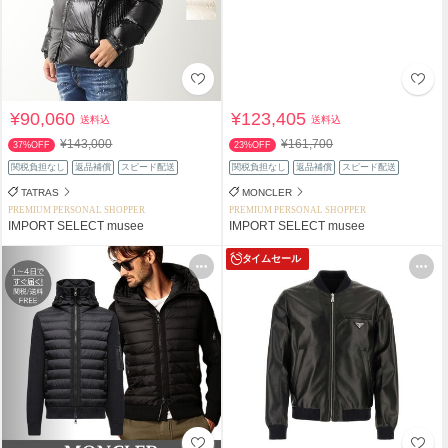
¥90,060
¥123,405
送料込
送料込
¥143,000
¥161,700
37%OFF
23%OFF
関税負担なし
返品補償
スピード配送
関税負担なし
返品補償
スピード配送
TATRAS
MONCLER
PREMIUM PERSONAL SHOPPER
PREMIUM PERSONAL SHOPPER
IMPORT SELECT musee
IMPORT SELECT musee
タイムセール