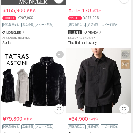
¥165,900
¥618,170
送料込
送料込
¥207,900
¥876,936
20%OFF
29%OFF
関税負担なし
返品補償
スピード配送
関税負担なし
返品補償
スピード配送
MONCLER
PRADA
PERSONAL SHOPPER
PERSONAL SHOPPER
Spritz
The Italian Luxury
¥79,800
¥34,900
送料込
送料込
関税負担なし
返品補償
スピード配送
関税負担なし
返品補償
スピード配送