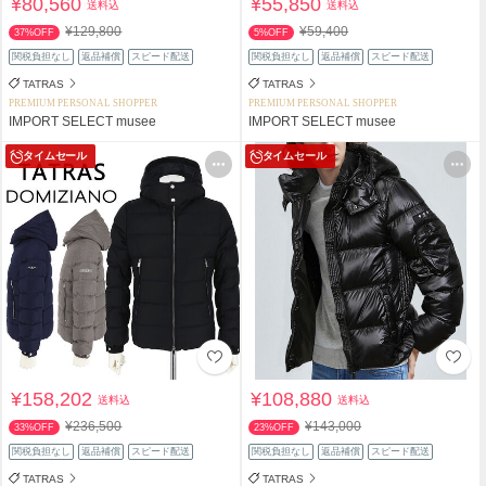
¥80,560
¥55,850
送料込
送料込
¥129,800
¥59,400
37%OFF
5%OFF
関税負担なし
返品補償
スピード配送
関税負担なし
返品補償
スピード配送
TATRAS
TATRAS
PREMIUM PERSONAL SHOPPER
PREMIUM PERSONAL SHOPPER
IMPORT SELECT musee
IMPORT SELECT musee
タイムセール
タイムセール
¥158,202
¥108,880
送料込
送料込
¥236,500
¥143,000
33%OFF
23%OFF
関税負担なし
返品補償
スピード配送
関税負担なし
返品補償
スピード配送
TATRAS
TATRAS