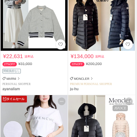
¥22,631
¥134,000
送料込
送料込
¥31,000
¥200,200
27%OFF
33%OFF
関税負担なし
MARNI
MONCLER
PERSONAL SHOPPER
PREMIUM PERSONAL SHOPPER
ayanallam
ju-hu
タイムセール