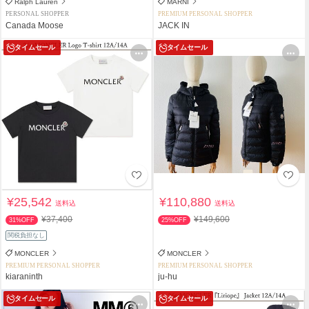
Ralph Lauren
MARNI
PERSONAL SHOPPER
PREMIUM PERSONAL SHOPPER
Canada Moose
JACK IN
タイムセール
タイムセール
¥25,542
¥110,880
送料込
送料込
¥37,400
¥149,600
31%OFF
25%OFF
関税負担なし
MONCLER
MONCLER
PREMIUM PERSONAL SHOPPER
PREMIUM PERSONAL SHOPPER
kiaraninth
ju-hu
タイムセール
タイムセール