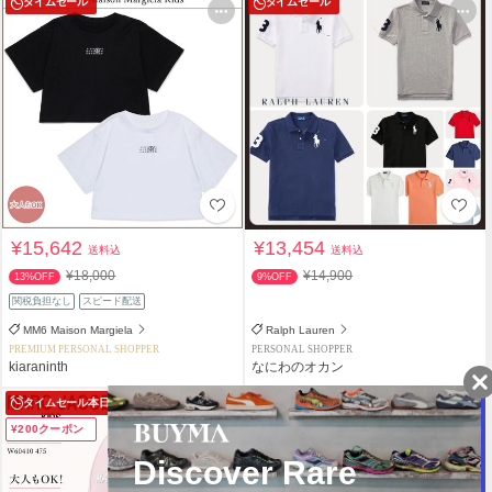
タイムセール
タイムセール
¥15,642
¥13,454
送料込
送料込
¥18,000
¥14,900
13%OFF
9%OFF
関税負担なし
スピード配送
MM6 Maison Margiela
Ralph Lauren
PREMIUM PERSONAL SHOPPER
PERSONAL SHOPPER
kiaraninth
なにわのオカン
タイムセール
本日まで
タイムセール
¥200クーポン