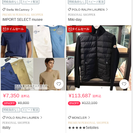
関税負担なし
スピード配送
関税負担なし
スピード配送
Stella McCartney
POLO RALPH LAUREN
PREMIUM PERSONAL SHOPPER
PERSONAL SHOPPER
IMPORT SELECT musee
Miki-day
タイムセール
タイムセール
¥7,350
¥113,687
送料込
送料込
¥8,800
¥122,100
16%OFF
6%OFF
関税負担なし
スピード配送
POLO RALPH LAUREN
MONCLER
PERSONAL SHOPPER
PREMIUM PERSONAL SHOPPER
itslily
★★★★★5etoiles