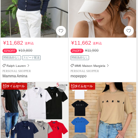
¥11,682
¥11,662
送料込
送料込
¥19,800
¥11,900
41%OFF
2%OFF
関税負担なし
スピード配送
関税負担なし
Ralph Lauren
MM6 Maison Margiela
PERSONAL SHOPPER
PERSONAL SHOPPER
Mamma Amina
mopeppo
タイムセール
タイムセール