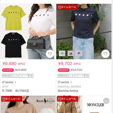
タイムセール
¥9,680
¥9,702
送料込
送料込
¥19,800
¥18,700
51%OFF
48%OFF
関税負担なし
スピード配送
関税負担なし
スピード配送
MARNI
MARNI
SHOP
PERSONAL SHOPPER
R-TIME BUYMA店
Mamma Amina
タイムセール
タイムセール