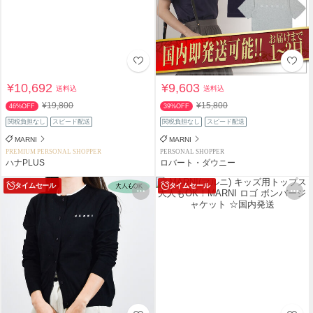
¥10,692
¥9,603
送料込
送料込
¥19,800
¥15,800
46%OFF
39%OFF
関税負担なし
スピード配送
関税負担なし
スピード配送
MARNI
MARNI
PREMIUM PERSONAL SHOPPER
PERSONAL SHOPPER
ハナPLUS
ロバート・ダウニー
タイムセール
タイムセール