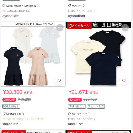
MM6 Maison Margiela
MARNI
PERSONAL SHOPPER
PERSONAL SHOPPER
ayanallam
ayanallam
タイムセール
¥33,800
¥21,671
送料込
送料込
¥46,200
¥37,400
26%OFF
42%OFF
関税負担なし
関税負担なし
スピード配送
MONCLER
MONCLER
PREMIUM PERSONAL SHOPPER
PERSONAL SHOPPER
kiaraninth
andPLAY