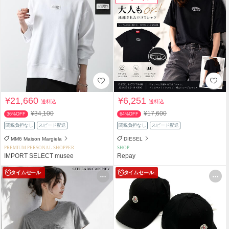
¥21,660
¥6,251
送料込
送料込
¥34,100
¥17,600
36%OFF
64%OFF
関税負担なし
スピード配送
関税負担なし
スピード配送
MM6 Maison Margiela
DIESEL
PREMIUM PERSONAL SHOPPER
SHOP
IMPORT SELECT musee
Repay
タイムセール
タイムセール