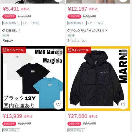
¥5,491
¥12,167
送料込
送料込
¥17,600
¥22,500
68%OFF
45%OFF
関税負担なし
スピード配送
関税負担なし
スピード配送
DIESEL
POLO RALPH LAUREN
SHOP
SHOP
Repay
2ndchance
タイムセール
タイムセール
¥13,939
¥27,660
送料込
送料込
¥16,400
¥37,700
15%OFF
26%OFF
関税負担なし
関税負担なし