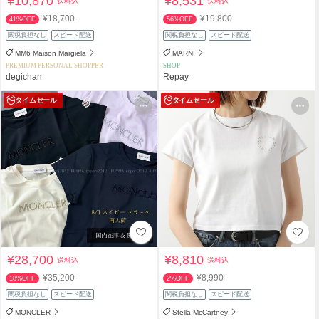
¥10,870
¥8,531
送料込
送料込
¥18,700
¥19,800
41%OFF
56%OFF
関税負担なし
スピード配送
関税負担なし
スピード配送
MM6 Maison Margiela
MARNI
PREMIUM PERSONAL SHOPPER
SHOP
degichan
Repay
タイムセール
タイムセール
¥28,700
¥8,810
送料込
送料込
¥35,200
¥8,990
18%OFF
2%OFF
関税負担なし
スピード配送
関税負担なし
スピード配送
MONCLER
Stella McCartney