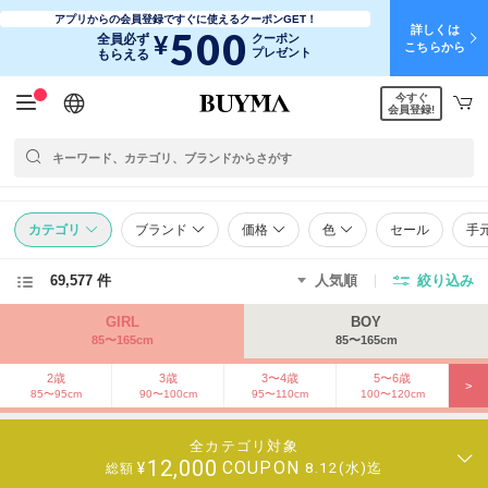
アプリからの会員登録ですぐに使えるクーポンGET！
詳しくは
500
¥
全員必ず
クーポン
こちらから
プレゼント
もらえる
今すぐ
日本語
English
简体中文
繁體中文
会員登録!
カテゴリ
ブランド
価格
色
セール
手
69,577 件
人気順
絞り込み
GIRL
BOY
85〜165cm
85〜165cm
2歳
3歳
3〜4歳
5〜6歳
>
85〜95cm
90〜100cm
95〜110cm
100〜120cm
全カテゴリ対象
12,000
COUPON
¥
8.12(水)迄
総額