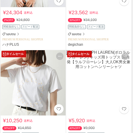
¥24,304
¥23,562
送料込
送料込
¥24,800
¥34,100
2%OFF
30%OFF
関税負担なし
スピード配送
関税負担なし
スピード配送
MARNI
MARNI
PREMIUM PERSONAL SHOPPER
PREMIUM PERSONAL SHOPPER
ハナPLUS
degichan
タイムセール
タイムセール
¥10,250
¥5,920
送料込
送料込
¥14,850
¥9,900
30%OFF
40%OFF