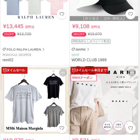
¥13,445
¥9,108
送料込
送料込
¥13,720
¥15,070
2%OFF
39%OFF
関税負担なし
スピード配送
POLO RALPH LAUREN
MARNI
PERSONAL SHOPPER
SHOP
reni02
WORLD CLUB 1989
タイムセール
タイムセール
本日まで
¥500クーポン