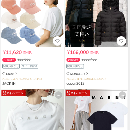
¥11,620
¥169,000
送料込
送料込
¥22,000
¥202,400
47%OFF
16%OFF
関税負担なし
スピード配送
関税負担なし
Chloe
MONCLER
PREMIUM PERSONAL SHOPPER
PREMIUM PERSONAL SHOPPER
JACK IN
copori2012
タイムセール
タイムセール