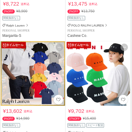
¥8,722
¥13,475
送料込
送料込
¥8,900
¥13,750
2%OFF
2%OFF
関税負担なし
関税負担なし
Ralph Lauren
POLO RALPH LAUREN
PERSONAL SHOPPER
PERSONAL SHOPPER
Margarita-S
Cashew Co.
タイムセール
タイムセール
¥13,602
¥9,702
送料込
送料込
¥14,980
¥15,400
9%OFF
37%OFF
関税負担なし
関税負担なし
スピード配送