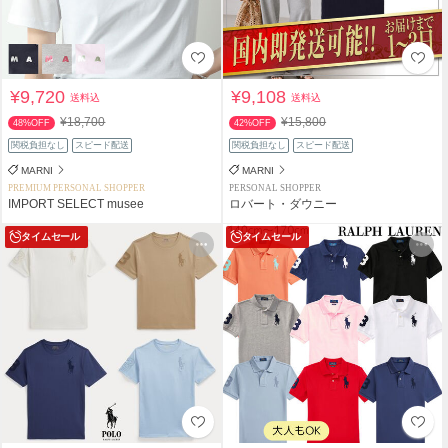
¥9,720
¥9,108
送料込
送料込
¥18,700
¥15,800
48%OFF
42%OFF
関税負担なし
スピード配送
関税負担なし
スピード配送
MARNI
MARNI
PREMIUM PERSONAL SHOPPER
PERSONAL SHOPPER
IMPORT SELECT musee
ロバート・ダウニー
タイムセール
タイムセール