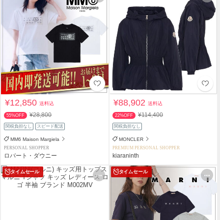
¥12,850
¥88,902
送料込
送料込
¥28,800
¥114,400
55%OFF
22%OFF
関税負担なし
スピード配送
関税負担なし
MM6 Maison Margiela
MONCLER
PERSONAL SHOPPER
PREMIUM PERSONAL SHOPPER
ロバート・ダウニー
kiaraninth
タイムセール
タイムセール