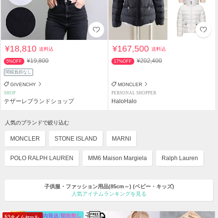
¥18,810
¥167,500
送料込
送料込
¥19,800
¥202,400
5%OFF
17%OFF
関税負担なし
GIVENCHY
MONCLER
SHOP
PERSONAL SHOPPER
テザーレブランドショップ
HaloHalo
人気のブランドで絞り込む
MONCLER
STONE ISLAND
MARNI
POLO RALPH LAUREN
MM6 Maison Margiela
Ralph Lauren
子供服・ファッション用品(85cm～)
(ベビー・キッズ)
人気アイテムランキングを見る
タイムセール