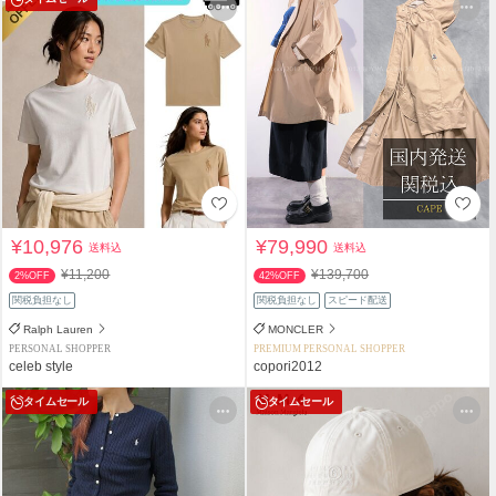
¥10,976
¥79,990
送料込
送料込
¥11,200
¥139,700
2%OFF
42%OFF
関税負担なし
関税負担なし
スピード配送
Ralph Lauren
MONCLER
PERSONAL SHOPPER
PREMIUM PERSONAL SHOPPER
celeb style
copori2012
タイムセール
タイムセール