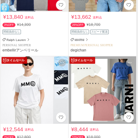
¥13,840
¥13,662
送料込
送料込
¥14,300
¥18,700
3%OFF
26%OFF
関税負担なし
関税負担なし
スピード配送
Ralph Lauren
MARNI
PERSONAL SHOPPER
PREMIUM PERSONAL SHOPPER
embellirアンベリール
degichan
タイムセール
タイムセール
¥12,544
¥8,444
送料込
送料込
¥12,800
¥18,000
2%OFF
53%OFF