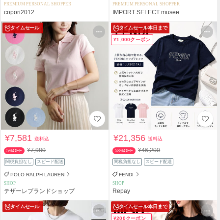
PREMIUM PERSONAL SHOPPER
PREMIUM PERSONAL SHOPPER
copori2012
IMPORT SELECT musee
タイムセール
タイムセール
本日まで
¥1,000クーポン
¥7,581
¥21,356
送料込
送料込
¥7,980
¥46,200
5%OFF
53%OFF
関税負担なし
スピード配送
関税負担なし
スピード配送
POLO RALPH LAUREN
FENDI
SHOP
SHOP
テザーレブランドショップ
Repay
タイムセール
タイムセール
本日まで
¥200クーポン