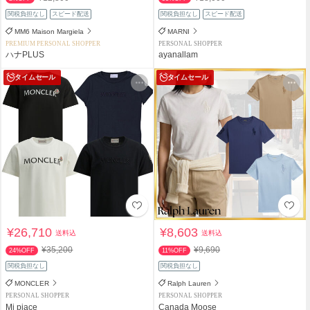
関税負担なし
スピード配送
関税負担なし
スピード配送
MM6 Maison Margiela
MARNI
PREMIUM PERSONAL SHOPPER
PERSONAL SHOPPER
ハナPLUS
ayanallam
タイムセール
タイムセール
¥26,710
¥8,603
送料込
送料込
¥35,200
¥9,690
24%OFF
11%OFF
関税負担なし
関税負担なし
MONCLER
Ralph Lauren
PERSONAL SHOPPER
PERSONAL SHOPPER
Mi piace
Canada Moose