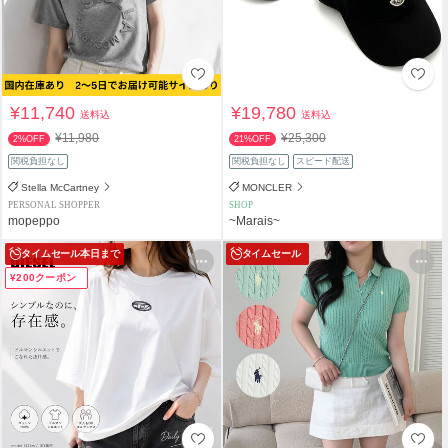
¥11,740
¥19,780
送料込
送料込
¥11,980
¥25,300
2%OFF
21%OFF
関税負担なし
関税負担なし
スピード配送
Stella McCartney
MONCLER
PERSONAL SHOPPER
SHOP
mopeppo
~Marais~
タイムセール
本日まで
タイムセール
¥200クーポン