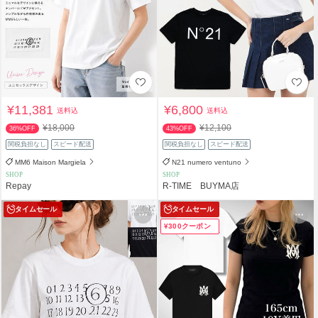
¥11,381
¥6,800
送料込
送料込
¥18,000
¥12,100
36%OFF
43%OFF
関税負担なし
スピード配送
関税負担なし
スピード配送
MM6 Maison Margiela
N21 numero ventuno
SHOP
SHOP
Repay
R-TIME BUYMA店
タイムセール
タイムセール
¥300クーポン