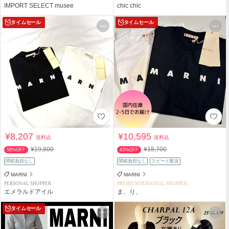
IMPORT SELECT musee
chic chic
タイムセール
タイムセール
¥8,207
¥10,595
送料込
送料込
¥19,800
¥18,700
58%OFF
43%OFF
関税負担なし
関税負担なし
スピード配送
MARNI
MARNI
PERSONAL SHOPPER
PREMIUM PERSONAL SHOPPER
エメラルドアイル
ま、り、
タイムセール