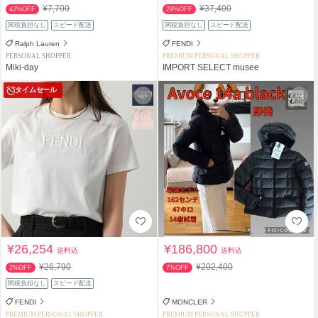
¥7,700
¥37,400
42%OFF
29%OFF
関税負担なし
スピード配送
関税負担なし
スピード配送
Ralph Lauren
FENDI
PERSONAL SHOPPER
PREMIUM PERSONAL SHOPPER
Miki-day
IMPORT SELECT musee
タイムセール
¥26,254
¥186,800
送料込
送料込
¥26,790
¥202,400
2%OFF
7%OFF
関税負担なし
スピード配送
FENDI
MONCLER
PREMIUM PERSONAL SHOPPER
PREMIUM PERSONAL SHOPPER