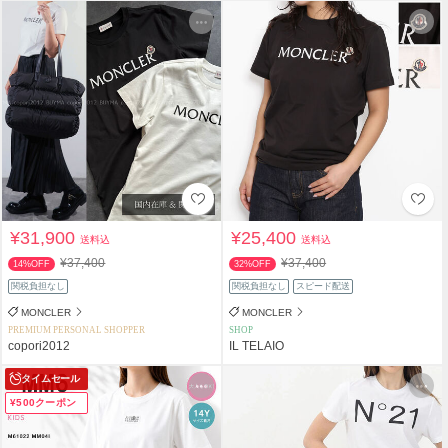
¥31,900
¥25,400
送料込
送料込
¥37,400
¥37,400
14%OFF
32%OFF
関税負担なし
関税負担なし
スピード配送
MONCLER
MONCLER
PREMIUM PERSONAL SHOPPER
SHOP
copori2012
IL TELAIO
タイムセール
¥500クーポン