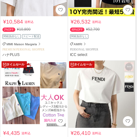
¥10,584
¥26,532
送料込
送料込
¥10,800
¥52,700
2%OFF
49%OFF
関税負担なし
スピード配送
関税負担なし
MM6 Maison Margiela
AMIRI
PREMIUM PERSONAL SHOPPER
PERSONAL SHOPPER
ハナPLUS
ICC select
タイムセール
タイムセール
¥4,435
¥26,410
送料込
送料込