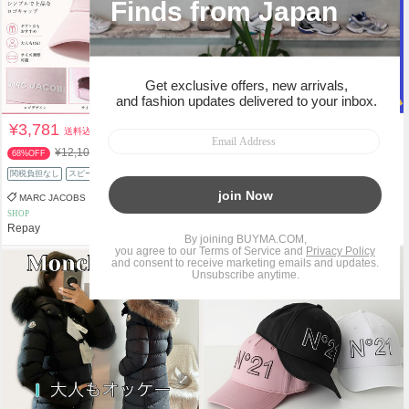
¥3,781
¥13,465
送料込
送料込
¥12,100
¥13,740
68%OFF
2%OFF
関税負担なし
スピード配送
関税負担なし
MARC JACOBS
Ralph Lauren
SHOP
PERSONAL SHOPPER
Repay
Lebonheur
タイムセール