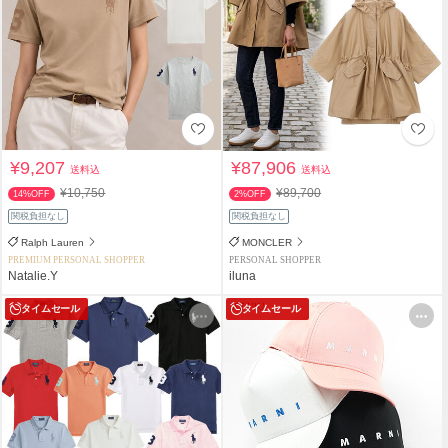
¥9,207
¥87,906
送料込
送料込
¥10,750
¥89,700
14%OFF
2%OFF
関税負担なし
関税負担なし
Ralph Lauren
MONCLER
PREMIUM PERSONAL SHOPPER
PERSONAL SHOPPER
Natalie.Y
iluna
タイムセール
タイムセール