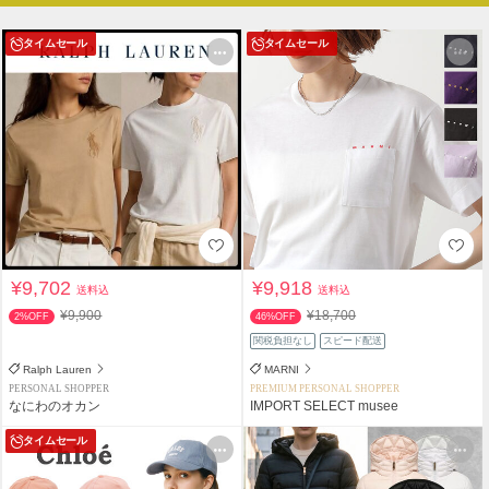
タイムセール
タイムセール
¥9,702
¥9,918
送料込
送料込
¥9,900
¥18,700
2%OFF
46%OFF
関税負担なし
スピード配送
Ralph Lauren
MARNI
PERSONAL SHOPPER
PREMIUM PERSONAL SHOPPER
なにわのオカン
IMPORT SELECT musee
タイムセール