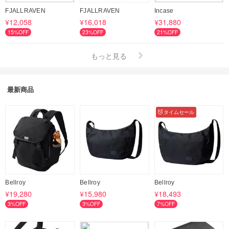
FJALLRAVEN
FJALLRAVEN
Incase
¥12,058
¥16,018
¥31,880
15%OFF
23%OFF
21%OFF
もっと見る
最新商品
タイムセール
Bellroy
Bellroy
Bellroy
¥19,280
¥15,980
¥18,493
3%OFF
3%OFF
7%OFF