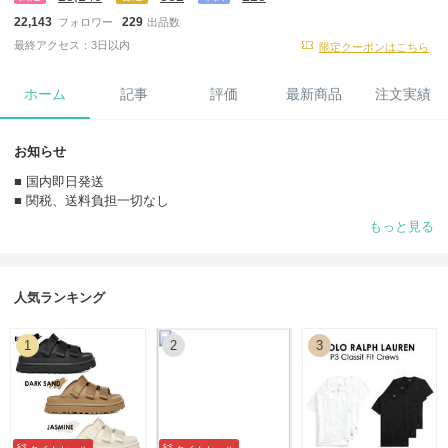
22,143
229
フォロワー
出品数
最終アクセス：3日以内
限定クーポンはこちら
ホーム
記事
評価
最新商品
注文実績
お知らせ
■ 国内即日発送
■ 関税、送料負担一切なし
■ プレミアムパーソナルショッパー認定
もっと見る
営業日の13時までにご注文(決済完了済)で最短即日発送、翌日着（一部
地域・お取り寄せ商品を除く）
※土日祝日は出荷業務及び問い合わせ・受注対応は休止です
人気ランキング
1
2
3
●在庫のお問い合わせ
商品は全て買い付け済みの手元在庫ありの商品でございます。
※在庫確認のお問合せは不要、そのままご注文ください。
※尚、他サイトでも販売している為システムのタイムラグによりご注文
後に欠品となる場合がございます事ご了承下さい。