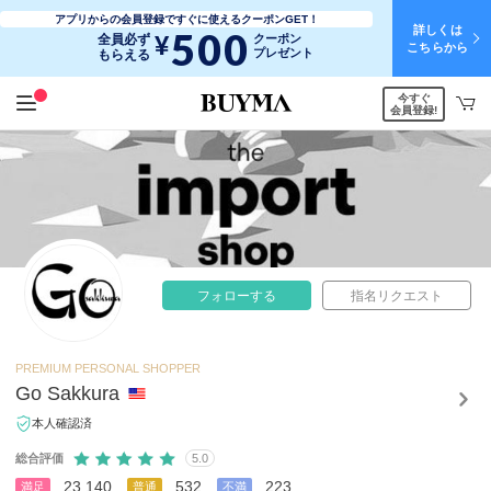
アプリからの会員登録ですぐに使えるクーポンGET！
詳しくは
500
¥
全員必ず
クーポン
こちらから
プレゼント
もらえる
今すぐ
会員登録!
フォローする
指名リクエスト
PREMIUM PERSONAL SHOPPER
Go Sakkura
本人確認済
総合評価
5.0
23,140
532
223
満足
普通
不満