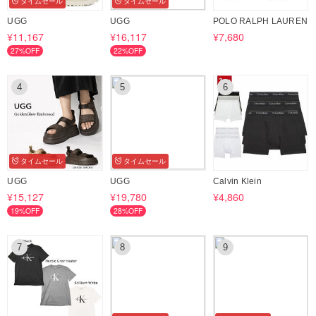
タイムセール
タイムセール
●ご注文前に必ず【お取引について】の内容をご確認下さい。
UGG
UGG
POLO RALPH LAUREN
https://www.buyma.com/buyer/926882/post/436669.html#buyermenu_wr
¥11,167
¥16,117
¥7,680
ap
27%OFF
22%OFF
4
5
6
●営業時間について
日本時間■10:00～17:00（土日祝除く）
タイムセール
タイムセール
UGG
UGG
Calvin Klein
¥15,127
¥19,780
¥4,860
19%OFF
28%OFF
7
8
9