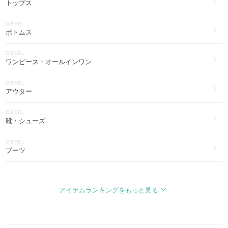
トップス
DIESEL
アイウェア(41)
DIESEL
ボトムス
DIESEL
ヨガ・フィットネス(17)
DIESEL
ワンピース・オールインワン
DIESEL
アウター
DIESEL
靴・シューズ
DIESEL
ブーツ
DIESEL
バッグ・カバン
アイテムランキングをもっと見る
DIESEL
財布・小物