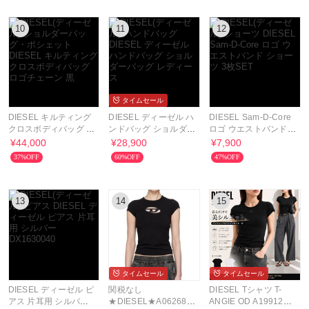
10
11
12
タイムセール
DIESEL キルティング
DIESEL ディーゼル ハ
DIESEL Sam-D-Core
クロスボディバッグ ロ
ンドバッグ ショルダー
ロゴ ウエストバンド
ゴチェーン 黒
バッグ レディース
ショーツ 3枚SET
¥44,000
¥28,900
¥7,900
37%OFF
60%OFF
47%OFF
13
14
15
タイムセール
タイムセール
DIESEL ディーゼル ピ
関税なし
DIESEL Tシャツ T-
アス 片耳用 シルバー
★DIESEL★A06268
ANGIE OD A19912