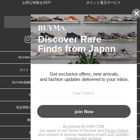
お得な情報をGET!
ポイント還元サービス
ページトップへ
BUYMAスタートガイド
安心への取り組み
ガイド・お問い合わせ
かんたん購入ガイド
BUYMA偽物販売防止の取り組み
BUYMA CARD
利用規約
プライバシー
特定商取引法に関する表記
お客様情報の外部送信について
脆弱性報告
お知らせ(PCサイト)
会社案内
スタッフ募集