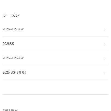
DIESEL
アクセサリー
シーズン
DIESEL
帽子
2026-2027 AW
DIESEL
ファッション雑貨・小物
2026SS
DIESEL
スマホケース・テックアクセサリー
2025-2026 AW
DIESEL
インナー・ルームウェア
2025 SS（春夏）
DIESELの