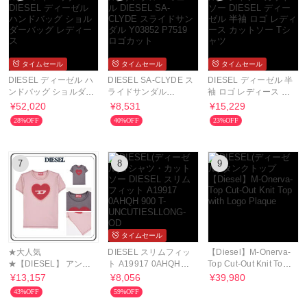
タイムセール
タイムセール
タイムセール
DIESEL ディーゼル ハ
DIESEL SA-CLYDE ス
DIESEL ディーゼル 半
ンドバッグ ショルダー
ライドサンダル
袖 ロゴ レディース カ
バッグ レディース
Y03852 P7519 ロゴカ
ットソー Tシャツ
¥52,020
¥8,531
¥15,229
ット
28%OFF
40%OFF
23%OFF
7
8
9
タイムセール
★大人気
DIESEL スリムフィッ
【Diesel】M-Onerva-
★【DIESEL】 アンカ
ト A19917 0AHQH
Top Cut-Out Knit Top
ットティーズロング
900 T-
with Logo Plaque
¥13,157
¥8,056
¥39,980
S5 Tシャツ
UNCUTIESLLONG-
43%OFF
59%OFF
OD