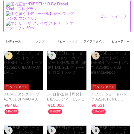
ビューティー
レディース
メンズ
ベビー・キッズ
ライフスタイル
ビューティー
1
2
3
タイムセール
タイムセール
DIESEL タンクトップ
1-3日着/追跡【即発】
DIESEL ショートパン
A17661 0HMAU ADA-
DIESEL ディーゼル ロ
ツ A21481 0IKBJ
D-POP
ゴ Tシャツ
miranda-d-pop
¥6,460
¥10,800
¥8,531
34%OFF
48%OFF
29%OFF
4
5
6