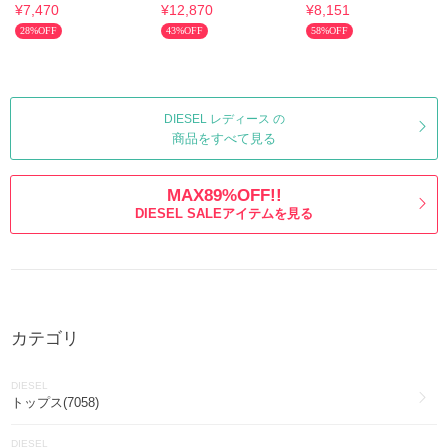
DX1630040
0AFAA 9XXA T-Angie
0AFAA オーバルD 刺
¥7,470
¥12,870
¥8,151
ロゴTシャツ
繍
28%OFF
43%OFF
58%OFF
DIESEL レディース の
商品をすべて見る
MAX89%OFF!!
DIESEL SALEアイテムを見る
カテゴリ
DIESEL
トップス(7058)
DIESEL