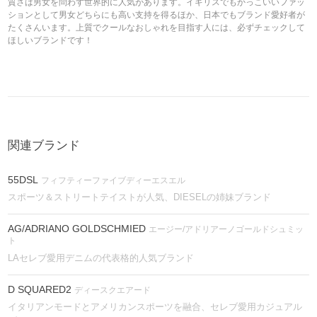
質さは男女を問わず世界的に人気があります。イギリスでもかっこいいファッ
ションとして男女どちらにも高い支持を得るほか、日本でもブランド愛好者が
たくさんいます。上質でクールなおしゃれを目指す人には、必ずチェックして
ほしいブランドです！
関連ブランド
55DSL
フィフティーファイブディーエスエル
スポーツ＆ストリートテイストが人気、DIESELの姉妹ブランド
AG/ADRIANO GOLDSCHMIED
エージー/アドリアーノゴールドシュミッ
ト
LAセレブ愛用デニムの代表格的人気ブランド
D SQUARED2
ディースクエアード
イタリアンモードとアメリカンスポーツを融合、セレブ愛用カジュアル