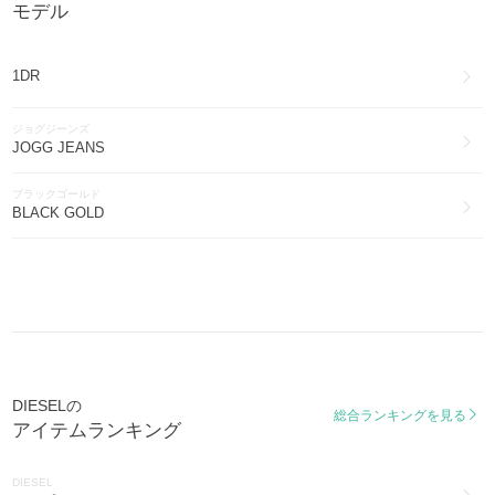
モデル
DIESEL
アクセサリー(511)
1DR
DIESEL
水着・ビーチグッズ(377)
ジョグジーンズ
DIESEL
JOGG JEANS
ブーツ(243)
ブラックゴールド
DIESEL
BLACK GOLD
帽子(214)
DIESEL
腕時計(136)
DIESEL
その他ファッション(104)
DIESEL
DIESELの
総合ランキングを見る
スマホケース・テックアクセサリー(89)
アイテムランキング
DIESEL
ブライダル・パーティー(57)
DIESEL