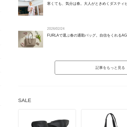
レディースはCELINEのきれいめアイテムがお得になりました
寒くても、気分は春。大人がときめくダスティ
メンズはAPCのパンツが豊富。スウェットと合わせて春コーデ
【特別価格☆アクセサリー・シューズ編】さりげないブランド
人気のALEXANDRE DE PARISのヘアクリップがとってもお得
日差しが気になる季節に向けて、帽子やサングラス、スニーカー
2026/02/24
した。
FURLAで選ぶ春の通勤バッグ。自信をくれるAGA
記事をもっと見る
SALE