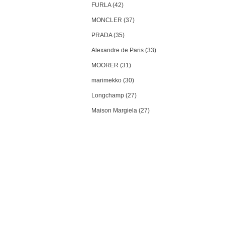
FURLA (42)
MONCLER (37)
PRADA (35)
Alexandre de Paris (33)
MOORER (31)
marimekko (30)
Longchamp (27)
Maison Margiela (27)