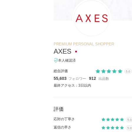
PREMIUM PERSONAL SHOPPER
AXES
本人確認済
総合評価
5.0
55,603
912
フォロワー
出品数
最終アクセス：3日以内
評価
応対の丁寧さ
5.0
返信の早さ
5.0