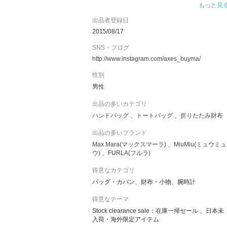
もっと見
楽天市場やYahoo!ショッピング等で年間アワード
を多数受賞。大量仕入れによるコストダウンで、
出品者登録日
豊富なラインナップをどこよりもお求めやすくご
2015/08/17
提供します。
SNS・ブログ
http://www.instagram.com/axes_buyma/
プレミアムパーソナルショッパーとして、誠実で
迅速な対応をお約束いたします。どうぞお気軽に
性別
ご利用ください。
男性
出品の多いカテゴリ
ハンドバッグ
トートバッグ
折りたたみ財布
出品の多いブランド
Max Mara(マックスマーラ)
MiuMiu(ミュウミュ
ウ)
FURLA(フルラ)
得意なカテゴリ
バッグ・カバン、財布・小物、腕時計
得意なテーマ
Stock clearance sale：在庫一掃セール 、日本未
入荷・海外限定アイテム