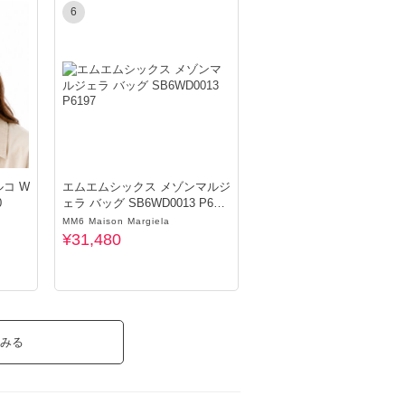
6
ルコ W
エムエムシックス メゾンマルジ
0
ェラ バッグ SB6WD0013 P619
7
MM6 Maison Margiela
¥31,480
みる