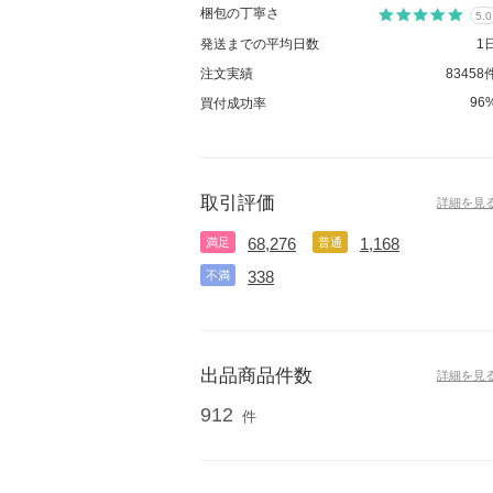
梱包の丁寧さ
5.0
発送までの平均日数
1
注文実績
83458
96
買付成功率
取引評価
詳細を見
68,276
1,168
満足
普通
338
不満
出品商品件数
詳細を見
912
件