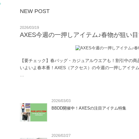
る
NEW POST
2026/03/19
AXES今週の一押しアイテム♪春物が狙い
【要チェック】春バッグ・カジュアルウエアも！割引中の商品
いよいよ春本番！AXES（アクセス）の今週の一押しアイテム
新年度も近づき、バッグや服を新調して気分を上げていきたい
AXESなら国内発送、事前の在庫確認無しでご注文いただけま
2026/03/03
春らしいカラーが魅力的な商品や、人と差が付く「掘り出し物
BBDD開催中！AXESの注目アイテム特集
ちょっとお得にスタイルチェンジしてみませんか？

【特別価格☆バッグ・小物編】春のお出かけにも♪

爽やかなカラーや、タイムレスなデザインのバッグ・小物が特
【特別価格☆アパレル編】カジュアルもきれいめも♪

2026/02/27