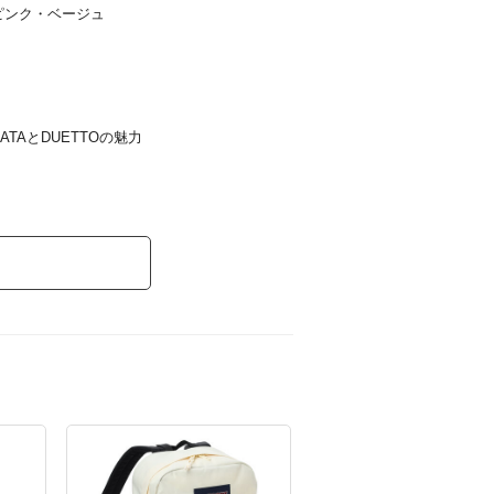
！

ピンク・ベージュ
の完成です☆

ロゴを取り入れて

に！

も個性が光るアイテムをPICK UPしま
TAとDUETTOの魅力