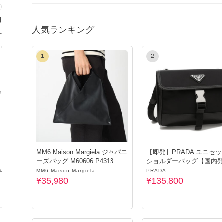
熊本県以外の九州地域におきましても、一部お届けに遅れが生じ
日
お客様には大変ご不便をおかけいたしますが、何卒ご理解とご協
人気ランキング
件
-----
%
★ 在庫確認不要／国内への配送は関税無料／▼以下の「AXES
1
2
https://www.buyma.com/buyer/3161982/post/527370.html
★3,980円以上のお買い上げで、日本全国どこでも送料無料！
る
▼ご購入前にご確認ください▼
https://www.buyma.com/buyer/3161982/post/203766.html
▼ラッピングについてはこちら▼
MM6 Maison Margiela ジャパニ
【即発】PRADA ユニセ
https://www.buyma.com/buyer/3161982/post/528570.html
ーズバッグ M60606 P4313
ショルダーバッグ【国内
る
MM6 Maison Margiela
PRADA
▼返品についてはこちら▼
¥35,980
¥135,800
https://www.buyma.com/buyer/3161982/post/528573.html