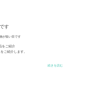
目です
をご紹介

をご紹介します。

時期ですね♪

続きを読む
す。

」アイテムで

別価格で登場！
