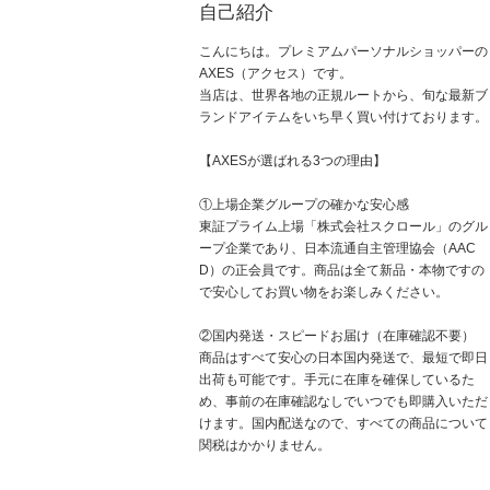
自己紹介
こんにちは。プレミアムパーソナルショッパーの
AXES（アクセス）です。
当店は、世界各地の正規ルートから、旬な最新ブ
ランドアイテムをいち早く買い付けております。
【AXESが選ばれる3つの理由】
①上場企業グループの確かな安心感
東証プライム上場「株式会社スクロール」のグル
ープ企業であり、日本流通自主管理協会（AAC
D）の正会員です。商品は全て新品・本物ですの
で安心してお買い物をお楽しみください。
②国内発送・スピードお届け（在庫確認不要）
商品はすべて安心の日本国内発送で、最短で即日
出荷も可能です。手元に在庫を確保しているた
め、事前の在庫確認なしでいつでも即購入いただ
けます。国内配送なので、すべての商品について
関税はかかりません。
③数々のアワード受賞歴と品揃え