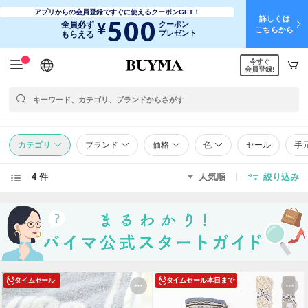
アプリからの会員登録ですぐに使えるクーポンGET！
詳しくは
500
¥
全員必ず
クーポン
こちらから
プレゼント
もらえる
今すぐ
日本語
English
简体中文
繁體中文
会員登録!
カテゴリ
ブランド
価格
色
セール
手
4 件
人気順
絞り込み
タイムセール
タイムセール
本日まで