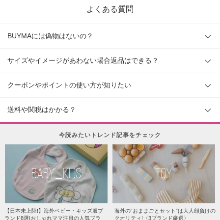
よくある質問
BUYMAには偽物はないの？
サイズやイメージがあわない場合返品はできる？
クーポンやポイントの使い方が知りたい
送料や関税はかかる？
今読みたいトレンド記事をチェック
BABY_KIDS
TOY
【日本未上陸!】海外ベビー・キッズ服ブ
海外の“おままごとセット”は大人顔負けの
ランド8選|おしゃれママ注目の人気ブラ
クオリティ!〈3ブランド厳選〉