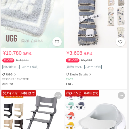
¥10,780
¥3,608
送料込
送料込
¥11,000
¥5,280
2%OFF
31%OFF
関税負担なし
スピード配送
関税負担なし
スピード配送
UGG
Elodie Details
PERSONAL SHOPPER
SHOP
arausa
LaG
タイムセール
本日まで
タイムセール
本日まで