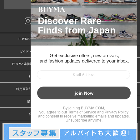
ページトップへ
BUYMAスタートガイド
安心への取り組み
ガイド・お問い合わせ
かんたん購入ガイド
BUYMA偽物販売防止の取り組み
BUYMA CARD
利用規約
プライバシー
特定商取引法に関する表記
お客様情報の外部送信について
脆弱性報告
お知らせ(PCサイト)
会社案内
スタッフ募集