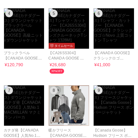
4
5
6
タイムセール
ブラックラベル
【CA26SS304】
【CANADA GOOSE】
【CANADA GOOSE】
CANADA GOOSE メ
クラシックロゴ
高級ニットxダウンジ
ンズクルーネックTシ
☆Novo 上質コットン
¥120,790
¥26,680
¥41,000
ャケット
ャツ 1328M1
Tシャツ
30%OFF
7
8
9
カナダ発【CANADA
暖かフリース
【Canada Goose】
GOOSE】人気No.1
【CANADA GOOSE】
Hudson フリース ボン