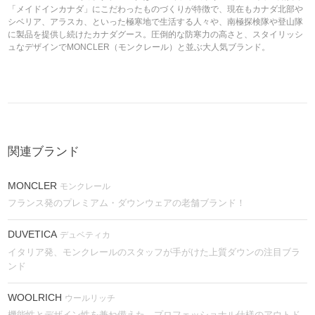
「メイドインカナダ」にこだわったものづくりが特徴で、現在もカナダ北部や
シベリア、アラスカ、といった極寒地で生活する人々や、南極探検隊や登山隊
に製品を提供し続けたカナダグース。圧倒的な防寒力の高さと、スタイリッシ
ュなデザインでMONCLER（モンクレール）と並ぶ大人気ブランド。
関連ブランド
MONCLER
モンクレール
フランス発のプレミアム・ダウンウェアの老舗ブランド！
DUVETICA
デュベティカ
イタリア発、モンクレールのスタッフが手がけた上質ダウンの注目ブラ
ンド
WOOLRICH
ウールリッチ
機能性とデザイン性を兼ね備えた、プロフェッショナル仕様のアウトド