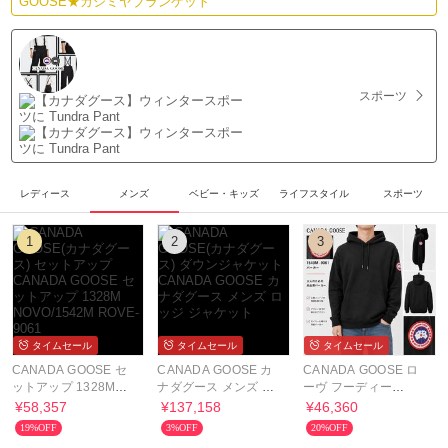
スポーツ
レディース
メンズ
ベビー・キッズ
ライフスタイル
スポーツ
1
2
3
タイムセール
タイムセール
タイムセール
CANADA GOOSE セ
CANADA GOOSE カ
CANADA GOOSE ロ
ットアップ 1328M
ナダグース メンズ ロ
ーヴ フーディー
NOVO/1542M ROVE-
ッジ ジャケット
1549M パーカー
¥58,357
¥137,158
¥46,360
9061
19%OFF
3%OFF
20%OFF