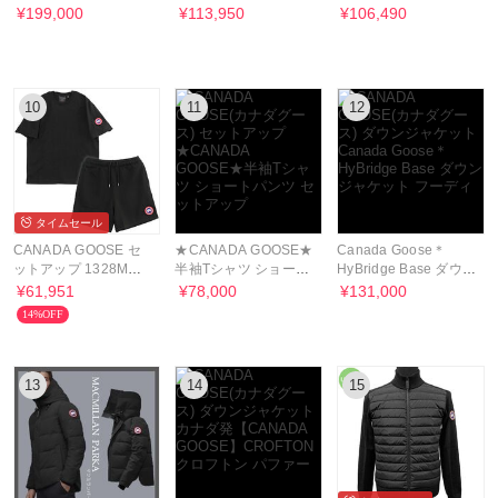
MACMILLAN マクミラ
LAWSON FLEECE
バージャケット
¥199,000
¥113,950
¥106,490
ン パーカ
JACKET
HUMANATURE
10
11
12
タイムセール
CANADA GOOSE セ
★CANADA GOOSE★
Canada Goose＊
ットアップ 1328M
半袖Tシャツ ショート
HyBridge Base ダウン
NOVO/1542M ROVE-
パンツ セットアップ
ジャケット フーディ
¥61,951
¥78,000
¥131,000
9061
14%OFF
13
14
15