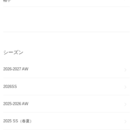
MAITLAND
帽子
ルパート
RUPERT
ARMSTRONG PARKA
エモリー
シーズン
EMORY
RENFREW
2026-2027 AW
HYBRIDGE DOWN COAT
2026SS
SNOW MANTRA PARKA
2025-2026 AW
シタデル
2025 SS（春夏）
CITADEL