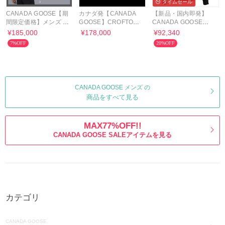
タイムセール
CANADA GOOSE【期
カナダ発【CANADA
【新品・国内即発】
間限定価格】メンズ マ
GOOSE】CROFTON
CANADA GOOSE
クミランパーカ
クロフトン パファー
6830M 9061 ニット
¥185,000
¥178,000
¥92,340
MACMILLAN
ジャケット
7%OFF
20%OFF
CANADA GOOSE メンズ の
商品をすべて見る
MAX77%OFF!!
CANADA GOOSE SALEアイテムを見る
カテゴリ
CANADA GOOSE