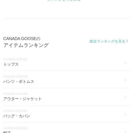
ウィンダムパーカー
WYNDHAM PARKA
フリースタイルベスト
FREESTYLE VEST
CANADA GOOSEの
総合ランキングを見る
HYBRIDGE KNIT JACKET
アイテムランキング
CANADA GOOSE
HYBRIDGE LITE
トップス
カーソン
CANADA GOOSE
CARSON
パンツ・ボトムス
エクスペディション
CANADA GOOSE
EXPEDITION
アウター・ジャケット
シャトー
CANADA GOOSE
CHATEAU
バッグ・カバン
メイトランド
CANADA GOOSE