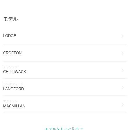
CANADA GOOSE
その他ファッション(10)
モデル
CANADA GOOSE
アイウェア(8)
LODGE
CANADA GOOSE
フィットネス(2)
CROFTON
チリワック
CHILLIWACK
ラングフォード
LANGFORD
マクミラン
MACMILLAN
GARSON VEST
モデルをもっと見る