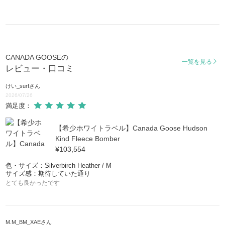
ジャスパー
JASPER
サンフォード
SANFORD
CANADA GOOSEの
一覧を見る
レビュー・口コミ
ERICKSON
けい_surf
さん
2026/07/26
VERNON PARKA
満足度：
APPROACH JACKET
【希少ホワイトラベル】Canada Goose Hudson
Kind Fleece Bomber
¥103,554
HYBRIDGE SUTTON
色・サイズ：Silverbirch Heather / M
サイズ感：期待していた通り
プリチャード
とても良かったです
PRITCHARD
シェルバーン
SHELBURNE
M.M_BM_XAE
さん