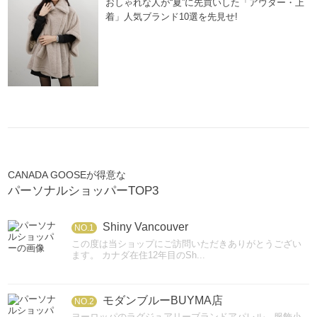
おしゃれな人が“夏”に先買いした「アウター・上
着」人気ブランド10選を先見せ!
CANADA GOOSEが得意な
パーソナルショッパーTOP3
Shiny Vancouver
NO.1
この度は当ショップにご訪問いただきありがとうござい
ます。 カナダ在住12年目のSh...
モダンブルーBUYMA店
NO.2
ヨーロッパのラグジュアリーブランドアパレル、服飾小