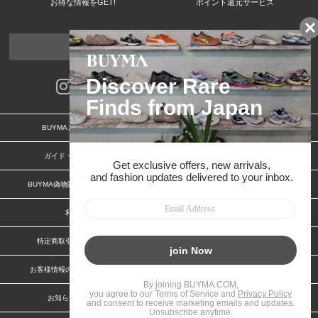
お得な情報をGET!
ポイント還元サービス
ページトップへ
BUYMAスタートガイド
安心への取り組み
ガイド・お問い合わせ
かんたん購入ガイド
BUYMA偽物販売防止の取り組み
BUYMA CARD
利用規約
プライバシー
特定商取引法に関する表記
特定商取引法に関する表記(出品者)
お客様情報の外部送信について
脆弱性報告
お知らせ(PCサイト)
会社案内