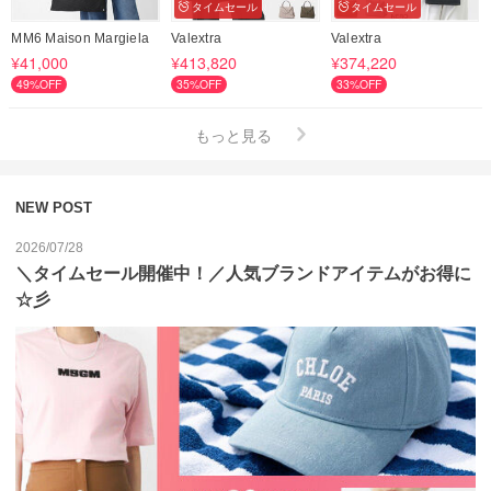
タイムセール
タイムセール
MM6 Maison Margiela
Valextra
Valextra
¥41,000
¥413,820
¥374,220
49%OFF
35%OFF
33%OFF
もっと見る
NEW POST
2026/07/28
＼タイムセール開催中！／人気ブランドアイテムがお得に
☆彡