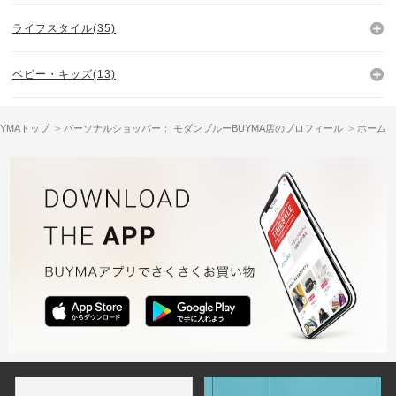
ライフスタイル(35)
ベビー・キッズ(13)
UYMAトップ
パーソナルショッパー： モダンブルーBUYMA店のプロフィール
ホーム