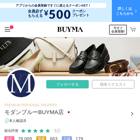
アプリからの会員登録ですぐに使えるクーポンGET！
詳しくは
500
¥
全員必ず
クーポン
こちらから
プレゼント
もらえる
今すぐ
会員登録!
フォローする
指名リクエスト
PREMIUM PERSONAL SHOPPER
モダンブルーBUYMA店
本人確認済
総合評価
5.0
78,009
663
179
満足
普通
不満