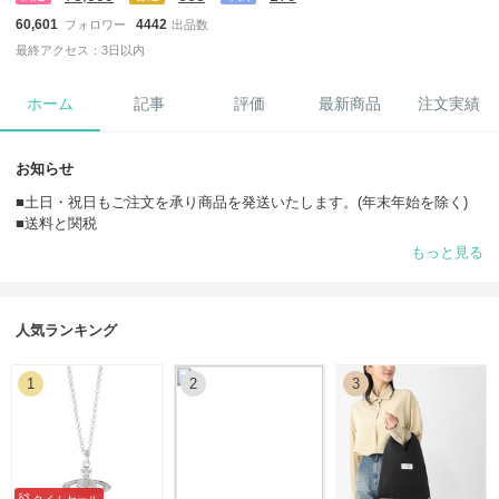
60,601
4442
フォロワー
出品数
最終アクセス：3日以内
ホーム
記事
評価
最新商品
注文実績
お知らせ
■土日・祝日もご注文を承り商品を発送いたします。(年末年始を除く)
■送料と関税
全商品、送料と関税負担一切ございません。
もっと見る
■ラッピング
全商品（バッグ等大きめの商品一部商品は除く）を対象にラッピングを
承っております。
ご希望の際は購入時の【ヤマト運輸 - 宅急便・ラッピングあり (+200
人気ランキング
円)】をご選択ください。
ご精算確認後、在庫確保や商品発送の準備に移らせていただきますの
1
2
3
で、お届け先や日時指定の変更、ラッピングや商品に関するご要望の追
加・変更は承ることができない場合がございます。
※ブランドのラッピング資材（リボン・包装資材・手提げ紙袋）はご用
意がございません。
※資材の在庫状況により掲載のイメージとは異なる場合がございます。
■ご入金前は仮のご注文状態の為、在庫確認(確保)は行っておりません。