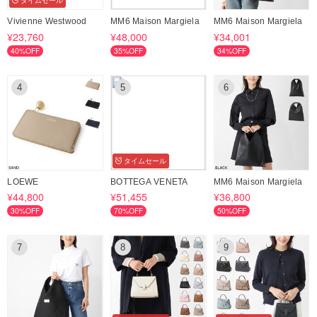
タイムセール
ご入金後にご注文確定となりお客様分の在庫の有無を確認いたします。
Vivienne Westwood
MM6 Maison Margiela
MM6 Maison Margiela
尚、他店舗でも販売を行っておりますためタイムラグによりご注文後で
¥23,760
¥48,000
¥34,001
も
40%OFF
35%OFF
34%OFF
欠品となる場合がございます。予めご了承お願いいたします。
※ご注文後の欠品の場合でもBUYMA様よりご返金されます。
4
5
6
タイムセール
LOEWE
BOTTEGA VENETA
MM6 Maison Margiela
¥44,800
¥51,455
¥36,800
30%OFF
70%OFF
50%OFF
7
8
9