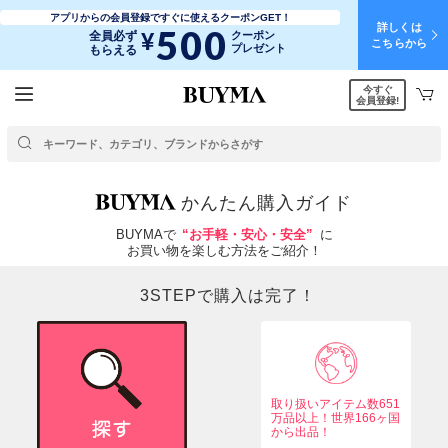
アプリからの会員登録ですぐに使えるクーポンGET！
詳しくは
500
¥
全員必ず
クーポン
こちらから
プレゼント
もらえる
今すぐ
会員登録!
かんたん購入ガイド
BUYMAで
“お手軽・安心・安全”
に
お買い物を楽しむ方法をご紹介！
3STEPで購入は完了！
取り扱いアイテム数651
万品以上！世界166ヶ国
から出品！