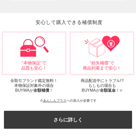
安心して購入できる補償制度
“本物保証”で
“紛失補償”で
品質も安心！
商品到着まで安心！
全取引ブランド鑑定無料！
商品配送中にトラブル!?
本物保証対象外の場合
もしもの場合も
BUYMAが
全額補償
！
BUYMAが
全額返金
！
※
※
あんしんプラス
への加入が必要です
さらに詳しく