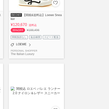
ス
【関税&送料込】Loewe Snea
ker
¥120,670
送料込
¥188,496
35%OFF
関税負担なし
返品補償
スピード配送
LOEWE
PERSONAL SHOPPER
The Italian Luxury