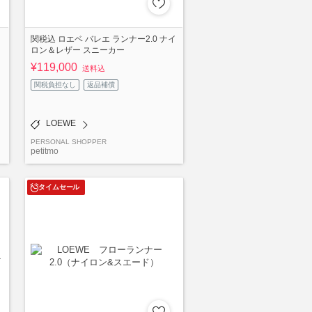
関税込 ロエベ バレエ ランナー2.0 ナイ
ロン＆レザー スニーカー
¥119,000
送料込
関税負担なし
返品補償
LOEWE
PERSONAL SHOPPER
petitmo
タイムセール