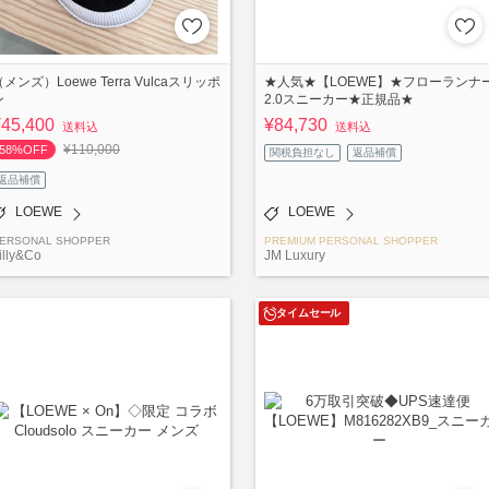
（メンズ）Loewe Terra Vulcaスリッポ
★人気★【LOEWE】★フローランナ
ン
2.0スニーカー★正規品★
¥45,400
¥84,730
送料込
送料込
¥110,000
58%OFF
関税負担なし
返品補償
返品補償
LOEWE
LOEWE
ERSONAL SHOPPER
PREMIUM PERSONAL SHOPPER
illy&Co
JM Luxury
タイムセール