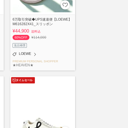
】
6万取引突破◆UPS速達便【LOEWE】
M616282X41_スリッポン
¥44,900
送料込
¥114,000
60%OFF
返品補償
LOEWE
PREMIUM PERSONAL SHOPPER
★HEAVEN★
タイムセール