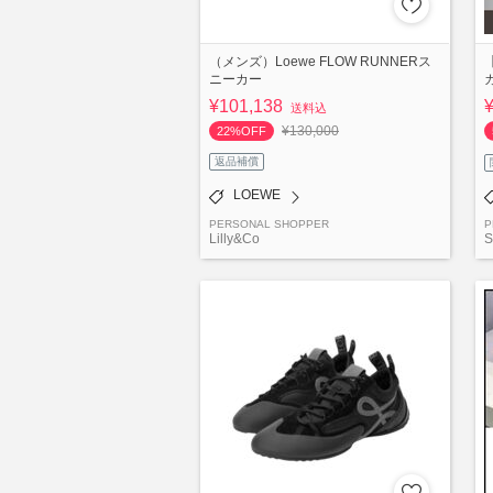
（メンズ）Loewe FLOW RUNNERス
ニーカー
¥101,138
送料込
¥130,000
22%OFF
返品補償
LOEWE
PERSONAL SHOPPER
P
Lilly&Co
S