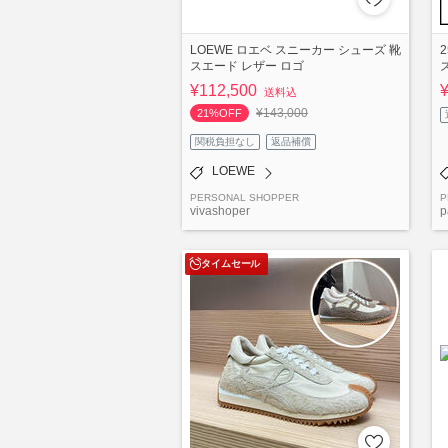
LOEWE ロエベ スニーカー シューズ 靴
スエード レザー ロゴ
¥112,500
送料込
¥143,000
21%OFF
関税負担なし
返品補償
LOEWE
PERSONAL SHOPPER
P
vivashoper
p
タイムセール