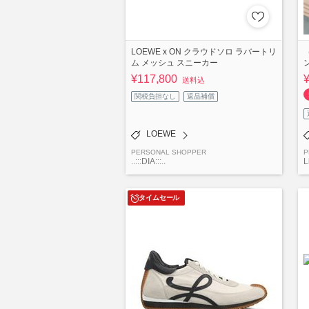
LOEWE x ON クラウドソロ ラバートリ
ム メッシュ スニーカー
¥117,800
送料込
関税負担なし
返品補償
LOEWE
PERSONAL SHOPPER
P
..:::DIA:::..
L
タイムセール