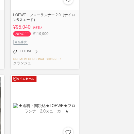
LOEWE フローランナー 2.0（ナイロ
ン&スエード）
¥95,040
送料込
¥119,900
20%OFF
返品補償
LOEWE
PREMIUM PERSONAL SHOPPER
クランジュ
タイムセール