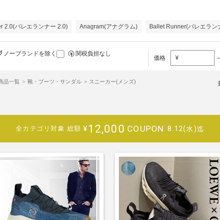
ner 2.0(バレエランナー 2.0)
Anagram(アナグラム)
Ballet Runner(バレエラ
ノーブランドを除く
関税負担なし
価格
¥
)商品一覧
靴・ブーツ・サンダル
スニーカー(メンズ)
12,000
COUPON
¥
8.12(水)迄
全カテゴリ対象
総額