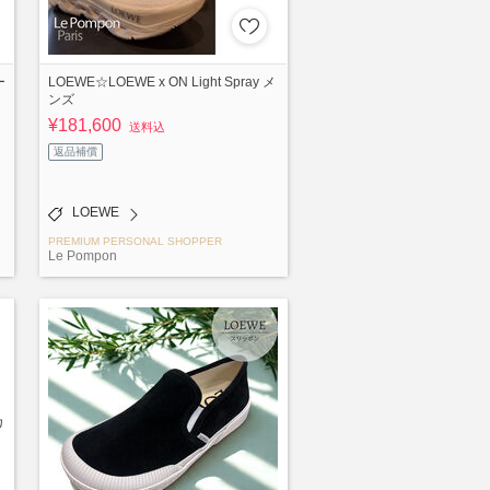
ー
LOEWE☆LOEWE x ON Light Spray メ
ンズ
¥181,600
送料込
返品補償
LOEWE
PREMIUM PERSONAL SHOPPER
Le Pompon