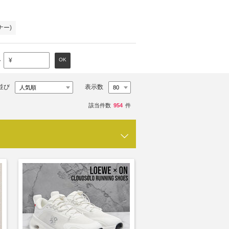
ンナー)
～
OK
¥
並び
表示数
該当件数
954
件