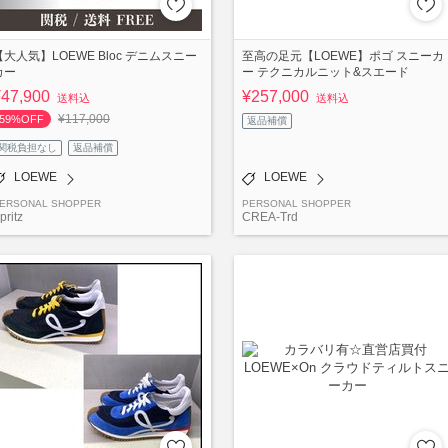
【大人気】LOEWE Bloc デニムスニー
至高の足元【LOEWE】ポゴ スニーカ
カー
ー テクニカルニット&スエード
¥47,900
¥257,000
送料込
送料込
¥117,000
59%OFF
返品補償
関税負担なし
返品補償
LOEWE
LOEWE
ERSONAL SHOPPER
PERSONAL SHOPPER
pritz
CREA-Trd