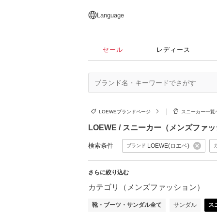
English
日本語
简体中文
繁體中文
Language
セール
レディース
LOEWEブランドページ
スニーカー一覧
LOEWE / スニーカー（メンズファ
検索条件
LOEWE(ロエベ)
ブランド
さらに絞り込む
カテゴリ（メンズファッション）
靴・ブーツ・サンダル全て
サンダル
ス