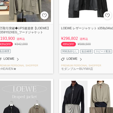
6万取引突破◆UPS速達便【LOEWE】
LOEWE レザージャケット s359y34la
S359Y02XEG_フードジャケット
¥193,900
¥296,802
送料込
送料込
¥342,000
¥588,500
43%OFF
49%OFF
返品補償
関税負担なし
返品補償
スピード配送
LOEWE
LOEWE
REMIUM PERSONAL SHOPPER
PREMIUM PERSONAL SHOPPER
★HEAVEN★
モダンブルーBUYMA店