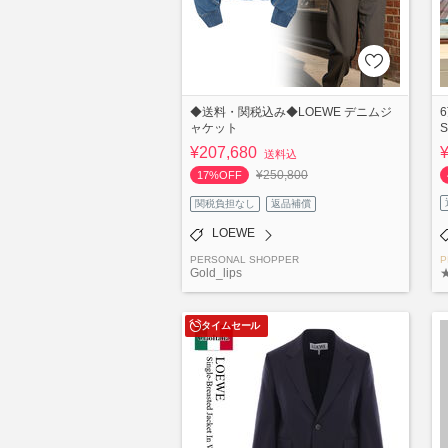
◆送料・関税込み◆LOEWE デニムジ
ャケット
¥207,680
送料込
¥250,800
17%OFF
関税負担なし
返品補償
LOEWE
PERSONAL SHOPPER
P
Gold_lips
タイムセール