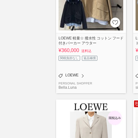
LOEWE 軽量☆ 撥水性 コットン フード
付きパーカー アウター
¥360,000
送料込
関税負担なし
返品補償
LOEWE
PERSONAL SHOPPER
P
Bella.Luna
s