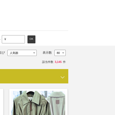
～
OK
¥
並び
表示数
該当件数
3,145
件