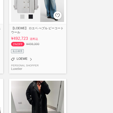
1
【LOEWE】 ロエベ ぺブル ピーコート
ウール
¥492,723
送料込
¥498,300
1%OFF
返品補償
LOEWE
PERSONAL SHOPPER
Luxelier