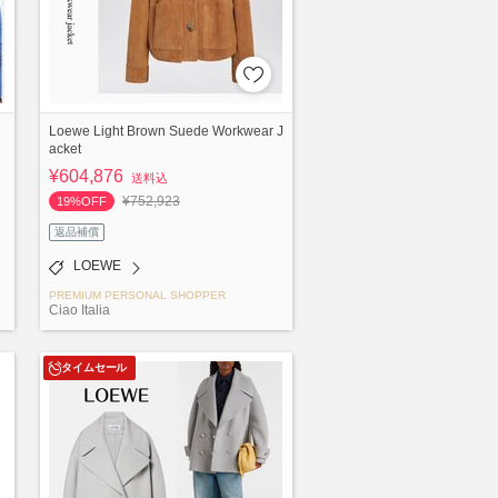
Loewe Light Brown Suede Workwear J
acket
¥604,876
送料込
¥752,923
19%OFF
返品補償
LOEWE
PREMIUM PERSONAL SHOPPER
Ciao Italia
タイムセール