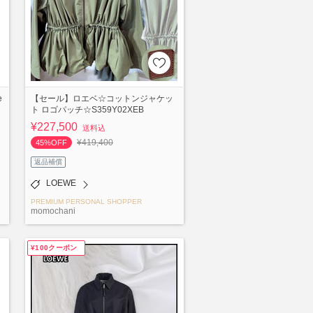
e
【セール】ロエベ☆コットンジャケッ
ト ロゴパッチ☆S359Y02XEB
¥227,500
送料込
¥419,400
45%OFF
返品補償
LOEWE
PREMIUM PERSONAL SHOPPER
momochani
¥100クーポン