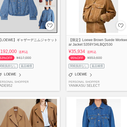
【LOEWE】ギャザーデニムジャケット
【限定】Loewe Brown Suede Workw
ar Jacket S359Y34LBQ2530
¥192,000
¥35,934
送料込
送料込
¥417,000
¥853,600
53%OFF
95%OFF
関税負担なし
返品補償
関税負担なし
返品補償
LOEWE
LOEWE
ERSONAL SHOPPER
PERSONAL SHOPPER
ADE952
YANIKASU SELECT