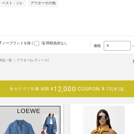
ベスト・ジレ
アウターその他
ノーブランドを除く
関税負担なし
価格
¥
)商品一覧
アウター(レディース)
12,000
COUPON
¥
8.12(水)迄
全カテゴリ対象
総額