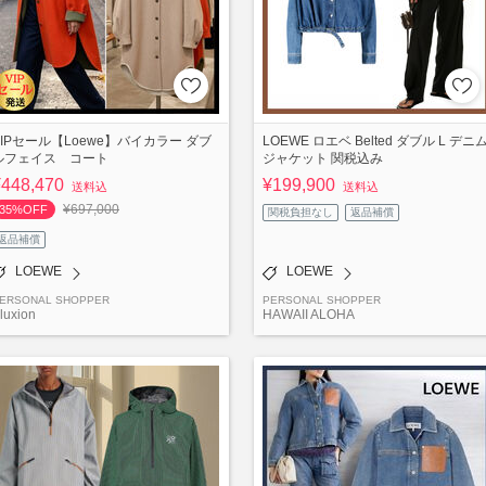
VIPセール【Loewe】バイカラー ダブ
LOEWE ロエベ Belted ダブル L デニ
ルフェイス コート
ジャケット 関税込み
¥448,470
¥199,900
送料込
送料込
¥697,000
35%OFF
関税負担なし
返品補償
返品補償
LOEWE
LOEWE
ERSONAL SHOPPER
PERSONAL SHOPPER
luxion
HAWAII ALOHA