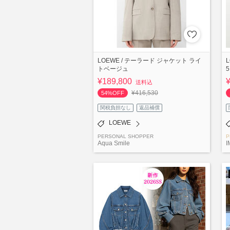
LOEWE / テーラード ジャケット ライ
トベージュ
¥189,800
送料込
¥416,530
54%OFF
関税負担なし
返品補償
LOEWE
PERSONAL SHOPPER
P
Aqua Smile
I