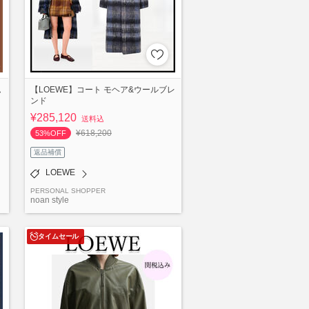
ム
【LOEWE】コート モヘア&ウールブレ
ンド
¥285,120
送料込
¥618,200
53%OFF
返品補償
LOEWE
PERSONAL SHOPPER
noan style
タイムセール