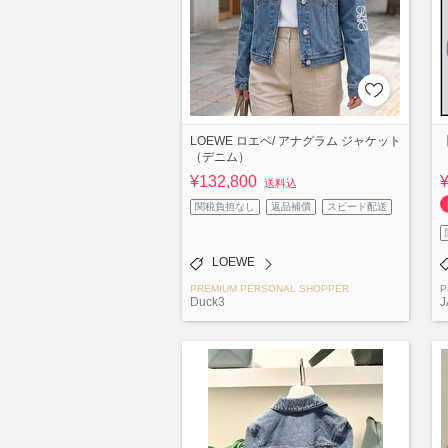
LOEWE ロエベ/ アナグラム ジャケット
（デニム）
¥132,800
送料込
関税負担なし
返品補償
スピード配送
LOEWE
PREMIUM PERSONAL SHOPPER
P
Duck3
J