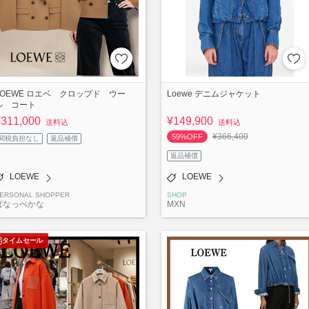
LOEWE ロエベ クロップド ウー
Loewe デニムジャケット
ル コート
¥311,000
¥149,900
送料込
送料込
¥366,400
59%OFF
関税負担なし
返品補償
返品補償
LOEWE
LOEWE
ERSONAL SHOPPER
SHOP
ぱなっぺかな
MXN
タイムセール