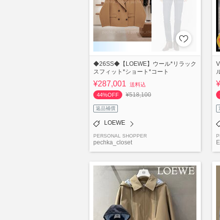
◆26SS◆【LOEWE】ウール*リラック
スフィット*ショート*コート
¥287,001
送料込
¥518,100
44%OFF
返品補償
LOEWE
PERSONAL SHOPPER
P
pechka_closet
E