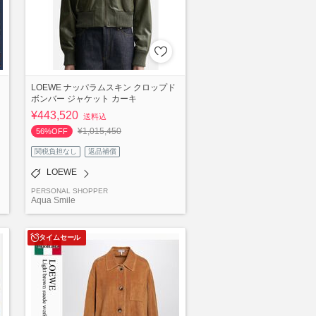
LOEWE ナッパラムスキン クロップド
ボンバー ジャケット カーキ
¥443,520
送料込
¥1,015,450
56%OFF
関税負担なし
返品補償
LOEWE
PERSONAL SHOPPER
Aqua Smile
タイムセール