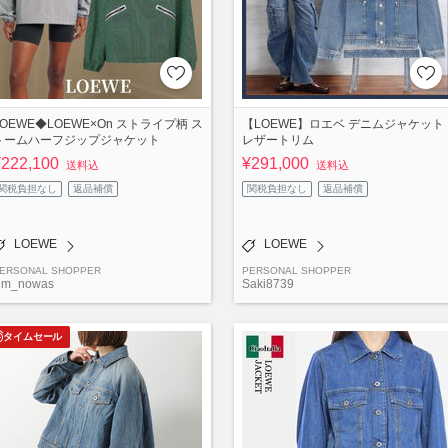
LOEWE◆LOEWE×On ストライプ柄 ス
【LOEWE】ロエベ デニムジャケット
トームハーフジップジャケット
レザートリム
¥222,100
¥291,000
送料込
送料込
関税負担なし
返品補償
関税負担なし
返品補償
LOEWE
LOEWE
ERSONAL SHOPPER
PERSONAL SHOPPER
im_nowas
Saki8739
タイムセール