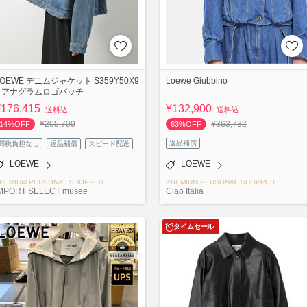
LOEWE デニムジャケット S359Y50X9
Loewe Giubbino
5 アナグラムロゴパッチ
¥176,415
¥132,900
送料込
送料込
¥205,700
¥363,732
14%OFF
63%OFF
返品補償
関税負担なし
返品補償
スピード配送
LOEWE
LOEWE
REMIUM PERSONAL SHOPPER
PREMIUM PERSONAL SHOPPER
MPORT SELECT musee
Ciao Italia
タイムセール