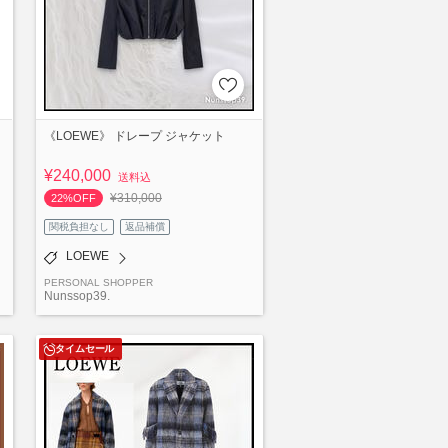
《LOEWE》 ドレープ ジャケット
¥240,000
送料込
¥310,000
22%OFF
関税負担なし
返品補償
LOEWE
PERSONAL SHOPPER
Nunssop39.
タイムセール