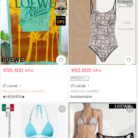
¥56,400
¥93,800
送料込
送料込
関税負担なし
LOEWE
LOEWE
PREMIUM PERSONAL SHOPPER
PERSONAL SHOPPER
★HEAVEN★
bonbonniere