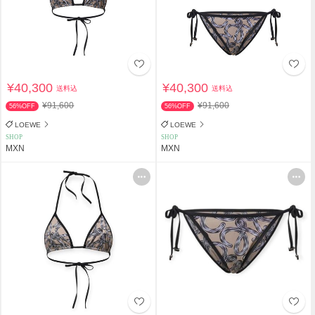
¥40,300
¥40,300
送料込
送料込
¥91,600
¥91,600
56%OFF
56%OFF
LOEWE
LOEWE
SHOP
SHOP
MXN
MXN