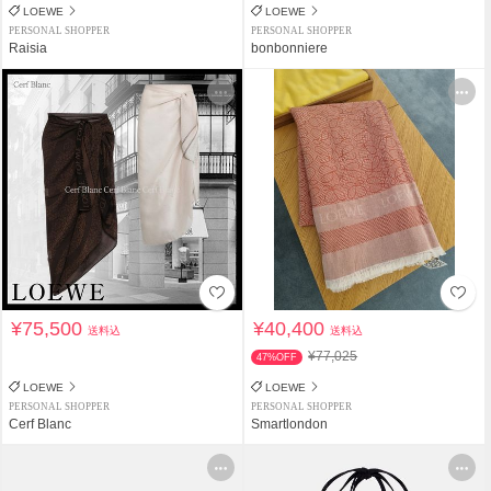
LOEWE
LOEWE
PERSONAL SHOPPER
PERSONAL SHOPPER
Raisia
bonbonniere
¥75,500
¥40,400
送料込
送料込
¥77,025
47%OFF
LOEWE
LOEWE
PERSONAL SHOPPER
PERSONAL SHOPPER
Cerf Blanc
Smartlondon