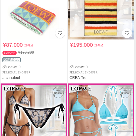
¥87,000
¥195,000
送料込
送料込
¥180,300
51%OFF
関税負担なし
LOEWE
LOEWE
PERSONAL SHOPPER
PERSONAL SHOPPER
arcanafool
CREA-Trd