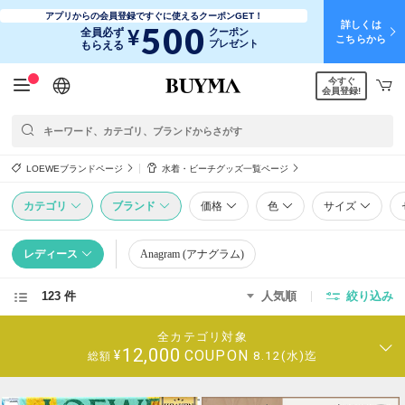
アプリからの会員登録ですぐに使えるクーポンGET！
詳しくは
500
¥
全員必ず
クーポン
こちらから
プレゼント
もらえる
今すぐ
日本語
English
简体中文
繁體中文
会員登録!
LOEWEブランドページ
水着・ビーチグッズ一覧ページ
カテゴリ
ブランド
価格
色
サイズ
レディース
Anagram (アナグラム)
123 件
人気順
絞り込み
全カテゴリ対象
12,000
COUPON
¥
8.12(水)迄
総額