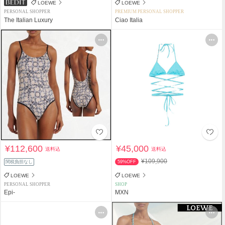
LOEWE
LOEWE
PERSONAL SHOPPER
PREMIUM PERSONAL SHOPPER
The Italian Luxury
Ciao Italia
¥112,600
¥45,000
送料込
送料込
¥109,900
関税負担なし
59%OFF
LOEWE
LOEWE
PERSONAL SHOPPER
SHOP
Epi-
MXN