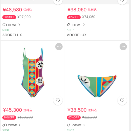
¥48,580
¥38,060
送料込
送料込
¥97,900
¥74,060
50%OFF
48%OFF
LOEWE
LOEWE
SHOP
SHOP
ADORELUX
ADORELUX
¥45,300
¥38,500
送料込
送料込
¥153,200
¥111,700
70%OFF
65%OFF
LOEWE
LOEWE
SHOP
SHOP