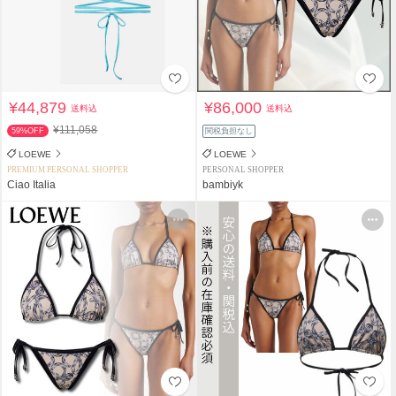
¥44,879
¥86,000
送料込
送料込
¥111,058
59%OFF
関税負担なし
LOEWE
LOEWE
PREMIUM PERSONAL SHOPPER
PERSONAL SHOPPER
Ciao Italia
bambiyk