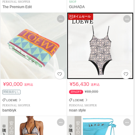
PERSONAL SHOPPER
SHOP
The Premium Edit
GUHADA
タイムセール
¥90,000
¥56,430
送料込
送料込
¥88,000
関税負担なし
35%OFF
LOEWE
LOEWE
PERSONAL SHOPPER
PERSONAL SHOPPER
bambiyk
noan style