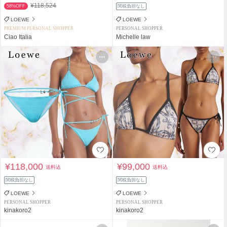
¥118,524
58%OFF
関税負担なし
LOEWE
LOEWE
PREMIUM PERSONAL SHOPPER
PERSONAL SHOPPER
Ciao Italia
Michelle law
¥118,000
¥99,000
送料込
送料込
関税負担なし
関税負担なし
LOEWE
LOEWE
PERSONAL SHOPPER
PERSONAL SHOPPER
kinakoro2
kinakoro2