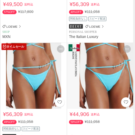
¥49,500
¥56,309
送料込
送料込
¥117,800
¥111,058
57%OFF
49%OFF
関税負担なし
スピード配送
LOEWE
LOEWE
SHOP
PERSONAL SHOPPER
MXN
The Italian Luxury
タイムセール
¥56,309
¥44,906
送料込
送料込
¥111,058
¥111,058
49%OFF
59%OFF
関税負担なし
スピード配送