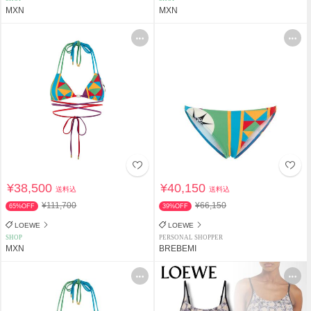
MXN
MXN
¥38,500
¥40,150
送料込
送料込
¥111,700
¥66,150
65%OFF
39%OFF
LOEWE
LOEWE
SHOP
PERSONAL SHOPPER
MXN
BREBEMI