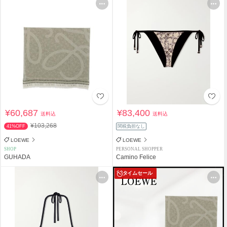
¥60,687
¥83,400
送料込
送料込
¥103,268
41%OFF
関税負担なし
LOEWE
LOEWE
SHOP
PERSONAL SHOPPER
GUHADA
Camino Felice
タイムセール