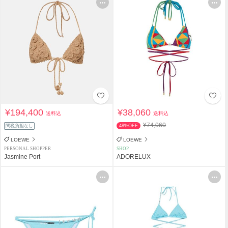
¥194,400
¥38,060
送料込
送料込
¥74,060
関税負担なし
48%OFF
LOEWE
LOEWE
PERSONAL SHOPPER
SHOP
Jasmine Port
ADORELUX