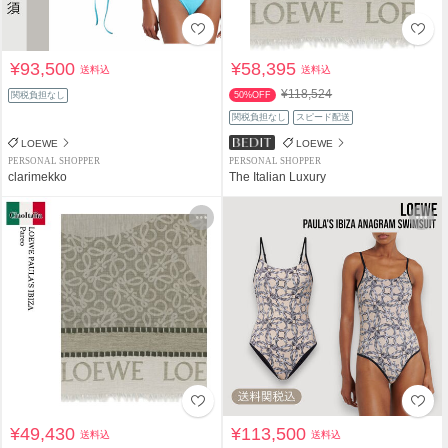
¥93,500
¥58,395
送料込
送料込
¥118,524
関税負担なし
50%OFF
関税負担なし
スピード配送
LOEWE
LOEWE
PERSONAL SHOPPER
PERSONAL SHOPPER
clarimekko
The Italian Luxury
¥49,430
¥113,500
送料込
送料込