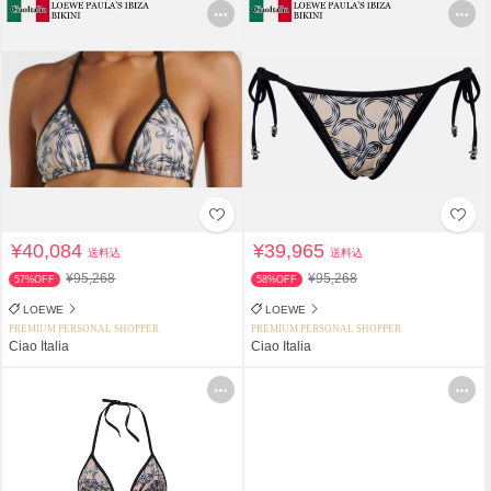
¥40,084
¥39,965
送料込
送料込
¥95,268
¥95,268
57%OFF
58%OFF
LOEWE
LOEWE
PREMIUM PERSONAL SHOPPER
PREMIUM PERSONAL SHOPPER
Ciao Italia
Ciao Italia