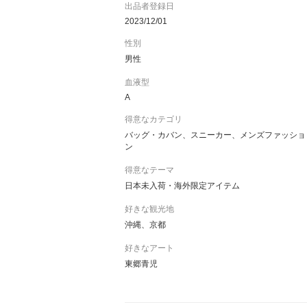
出品者登録日
「喜びと感動」のために An:na
2023/12/01
性別
男性
血液型
A
得意なカテゴリ
バッグ・カバン、スニーカー、メンズファッショ
ン
得意なテーマ
日本未入荷・海外限定アイテム
好きな観光地
沖縄、京都
好きなアート
東郷青児