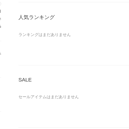
★在庫確認について★
・商品の在庫状況が常に変動するため、ご注文前の在庫確認をみ
日
★お客様へのお願い★
人気ランキング
件
・ご購入前に必ず『お取引について』の一読をみなさまにお願い
%
ランキングはまだありません
る
SALE
セールアイテムはまだありません