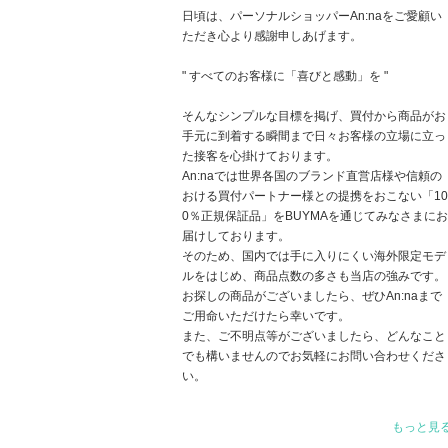
日頃は、パーソナルショッパーAn:naをご愛顧い
ただき心より感謝申しあげます。
" すべてのお客様に「喜びと感動」を "
そんなシンプルな目標を掲げ、買付から商品がお
手元に到着する瞬間まで日々お客様の立場に立っ
た接客を心掛けております。
An:naでは世界各国のブランド直営店様や信頼の
おける買付パートナー様との提携をおこない「10
0％正規保証品」をBUYMAを通じてみなさまにお
届けしております。
そのため、国内では手に入りにくい海外限定モデ
ルをはじめ、商品点数の多さも当店の強みです。
お探しの商品がございましたら、ぜひAn:naまで
ご用命いただけたら幸いです。
また、ご不明点等がございましたら、どんなこと
でも構いませんのでお気軽にお問い合わせくださ
い。
それでは、お買い物終了まで短い間ではございま
もっと見
すが、どうぞよろしくお願いいたします。