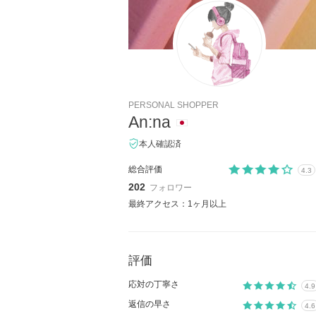
PERSONAL SHOPPER
An:na
本人確認済
総合評価
4.3
202
フォロワー
最終アクセス：1ヶ月以上
評価
応対の丁寧さ
4.9
返信の早さ
4.6