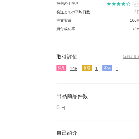
梱包の丁寧さ
4.0
発送までの平均日数
3
注文実績
166
94
買付成功率
取引評価
詳細を見
148
1
1
満足
普通
不満
出品商品件数
0
件
自己紹介