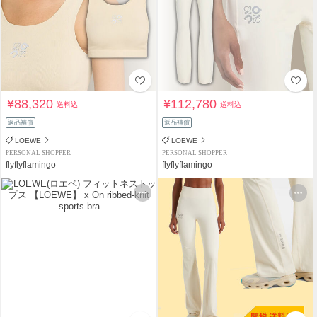
¥88,320
¥112,780
送料込
送料込
返品補償
返品補償
LOEWE
LOEWE
PERSONAL SHOPPER
PERSONAL SHOPPER
flyflyflamingo
flyflyflamingo