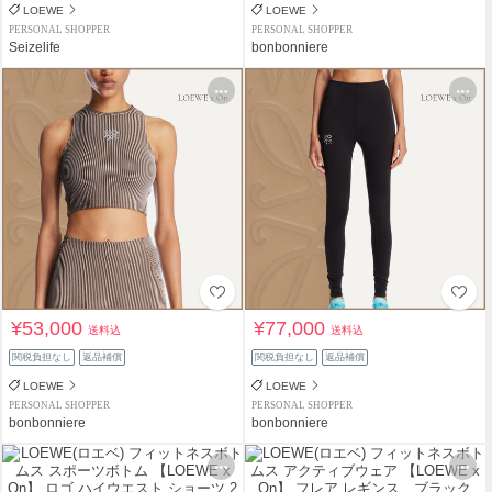
LOEWE
LOEWE
PERSONAL SHOPPER
PERSONAL SHOPPER
Seizelife
bonbonniere
¥53,000
¥77,000
送料込
送料込
関税負担なし
返品補償
関税負担なし
返品補償
LOEWE
LOEWE
PERSONAL SHOPPER
PERSONAL SHOPPER
bonbonniere
bonbonniere