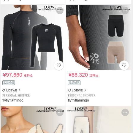
¥97,660
¥88,320
送料込
送料込
返品補償
返品補償
LOEWE
LOEWE
PERSONAL SHOPPER
PERSONAL SHOPPER
flyflyflamingo
flyflyflamingo