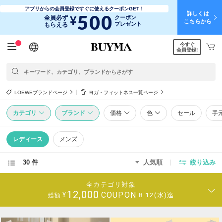
アプリからの会員登録ですぐに使えるクーポンGET！
詳しくは
500
¥
全員必ず
クーポン
こちらから
プレゼント
もらえる
今すぐ
日本語
English
简体中文
繁體中文
会員登録!
LOEWEブランドページ
ヨガ・フィットネス一覧ページ
カテゴリ
ブランド
価格
色
セール
手
レディース
メンズ
30 件
人気順
絞り込み
全カテゴリ対象
12,000
COUPON
¥
8.12(水)迄
総額