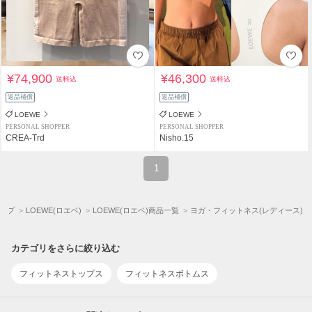
¥74,900
¥46,300
送料込
送料込
返品補償
返品補償
LOEWE
LOEWE
PERSONAL SHOPPER
PERSONAL SHOPPER
CREA-Trd
Nisho.15
1
トップ
LOEWE(ロエベ)
LOEWE(ロエベ)商品一覧
ヨガ・フィットネス(レディース)
カテゴリをさらに絞り込む
フィットネストップス
フィットネスボトムス