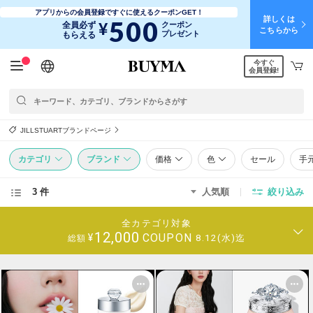
アプリからの会員登録ですぐに使えるクーポンGET！
詳しくは
500
¥
全員必ず
クーポン
こちらから
プレゼント
もらえる
今すぐ
日本語
English
简体中文
繁體中文
会員登録!
JILLSTUARTブランドページ
カテゴリ
ブランド
価格
色
セール
手
3 件
人気順
絞り込み
全カテゴリ対象
12,000
COUPON
¥
8.12(水)迄
総額