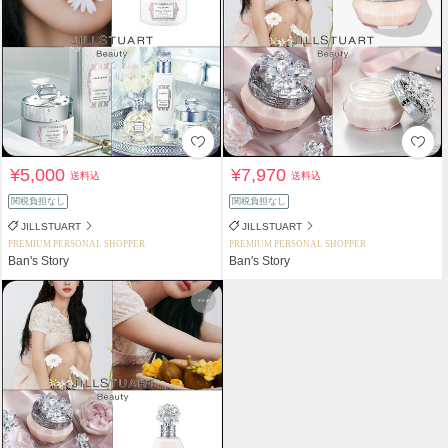
¥5,000
¥7,970
送料込
送料込
関税負担なし
関税負担なし
JILLSTUART
JILLSTUART
PREMIUM PERSONAL SHOPPER
PREMIUM PERSONAL SHOPPER
Ban's Story
Ban's Story