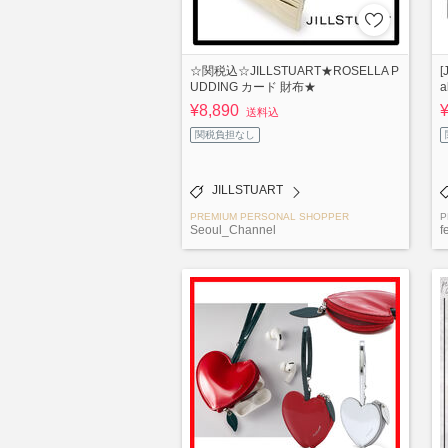
☆関税込☆JILLSTUART★ROSELLA P
[
UDDING カード 財布★
¥8,890
送料込
関税負担なし
JILLSTUART
PREMIUM PERSONAL SHOPPER
P
Seoul_Channel
f