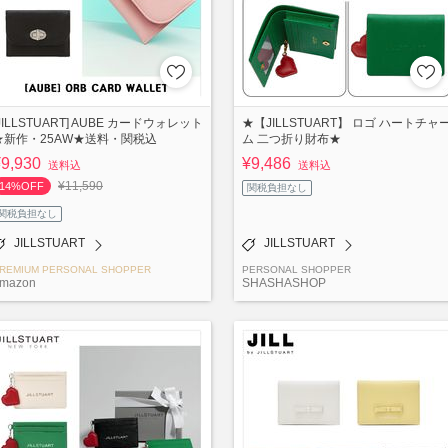
[JILLSTUART] AUBE カードウォレット
★【JILLSTUART】 ロゴ ハートチャ
★新作・25AW★送料・関税込
ム 二つ折り財布★
¥9,930
¥9,486
送料込
送料込
¥11,590
14%OFF
関税負担なし
関税負担なし
JILLSTUART
JILLSTUART
REMIUM PERSONAL SHOPPER
PERSONAL SHOPPER
-mazon
SHASHASHOP