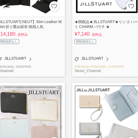
JILLSTUART] NEUT】Slim Leather W
★関税込★JILLSTUART★リンゴ ハー
allet 折り畳み財布 韓国人気
ト CHARM パウチ ★
¥14,180
¥7,140
送料込
送料込
関税負担なし
関税負担なし
JILLSTUART
JILLSTUART
ERSONAL SHOPPER
PREMIUM PERSONAL SHOPPER
elisamall
Seoul_Channel