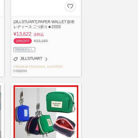
[JILLSTUART] PAPER WALLET 財布
レディース 二つ折り★23SS
¥13,622
送料込
¥15,180
10%OFF
関税負担なし
JILLSTUART
PREMIUM PERSONAL SHOPPER
t-mazon