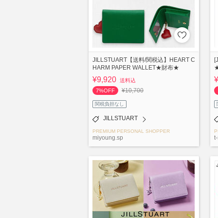
JILLSTUART【送料/関税込】HEART C
HARM PAPER WALLET★財布★
¥9,920
送料込
¥10,700
7%OFF
関税負担なし
JILLSTUART
PREMIUM PERSONAL SHOPPER
P
miyoung.sp
t