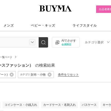
出品者募
メンズ
ベビー・キッズ
ライフスタイル
AIでさがす
カテゴリ選択
会員限定
一覧ページ
ディースファッション）
の検索結果
アート)
財布・小物
条件をリセット
カテゴリ
）
コインケース・小銭入れ
カードケース・名刺入れ
パスケース
キー