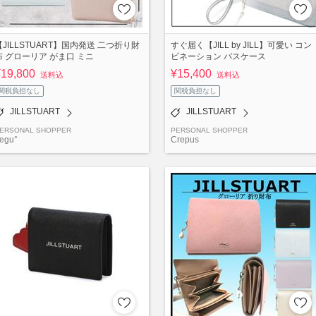
【JILLSTUART】国内発送 二つ折り財
すぐ届く【JILL by JILL】可愛い コン
布 グローリア がま口 ミニ
ビネーション パスケース
¥19,800
¥15,400
送料込
送料込
関税負担なし
関税負担なし
JILLSTUART
JILLSTUART
ERSONAL SHOPPER
PERSONAL SHOPPER
egu°
Crepus