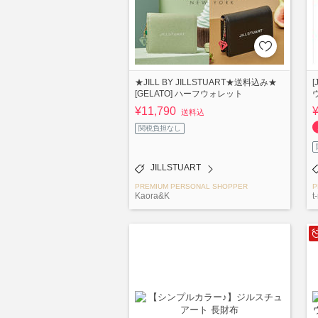
★JILL BY JILLSTUART★送料込み★
[
[GELATO] ハーフウォレット
¥11,790
送料込
関税負担なし
JILLSTUART
PREMIUM PERSONAL SHOPPER
P
Kaora&K
t