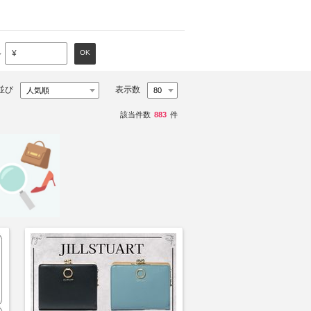
～
OK
¥
並び
表示数
該当件数
883
件