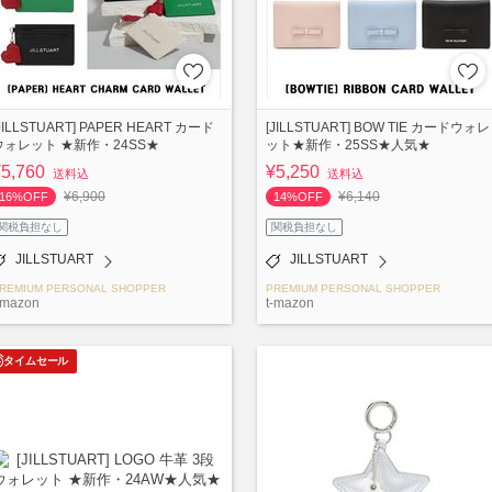
JILLSTUART] PAPER HEART カード
[JILLSTUART] BOW TIE カードウォレ
ウォレット ★新作・24SS★
ット★新作・25SS★人気★
¥5,760
¥5,250
送料込
送料込
¥6,900
¥6,140
16%OFF
14%OFF
関税負担なし
関税負担なし
JILLSTUART
JILLSTUART
REMIUM PERSONAL SHOPPER
PREMIUM PERSONAL SHOPPER
-mazon
t-mazon
タイムセール