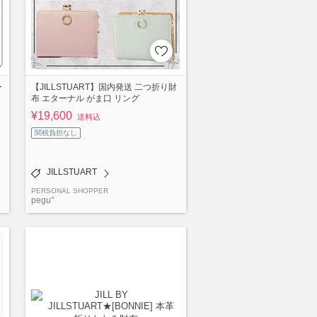
ー
【JILLSTUART】国内発送 二つ折り財
布 エターナル がま口 リング
¥19,600
送料込
関税負担なし
JILLSTUART
PERSONAL SHOPPER
pegu°