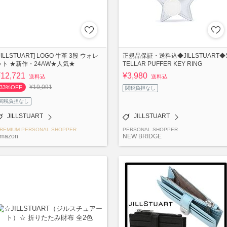
JILLSTUART] LOGO 牛革 3段 ウォレ
正規品保証・送料込◆JILLSTUART◆
ット ★新作・24AW★人気★
TELLAR PUFFER KEY RING
¥12,721
¥3,980
送料込
送料込
¥19,091
33%OFF
関税負担なし
関税負担なし
JILLSTUART
JILLSTUART
REMIUM PERSONAL SHOPPER
PERSONAL SHOPPER
-mazon
NEW BRIDGE