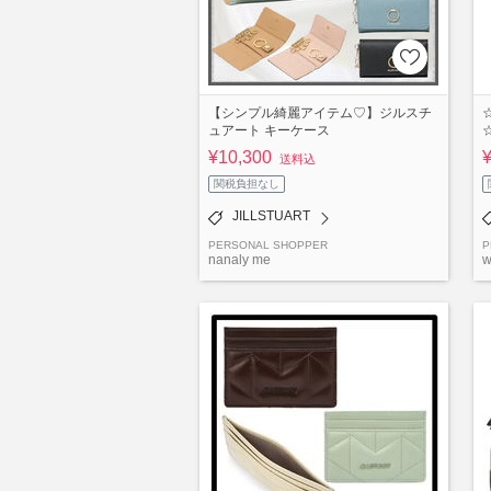
【シンプル綺麗アイテム♡】ジルスチ
ュアート キーケース
¥10,300
送料込
関税負担なし
JILLSTUART
PERSONAL SHOPPER
P
nanaly me
w