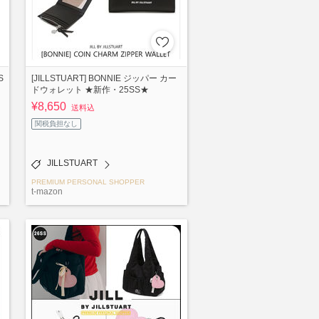
S
[JILLSTUART] BONNIE ジッパー カー
ドウォレット ★新作・25SS★
¥8,650
送料込
関税負担なし
JILLSTUART
PREMIUM PERSONAL SHOPPER
t-mazon