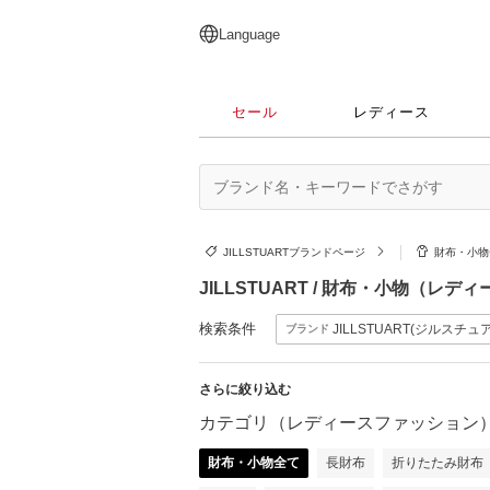
English
日本語
简体中文
繁體中文
Language
セール
レディース
JILLSTUARTブランドページ
財布・小物
JILLSTUART / 財布・小物（レ
検索条件
JILLSTUART(ジルスチュ
ブランド
さらに絞り込む
カテゴリ（レディースファッション
財布・小物全て
長財布
折りたたみ財布