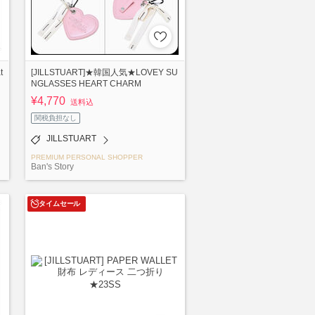
t
[JILLSTUART]★韓国人気★LOVEY SU
NGLASSES HEART CHARM
¥4,770
送料込
関税負担なし
JILLSTUART
PREMIUM PERSONAL SHOPPER
Ban's Story
タイムセール