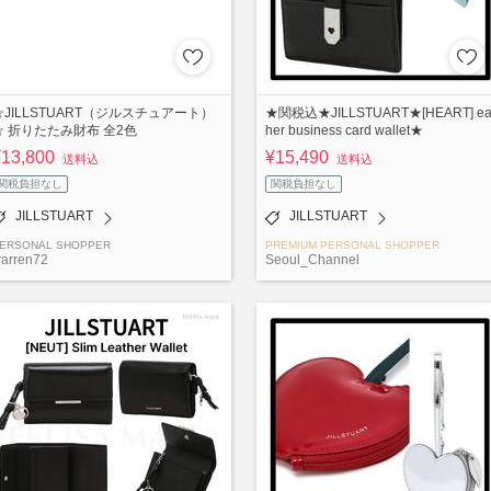
☆JILLSTUART（ジルスチュアート）
★関税込★JILLSTUART★[HEART] ea
☆ 折りたたみ財布 全2色
her business card wallet★
¥13,800
¥15,490
送料込
送料込
関税負担なし
関税負担なし
JILLSTUART
JILLSTUART
ERSONAL SHOPPER
PREMIUM PERSONAL SHOPPER
arren72
Seoul_Channel