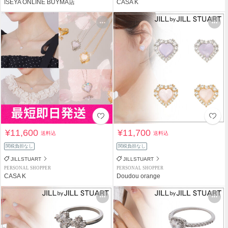
ISEYA ONLINE BUYMA店
CASA K
¥11,600
¥11,700
送料込
送料込
関税負担なし
関税負担なし
JILLSTUART
JILLSTUART
PERSONAL SHOPPER
PERSONAL SHOPPER
CASA K
Doudou orange