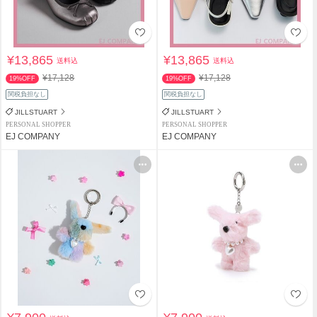
¥13,865
¥13,865
送料込
送料込
¥17,128
¥17,128
19%OFF
19%OFF
関税負担なし
関税負担なし
JILLSTUART
JILLSTUART
PERSONAL SHOPPER
PERSONAL SHOPPER
EJ COMPANY
EJ COMPANY