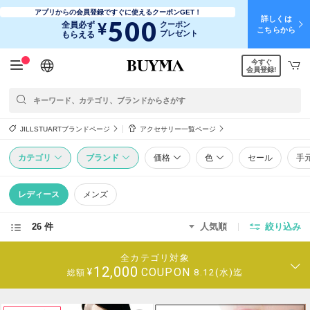
アプリからの会員登録ですぐに使えるクーポンGET！
詳しくは
500
¥
全員必ず
クーポン
こちらから
プレゼント
もらえる
今すぐ
日本語
English
简体中文
繁體中文
会員登録!
JILLSTUARTブランドページ
アクセサリー一覧ページ
カテゴリ
ブランド
価格
色
セール
手
レディース
メンズ
26 件
人気順
絞り込み
全カテゴリ対象
12,000
COUPON
¥
8.12(水)迄
総額