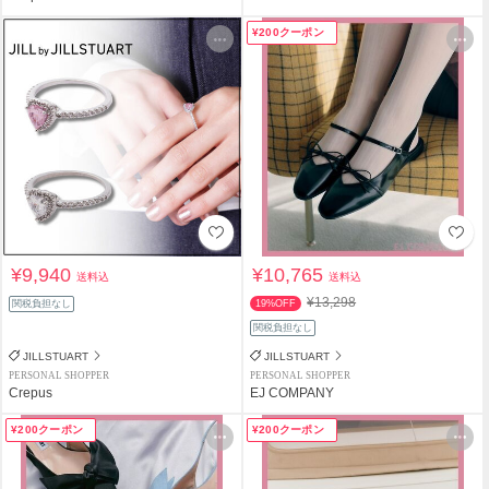
¥200クーポン
¥9,940
¥10,765
送料込
送料込
¥13,298
関税負担なし
19%OFF
関税負担なし
JILLSTUART
JILLSTUART
PERSONAL SHOPPER
PERSONAL SHOPPER
Crepus
EJ COMPANY
¥200クーポン
¥200クーポン