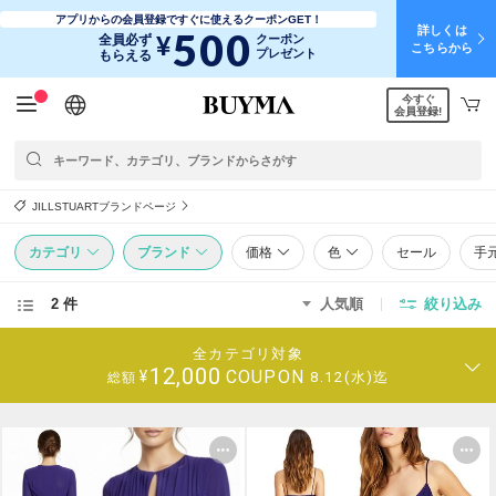
アプリからの会員登録ですぐに使えるクーポンGET！
詳しくは
500
¥
全員必ず
クーポン
こちらから
プレゼント
もらえる
今すぐ
日本語
English
简体中文
繁體中文
会員登録!
JILLSTUARTブランドページ
カテゴリ
ブランド
価格
色
セール
手
2 件
人気順
絞り込み
全カテゴリ対象
12,000
COUPON
¥
8.12(水)迄
総額