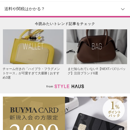
送料や関税はかかる？
今読みたいトレンド記事をチェック
WALLET
BAG
チャーム付きの「ハイブラ・フラグメン
まだ知られていない!!【NEXTバズりバッ
トケース」が可愛すぎて大優勝 | おすす
グ】注目ブランド6選
め3選