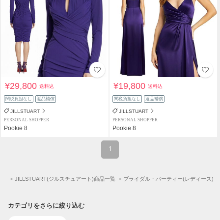
¥29,800
¥19,800
送料込
送料込
関税負担なし
返品補償
関税負担なし
返品補償
JILLSTUART
JILLSTUART
PERSONAL SHOPPER
PERSONAL SHOPPER
Pookie 8
Pookie 8
1
ト)
JILLSTUART(ジルスチュアート)商品一覧
ブライダル・パーティー(レディース)
カテゴリをさらに絞り込む