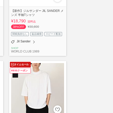
【新作】ジルサンダー JIL SANDER メ
ンズ 半袖Tシャツ
¥18,790
送料込
¥30,800
38%OFF
関税負担なし
返品補償
スピード配送
Jil Sander
SHOP
WORLD CLUB 1989
タイムセール
¥800クーポン