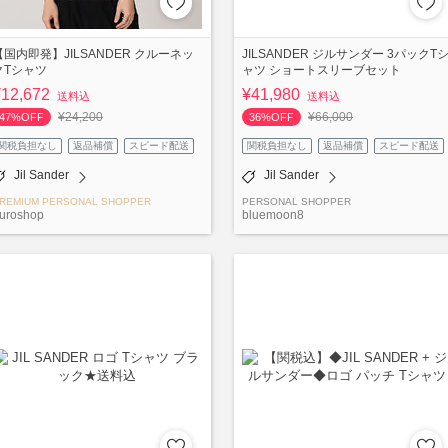
【国内即発】JILSANDER クルーネッ
JILSANDER ジルサンダー 3パックT
クTシャツ
ャツ ショートスリーブセット
¥12,672
¥41,980
送料込
送料込
¥24,200
¥66,000
47%OFF
36%OFF
関税負担なし
返品補償
スピード配送
関税負担なし
返品補償
スピード配送
Jil Sander
Jil Sander
REMIUM PERSONAL SHOPPER
PERSONAL SHOPPER
uroshop
bluemoon8