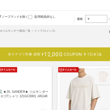
ノーブランドを除く
関税負担なし
価格
¥
ander(ジルサンダー)商品一覧
トップス(メンズ)
12,000
COUPON
¥
8.12(水)迄
全カテゴリ対象
総額
タイムセール
タイムセール