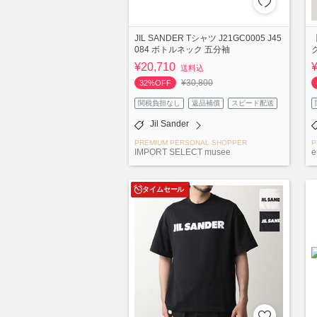
JIL SANDER Tシャツ J21GC0005 J45
084 ボトルネック 五分袖
¥20,710
送料込
¥30,800
32%OFF
関税負担なし
返品補償
スピード配送
Jil Sander
PREMIUM PERSONAL SHOPPER
P
IMPORT SELECT musee
e
タイムセール