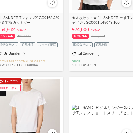
IL SANDER Tシャツ J21GC0168 J20
★３枚セット★ JIL SANDER 半袖 Tシ
243 半袖 カットソー
ャツ J47GC0001 J45048 100
¥54,862
¥24,000
送料込
送料込
¥82,500
¥66,000
33%OFF
63%OFF
関税負担なし
返品補償
スピード配送
関税負担なし
返品補償
Jil Sander
Jil Sander
REMIUM PERSONAL SHOPPER
SHOP
MPORT SELECT musee
STELLASTORE
タイムセール
¥300クーポン