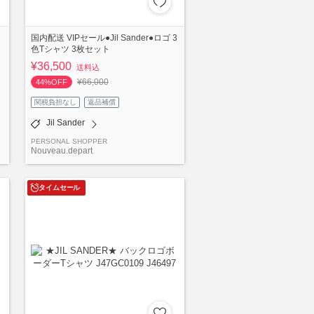
シ
国内配送 VIPセール●Jil Sander●ロゴ 3
色Tシャツ 3枚セット
¥36,500
送料込
¥66,000
44%OFF
関税負担なし
返品補償
Jil Sander
PERSONAL SHOPPER
Nouveau.depart
タイムセール