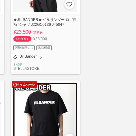
★JIL SANDER★ ジルサンダー ロゴ長
袖Tシャツ J22GC0136 J45047
¥23,500
送料込
¥88,000
73%OFF
関税負担なし
返品補償
Jil Sander
SHOP
STELLASTORE
タイムセール