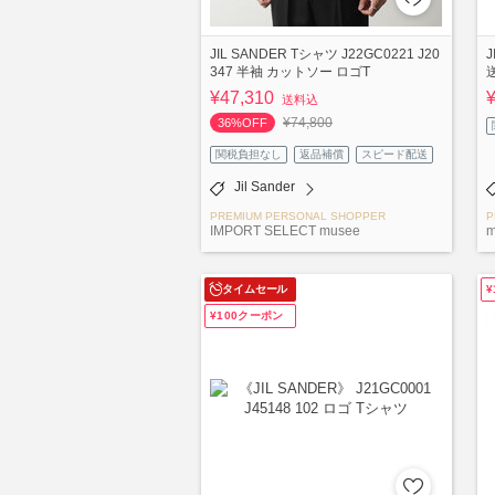
JIL SANDER Tシャツ J22GC0221 J20
347 半袖 カットソー ロゴT
¥47,310
送料込
¥74,800
36%OFF
関税負担なし
返品補償
スピード配送
Jil Sander
PREMIUM PERSONAL SHOPPER
P
IMPORT SELECT musee
m
タイムセール
¥
¥100クーポン