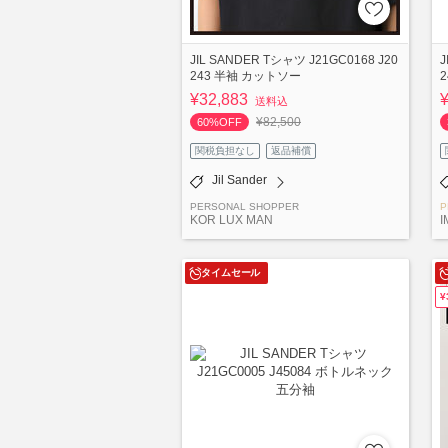
JIL SANDER Tシャツ J21GC0168 J20
J
243 半袖 カットソー
¥32,883
送料込
¥82,500
60%OFF
関税負担なし
返品補償
Jil Sander
PERSONAL SHOPPER
P
KOR LUX MAN
I
タイムセール