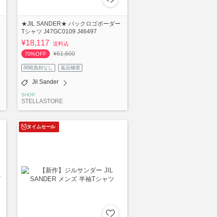
★JIL SANDER★ バックロゴボーダー
Tシャツ J47GC0109 J46497
¥18,117
送料込
¥61,600
70%OFF
関税負担なし
返品補償
Jil Sander
SHOP
STELLASTORE
タイムセール