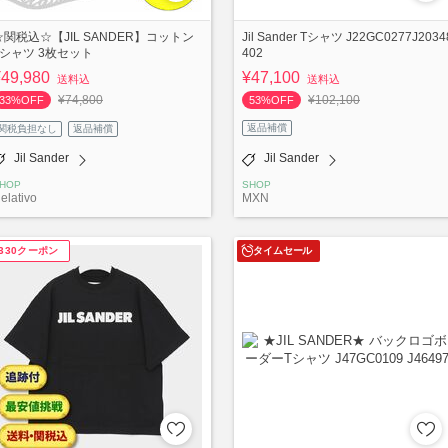
☆関税込☆【JIL SANDER】コットン
Jil Sander Tシャツ J22GC0277J2034
Tシャツ 3枚セット
402
¥49,980
¥47,100
送料込
送料込
¥74,800
¥102,100
33%OFF
53%OFF
返品補償
関税負担なし
返品補償
Jil Sander
Jil Sander
HOP
SHOP
elativo
MXN
¥330クーポン
タイムセール