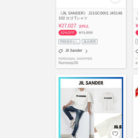
《JIL SANDER》 J21GC0001 J45148
102 ロゴ Tシャツ
¥27,027
送料込
¥71,500
62%OFF
関税負担なし
返品補償
Jil Sander
PERSONAL SHOPPER
P
Nunssop39.
e