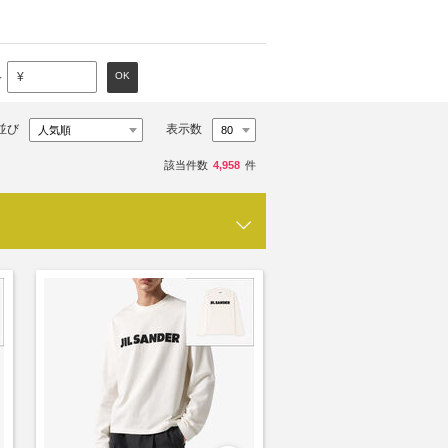
～
OK
¥
並び
表示数
該当件数
4,958
件