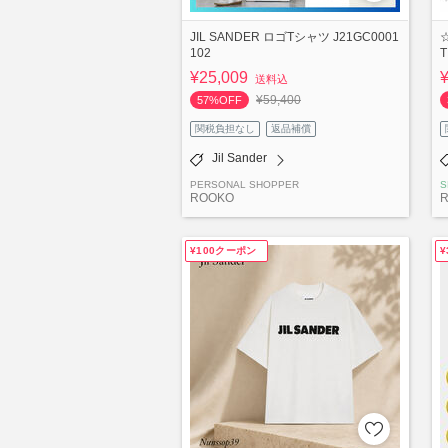
JIL SANDER ロゴTシャツ J21GC0001
102
¥25,009
送料込
¥59,400
57%OFF
関税負担なし
返品補償
Jil Sander
PERSONAL SHOPPER
S
ROOKO
R
¥100クーポン