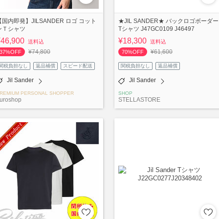
【国内即発】JILSANDER ロゴ コット
★JIL SANDER★ バックロゴボーダー
ンＴシャツ
Tシャツ J47GC0109 J46497
¥46,900
¥18,300
送料込
送料込
¥74,800
¥61,600
37%OFF
70%OFF
関税負担なし
返品補償
スピード配送
関税負担なし
返品補償
Jil Sander
Jil Sander
REMIUM PERSONAL SHOPPER
SHOP
uroshop
STELLASTORE