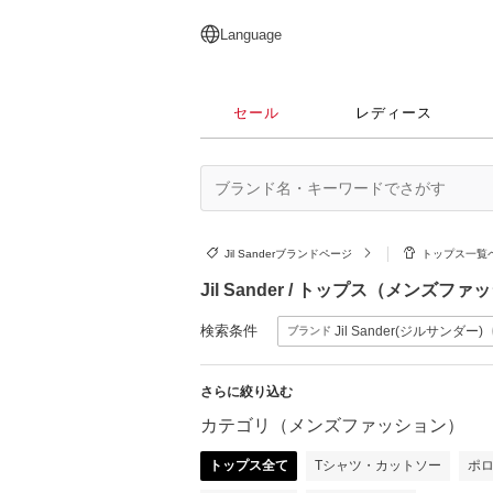
English
日本語
简体中文
繁體中文
Language
セール
レディース
Jil Sanderブランドページ
トップス一覧
Jil Sander / トップス（メンズフ
検索条件
Jil Sander(ジルサンダー)
ブランド
さらに絞り込む
カテゴリ（メンズファッション）
トップス全て
Tシャツ・カットソー
ポ