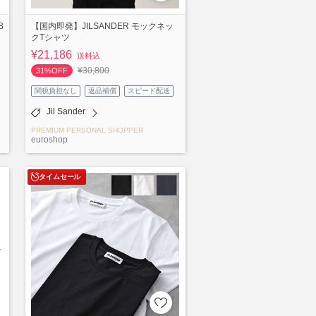
8
【国内即発】JILSANDER モックネッ
クTシャツ
¥21,186
送料込
¥30,800
31%OFF
関税負担なし
返品補償
スピード配送
Jil Sander
PREMIUM PERSONAL SHOPPER
euroshop
タイムセール