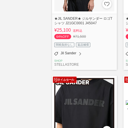
★JIL SANDER★ ジルサンダー ロゴT
シャツ J21GC0001 J45047
シ
¥25,100
送料込
¥71,500
64%OFF
関税負担なし
返品補償
Jil Sander
SHOP
S
STELLASTORE
S
タイムセール