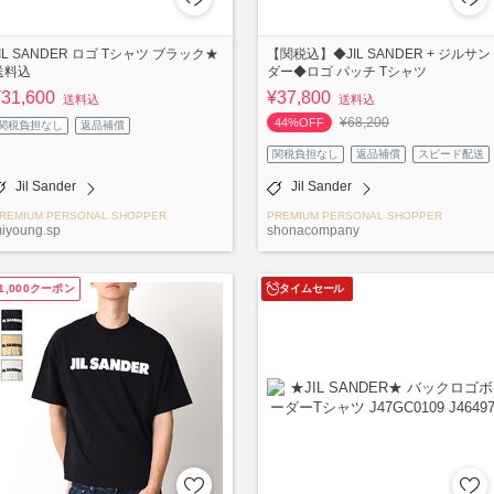
JIL SANDER ロゴ Tシャツ ブラック★
【関税込】◆JIL SANDER + ジルサン
送料込
ダー◆ロゴ パッチ Tシャツ
¥31,600
¥37,800
送料込
送料込
¥68,200
44%OFF
関税負担なし
返品補償
関税負担なし
返品補償
スピード配送
Jil Sander
Jil Sander
REMIUM PERSONAL SHOPPER
PREMIUM PERSONAL SHOPPER
iyoung.sp
shonacompany
1,000クーポン
タイムセール