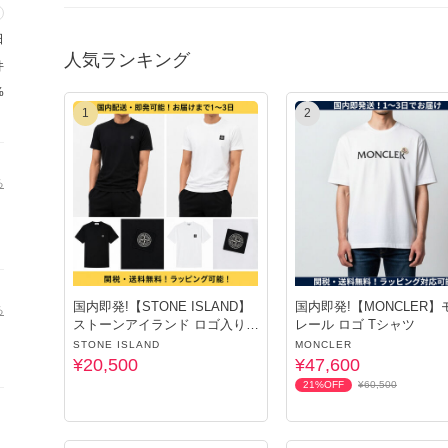
丁寧迅速に対応できるよう努めさせていただきます。
日
安心の国内発送です♪
人気ランキング
件
お探しの商品がございましたらできる限り買付に努めさせていた
%
1
2
★「お取引について」を必ずお読みになり、ご注文くださいます
る
★当店の取り扱い商品は正規店で買い付けした本物で御座います
★手元に在庫がある商品につきましては、翌営業日3日以内に発
★注文後買い付けの商品につきましては、お客様のお手元に届く
繁忙期は海外配送事情により通常よりお時間がかかる場合もあり
国内即発!【STONE ISLAND】
国内即発!【MONCLER】
る
ストーンアイランド ロゴ入りT
レール ロゴ Tシャツ
シャツ
STONE ISLAND
MONCLER
丁寧に迅速に対応したいと思っていますので、宜しくお願い致し
¥20,500
¥47,600
21%OFF
¥60,500