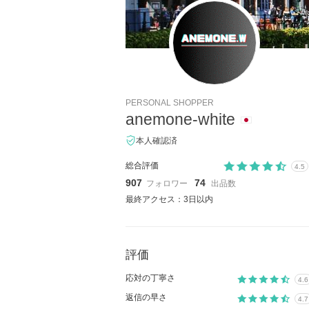
PERSONAL SHOPPER
anemone-white
本人確認済
総合評価
4.5
907
74
フォロワー
出品数
最終アクセス：3日以内
評価
応対の丁寧さ
4.6
返信の早さ
4.7