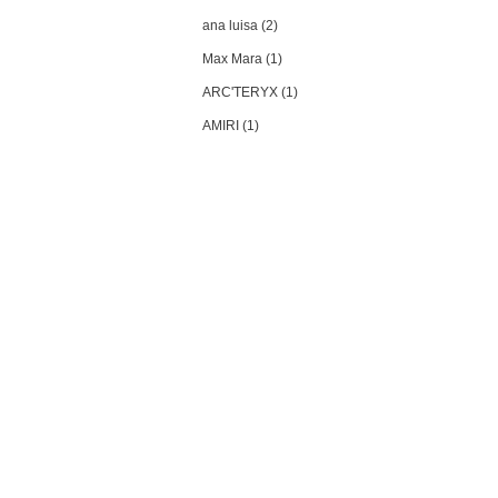
ana luisa (2)
Max Mara (1)
ARC'TERYX (1)
AMIRI (1)