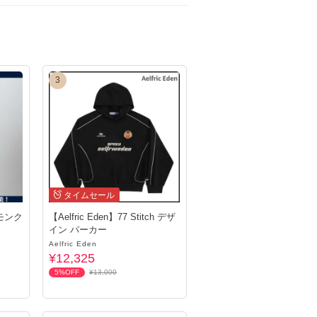
だきますのでお気軽にお問合せくださいませ！
3
よう、よろしくお願いいたします。
ので、安心してご購入ください。
送します。
まで平均１～３週間ほど頂いております。
タイムセール
ます。
モンク
【Aelfric Eden】77 Stitch デザ
イン パーカー
Aelfric Eden
ます♪
¥12,325
5%OFF
¥13,000