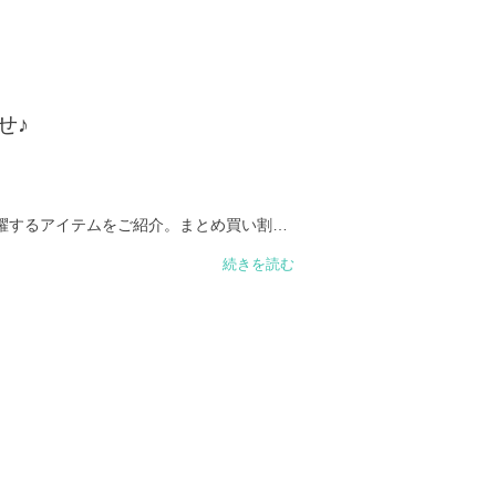
せ♪
躍するアイテムをご紹介。まとめ買い割引
したらお早めに！
続きを読む