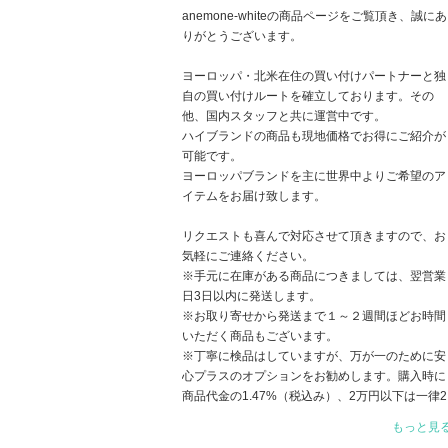
anemone-whiteの商品ページをご覧頂き、誠にあ
りがとうございます。
ヨーロッパ・北米在住の買い付けパートナーと独
自の買い付けルートを確立しております。その
他、国内スタッフと共に運営中です。
ハイブランドの商品も現地価格でお得にご紹介が
可能です。
ヨーロッパブランドを主に世界中よりご希望のア
イテムをお届け致します。
リクエストも喜んで対応させて頂きますので、お
気軽にご連絡ください。
※手元に在庫がある商品につきましては、翌営業
日3日以内に発送します。
※お取り寄せから発送まで１～２週間ほどお時間
いただく商品もございます。
※丁寧に検品はしていますが、万が一のために安
心プラスのオプションをお勧めします。購入時に
商品代金の1.47%（税込み）、2万円以下は一律2
93円（税込み）をお支払いいただくだけで補償内
もっと見
容が拡大します。