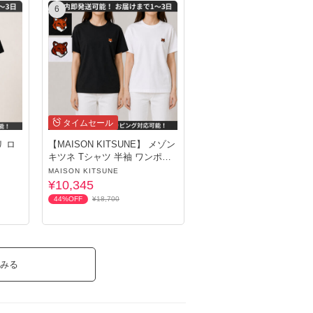
6
タイムセール
リ ロ
【MAISON KITSUNE】 メゾン
キツネ Tシャツ 半袖 ワンポイ
ント
MAISON KITSUNE
¥10,345
44%OFF
¥18,700
みる