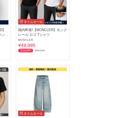
タイムセール
ND】
国内即発!【MONCLER】モンク
ペン
レール ロゴ Tシャツ
MONCLER
¥49,995
22%OFF
¥64,900
タイムセール