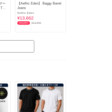
スマー
【Aelfric Eden】 Baggy Barrel
 Tシ
Jeans
Aelfric Eden
¥13,662
6%OFF
¥14,600