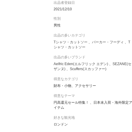
出品者登録日
2021/12/10
性別
男性
出品の多いカテゴリ
Tシャツ・カットソー
パーカー・フーディ
T
シャツ・カットソー
出品の多いブランド
Aelfric Eden(エルフリック エデン)
SEZANE(セ
ザンヌ)
Scuffers(スカッファー)
得意なカテゴリ
財布・小物、アクセサリー
得意なテーマ
円高還元セール特集！ 、日本未入荷・海外限定
イテム
好きな観光地
ロンドン