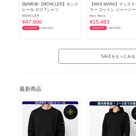
国内即発!【MONCLER】モンク
【MAX MARA】マック
レール ロゴ Tシャツ
ラー コットン ジャージー
ャツ
MONCLER
Max Mara
¥47,600
¥15,493
21%OFF
¥60,500
70%OFF
¥52,900
SALEをもっとみる
最新商品