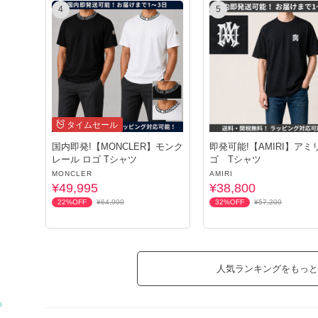
4
5
タイムセール
国内即発!【MONCLER】モンク
即発可能!【AMIRI】アミ
レール ロゴ Tシャツ
ゴ Tシャツ
MONCLER
AMIRI
¥49,995
¥38,800
22%OFF
¥64,900
32%OFF
¥57,200
人気ランキングをもっと
る