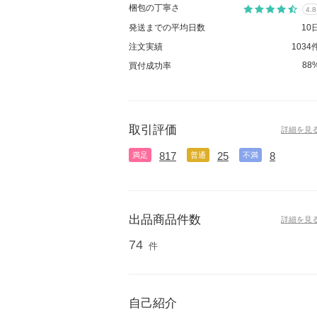
梱包の丁寧さ
4.8
発送までの平均日数
10
注文実績
1034
88
買付成功率
取引評価
詳細を見
817
25
8
満足
普通
不満
出品商品件数
詳細を見
74
件
自己紹介