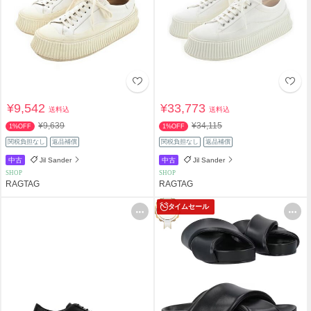
¥9,542
¥33,773
送料込
送料込
¥9,639
¥34,115
1%OFF
1%OFF
関税負担なし
返品補償
関税負担なし
返品補償
中古
Jil Sander
中古
Jil Sander
SHOP
SHOP
RAGTAG
RAGTAG
タイムセール