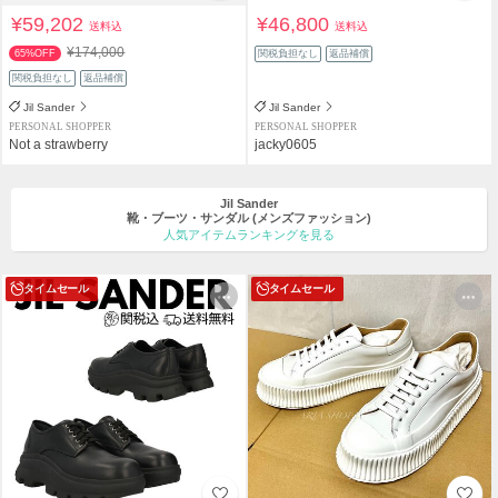
¥59,202
¥46,800
送料込
送料込
¥174,000
65%OFF
関税負担なし
返品補償
関税負担なし
返品補償
Jil Sander
Jil Sander
PERSONAL SHOPPER
PERSONAL SHOPPER
Not a strawberry
jacky0605
Jil Sander
靴・ブーツ・サンダル
(メンズファッション)
人気アイテムランキングを見る
タイムセール
タイムセール