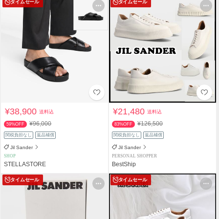
タイムセール
タイムセール
¥38,900
¥21,480
送料込
送料込
¥96,000
¥126,500
59%OFF
83%OFF
関税負担なし
返品補償
関税負担なし
返品補償
Jil Sander
Jil Sander
SHOP
PERSONAL SHOPPER
STELLASTORE
BestShip
タイムセール
タイムセール