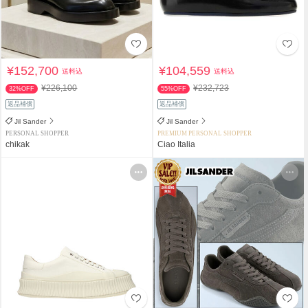
¥152,700
¥104,559
送料込
送料込
¥226,100
¥232,723
32%OFF
55%OFF
返品補償
返品補償
Jil Sander
Jil Sander
PERSONAL SHOPPER
PREMIUM PERSONAL SHOPPER
chikak
Ciao Italia