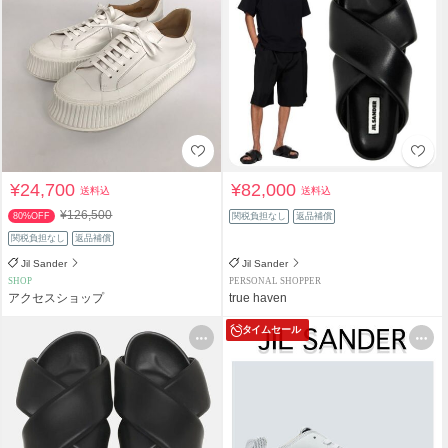
¥24,700
¥82,000
送料込
送料込
¥126,500
80%OFF
関税負担なし
返品補償
関税負担なし
返品補償
Jil Sander
Jil Sander
SHOP
PERSONAL SHOPPER
アクセスショップ
true haven
タイムセール