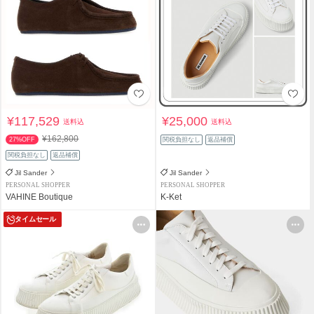
¥117,529
¥25,000
送料込
送料込
¥162,800
27%OFF
関税負担なし
返品補償
関税負担なし
返品補償
Jil Sander
Jil Sander
PERSONAL SHOPPER
PERSONAL SHOPPER
VAHINE Boutique
K-Ket
タイムセール