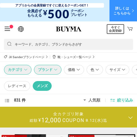
アプリからの会員登録ですぐに使えるクーポンGET！
詳しくは
500
¥
全員必ず
クーポン
こちらから
プレゼント
もらえる
今すぐ
日本語
English
简体中文
繁體中文
会員登録!
Jil Sanderブランドページ
靴・シューズ一覧ページ
カテゴリ
ブランド
価格
色
サイズ
レディース
メンズ
831 件
人気順
絞り込み
全カテゴリ対象
12,000
COUPON
¥
8.12(水)迄
総額