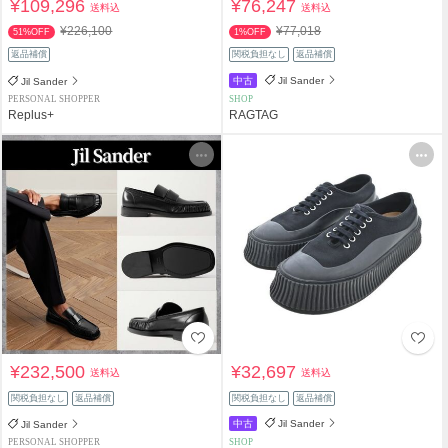
¥109,296
¥76,247
送料込
送料込
¥226,100
¥77,018
51%OFF
1%OFF
返品補償
関税負担なし
返品補償
中古
Jil Sander
Jil Sander
PERSONAL SHOPPER
SHOP
Replus+
RAGTAG
¥232,500
¥32,697
送料込
送料込
関税負担なし
返品補償
関税負担なし
返品補償
中古
Jil Sander
Jil Sander
PERSONAL SHOPPER
SHOP