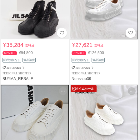
¥35,284
¥27,621
送料込
送料込
¥94,800
¥126,500
62%OFF
78%OFF
関税負担なし
返品補償
関税負担なし
返品補償
Jil Sander
Jil Sander
PERSONAL SHOPPER
PERSONAL SHOPPER
BUYMA_RESALE
Nunssop39.
タイムセール