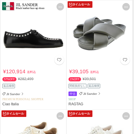
タイムセール
¥120,914
¥39,105
送料込
送料込
¥282,499
¥39,501
57%OFF
1%OFF
返品補償
関税負担なし
返品補償
中古
Jil Sander
Jil Sander
PREMIUM PERSONAL SHOPPER
SHOP
Ciao Italia
RAGTAG
タイムセール
タイムセール