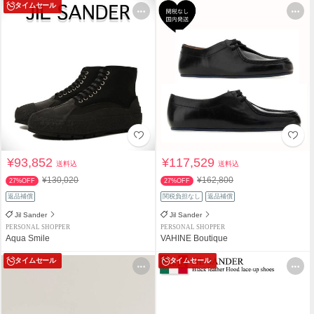
タイムセール
¥93,852
¥117,529
送料込
送料込
¥130,020
¥162,800
27%OFF
27%OFF
返品補償
関税負担なし
返品補償
Jil Sander
Jil Sander
PERSONAL SHOPPER
PERSONAL SHOPPER
Aqua Smile
VAHINE Boutique
タイムセール
タイムセール