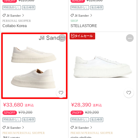
¥115,500
¥126,500
78%OFF
80%OFF
関税負担なし
返品補償
関税負担なし
返品補償
Jil Sander
Jil Sander
PERSONAL SHOPPER
SHOP
Collabo Korea
STELLASTORE
タイムセール
¥33,680
¥28,390
送料込
送料込
¥70,200
¥29,200
52%OFF
2%OFF
関税負担なし
返品補償
関税負担なし
返品補償
Jil Sander
Jil Sander
PREMIUM PERSONAL SHOPPER
PREMIUM PERSONAL SHOPPER
JM Luxury
cielo stellato