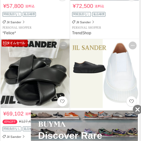
¥57,800
¥72,500
送料込
送料込
関税負担なし
返品補償
関税負担なし
返品補償
Jil Sander
Jil Sander
PERSONAL SHOPPER
PERSONAL SHOPPER
*Felice*
TrendShop
タイムセール
¥69,102
¥62,000
送料込
送料込
¥127,400
45%OFF
関税負担なし
返品補償
関税負担なし
返品補償
Jil Sander
Jil Sander