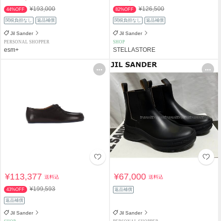
¥193,000
¥126,500
44%OFF
82%OFF
関税負担なし
返品補償
関税負担なし
返品補償
Jil Sander
Jil Sander
PERSONAL SHOPPER
SHOP
esm+
STELLASTORE
¥113,377
¥67,000
送料込
送料込
¥199,593
43%OFF
返品補償
返品補償
Jil Sander
Jil Sander