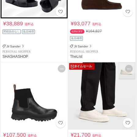
¥38,889
¥93,077
送料込
送料込
¥164,827
関税負担なし
返品補償
43%OFF
返品補償
Jil Sander
Jil Sander
PERSONAL SHOPPER
PERSONAL SHOPPER
SHASHASHOP
TheList
タイムセール
¥107,500
¥21,700
送料込
送料込