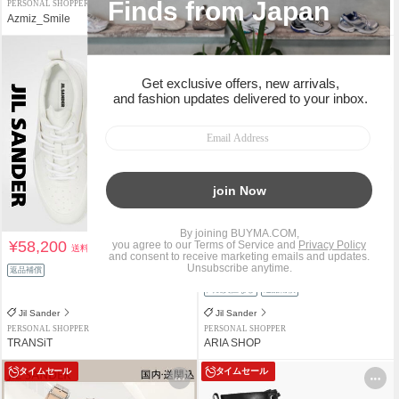
PERSONAL SHOPPER
PERSONAL SHOPPER
Azmiz_Smile
Michelle_yuyu
タイムセール
¥58,200
¥78,111
送料込
送料込
¥129,800
返品補償
39%OFF
関税負担なし
返品補償
Jil Sander
Jil Sander
PERSONAL SHOPPER
PERSONAL SHOPPER
TRANSiT
ARIA SHOP
タイムセール
タイムセール