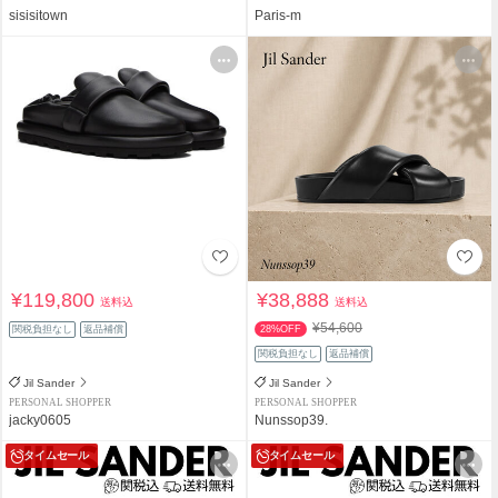
sisisitown
Paris-m
¥119,800
¥38,888
送料込
送料込
¥54,600
関税負担なし
返品補償
28%OFF
関税負担なし
返品補償
Jil Sander
Jil Sander
PERSONAL SHOPPER
PERSONAL SHOPPER
jacky0605
Nunssop39.
タイムセール
タイムセール