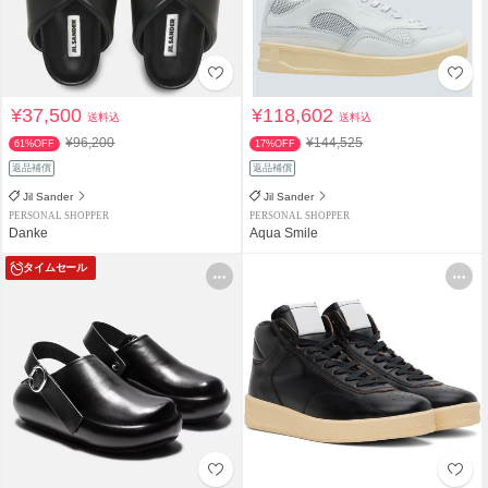
¥37,500
¥118,602
送料込
送料込
¥96,200
¥144,525
61%OFF
17%OFF
返品補償
返品補償
Jil Sander
Jil Sander
PERSONAL SHOPPER
PERSONAL SHOPPER
Danke
Aqua Smile
タイムセール