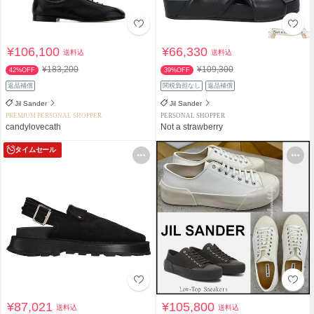
¥106,100
¥66,330
送料込
送料込
¥183,200
¥109,300
42%OFF
39%OFF
返品補償
関税負担なし
返品補償
Jil Sander
Jil Sander
PREMIUM PERSONAL SHOPPER
PERSONAL SHOPPER
candylovecath
Not a strawberry
タイムセール
¥87,021
¥105,800
送料込
送料込