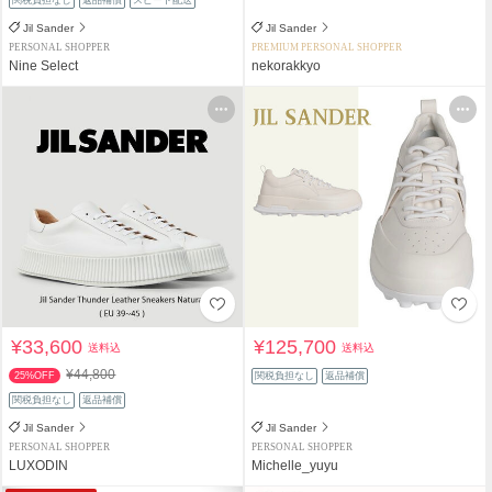
Jil Sander
Jil Sander
PERSONAL SHOPPER
PREMIUM PERSONAL SHOPPER
Nine Select
nekorakkyo
¥33,600
¥125,700
送料込
送料込
¥44,800
25%OFF
関税負担なし
返品補償
関税負担なし
返品補償
Jil Sander
Jil Sander
PERSONAL SHOPPER
PERSONAL SHOPPER
LUXODIN
Michelle_yuyu