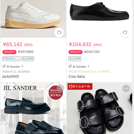
¥65,142
¥104,632
送料込
送料込
¥107,800
¥232,723
39%OFF
55%OFF
関税負担なし
返品補償
返品補償
Jil Sander
Jil Sander
PERSONAL SHOPPER
PREMIUM PERSONAL SHOPPER
jacky0605
Ciao Italia
タイムセール