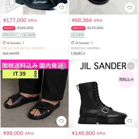
¥177,000
¥88,364
送料込
送料込
¥185,000
¥175,000
4%OFF
49%OFF
関税負担なし
返品補償
返品補償
Jil Sander
Jil Sander
PREMIUM PERSONAL SHOPPER
PERSONAL SHOPPER
sea-world
Lilly&Co
¥99,000
¥149,800
送料込
送料込