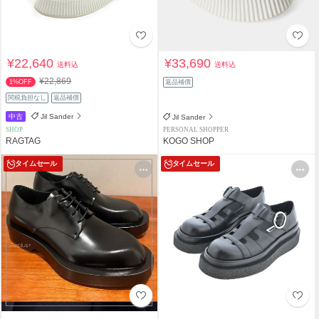
¥22,640
¥33,690
送料込
送料込
¥22,869
1%OFF
返品補償
関税負担なし
返品補償
中古
Jil Sander
Jil Sander
SHOP
PERSONAL SHOPPER
RAGTAG
KOGO SHOP
タイムセール
タイムセール