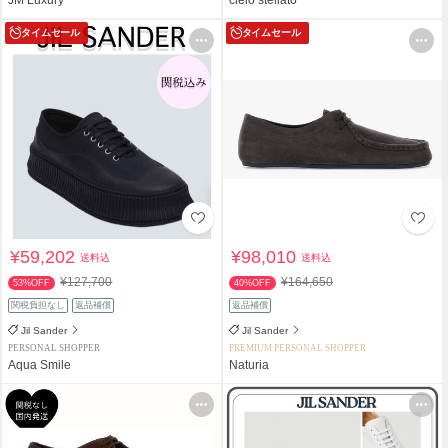
タイムセール
タイムセール
¥59,202
¥98,010
送料込
送料込
¥127,700
¥164,650
53%OFF
40%OFF
関税負担なし
返品補償
返品補償
Jil Sander
Jil Sander
PERSONAL SHOPPER
PREMIUM PERSONAL SHOPPER
Aqua Smile
Naturia