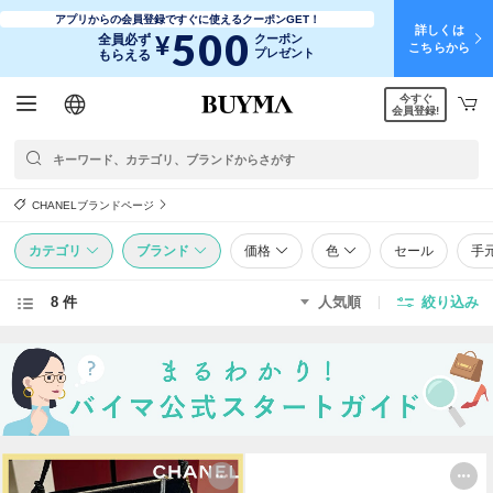
アプリからの会員登録ですぐに使えるクーポンGET！
詳しくは
500
¥
全員必ず
クーポン
こちらから
プレゼント
もらえる
今すぐ
日本語
English
简体中文
繁體中文
会員登録!
CHANELブランドページ
カテゴリ
ブランド
価格
色
セール
手
8 件
人気順
絞り込み