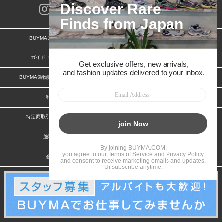
BUYMAスタートガイド
安心への取り組み
ガイド・お問い合わせ
かんたん購入ガイド
BUYMA偽物販売防止の取り組み
BUYMA CARD
利用規約
プライバシー
特定商取引法に関する表記
お客様情報の外部送信について
脆弱性報告
お知らせ(PCサイト)
会社案内
スタッフ募集