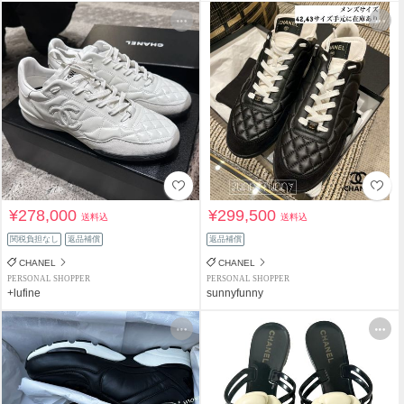
¥278,000
¥299,500
送料込
送料込
関税負担なし
返品補償
返品補償
CHANEL
CHANEL
PERSONAL SHOPPER
PERSONAL SHOPPER
+lufine
sunnyfunny