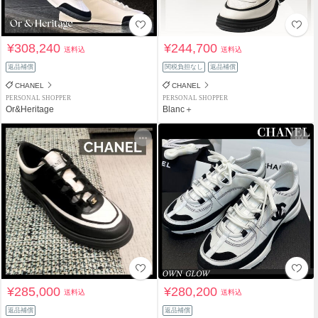
¥308,240
¥244,700
送料込
送料込
返品補償
関税負担なし
返品補償
CHANEL
CHANEL
PERSONAL SHOPPER
PERSONAL SHOPPER
Or&Heritage
Blanc＋
¥285,000
¥280,200
送料込
送料込
返品補償
返品補償