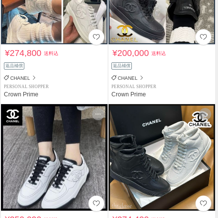
¥274,800
¥200,000
送料込
送料込
返品補償
返品補償
CHANEL
CHANEL
PERSONAL SHOPPER
PERSONAL SHOPPER
Crown Prime
Crown Prime