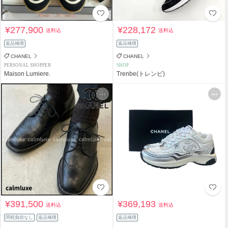
¥277,900
¥228,172
送料込
送料込
返品補償
返品補償
CHANEL
CHANEL
PERSONAL SHOPPER
SHOP
Maison Lumiere.
Trenbe(トレンビ)
¥391,500
¥369,193
送料込
送料込
関税負担なし
返品補償
返品補償