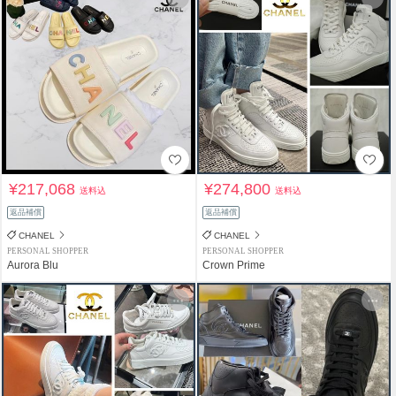
¥217,068
¥274,800
送料込
送料込
返品補償
返品補償
CHANEL
CHANEL
PERSONAL SHOPPER
PERSONAL SHOPPER
Aurora Blu
Crown Prime