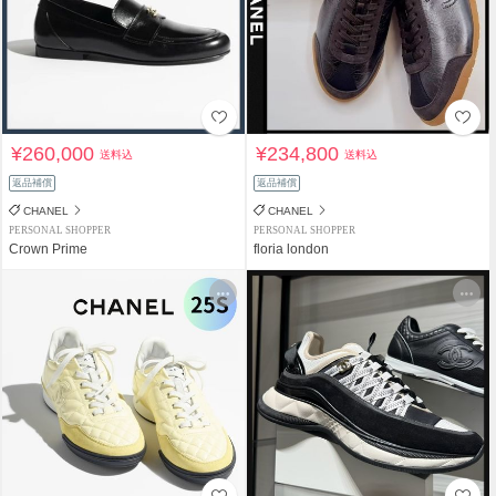
¥260,000
¥234,800
送料込
送料込
返品補償
返品補償
CHANEL
CHANEL
PERSONAL SHOPPER
PERSONAL SHOPPER
Crown Prime
floria london