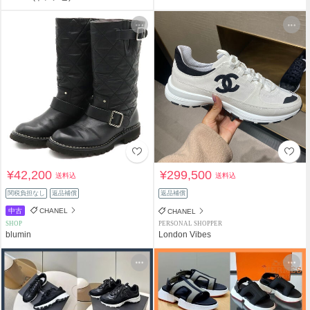
¥42,200
¥299,500
送料込
送料込
関税負担なし
返品補償
返品補償
中古
CHANEL
CHANEL
SHOP
PERSONAL SHOPPER
blumin
London Vibes