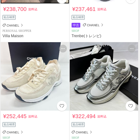
¥238,700
¥237,461
送料込
送料込
返品補償
返品補償
中古
CHANEL
CHANEL
PERSONAL SHOPPER
SHOP
Villa Maison
Trenbe(トレンビ)
¥252,445
¥322,494
送料込
送料込
返品補償
返品補償
CHANEL
CHANEL
SHOP
SHOP