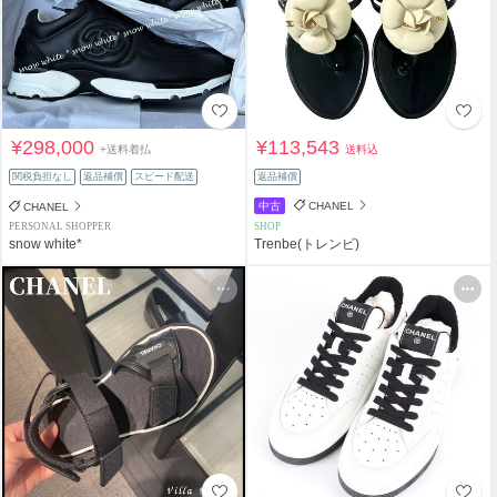
¥298,000
¥113,543
+送料着払
送料込
関税負担なし
返品補償
スピード配送
返品補償
中古
CHANEL
CHANEL
PERSONAL SHOPPER
SHOP
snow white*
Trenbe(トレンビ)