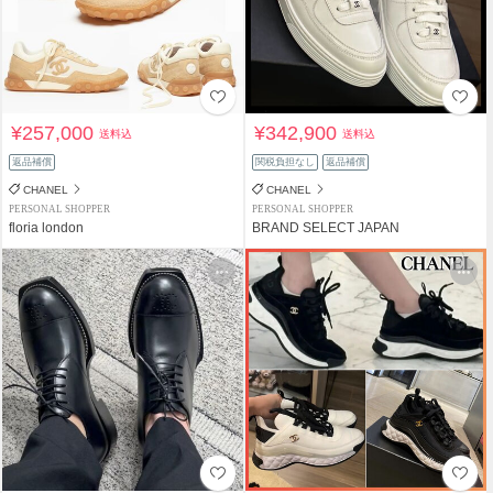
¥257,000
¥342,900
送料込
送料込
返品補償
関税負担なし
返品補償
CHANEL
CHANEL
PERSONAL SHOPPER
PERSONAL SHOPPER
floria london
BRAND SELECT JAPAN