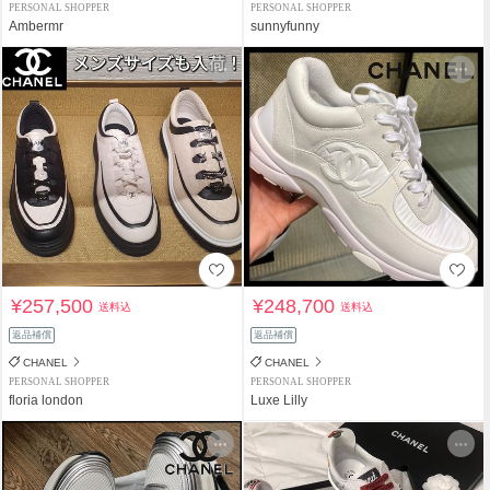
PERSONAL SHOPPER
PERSONAL SHOPPER
Ambermr
sunnyfunny
¥257,500
¥248,700
送料込
送料込
返品補償
返品補償
CHANEL
CHANEL
PERSONAL SHOPPER
PERSONAL SHOPPER
floria london
Luxe Lilly