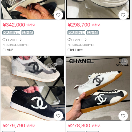
¥342,000
¥298,700
送料込
送料込
関税負担なし
返品補償
関税負担なし
返品補償
CHANEL
CHANEL
PERSONAL SHOPPER
PERSONAL SHOPPER
ELAN*
Ciel Luxe
¥279,790
¥278,800
送料込
送料込