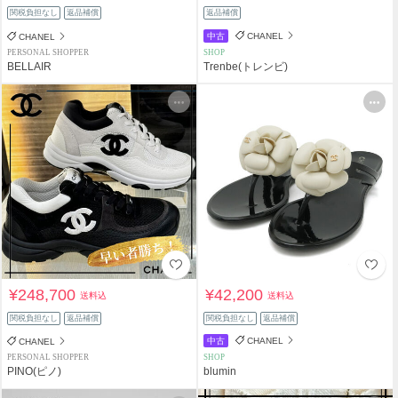
関税負担なし
返品補償
返品補償
中古
CHANEL
CHANEL
PERSONAL SHOPPER
SHOP
BELLAIR
Trenbe(トレンビ)
¥248,700
¥42,200
送料込
送料込
関税負担なし
返品補償
関税負担なし
返品補償
中古
CHANEL
CHANEL
PERSONAL SHOPPER
SHOP
PINO(ピノ)
blumin