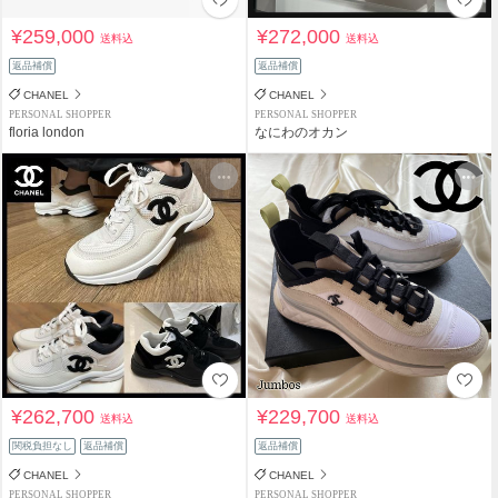
¥259,000
¥272,000
送料込
送料込
返品補償
返品補償
CHANEL
CHANEL
PERSONAL SHOPPER
PERSONAL SHOPPER
floria london
なにわのオカン
¥262,700
¥229,700
送料込
送料込
関税負担なし
返品補償
返品補償
CHANEL
CHANEL
PERSONAL SHOPPER
PERSONAL SHOPPER