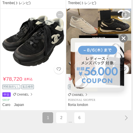
Trenbe(トレンビ)
Trenbe(トレンビ)
¥78,720
¥279,800
送料込
送料込
関税負担なし
返品補償
返品補償
中古
CHANEL
CHANEL
SHOP
PERSONAL SHOPPER
Caro Japan
floria london
1
2
6
...