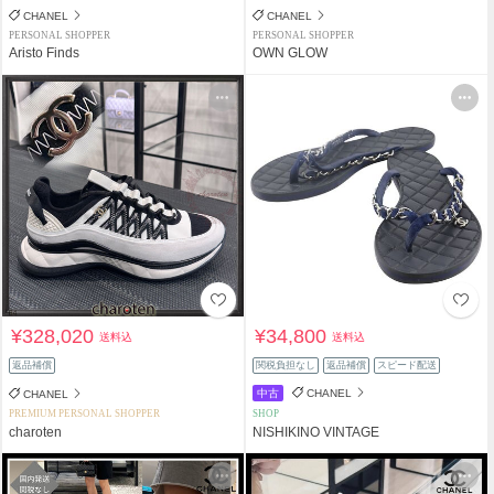
CHANEL
CHANEL
PERSONAL SHOPPER
PERSONAL SHOPPER
Aristo Finds
OWN GLOW
¥328,020
¥34,800
送料込
送料込
返品補償
関税負担なし
返品補償
スピード配送
中古
CHANEL
CHANEL
PREMIUM PERSONAL SHOPPER
SHOP
charoten
NISHIKINO VINTAGE