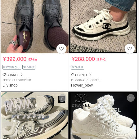
¥392,000
¥288,000
送料込
送料込
関税負担なし
返品補償
返品補償
CHANEL
CHANEL
PERSONAL SHOPPER
PERSONAL SHOPPER
Lily shop
Flower_blow