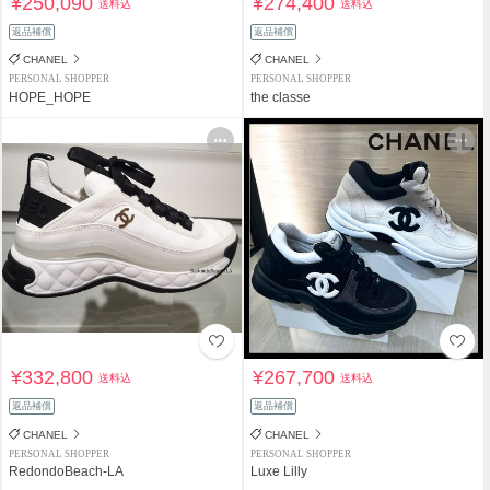
¥250,090
¥274,400
送料込
送料込
返品補償
返品補償
CHANEL
CHANEL
PERSONAL SHOPPER
PERSONAL SHOPPER
HOPE_HOPE
the classe
¥332,800
¥267,700
送料込
送料込
返品補償
返品補償
CHANEL
CHANEL
PERSONAL SHOPPER
PERSONAL SHOPPER
RedondoBeach-LA
Luxe Lilly