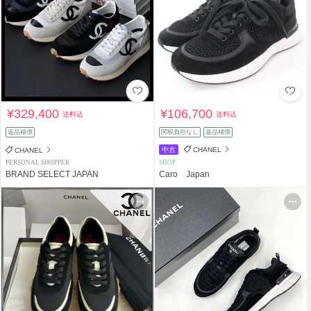
¥329,400
¥106,700
送料込
送料込
返品補償
関税負担なし
返品補償
中古
CHANEL
CHANEL
PERSONAL SHOPPER
SHOP
BRAND SELECT JAPAN
Caro Japan