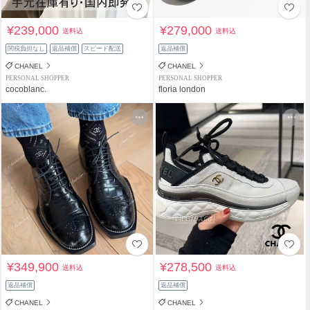
¥239,000
¥279,000
送料込
送料込
関税負担なし
返品補償
スピード配送
返品補償
CHANEL
CHANEL
PERSONAL SHOPPER
PERSONAL SHOPPER
cocoblanc.
floria london
¥349,900
¥278,500
送料込
送料込
返品補償
返品補償
CHANEL
CHANEL