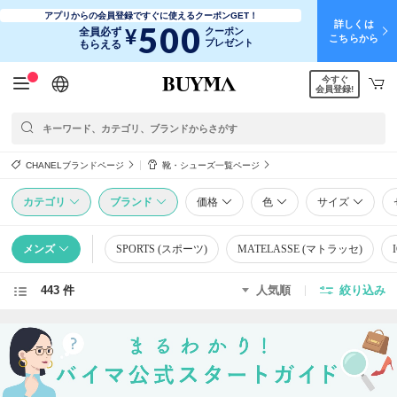
アプリからの会員登録ですぐに使えるクーポンGET！
詳しくは
500
¥
全員必ず
クーポン
こちらから
プレゼント
もらえる
今すぐ
日本語
English
简体中文
繁體中文
会員登録!
CHANELブランドページ
靴・シューズ一覧ページ
カテゴリ
ブランド
価格
色
サイズ
メンズ
SPORTS (スポーツ)
MATELASSE (マトラッセ)
443 件
人気順
絞り込み