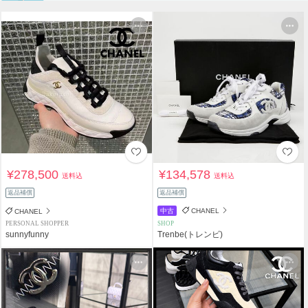
¥278,500
¥134,578
送料込
送料込
返品補償
返品補償
中古
CHANEL
CHANEL
PERSONAL SHOPPER
SHOP
sunnyfunny
Trenbe(トレンビ)