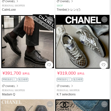
CHANEL
CHANEL
PERSONAL SHOPPER
SHOP
CalmLuxe
Trenbe(トレンビ)
¥391,700
¥319,000
送料込
送料込
関税負担なし
返品補償
関税負担なし
返品補償
CHANEL
CHANEL
PERSONAL SHOPPER
PERSONAL SHOPPER
Madam Q
K.T selections