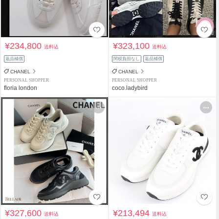
¥234,800
¥323,100
送料込
送料込
返品補償
関税負担なし
返品補償
CHANEL
CHANEL
PERSONAL SHOPPER
PERSONAL SHOPPER
floria london
coco.ladybird
¥327,600
¥213,494
送料込
送料込