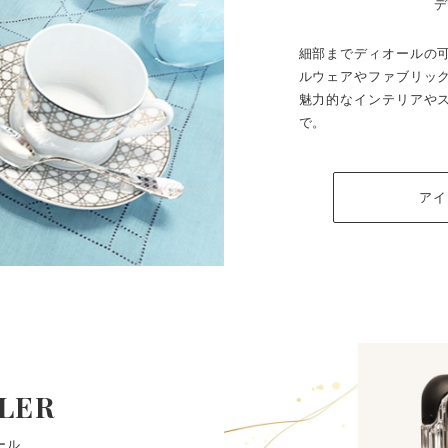
細部までディオールの
ルウェアやファブリッ
魅力的なインテリアや
で。
ア
LER
ール