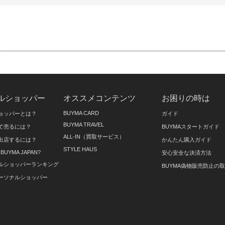
ルショッパー
オススメコンテンツ
お困りの時は
BUYMA CARD
ョッパーとは？
ガイド
BUYMA TRAVEL
て売るには？
BUYMAスタートガイド
ALL-IN（買取サービス）
出店するには？
かんたん購入ガイド
STYLE HAUS
on BUYMA JAPAN?
安心安全な決済方法
ルショッパーランキング
BUYMA偽物販売防止の
ーソナルショッパー