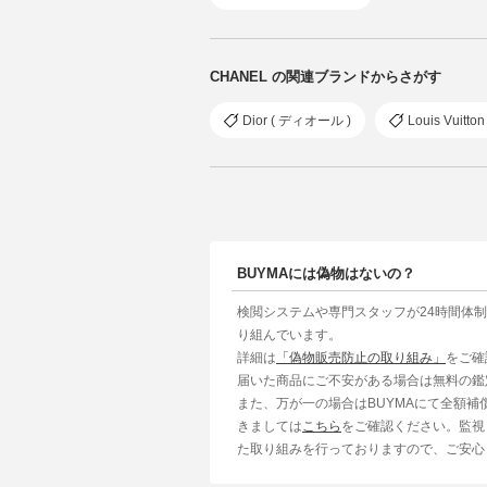
CHANEL の関連ブランドからさがす
Dior ( ディオール )
Louis Vuit
BUYMAには偽物はないの？
検閲システムや専門スタッフが24時間体
り組んでいます。
詳細は
「偽物販売防止の取り組み」
をご確
届いた商品にご不安がある場合は無料の鑑
また、万が一の場合はBUYMAにて全額
きましては
こちら
をご確認ください。監視
た取り組みを行っておりますので、ご安心