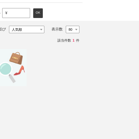
～
OK
¥
並び
表示数
該当件数
1
件