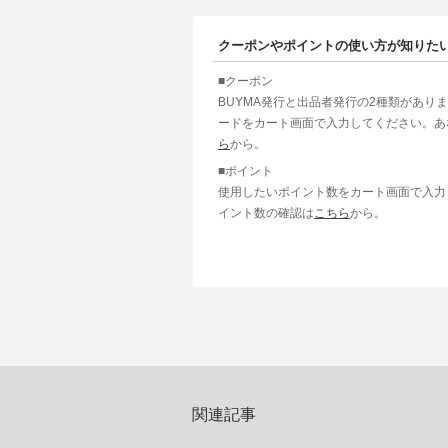
クーポンやポイントの使い方が知りた
■クーポン
BUYMA発行と出品者発行の2種類があり
ードをカート画面で入力してください。あ
ら
から。
■ポイント
使用したいポイント数をカート画面で入力
イント数の確認は
こちら
から。
関連記事