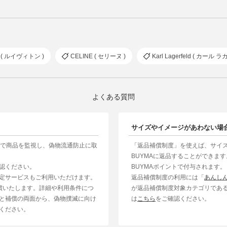
ton ( ルイヴィトン )
CELINE ( セリーヌ )
Karl Lagerfeld ( カール
よくある質問
サイズやイメージがあわない場
制で商品を監視し、偽物流通防止に取
「返品補償制度」を使えば、サイ
BUYMAに返品することができま
認ください。
BUYMAポイントで付与されます。
定サービスもご利用いただけます。
返品補償制度の利用には「
あんし
補償いたします。詳細や利用条件につ
が返品補償制度対象カテゴリであ
と補償の両面から、偽物撲滅に向け
は
こちら
をご確認ください。
ください。