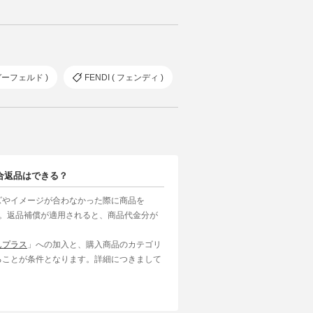
 ラガーフェルド )
FENDI ( フェンディ )
合返品はできる？
ズやイメージが合わなかった際に商品を
す。返品補償が適用されると、商品代金分が
んプラス
」への加入と、購入商品のカテゴリ
ることが条件となります。詳細につきまして