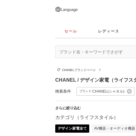
English
日本語
简体中文
繁體中文
Language
セール
レディース
CHANELブランドページ
CHANEL / デザイン家電（ライフ
検索条件
CHANEL(シャネル)
ブランド
さらに絞り込む
カテゴリ（ライフスタイル）
デザイン家電全て
AV機器・オーディオ機器