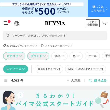
アプリからの会員登録ですぐに使えるクーポンGET！
詳しくは
500
¥
全員必ず
クーポン
こちらから
プレゼント
もらえる
今すぐ
日本語
English
简体中文
繁體中文
会員登録!
CHANELブランドページ
アイウェア一覧ページ
カテゴリ
ブランド
価格
色
セール
手
レディース
ICON (アイコン)
MATELASSE (マトラッセ)
4,572 件
人気順
絞り込み