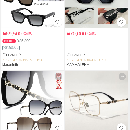
¥69,500
¥70,000
送料込
送料込
¥85,800
19%OFF
関税負担なし
CHANEL
CHANEL
PREMIUM PERSONAL SHOPPER
PREMIUM PERSONAL SHOPPER
kiaraninth
MAMMALENA