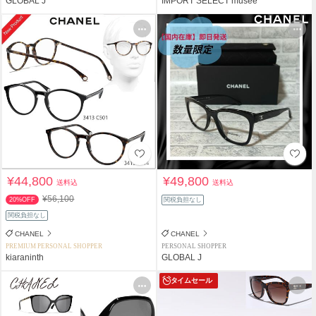
GLOBAL J
IMPORT SELECT musee
¥44,800
¥49,800
送料込
送料込
¥56,100
20%OFF
関税負担なし
関税負担なし
CHANEL
CHANEL
PREMIUM PERSONAL SHOPPER
PERSONAL SHOPPER
kiaraninth
GLOBAL J
タイムセール