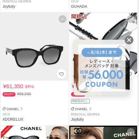
PERSONAL SHOPPER
SHOP
Joyfully
GUHADA
¥61,350
¥85,800
送料込
送料込
¥66,930
¥105,600
8%OFF
18%OFF
関税負担なし
CHANEL
CHANEL
SHOP
PERSONAL SHOPPER
ADORELUX
Joyfully