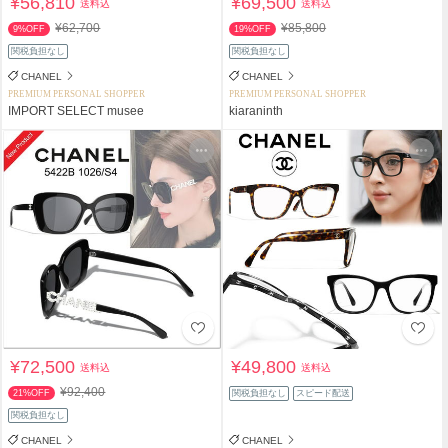
¥56,810
¥69,500
送料込
送料込
¥62,700
¥85,800
9%OFF
19%OFF
関税負担なし
関税負担なし
CHANEL
CHANEL
PREMIUM PERSONAL SHOPPER
PREMIUM PERSONAL SHOPPER
IMPORT SELECT musee
kiaraninth
¥72,500
¥49,800
送料込
送料込
¥92,400
21%OFF
関税負担なし
スピード配送
関税負担なし
CHANEL
CHANEL