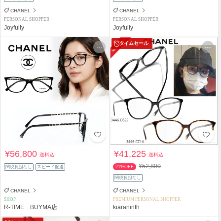
CHANEL
CHANEL
PERSONAL SHOPPER
PERSONAL SHOPPER
Joyfully
Joyfully
タイムセール
¥56,800
¥41,225
送料込
送料込
¥52,800
関税負担なし
スピード配送
21%OFF
関税負担なし
CHANEL
CHANEL
SHOP
PREMIUM PERSONAL SHOPPER
R-TIME BUYMA店
kiaraninth