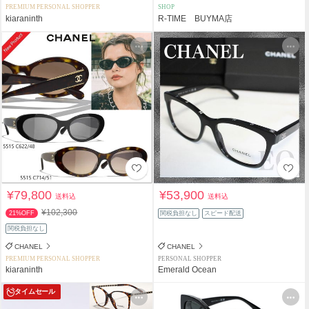
PREMIUM PERSONAL SHOPPER
SHOP
kiaraninth
R-TIME BUYMA店
¥79,800
¥53,900
送料込
送料込
¥102,300
21%OFF
関税負担なし
スピード配送
関税負担なし
CHANEL
CHANEL
PREMIUM PERSONAL SHOPPER
PERSONAL SHOPPER
kiaraninth
Emerald Ocean
タイムセール