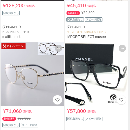
¥128,200
¥45,410
送料込
送料込
¥52,800
関税負担なし
14%OFF
関税負担なし
スピード配送
CHANEL
CHANEL
PERSONAL SHOPPER
PREMIUM PERSONAL SHOPPER
mallika ru-ka
IMPORT SELECT musee
タイムセール
¥71,060
¥57,800
送料込
送料込
¥88,000
19%OFF
関税負担なし
スピード配送
関税負担なし
スピード配送