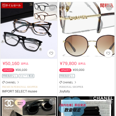
タイムセール
¥50,160
¥79,800
送料込
送料込
¥56,100
¥99,000
10%OFF
19%OFF
関税負担なし
スピード配送
関税負担なし
CHANEL
CHANEL
PREMIUM PERSONAL SHOPPER
PERSONAL SHOPPER
IMPORT SELECT musee
Joyfully