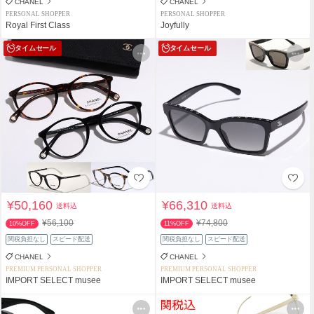
CHANEL
CHANEL
PERSONAL SHOPPER
PERSONAL SHOPPER
Royal First Class
Joyfully
タイムセール
タイムセール
¥50,160
¥66,310
送料込
送料込
¥56,100
¥74,800
10%OFF
11%OFF
関税負担なし
スピード配送
関税負担なし
スピード配送
CHANEL
CHANEL
PREMIUM PERSONAL SHOPPER
PREMIUM PERSONAL SHOPPER
IMPORT SELECT musee
IMPORT SELECT musee