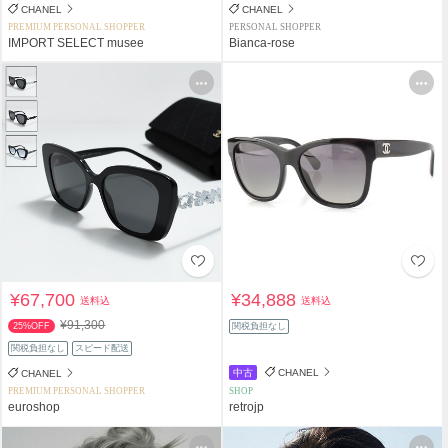
CHANEL
CHANEL
PREMIUM PERSONAL SHOPPER
PERSONAL SHOPPER
IMPORT SELECT musee
Bianca-rose
¥67,700
¥34,888
送料込
送料込
¥91,300
25%OFF
関税負担なし
関税負担なし
スピード配送
中古
CHANEL
CHANEL
PREMIUM PERSONAL SHOPPER
SHOP
euroshop
retrojp