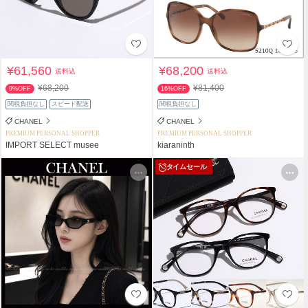
¥61,560
¥68,200
送料込
送料込
¥68,200
¥81,400
9%OFF
16%OFF
関税負担なし
スピード配送
関税負担なし
CHANEL
CHANEL
PREMIUM PERSONAL SHOPPER
PREMIUM PERSONAL SHOPPER
IMPORT SELECT musee
kiaraninth
タイムセール