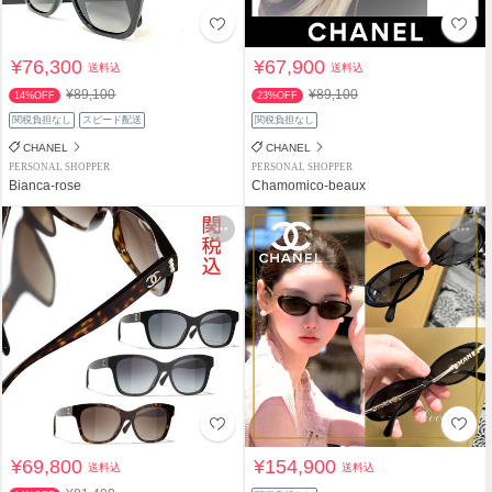
¥76,300
¥67,900
送料込
送料込
¥89,100
¥89,100
14%OFF
23%OFF
関税負担なし
スピード配送
関税負担なし
CHANEL
CHANEL
PERSONAL SHOPPER
PERSONAL SHOPPER
Bianca-rose
Chamomico-beaux
¥69,800
¥154,900
送料込
送料込