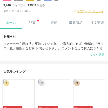
3,946
19959
フォロワー
出品数
最終アクセス：3日以内
限定クーポンはこちら
ホーム
記事
評価
最新商品
注文実績
お知らせ
※メーカー在庫は常に変動している為、ご購入前に必ずご希望の「サイ
ズ／色／納期」などを お聞かせ下さい。 コメントなしで購入につきま
しては、キャンセル可能性もございますので予めご了承ください。
もっと見る
【送料無料・安全な梱包・安心な配送】
「発送前」実物と付属品の画像を 提供して差し上げます。
人気ランキング
※当店は出荷前に真贋鑑定・詳細な検収検品を行い、ブランド品の本物
および正規品であることを保証した上で証明写真を提供します。他に必
1
2
3
要な商品画像があれば追加撮影を依頼することができます。お客様ご自
身で実物写真を慎重にご確認・検討いただければと思います。
【返品について】
BUYMAでは注文時に「あんしんプラス」に申し込んでいれば、返品を