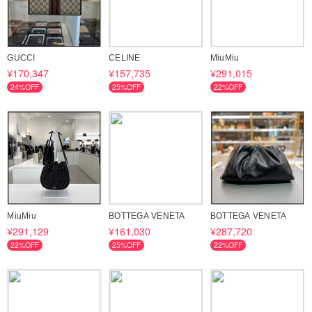
GUCCI
CELINE
MiuMiu
¥170,347
¥157,735
¥291,015
24%OFF
25%OFF
22%OFF
MiuMiu
BOTTEGA VENETA
BOTTEGA VENETA
¥291,129
¥161,030
¥287,720
22%OFF
25%OFF
22%OFF