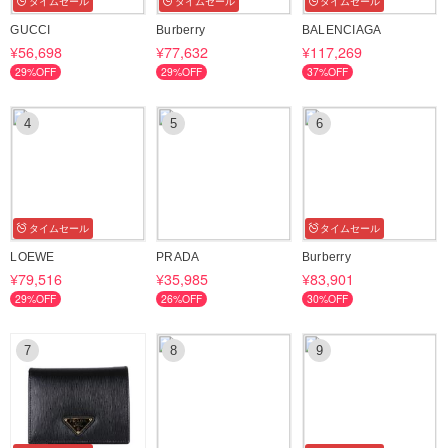
タイムセール
タイムセール
タイムセール
申請することができます。
GUCCI
Burberry
BALENCIAGA
※あんしんプラスのオプションをつけてご購入いただくことをお勧めし
¥56,698
¥77,632
¥117,269
ています。 補償を申請すると、該当箇所や今後の対応についてのやり取
29%OFF
29%OFF
37%OFF
りを、出品者と直接ではなく、BUYMA事務局と行うことになります。
ぜひご利用ください。
4
5
6
●参考価格は海外の小売価格で、国内定価と違いがあります。 換算は新
着・新作の基準を参考しております。
タイムセール
タイムセール
LOEWE
PRADA
Burberry
¥79,516
¥35,985
¥83,901
29%OFF
26%OFF
30%OFF
7
8
9