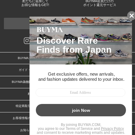
友だちに追加して
BUYMA会員だけの
お得な情報をGET!
ポイント還元サービス
ページトップへ
BUYMAスタートガイド
安心への取り組み
ガイド・お問い合わせ
かんたん購入ガイド
BUYMA偽物販売防止の取り組み
BUYMA CARD
利用規約
プライバシー
特定商取引法に関する表記
特定商取引法に関する表記(出品者)
お客様情報の外部送信について
脆弱性報告
お知らせ(PCサイト)
会社案内