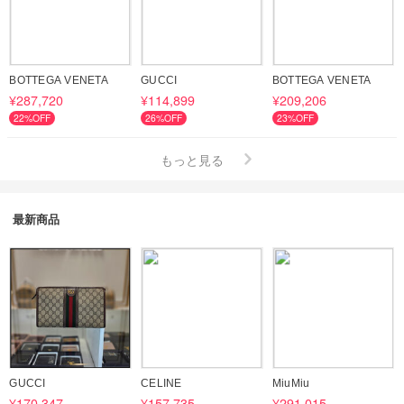
BOTTEGA VENETA
GUCCI
BOTTEGA VENETA
¥287,720
¥114,899
¥209,206
22%OFF
26%OFF
23%OFF
もっと見る
最新商品
GUCCI
CELINE
MiuMiu
¥170,347
¥157,735
¥291,015