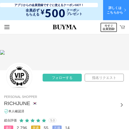
アプリからの会員登録ですぐに使えるクーポンGET！
詳しくは
500
¥
全員必ず
クーポン
こちらから
プレゼント
もらえる
今すぐ
会員登録!
フォローする
指名リクエスト
PERSONAL SHOPPER
RICHJUNE
本人確認済
総合評価
5.0
2,796
55
14
満足
普通
不満