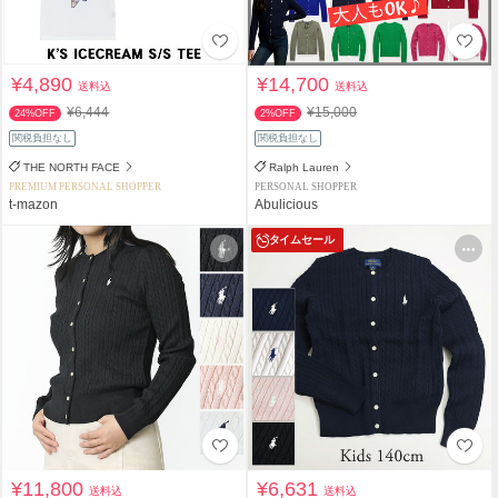
¥4,890
¥14,700
送料込
送料込
¥6,444
¥15,000
24%OFF
2%OFF
関税負担なし
関税負担なし
THE NORTH FACE
Ralph Lauren
PREMIUM PERSONAL SHOPPER
PERSONAL SHOPPER
t-mazon
Abulicious
タイムセール
¥11,800
¥6,631
送料込
送料込