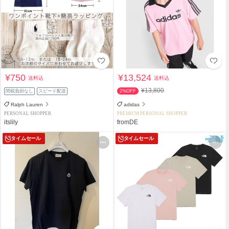
¥750
¥13,524
送料込
送料込
¥13,800
関税負担なし
スピード配送
2%OFF
Ralph Lauren
adidas
PERSONAL SHOPPER
PREMIUM PERSONAL SHOPPER
itslily
fromDE
タイムセール
タイムセール