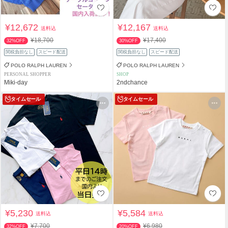
¥12,672
¥12,167
送料込
送料込
¥18,700
¥17,400
32%OFF
30%OFF
関税負担なし
スピード配送
関税負担なし
スピード配送
POLO RALPH LAUREN
POLO RALPH LAUREN
PERSONAL SHOPPER
SHOP
Miki-day
2ndchance
タイムセール
タイムセール
¥5,230
¥5,584
送料込
送料込
¥7,700
¥6,980
32%OFF
20%OFF