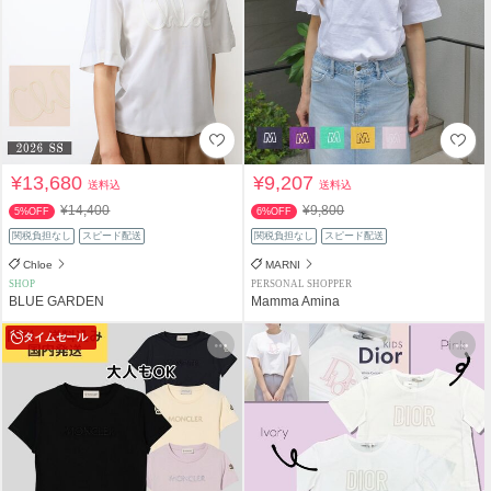
¥13,680
¥9,207
送料込
送料込
¥14,400
¥9,800
5%OFF
6%OFF
関税負担なし
スピード配送
関税負担なし
スピード配送
Chloe
MARNI
SHOP
PERSONAL SHOPPER
BLUE GARDEN
Mamma Amina
タイムセール