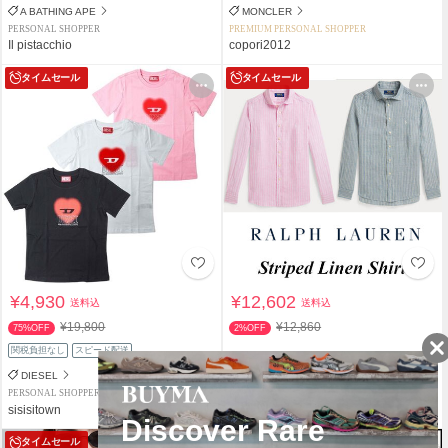
A BATHING APE
MONCLER
PERSONAL SHOPPER
PREMIUM PERSONAL SHOPPER
Il pistacchio
copori2012
タイムセール
タイムセール
¥4,930
¥12,602
送料込
送料込
¥19,800
¥12,860
75%OFF
2%OFF
関税負担なし
スピード配送
DIESEL
POLO RALPH LAUREN
PERSONAL SHOPPER
PERSONAL SHOPPER
sisisitown
reni02
タイムセール
タイムセール