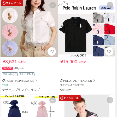
タイムセール
¥8,531
¥15,900
送料込
送料込
¥8,980
5%OFF
関税負担なし
スピード配送
POLO RALPH LAUREN
POLO RALPH LAUREN
SHOP
PERSONAL SHOPPER
テザーレブランドショップ
Annany
タイムセール