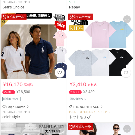
PERSONAL SHOPPER
SHOP
Seri’s Choice
Repay
タイムセール
タイムセール
¥16,170
¥3,410
送料込
送料込
¥16,500
¥3,480
2%OFF
2%OFF
関税負担なし
関税負担なし
Ralph Lauren
THE NORTH FACE
PERSONAL SHOPPER
PREMIUM PERSONAL SHOPPER
celeb style
ドットちょび
タイムセール