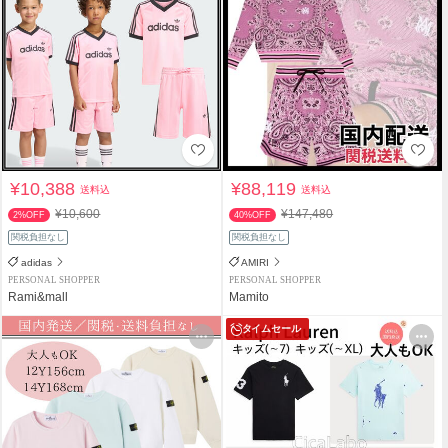
¥10,388
¥88,119
送料込
送料込
¥10,600
¥147,480
2%OFF
40%OFF
関税負担なし
関税負担なし
adidas
AMIRI
PERSONAL SHOPPER
PERSONAL SHOPPER
Rami&mall
Mamito
タイムセール