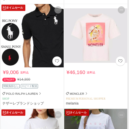
タイムセール
¥9,006
¥46,160
送料込
送料込
¥14,300
37%OFF
関税負担なし
スピード配送
POLO RALPH LAUREN
MONCLER
SHOP
PREMIUM PERSONAL SHOPPER
テザーレブランドショップ
melania
タイムセール
タイムセール