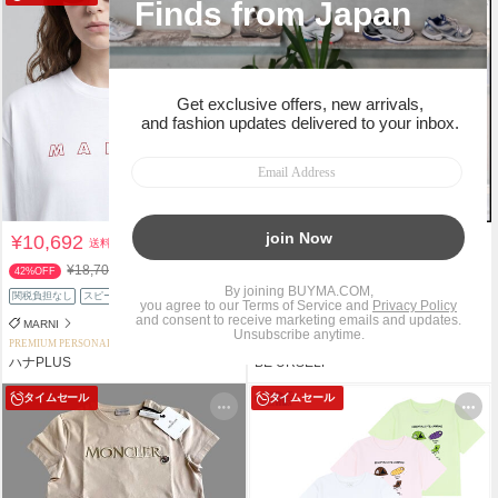
¥10,692
¥16,532
送料込
送料込
¥18,700
¥16,870
42%OFF
2%OFF
関税負担なし
スピード配送
MARNI
Ralph Lauren
PREMIUM PERSONAL SHOPPER
PERSONAL SHOPPER
ハナPLUS
BE URSELF
タイムセール
タイムセール