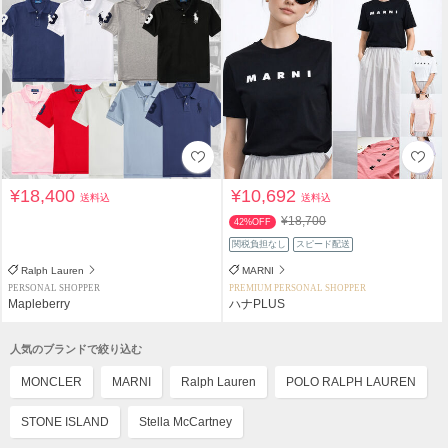
¥18,400
¥10,692
送料込
送料込
¥18,700
42%OFF
関税負担なし
スピード配送
Ralph Lauren
MARNI
PERSONAL SHOPPER
PREMIUM PERSONAL SHOPPER
Mapleberry
ハナPLUS
人気のブランドで絞り込む
MONCLER
MARNI
Ralph Lauren
POLO RALPH LAUREN
STONE ISLAND
Stella McCartney