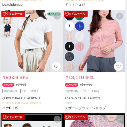
PREMIUM PERSONAL SHOPPER
PREMIUM PERSONAL SHOPPER
beachdumbo
ドットちょび
タイムセール
タイムセール
¥9,604
¥13,110
送料込
送料込
¥9,800
¥18,700
2%OFF
29%OFF
関税負担なし
スピード配送
関税負担なし
スピード配送
POLO RALPH LAUREN
POLO RALPH LAUREN
PREMIUM PERSONAL SHOPPER
SHOP
ハナPLUS
テザーレブランドショップ
タイムセール
タイムセール