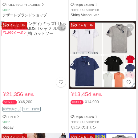
POLO RALPH LAUREN
Ralph Lauren
SHOP
PERSONAL SHOPPER
テザーレブランドショップ
Shiny Vancouver
タイムセール
タイムセール
¥1,000クーポン
¥21,356
¥13,454
送料込
送料込
¥46,200
¥14,900
53%OFF
9%OFF
関税負担なし
スピード配送
FENDI
Ralph Lauren
SHOP
PERSONAL SHOPPER
Repay
なにわのオカン
タイムセール
タイムセール