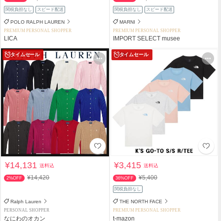
関税負担なし
スピード配送
関税負担なし
スピード配送
POLO RALPH LAUREN
MARNI
PREMIUM PERSONAL SHOPPER
PREMIUM PERSONAL SHOPPER
LICA
IMPORT SELECT musee
タイムセール
タイムセール
¥14,131
¥3,415
送料込
送料込
¥14,420
¥5,400
2%OFF
36%OFF
関税負担なし
Ralph Lauren
THE NORTH FACE
PERSONAL SHOPPER
PREMIUM PERSONAL SHOPPER
なにわのオカン
t-mazon