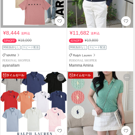
¥8,444
¥11,682
送料込
送料込
¥18,000
¥19,800
53%OFF
41%OFF
関税負担なし
スピード配送
関税負担なし
スピード配送
MARNI
Ralph Lauren
PERSONAL SHOPPER
PERSONAL SHOPPER
ayanallam
Mamma Amina
タイムセール
タイムセール