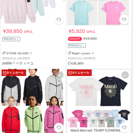
¥39,950
¥5,920
送料込
送料込
¥16,800
関税負担なし
64%OFF
関税負担なし
STONE ISLAND
Ralph Lauren
PERSONAL SHOPPER
PERSONAL SHOPPER
petille＊ペティーユ
CicaLabo
タイムセール
タイムセール