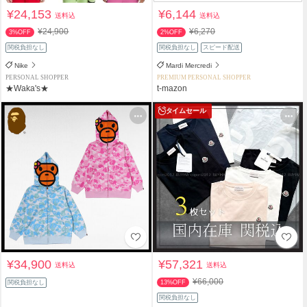
¥24,153
¥6,144
送料込
送料込
¥24,900
¥6,270
3%OFF
2%OFF
関税負担なし
関税負担なし
スピード配送
Nike
Mardi Mercredi
PERSONAL SHOPPER
PREMIUM PERSONAL SHOPPER
★Waka's★
t-mazon
タイムセール
¥34,900
¥57,321
送料込
送料込
¥66,000
関税負担なし
13%OFF
関税負担なし