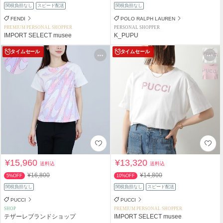
関税負担なし
スピード配送
関税負担なし
FENDI
POLO RALPH LAUREN
PREMIUM PERSONAL SHOPPER
PERSONAL SHOPPER
IMPORT SELECT musee
K_PUPU
タイムセール
タイムセール
¥15,960
¥13,320
送料込
送料込
¥16,800
¥14,800
5%OFF
10%OFF
関税負担なし
関税負担なし
スピード配送
PUCCI
PUCCI
SHOP
PREMIUM PERSONAL SHOPPER
テザーレブランドショップ
IMPORT SELECT musee