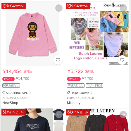
タイムセール
タイムセール
¥14,454
¥5,722
送料込
送料込
¥14,700
¥7,700
1%OFF
25%OFF
関税負担なし
関税負担なし
スピード配送
A BATHING APE
Ralph Lauren
PERSONAL SHOPPER
PERSONAL SHOPPER
NewShop
Miki-day
タイムセール
タイムセール