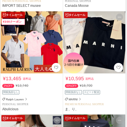
PREMIUM PERSONAL SHOPPER
PERSONAL SHOPPER
IMPORT SELECT musee
Canada Moose
タイムセール
タイムセール
¥300クーポン
¥13,465
¥10,595
送料込
送料込
¥13,740
¥18,700
2%OFF
43%OFF
関税負担なし
関税負担なし
スピード配送
Ralph Lauren
MARNI
PERSONAL SHOPPER
PREMIUM PERSONAL SHOPPER
Abulicious
ま、り、
タイムセール
タイムセール