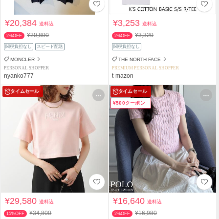
¥20,384
¥3,253
送料込
送料込
¥20,800
¥3,320
2%OFF
2%OFF
関税負担なし
スピード配送
関税負担なし
MONCLER
THE NORTH FACE
PERSONAL SHOPPER
PREMIUM PERSONAL SHOPPER
nyanko777
t-mazon
タイムセール
タイムセール
¥500クーポン
¥29,580
¥16,640
送料込
送料込
¥34,800
¥16,980
15%OFF
2%OFF