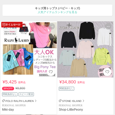
キッズ用トップス
(ベビー・キッズ)
人気アイテムランキングを見る
タイムセール
¥5,425
¥34,800
送料込
送料込
¥8,800
38%OFF
関税負担なし
関税負担なし
スピード配送
POLO RALPH LAUREN
STONE ISLAND
PERSONAL SHOPPER
PERSONAL SHOPPER
Miki-day
Shop-LittlePeony