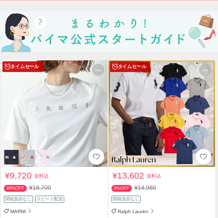
タイムセール
タイムセール
¥9,720
¥13,602
送料込
送料込
¥18,700
¥14,980
48%OFF
9%OFF
関税負担なし
スピード配送
関税負担なし
MARNI
Ralph Lauren