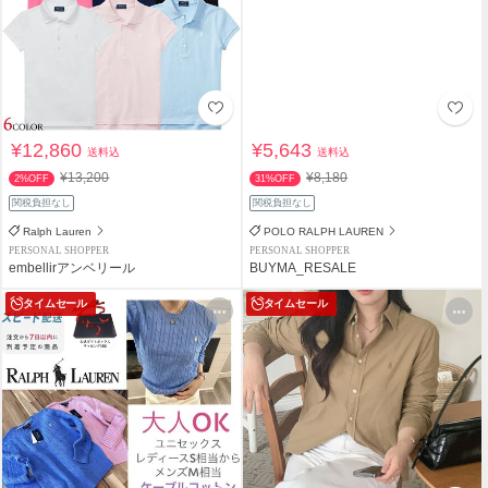
¥12,860
¥5,643
送料込
送料込
¥13,200
¥8,180
2%OFF
31%OFF
関税負担なし
関税負担なし
Ralph Lauren
POLO RALPH LAUREN
PERSONAL SHOPPER
PERSONAL SHOPPER
embellirアンベリール
BUYMA_RESALE
タイムセール
タイムセール