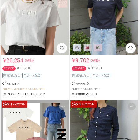
¥26,254
¥9,702
送料込
送料込
¥26,790
¥18,700
2%OFF
48%OFF
関税負担なし
スピード配送
関税負担なし
スピード配送
FENDI
MARNI
PREMIUM PERSONAL SHOPPER
PERSONAL SHOPPER
IMPORT SELECT musee
Mamma Amina
タイムセール
タイムセール