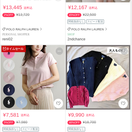
¥13,445
¥12,167
送料込
送料込
¥13,720
¥22,500
2%OFF
45%OFF
関税負担なし
スピード配送
POLO RALPH LAUREN
POLO RALPH LAUREN
PERSONAL SHOPPER
SHOP
reni02
2ndchance
タイムセール
¥7,581
¥9,990
送料込
送料込
¥7,980
¥18,700
5%OFF
46%OFF
関税負担なし
スピード配送
関税負担なし