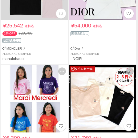
¥25,542
¥54,000
送料込
送料込
¥29,700
14%OFF
関税負担なし
関税負担なし
MONCLER
Dior
PERSONAL SHOPPER
PERSONAL SHOPPER
mahalohauoli
_NOIR_
タイムセール
¥6,300
¥21,760