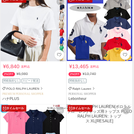
¥6,840
¥13,465
送料込
送料込
¥6,980
¥13,740
2%OFF
2%OFF
関税負担なし
スピード配送
関税負担なし
POLO RALPH LAUREN
Ralph Lauren
PREMIUM PERSONAL SHOPPER
PERSONAL SHOPPER
ハナPLUS
Lebonheur
タイムセール
タイムセール