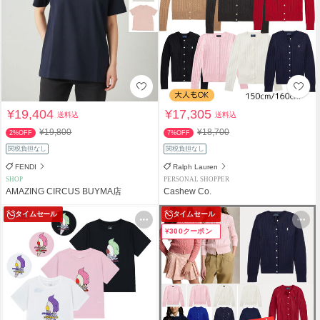
¥19,404
¥17,305
送料込
送料込
¥19,800
¥18,700
2%OFF
7%OFF
関税負担なし
関税負担なし
FENDI
Ralph Lauren
SHOP
PERSONAL SHOPPER
AMAZING CIRCUS BUYMA店
Cashew Co.
タイムセール
タイムセール
¥300クーポン