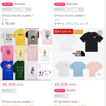
¥19,800
¥18,700
40%OFF
64%OFF
関税負担なし
スピード配送
関税負担なし
スピード配送
POLO RALPH LAUREN
POLO RALPH LAUREN
SHOP
SHOP
IL TELAIO
テザーレブランドショップ
タイムセール
¥6,499
¥3,405
送料込
送料込
¥5,400
関税負担なし
36%OFF
関税負担なし
POLO RALPH LAUREN
THE NORTH FACE