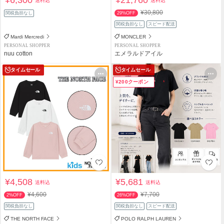
送料込
送料込
¥30,800
関税負担なし
29%OFF
関税負担なし
スピード配送
Mardi Mercredi
MONCLER
PERSONAL SHOPPER
PERSONAL SHOPPER
nuu cotton
エメラルドアイル
タイムセール
タイムセール
¥200クーポン
¥4,508
¥5,681
送料込
送料込
¥4,600
¥7,700
2%OFF
26%OFF
関税負担なし
関税負担なし
スピード配送
THE NORTH FACE
POLO RALPH LAUREN