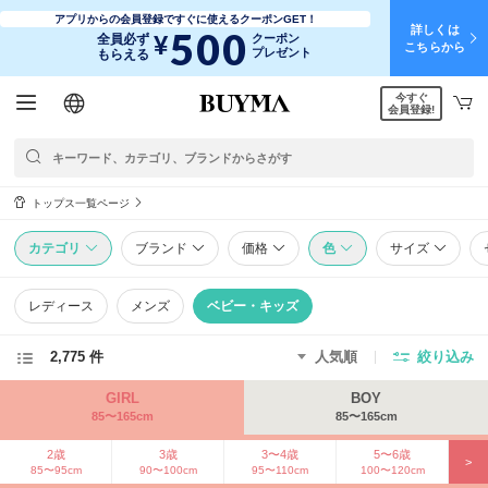
アプリからの会員登録ですぐに使えるクーポンGET！
詳しくは
500
¥
全員必ず
クーポン
こちらから
プレゼント
もらえる
今すぐ
日本語
English
简体中文
繁體中文
会員登録!
トップス一覧ページ
カテゴリ
ブランド
価格
色
サイズ
レディース
メンズ
ベビー・キッズ
2,775 件
人気順
絞り込み
GIRL
BOY
85〜165cm
85〜165cm
2歳
3歳
3〜4歳
5〜6歳
>
85〜95cm
90〜100cm
95〜110cm
100〜120cm