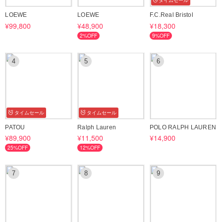
タイムセール
LOEWE
LOEWE
F.C.Real Bristol
ひとりでも多くの方がhappiness *smile 『幸せな笑顔』になれば…と思
¥99,800
¥48,900
¥18,300
い活動しております。
2%OFF
9%OFF
happines*smile
☆…☆…☆…☆…☆…☆…☆…☆…☆…☆…☆…☆
4
5
6
タイムセール
タイムセール
PATOU
Ralph Lauren
POLO RALPH LAUREN
¥89,900
¥11,500
¥14,900
25%OFF
12%OFF
7
8
9