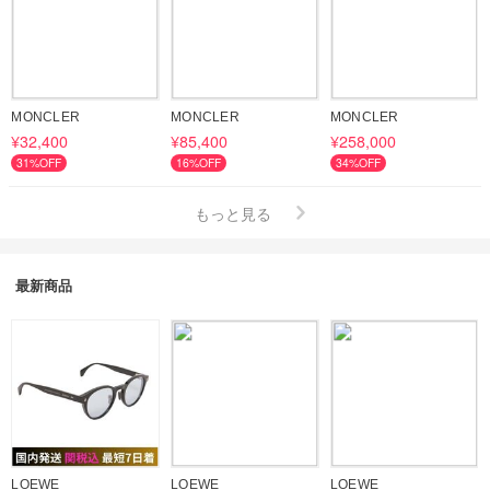
※修理が可能な場合は有償での修理対応とさせていただく場合がご
ざいます。

▼下記に当てはまる場合は、交換・返品・アフターケアはお受けで
きかねます。

・商品お受け取り日（配達完了日）から3日以上経過している場合
MONCLER
MONCLER
MONCLER
（宅配BOXに投函された場合は、投函日が配達完了日となりま
¥32,400
¥85,400
¥258,000
す。）

31%OFF
16%OFF
34%OFF
・商品を使用、加工、修理、洗濯/クリーニングされている場合

・お客様の元で商品に破損、臭いの付着、汚れ、キズなどダメージ
もっと見る
が発生している場合

(シューズを試着する際は、ソールや保護箱を破損しないようにご
注意ください。また、その他商品をご試着の際も十分ご注意くださ
最新商品
いますようお願いいたします。)

・事前のご連絡なしに返送されてきたもの

・ブランドのタグは商品の一部のため、それらを切り離されたり、
紛失されている場合

・付属品の外箱、包装やパッケージに著しい破損や、それらに直接
配送伝票を貼って返送された場合

・配達時と同様の状態で、商品が入っていたボックスやブランドオ
リジナルのパッケージなどの付属品と一緒に返送されてない場合

LOEWE
LOEWE
LOEWE