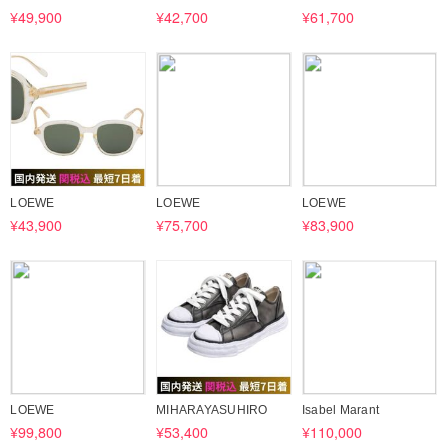
¥49,900
¥42,700
¥61,700
・取引完了（到着）通知が行われているご注文

以上、最後までお読みいただきありがとうございました。

バイマは自宅にいながら海外の商品をお得にご購入いただけるプラ
ットフォームです。海外ショッピングをぜひお気軽にお楽しみいた
だけたらと思います。

お客様にご満足いただけるよう、誠心誠意対応させていただきま
LOEWE
LOEWE
LOEWE
す。

¥43,900
¥75,700
¥83,900
ご不明な点がございましたら、いつでもお気軽にご連絡ください♪
LOEWE
MIHARAYASUHIRO
Isabel Marant
¥99,800
¥53,400
¥110,000