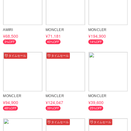
https://www.buyma.com/contents/safety/anshin.html/#aplus

　※【返品可能】もしくは【返品補償制度の対象】表記がある商品

▼アフターケア（修理）について

AMIRI
MONCLER
MONCLER
海外並行輸入品のため、アフターケアにつきましては、通常お受け
¥68,500
¥71,181
¥194,900
できかねます。アフターケアができかねる分、国内正規代理店に比
3%OFF
40%OFF
14%OFF
べ魅力的な価格でご提供いたしております。修理が必要となった場
合は、お近くの直営店、もしくは修理専門店へご依頼くださいま
タイムセール
タイムセール
せ。

※ブランドにより異なりますが修理が発生した場合、国内の販売店
に依頼しても海外並行輸入品のため、修理等が受けられない場合が
ございます。

なお、ご使用後すぐに発生した初期不良等に関しては、一度お品物
MONCLER
MONCLER
MONCLER
の状態を確認させていただき可能な対応をご相談させていただきま
¥94,900
¥124,047
¥39,600
す。

48%OFF
39%OFF
25%OFF
お品物の状態・ご使用頻度によってはご要望に添えない場合がござ
タイムセール
タイムセール
いますこと、あらかじめご了承下さい。
