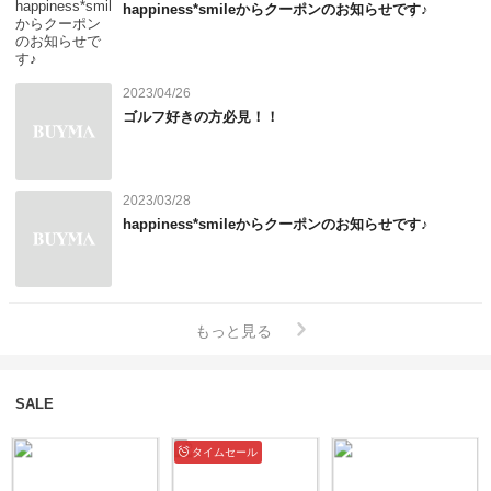
せ。

happiness*smileからクーポンのお知らせです♪
▼商品到着後

・ご注文の商品に間違いがないか、不良箇所がないかをご確認くだ
2023/04/26
さい。

ゴルフ好きの方必見！！
・発送前の検品は入念に行っておりますが万が一商品不良があった
場合、お手数をおかけしますがお写真を添えてご連絡をお願いいた
します。初期不良による対応をご希望の場合は、3日以内に当店ま
2023/03/28
でご連絡をお願いいたします。

happiness*smileからクーポンのお知らせです♪
▼交換について

原則として、お手元に届いた商品の返品・交換はできません。

https://qa.buyma.com/buy/order-to-ship/5101.html

もっと見る
▼返品について

SALE
お客様ご都合によります返品は、原則としてお受けすることができ
かねます。

タイムセール
ただし、サイズが合わないなど商品をご使用いただけない場合は返
品保証制度をご利用いただけることがございます。
