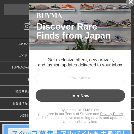
ページトップへ
BUYMAスタートガイド
安心への取り組み
ガイド・お問い合わせ
かんたん購入ガイド
BUYMA偽物販売防止の取り組み
BUYMA CARD
利用規約
プライバシー
特定商取引法に関する表記
特定商取引法に関する表記(出品者)
お客様情報の外部送信について
脆弱性報告
お知らせ(PCサイト)
会社案内