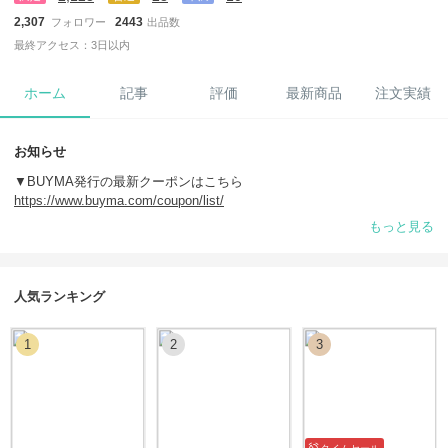
2,307
2443
フォロワー
出品数
最終アクセス：3日以内
ホーム
記事
評価
最新商品
注文実績
お知らせ
▼BUYMA発行の最新クーポンはこちら
https://www.buyma.com/coupon/list/
▼即日お届けできるアイテム
もっと見る
https://www.buyma.com/r/-B5222423/?tag_ids=1055
気になる商品があれば『ほしいもの登録』していただきますとシークレ
ットクーポンが届きます♡
人気ランキング
happiness*smileをご覧いただきありがとうございます♪海外ショッピン
グを気軽に楽しめるバイマは、日本にいながら好きな時に好きなものを
1
2
3
見て気軽に購入できる所だと思います♪気になることは気軽にお問い合
わせください！
注文していた商品が届いた時…サプライズプレゼントの箱を開けるよう
にドキドキ・わくわくしませんか♪トキメキを込めて、素敵なお品物を
お届けします♪