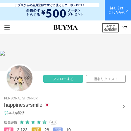
アプリからの会員登録ですぐに使えるクーポンGET！
詳しくは
500
¥
全員必ず
クーポン
こちらから
プレゼント
もらえる
今すぐ
会員登録!
フォローする
指名リクエスト
PERSONAL SHOPPER
happiness*smile
本人確認済
総合評価
4.8
2,123
28
10
満足
普通
不満