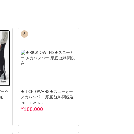
しております(*^^*)
3
使用・正規品」となります。偽物の取扱いはご
いただいております。
★RICK OWENS★スニーカー
 送料
メガバンパー 厚底 送料関税込
RICK OWENS
¥188,000
さいませ。