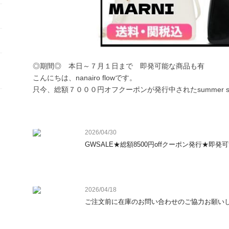
◎期間◎　本日～７月１日まで　即発可能な商品も有

こんにちは、nanairo flowです。

只今、総額７０００円オフクーポンが発行中されたsummer sa
是非、この機会にご検討いただけると幸いです(*^^*)

2026/04/30
GWSALE★総額8500円offクーポン発行★即発可
【６０００円オフ　クーポン】

対象商品；1０万円以上

クーポンコード；　JS7KPF66

2026/04/18
ご注文前に在庫のお問い合わせのご協力お願いします