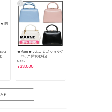
6
sper
★Marni★マルニ ロゴ ショルダ
税送料
ーバック 関税送料込
MARNI
¥33,000
みる