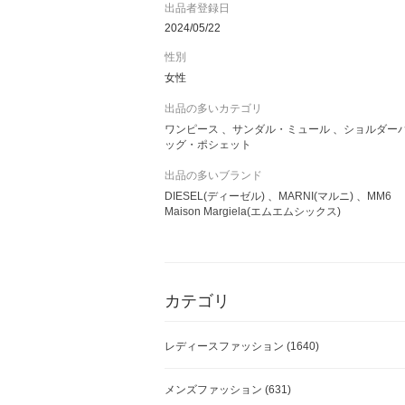
るのに10～21日のお時間をいただいております
出品者登録日
ご了承ください。
2024/05/22
性別
サイズや色などの心配事がございましたら、お気
女性
軽にお問い合わせくださいませ(*＾＾*)
出品の多いカテゴリ
貴方の欲しいものが見つかる素敵な時間を精一杯
ワンピース
サンダル・ミュール
ショルダー
お手伝いさせていただきます。
ッグ・ポシェット
最後までよろしくお願いいたします＊
出品の多いブランド
DIESEL(ディーゼル)
MARNI(マルニ)
MM6
※ご注文前に商品ページの【お取引について】を
Maison Margiela(エムエムシックス)
ご覧いただきますようお願いいたします。
カテゴリ
レディースファッション
(1640)
メンズファッション
(631)