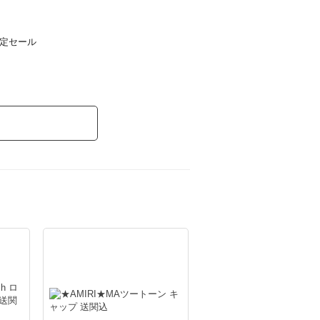
限定セール
mp;#9825;
