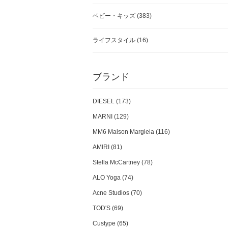
ベビー・キッズ
(383)
ライフスタイル
(16)
ブランド
DIESEL (173)
MARNI (129)
MM6 Maison Margiela (116)
AMIRI (81)
Stella McCartney (78)
ALO Yoga (74)
Acne Studios (70)
TOD'S (69)
Custype (65)