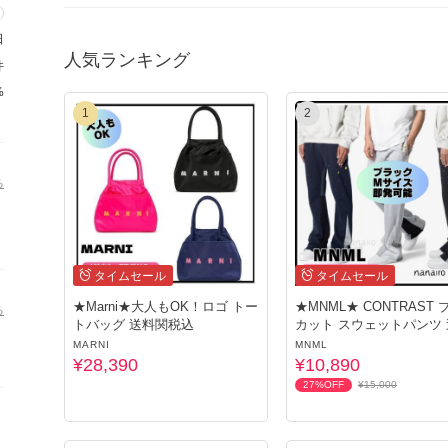
※ご注文前に必ずお問い合わせ欄からおご連絡ください。心よりお待ち
日
人気ランキング
件
--------------------------------------------------
%
1
2
＊当店の掲載商品は全て各ブランドの検品を通過した「新品・未
る
ざいません。
*海外からの買い付けとなるため、商品の到着に2～3週お時間を
タイムセール
タイムセール
★Marni★大人もOK！ロゴ トー
★MNML★ CONTRAST ブーツ
る
＊ご注文後に買い付けいたします。
トバッグ 送料関税込
カット スウェットパンツ
キャンセルは承れませんのでご注意ください。
関税込
MARNI
MNML
¥28,390
¥10,890
27%OFF
¥15,000
※ご注文の前に必ず【お取引について】をご一読ください。
ご質問、ご不安な点ございましたら、お気軽にお問い合わせくだ