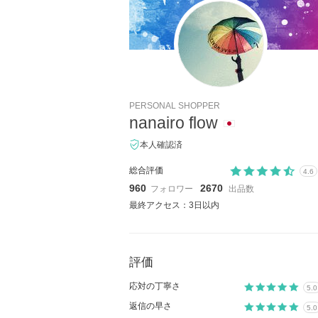
PERSONAL SHOPPER
nanairo flow
本人確認済
総合評価
4.6
960
2670
フォロワー
出品数
最終アクセス：3日以内
評価
応対の丁寧さ
5.0
返信の早さ
5.0