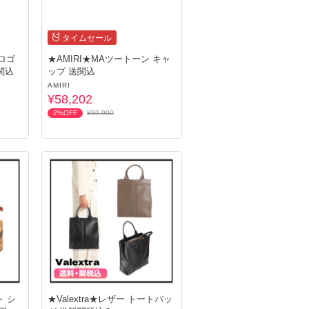
タイムセール
h ロゴ
★AMIRI★MAツートーン キャ
関込
ップ 送関込
AMIRI
¥58,202
2%OFF
¥59,900
認をおねがいいたします
ト シ
★Valextra★レザー トートバッ