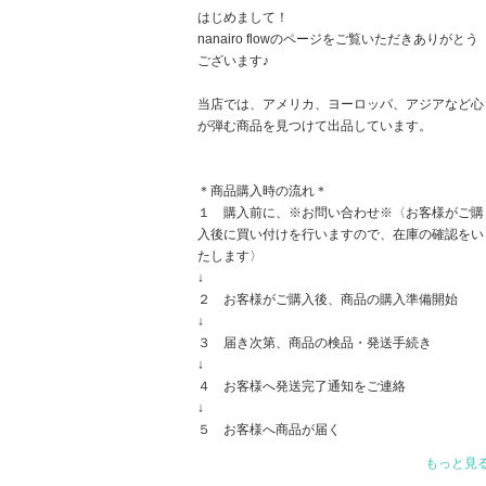
はじめまして！
nanairo flowのページをご覧いただきありがとう
ございます♪
当店では、アメリカ、ヨーロッパ、アジアなど心
が弾む商品を見つけて出品しています。
＊商品購入時の流れ＊
１ 購入前に、※お問い合わせ※〈お客様がご購
入後に買い付けを行いますので、在庫の確認をい
たします〉
↓
２ お客様がご購入後、商品の購入準備開始
↓
３ 届き次第、商品の検品・発送手続き
↓
４ お客様へ発送完了通知をご連絡
↓
５ お客様へ商品が届く
もっと見
１から５の流れになりますので、お客様へ発送す