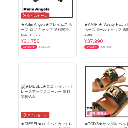
タイムセール
--------------------------------------------------

★Palm Angels★フレイムス カ
★AMIRI★ Varsity Patc
ーブ ロゴ キャップ 送料関税込
ベースボールキャップ 送
み
Palm Angels
AMIRI
期限；2026年7月1日(水)終日

¥21,750
¥37,990
16%OFF
¥25,900
3%OFF
¥39,500
　　各クーポンお1人様1回ずつ限りご利用可能

※在庫の変動が多くなる時期でございます。

そのため、ご注文いただく前に　お問い合わせ　で在庫の確
タイムセール
★DIESEL★ロゴ ハイカットレ
★TOD'S★サンダル ベル