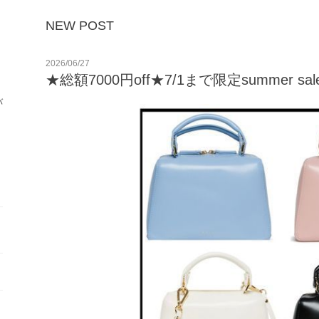
。
NEW POST
2026/06/27
★総額7000円off★7/1まで限定summer sa
バ