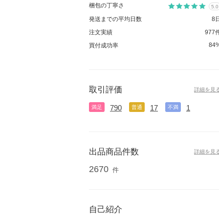
梱包の丁寧さ
5.0
発送までの平均日数
8
注文実績
977
84
買付成功率
取引評価
詳細を見
790
17
1
満足
普通
不満
出品商品件数
詳細を見
2670
件
自己紹介