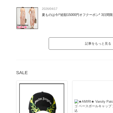
2026/04/17
【１０００円オフ　クーポン】

夏ものは今!*総額15000円オフクーポン* 3日間
対象商品；1.5万円以上　対象商品

クーポンコード；　JS7KPF33

記事をもっと見る
【１００円オフ　クーポン】

対象商品　12000円以上のすべての商品

SALE
クーポンコード；　SSKKA100

また、1点限りの在庫セールも開催中！

下記URLからチェック！　サイズがあればお得にゲットできます&a