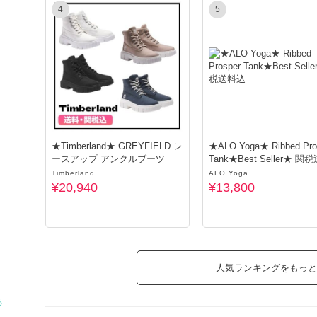
4
5
nanairo flow
★Timberland★ GREYFIELD レ
★ALO Yoga★ Ribbed Pro
ースアップ アンクルブーツ
Tank★Best Seller★ 関
込
Timberland
ALO Yoga
¥20,940
¥13,800
人気ランキングをもっと
る