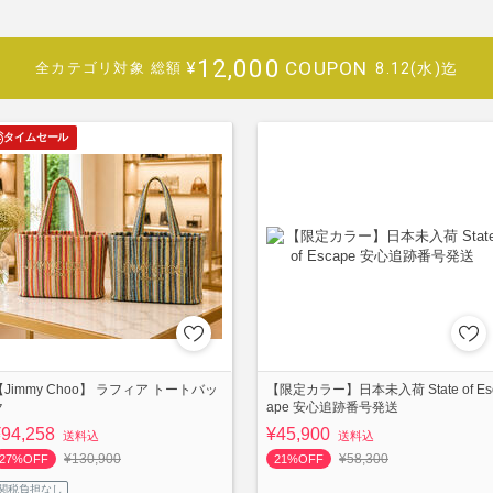
12,000
COUPON
¥
8.12(水)迄
全カテゴリ対象
総額
タイムセール
【Jimmy Choo】 ラフィア トートバッ
【限定カラー】日本未入荷 State of Es
ク
ape 安心追跡番号発送
¥94,258
¥45,900
送料込
送料込
¥130,900
¥58,300
27%OFF
21%OFF
関税負担なし