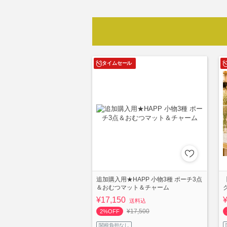
タイムセール
追加購入用★HAPP 小物3種 ポーチ3点
＆おむつマット＆チャーム
¥17,150
送料込
¥17,500
2%OFF
関税負担なし