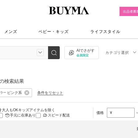
出品者募
メンズ
ベビー・キッズ
ライフスタイル
AIでさがす
カテゴリ選択
会員限定
の検索結果
ピンク系
条件をリセット
ラー
大人もOKキッズアイテムを除く
価格
¥
手元に在庫あり
スピード配送