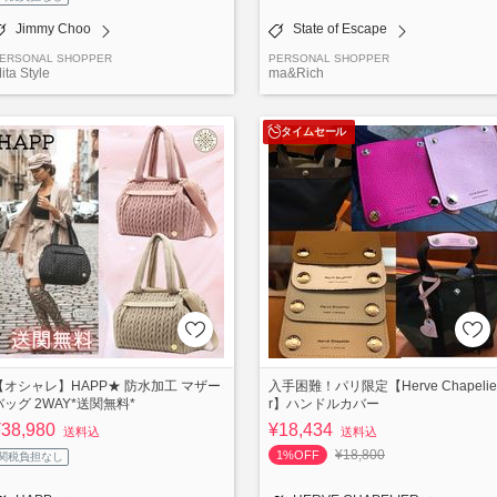
Jimmy Choo
State of Escape
ERSONAL SHOPPER
PERSONAL SHOPPER
ita Style
ma&Rich
タイムセール
【オシャレ】HAPP★ 防水加工 マザー
入手困難！パリ限定【Herve Chapelie
バッグ 2WAY*送関無料*
r】ハンドルカバー
¥38,980
¥18,434
送料込
送料込
¥18,800
1%OFF
関税負担なし