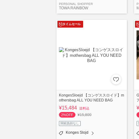
PERSONAL SHOPPER
P
TOWA RAINBOW
M
タイムセール
KongesSloejd 【コンゲススロイド】m
othersbag ALL YOU NEED BAG
¥15,484
送料込
¥15,800
2%OFF
関税負担なし
Konges Slojd