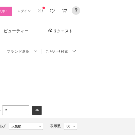
ログイン
集中！
ビューティー
リクエスト
ブランド選択
こだわり検索
～
OK
¥
並び
表示数