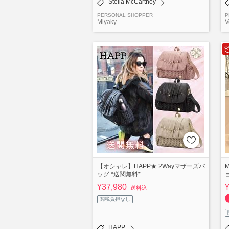
Stella McCartney
PERSONAL SHOPPER
P
Miyaky
V
【オシャレ】HAPP★ 2Wayマザーズバ
ッグ *送関無料*
¥37,980
送料込
関税負担なし
HAPP