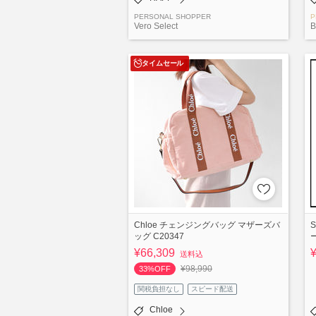
PERSONAL SHOPPER
P
Vero Select
B
タイムセール
Chloe チェンジングバッグ マザーズバ
S
ッグ C20347
¥66,309
送料込
¥98,990
33%OFF
関税負担なし
スピード配送
Chloe