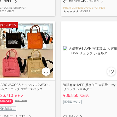
HAPP
HERVE CHAPELIER
ERSONAL SHOPPER
PREMIUM PERSONAL SHOPPER
ero Select
★★★★★5etoiles
タイムセール
MARC JACOBS キャンバス 2WAY シ
追跡有★HAPP 撥水加工 大容量 Levy
ョルダーバッグ マザーズバッグ
リュック ショルダー
¥26,710
¥36,850
送料込
送料込
¥36,420
26%OFF
関税負担なし
関税負担なし
MARC JACOBS
HAPP