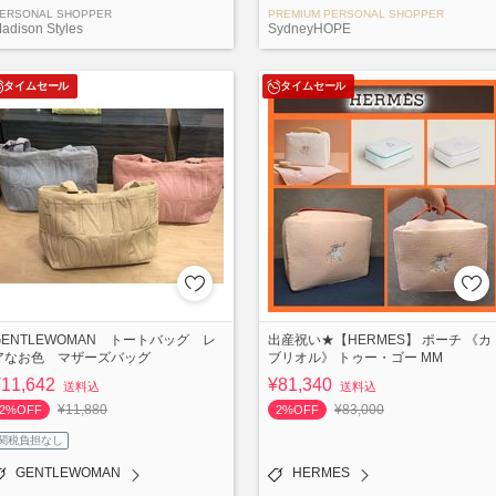
ERSONAL SHOPPER
PREMIUM PERSONAL SHOPPER
adison Styles
SydneyHOPE
タイムセール
タイムセール
GENTLEWOMAN トートバッグ レ
出産祝い★【HERMES】 ポーチ 《カ
アなお色 マザーズバッグ
ブリオル》 トゥー・ゴー MM
¥11,642
¥81,340
送料込
送料込
¥11,880
¥83,000
2%OFF
2%OFF
関税負担なし
GENTLEWOMAN
HERMES