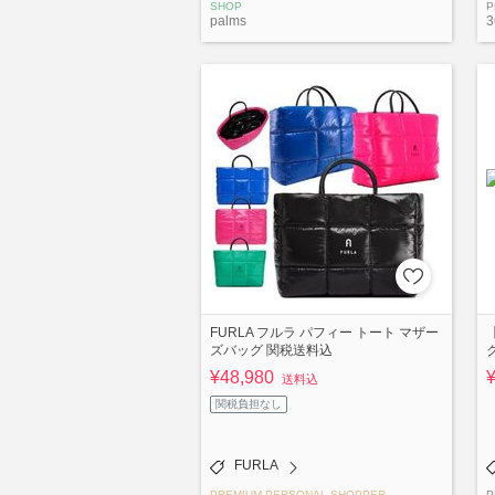
SHOP
P
palms
3
FURLA フルラ パフィー トート マザー
ズバッグ 関税送料込
¥48,980
送料込
関税負担なし
FURLA
PREMIUM PERSONAL SHOPPER
P