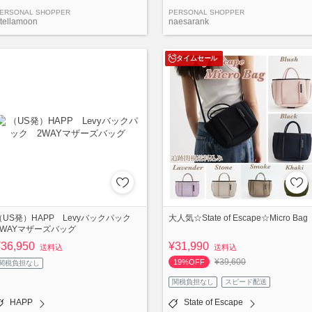
ERSONAL SHOPPER
PERSONAL SHOPPER
tellamoon
naesarank
タイムセール
（US発）HAPP Levyバックパック
大人気☆State of Escape☆Micro Bag
2WAYマザーズバッグ
¥36,950
¥31,990
送料込
送料込
¥39,600
19%OFF
関税負担なし
関税負担なし
スピード配送
HAPP
State of Escape