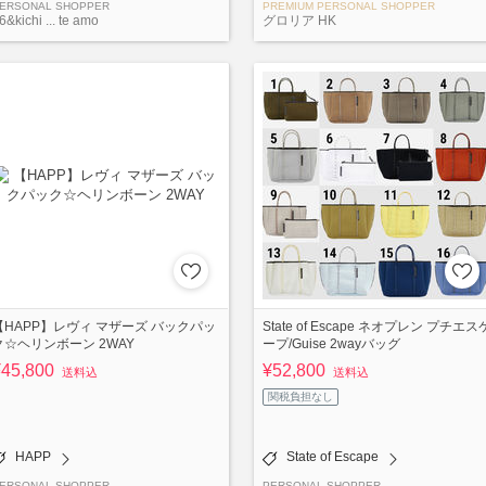
ERSONAL SHOPPER
PREMIUM PERSONAL SHOPPER
6&kichi ... te amo
グロリア HK
【HAPP】レヴィ マザーズ バックパッ
State of Escape ネオプレン プチエス
ク☆ヘリンボーン 2WAY
ープ/Guise 2wayバッグ
¥45,800
¥52,800
送料込
送料込
関税負担なし
HAPP
State of Escape
ERSONAL SHOPPER
PERSONAL SHOPPER