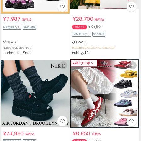
¥7,987
¥28,700
送料込
送料込
¥35,900
関税負担なし
返品補償
20%OFF
関税負担なし
返品補償
Nike
UGG
PERSONAL SHOPPER
PREMIUM PERSONAL SHOPPER
market_ in_Seoul
cubbyy13
¥200クーポン
¥24,980
¥8,850
送料込
送料込