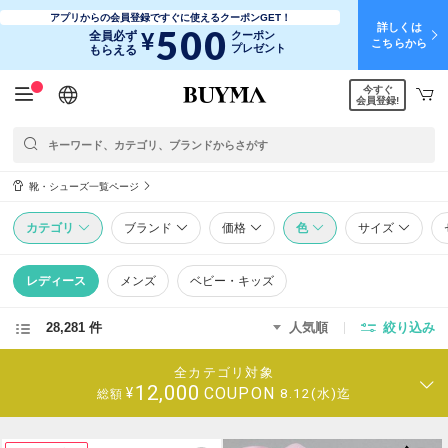
アプリからの会員登録ですぐに使えるクーポンGET！
詳しくは
500
¥
全員必ず
クーポン
こちらから
プレゼント
もらえる
今すぐ
日本語
English
简体中文
繁體中文
会員登録!
靴・シューズ一覧ページ
カテゴリ
ブランド
価格
色
サイズ
レディース
メンズ
ベビー・キッズ
28,281 件
人気順
絞り込み
全カテゴリ対象
12,000
COUPON
¥
8.12(水)迄
総額