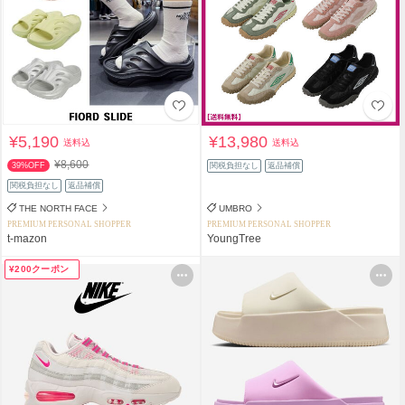
¥5,190
¥13,980
送料込
送料込
¥8,600
39%OFF
関税負担なし
返品補償
関税負担なし
返品補償
THE NORTH FACE
UMBRO
PREMIUM PERSONAL SHOPPER
PREMIUM PERSONAL SHOPPER
t-mazon
YoungTree
¥200クーポン