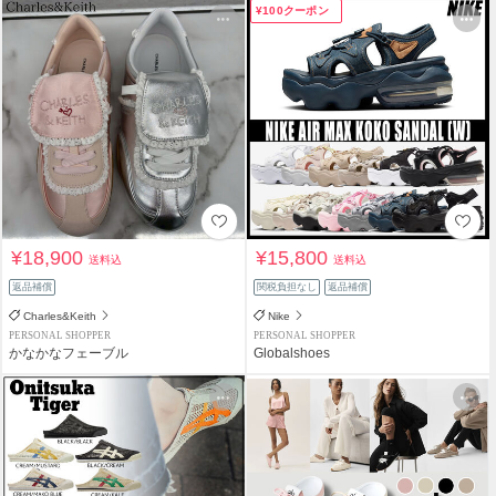
¥100クーポン
¥18,900
¥15,800
送料込
送料込
返品補償
関税負担なし
返品補償
Charles&Keith
Nike
PERSONAL SHOPPER
PERSONAL SHOPPER
かなかなフェーブル
Globalshoes