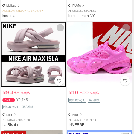
Melissa
PUMA
PREMIUM PERSONAL SHOPPER
PERSONAL SHOPPER
kcsiketani
lemonlemon NY
¥9,498
¥10,800
送料込
送料込
¥9,745
2%OFF
関税負担なし
返品補償
関税負担なし
返品補償
Nike
Nike
PERSONAL SHOPPER
PERSONAL SHOPPER
La Risata
INVERSE