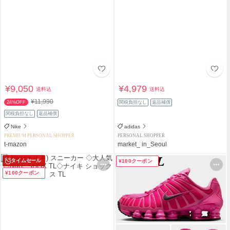
¥9,050
¥4,979
送料込
送料込
¥11,990
24%OFF
関税負担なし
返品補償
関税負担なし
返品補償
Nike
adidas
PREMIUM PERSONAL SHOPPER
PERSONAL SHOPPER
t-mazon
market_ in_Seoul
タイムセール
¥100クーポン
¥100クーポン