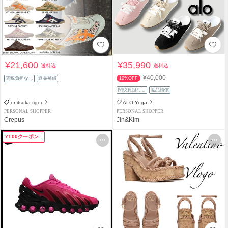
¥21,600
¥35,990
送料込
送料込
¥40,000
関税負担なし
返品補償
10%OFF
関税負担なし
返品補償
onitsuka tiger
ALO Yoga
PERSONAL SHOPPER
PERSONAL SHOPPER
Crepus
Jin&Kim
¥100クーポン