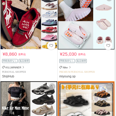
¥8,860
¥25,030
送料込
送料込
関税負担なし
返品補償
関税負担なし
返品補償
KILLWINNER
Nike
PERSONAL SHOPPER
PREMIUM PERSONAL SHOPPER
ShijiHub
miyoung.sp