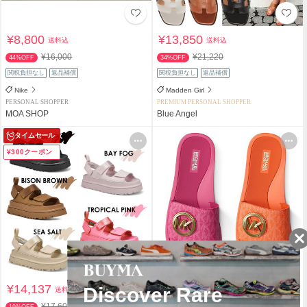
¥8,800
¥13,850
送料込
送料込
¥16,000
¥21,220
44%OFF
34%OFF
関税負担なし
返品補償
関税負担なし
返品補償
Nike
Madden Girl
PERSONAL SHOPPER
PREMIUM PERSONAL SHOPPER
MOA SHOP
Blue Angel
タイムセール
¥300クーポン
¥14,137
¥18,990
送料込
送料込
¥17,600
19%OFF
関税負担なし
返品補償