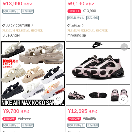
¥13,990
¥9,190
送料込
送料込
¥13,900
関税負担なし
返品補償
33%OFF
関税負担なし
返品補償
JUICY COUTURE
adidas
PREMIUM PERSONAL SHOPPER
PREMIUM PERSONAL SHOPPER
Blue Angel
miyoung.sp
¥9,780
¥12,695
送料込
送料込
¥11,579
¥21,291
15%OFF
40%OFF
関税負担なし
返品補償
関税負担なし
返品補償