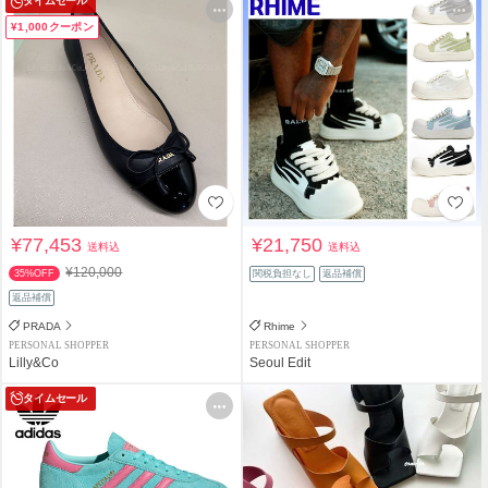
タイムセール
¥1,000クーポン
¥77,453
¥21,750
送料込
送料込
¥120,000
35%OFF
関税負担なし
返品補償
返品補償
PRADA
Rhime
PERSONAL SHOPPER
PERSONAL SHOPPER
Lilly&Co
Seoul Edit
タイムセール