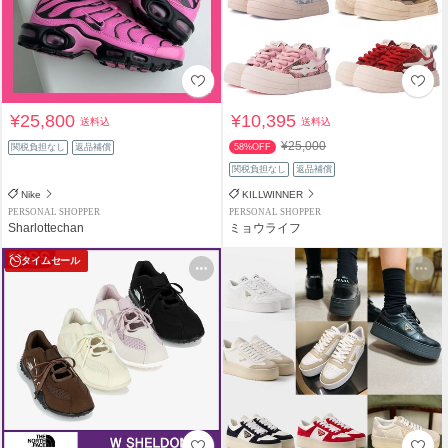
¥25,800
¥10,395
送料込
送料込
¥25,000
関税負担なし
返品補償
58%OFF
関税負担なし
返品補償
Nike
KILLWINNER
PERSONAL SHOPPER
PERSONAL SHOPPER
Sharlottechan
ミョウライフ
タイムセール