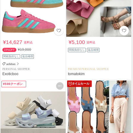
¥14,627
¥5,100
送料込
送料込
¥19,000
23%OFF
関税負担なし
返品補償
関税負担なし
返品補償
adidas
PERSONAL SHOPPER
PREMIUM PERSONAL SHOPPER
Exoticboo
tomatokim
タイムセール
¥500クーポン