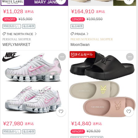
¥11,028
¥164,910
送料込
送料込
¥15,900
¥190,550
30%OFF
13%OFF
関税負担なし
返品補償
返品補償
THE NORTH FACE
PRADA
PERSONAL SHOPPER
PREMIUM PERSONAL SHOPPER
WEFLYMARKET
MoonSwan
タイムセール
¥27,980
¥14,840
送料込
送料込
¥26,920
関税負担なし
返品補償
44%OFF