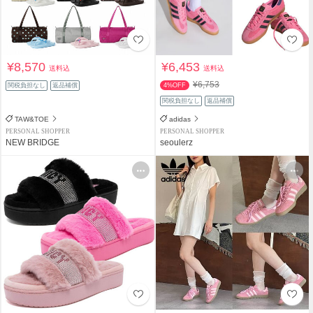
¥8,570
¥6,453
送料込
送料込
¥6,753
関税負担なし
返品補償
4%OFF
関税負担なし
返品補償
TAW&TOE
adidas
PERSONAL SHOPPER
PERSONAL SHOPPER
NEW BRIDGE
seoulerz