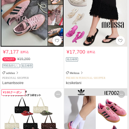
¥7,177
¥17,700
送料込
送料込
¥15,200
52%OFF
返品補償
関税負担なし
返品補償
adidas
Melissa
PERSONAL SHOPPER
PREMIUM PERSONAL SHOPPER
Lamantssoire
kcsiketani
¥100クーポン