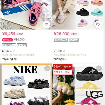
¥6,454
¥26,900
送料込
送料込
¥16,500
60%OFF
関税負担なし
返品補償
関税負担なし
返品補償
adidas
UGG
PREMIUM PERSONAL SHOPPER
PREMIUM PERSONAL SHOPPER
miyoung.sp
cubbyy13
タイムセール
¥200クーポン