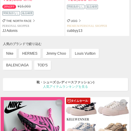
¥15,003
26%OFF
関税負担なし
返品補償
関税負担なし
返品補償
THE NORTH FACE
UGG
PERSONAL SHOPPER
PREMIUM PERSONAL SHOPPER
JJ Adonis
cubbyy13
人気のブランドで絞り込む
Nike
HERMES
Jimmy Choo
Louis Vuitton
BALENCIAGA
TOD'S
靴・シューズ
(レディースファッション)
人気アイテムランキングを見る
タイムセール