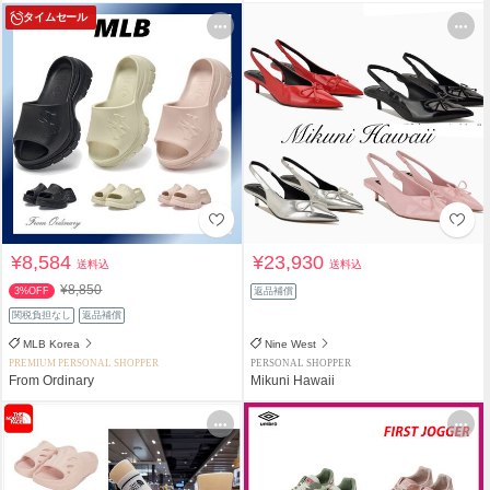
タイムセール
¥8,584
¥23,930
送料込
送料込
¥8,850
3%OFF
返品補償
関税負担なし
返品補償
MLB Korea
Nine West
PREMIUM PERSONAL SHOPPER
PERSONAL SHOPPER
From Ordinary
Mikuni Hawaii