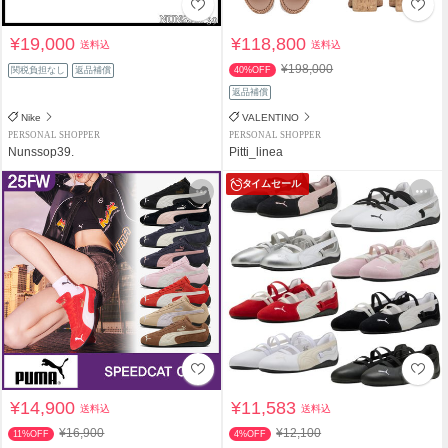
¥19,000
¥118,800
送料込
送料込
¥198,000
関税負担なし
返品補償
40%OFF
返品補償
Nike
VALENTINO
PERSONAL SHOPPER
PERSONAL SHOPPER
Nunssop39.
Pitti_linea
タイムセール
¥14,900
¥11,583
送料込
送料込
¥16,900
¥12,100
11%OFF
4%OFF