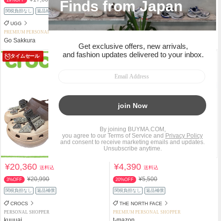
関税負担なし
返品補償
スピード配送
UGG
Michael Kors
PREMIUM PERSONAL SHOPPER
PREMIUM PERSONAL SHOPPER
Go Sakkura
Blue Angel
タイムセール
¥20,360
¥4,390
送料込
送料込
¥20,990
¥5,500
3%OFF
20%OFF
関税負担なし
返品補償
関税負担なし
返品補償
CROCS
THE NORTH FACE
PERSONAL SHOPPER
PREMIUM PERSONAL SHOPPER
kuuuai
t-mazon