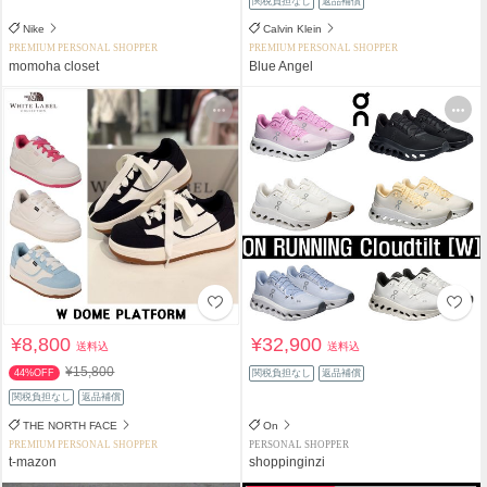
関税負担なし
返品補償
Nike
Calvin Klein
PREMIUM PERSONAL SHOPPER
PREMIUM PERSONAL SHOPPER
momoha closet
Blue Angel
¥8,800
¥32,900
送料込
送料込
¥15,800
44%OFF
関税負担なし
返品補償
関税負担なし
返品補償
THE NORTH FACE
On
PREMIUM PERSONAL SHOPPER
PERSONAL SHOPPER
t-mazon
shoppinginzi