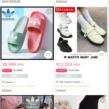
NEW BRIDGE
ShijiHub
タイムセール
¥8,999
¥11,533
送料込
送料込
¥9,880
¥14,700
8%OFF
21%OFF
関税負担なし
返品補償
関税負担なし
返品補償
adidas
THE NORTH FACE
PREMIUM PERSONAL SHOPPER
PREMIUM PERSONAL SHOPPER
ellypop
t-mazon