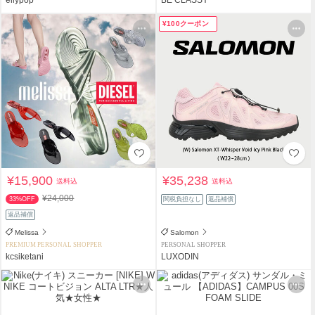
¥100クーポン
¥15,900
¥35,238
送料込
送料込
¥24,000
33%OFF
関税負担なし
返品補償
返品補償
Melissa
Salomon
PREMIUM PERSONAL SHOPPER
PERSONAL SHOPPER
kcsiketani
LUXODIN