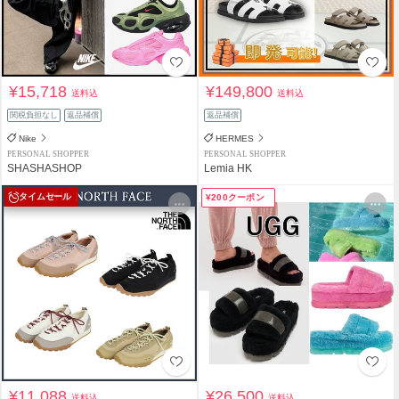
¥15,718
¥149,800
送料込
送料込
関税負担なし
返品補償
返品補償
Nike
HERMES
PERSONAL SHOPPER
PERSONAL SHOPPER
SHASHASHOP
Lemia HK
タイムセール
¥200クーポン
¥11,088
¥26,500
送料込
送料込