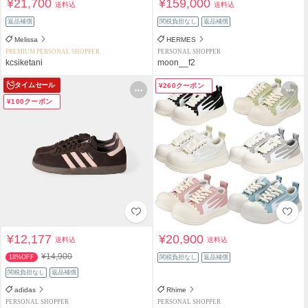
¥21,700
¥159,000
送料込
送料込
返品補償
関税負担なし
返品補償
Melissa
HERMES
PREMIUM PERSONAL SHOPPER
PERSONAL SHOPPER
kcsiketani
moon__f2
タイムセール
¥260クーポン
¥100クーポン
¥12,177
¥20,900
送料込
送料込
¥14,900
18%OFF
関税負担なし
返品補償
関税負担なし
返品補償
adidas
Rhime
PERSONAL SHOPPER
PERSONAL SHOPPER