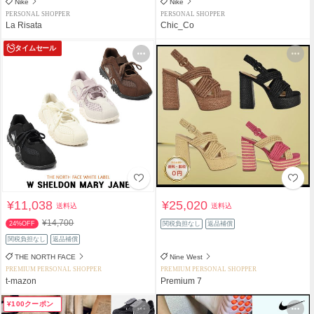
Nike
Nike
PERSONAL SHOPPER
PERSONAL SHOPPER
La Risata
Chic_Co
タイムセール
¥11,038
¥25,020
送料込
送料込
¥14,700
24%OFF
関税負担なし
返品補償
関税負担なし
返品補償
THE NORTH FACE
Nine West
PREMIUM PERSONAL SHOPPER
PREMIUM PERSONAL SHOPPER
t-mazon
Premium 7
¥100クーポン