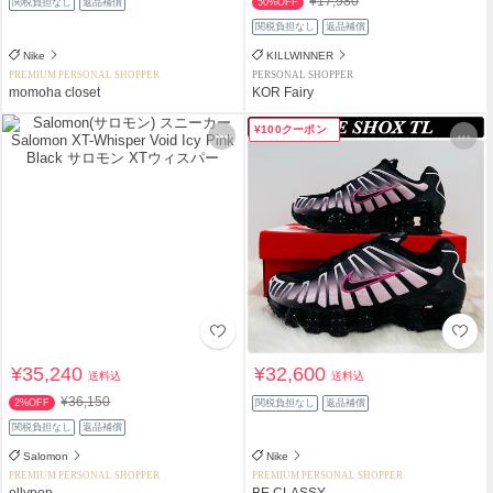
¥17,980
関税負担なし
返品補償
50%OFF
関税負担なし
返品補償
Nike
KILLWINNER
PREMIUM PERSONAL SHOPPER
PERSONAL SHOPPER
momoha closet
KOR Fairy
¥100クーポン
¥35,240
¥32,600
送料込
送料込
¥36,150
2%OFF
関税負担なし
返品補償
関税負担なし
返品補償
Salomon
Nike
PREMIUM PERSONAL SHOPPER
PREMIUM PERSONAL SHOPPER
ellypop
BE CLASSY