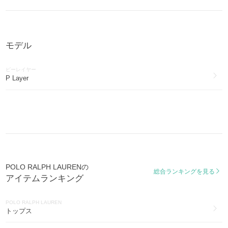
POLO RALPH LAUREN
財布・雑貨(593)
モデル
POLO RALPH LAUREN
水着・ビーチグッズ(352)
ピーレイヤー
POLO RALPH LAUREN
P Layer
アイウェア(260)
POLO RALPH LAUREN
インナー・ルームウェア(212)
POLO RALPH LAUREN
ゴルフ(170)
POLO RALPH LAUREN
POLO RALPH LAURENの
総合ランキングを見る
その他ファッション(29)
アイテムランキング
POLO RALPH LAUREN
腕時計(19)
POLO RALPH LAUREN
トップス
POLO RALPH LAUREN