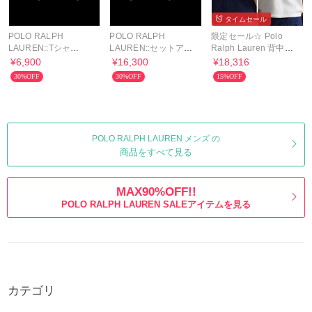
タイムセール
POLO RALPH
POLO RALPH
限定セール☆ Polo
LAUREN::Tシャ
LAUREN::セットアッ
Ralph Lauren 背中ロ
ツ:M[RESALE]
プ:M[RESALE]
ゴ Tシャツ
¥6,900
¥16,300
¥18,316
30%OFF
30%OFF
15%OFF
POLO RALPH LAUREN メンズ の
商品をすべて見る
MAX90%OFF!!
POLO RALPH LAUREN SALEアイテムを見る
カテゴリ