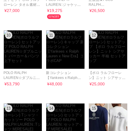
ローレン タオル素材
LAUREN::ジャケッ
RALPH
トップス＆パンツ
ト:L[RESALE]
LAUREN★5.75-Inch
¥27,000
¥19,275
¥26,500
Swim Trunk
61%OFF
10
11
12
POLO RALPH
新コレクション
【ポロ ラルフローレ
LAUREN☆ダブルニッ
【Yankees x Ralph
ン】ニット シアサッカ
ト パーカー＆パンツ
Lauren x New Era】
ー 半袖 セットアップ
¥53,790
¥48,000
¥25,000
上下セット
コラボCAP
13
14
15