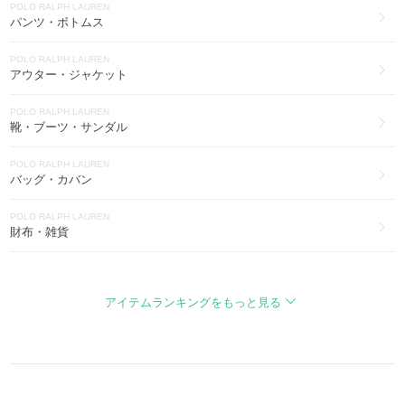
アクセサリー(14)
POLO RALPH LAUREN
パンツ・ボトムス
POLO RALPH LAUREN
スマホケース・テックアクセサリー(12)
POLO RALPH LAUREN
アウター・ジャケット
POLO RALPH LAUREN
スーツ(5)
POLO RALPH LAUREN
靴・ブーツ・サンダル
POLO RALPH LAUREN
フィットネス(2)
POLO RALPH LAUREN
バッグ・カバン
POLO RALPH LAUREN
財布・雑貨
POLO RALPH LAUREN
帽子
アイテムランキングをもっと見る
POLO RALPH LAUREN
ファッション雑貨・小物
POLO RALPH LAUREN
インナー・ルームウェア