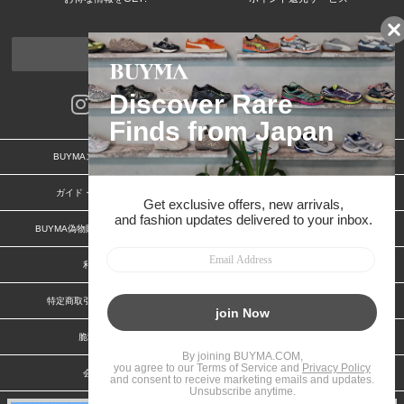
ページトップへ
BUYMAスタートガイド
安心への取り組み
ガイド・お問い合わせ
かんたん購入ガイド
BUYMA偽物販売防止の取り組み
BUYMA CARD
利用規約
プライバシー
特定商取引法に関する表記
お客様情報の外部送信について
脆弱性報告
お知らせ(PCサイト)
会社案内
スタッフ募集