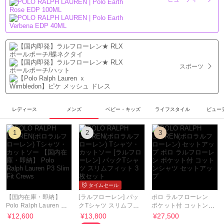
スポーツ
レディース
メンズ
ベビー・キッズ
ライフスタイル
ビュー
1
2
3
タイムセール
【国内在庫・即納】
[ラルフローレン] パッ
ポロ ラルフローレン
Polo Ralph Lauren P3
クTシャツ スリムフィ
ポケット付 コットンシ
Slim Fit Crews
ット 3枚セット
ャツ セットアップ
¥12,600
¥13,800
¥27,500