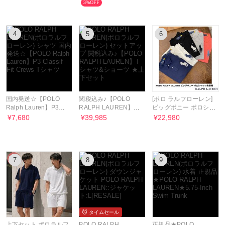
3%OFF
4
5
6
国内発送☆【POLO
関税込み♪【POLO
[ポロ ラルフローレン]
Ralph Lauren】P3
RALPH LAUREN】T
ビッグポニー ポロシャ
Classif Fit Crews Tシ
シャツ&ショーツ ★上
ツ 5色展開
¥7,680
¥39,985
¥22,980
ャツ
下セット
7
8
9
タイムセール
上下セット ポロラルフ
POLO RALPH
正規品★POLO