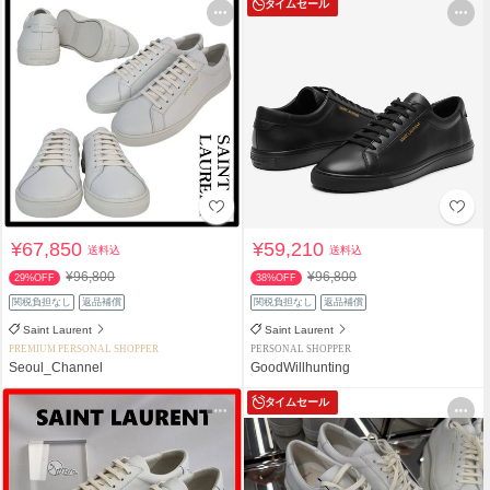
タイムセール
¥67,850
¥59,210
送料込
送料込
¥96,800
¥96,800
29%OFF
38%OFF
関税負担なし
返品補償
関税負担なし
返品補償
Saint Laurent
Saint Laurent
PREMIUM PERSONAL SHOPPER
PERSONAL SHOPPER
Seoul_Channel
GoodWillhunting
タイムセール