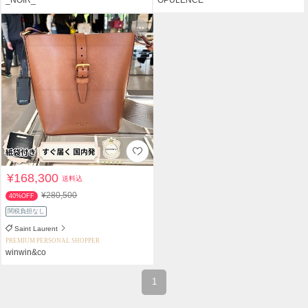
¥168,300
送料込
¥280,500
40%OFF
関税負担なし
Saint Laurent
PREMIUM PERSONAL SHOPPER
winwin&co
1