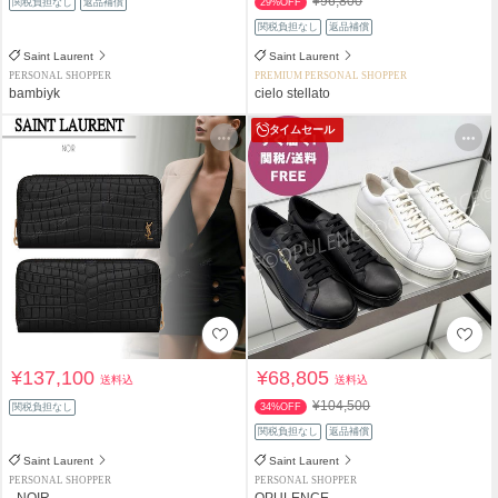
¥96,800
関税負担なし
返品補償
29%OFF
関税負担なし
返品補償
Saint Laurent
Saint Laurent
PERSONAL SHOPPER
PREMIUM PERSONAL SHOPPER
bambiyk
cielo stellato
タイムセール
¥137,100
¥68,805
送料込
送料込
¥104,500
関税負担なし
34%OFF
関税負担なし
返品補償
Saint Laurent
Saint Laurent
PERSONAL SHOPPER
PERSONAL SHOPPER
_NOIR_
OPULENCE