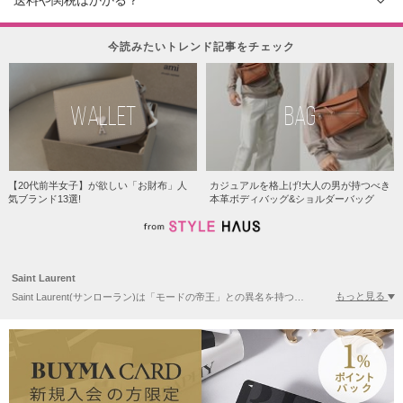
今読みたいトレンド記事をチェック
WALLET
BAG
【20代前半女子】が欲しい「お財布」人
カジュアルを格上げ!大人の男が持つべき
気ブランド13選!
本革ボディバッグ&ショルダーバッグ
Saint Laurent
もっと見る
Saint Laurent(サンローラン)は「モードの帝王」との異名を持つ、アルジェリア出身のデザイナー、イヴ・サンローランが1962年に発表したブランドです。1960年代後半に、フランス人女優のカトリーヌ・ドヌーヴがマスコット的存在として位置したことで有名です。クラシカルなジャケットスタイルやラグジュアリーなドレスなどをコレクションで発表し話題を呼びました。2013年春夏コレクションより、新たにデザインディレクターに就任したエディ・スリマンのもとYves Saint Laurent(イヴサンローラン)からブランド名を変更。ビューティーラインのみこれまでのYves Saint Laurent(イヴサンローラン)のブランド名で発表されています。