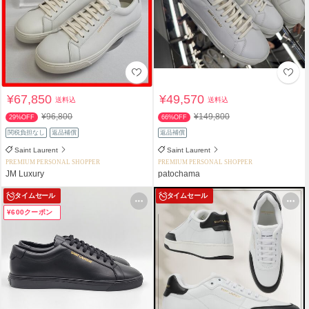
¥67,850
¥49,570
送料込
送料込
¥96,800
¥149,800
29%OFF
66%OFF
関税負担なし
返品補償
返品補償
Saint Laurent
Saint Laurent
PREMIUM PERSONAL SHOPPER
PREMIUM PERSONAL SHOPPER
JM Luxury
patochama
タイムセール
タイムセール
¥600クーポン