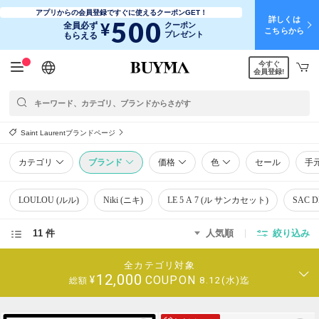
アプリからの会員登録ですぐに使えるクーポンGET！
詳しくは
500
¥
全員必ず
クーポン
こちらから
プレゼント
もらえる
今すぐ
日本語
English
简体中文
繁體中文
会員登録!
Saint Laurentブランドページ
カテゴリ
ブランド
価格
色
セール
手
LOULOU (ルル)
Niki (ニキ)
LE 5 A 7 (ル サンカセット)
SAC 
11 件
人気順
絞り込み
全カテゴリ対象
12,000
COUPON
¥
8.12(水)迄
総額