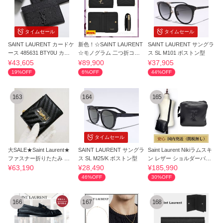
タイムセール
タイムセール
SAINT LAURENT カードケ
新色！☆SAINT LAURENT
SAINT LAURENT サングラ
ース 485631 BTY0U カサ
☆モノグラム 二つ折コン
ス SL M101 ボストン型
ンドラロゴ
パクトウォレット
¥43,605
¥89,900
¥37,905
19%OFF
6%OFF
44%OFF
163
164
165
タイムセール
大SALE★Saint Laurent★
SAINT LAURENT サングラ
Saint Laurent Nikiラムスキ
ファスナー折りたたみ 財
ス SL M25/K ボストン型
ン レザー ショルダーバッ
布★送関込
グ
¥63,190
¥28,490
¥185,990
46%OFF
30%OFF
166
167
168