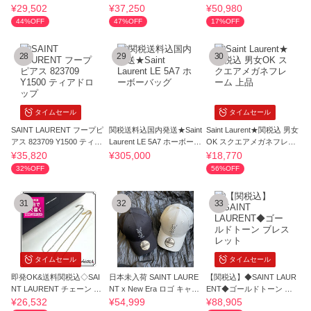
ンドラロゴ
レス 上品さ
★正規品★
¥29,502
¥37,250
¥50,980
44%OFF
47%OFF
17%OFF
28
29
30
タイムセール
タイムセール
SAINT LAURENT フープピ
関税送料込国内発送★Saint
Saint Laurent★関税込 男女
アス 823709 Y1500 ティア
Laurent LE 5A7 ホーボーバ
OK スクエアメガネフレー
ドロップ
ッグ
ム 上品
¥35,820
¥305,000
¥18,770
32%OFF
56%OFF
31
32
33
タイムセール
タイムセール
即発OK&送料関税込◇SAI
日本未入荷 SAINT LAURE
【関税込】◆SAINT LAUR
NT LAURENT チェーン ネ
NT x New Era ロゴ キャッ
ENT◆ゴールドトーン ブ
ックレス
プ 大人気♪
レスレット
¥26,532
¥54,999
¥88,905