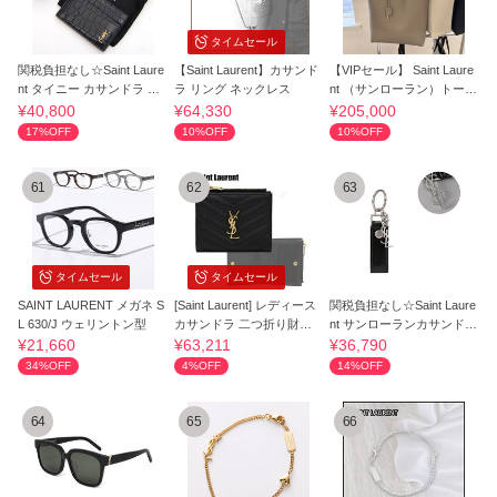
タイムセール
関税負担なし☆Saint Laure
【Saint Laurent】カサンド
【VIPセール】 Saint Laure
nt タイニー カサンドラ カ
ラ リング ネックレス
nt （サンローラン）トート
ードケース
バッグ
¥40,800
¥64,330
¥205,000
17%OFF
10%OFF
10%OFF
61
62
63
タイムセール
タイムセール
SAINT LAURENT メガネ S
[Saint Laurent] レディース
関税負担なし☆Saint Laure
L 630/J ウェリントン型
カサンドラ 二つ折り財布
nt サンローランカサンドラ
☆関税込☆
キーリング
¥21,660
¥63,211
¥36,790
34%OFF
4%OFF
14%OFF
64
65
66