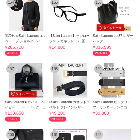
154
155
156
タイムセール
関税込☆Saint Laurent エン
【Saint Laurent】サンロー
Saint Laurent Le 37 レザー
ベロープ ショルダーバッ
ラン メガネフレーム 正規
バッグ
グ
品 SALE
¥205,700
¥14,800
¥336,599
4%OFF
26%OFF
157
158
159
タイムセール
SaintLaurent★カバス ベ
♦Saint Laurent♦カサンドラ
Saint Laurent ビルクリッ
イビー トートバッグ 2
ベルト グレインレザー
プ サンローランロゴ
wayショルダー
¥133,650
¥49,200
¥39,800
1%OFF
29%OFF
160
161
162