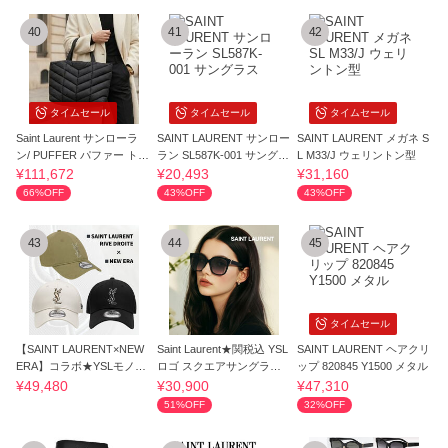
40
41
42
タイムセール
タイムセール
タイムセール
Saint Laurent サンローラ
SAINT LAURENT サンロー
SAINT LAURENT メガネ S
ン/ PUFFER パファー トー
ラン SL587K-001 サングラ
L M33/J ウェリントン型
トバッグ
ス
¥111,672
¥20,493
¥31,160
66%OFF
43%OFF
43%OFF
43
44
45
タイムセール
【SAINT LAURENT×NEW
Saint Laurent★関税込 YSL
SAINT LAURENT ヘアクリ
ERA】コラボ★YSLモノグ
ロゴ スクエアサングラス
ップ 820845 Y1500 メタル
ラムキャップ
UV遮断
¥49,480
¥30,900
¥47,310
51%OFF
32%OFF