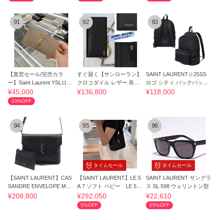
91
92
93
【直営セール/完売カラ
すぐ届く【サンローラン】
SAINT LAURENT☆25SS
ー】Saint Laurent YSLロゴ
クロコダイル レザー 長財
ロゴ シティ バックパック
キーケース
布 送料無料
リュック
¥45,000
¥136,800
¥118,000
33%OFF
94
95
96
タイムセール
タイムセール
【SAINT LAURENT】CAS
【SAINT LAURENT】LE 5
SAINT LAURENT サングラ
SANDRE ENVELOPE MES
A 7 ソフト ベビー LE 5 A
ス SL 598 ウェリントン型
SENGER BAG
7 BABY BAG
¥208,800
¥292,050
¥22,610
5%OFF
65%OFF