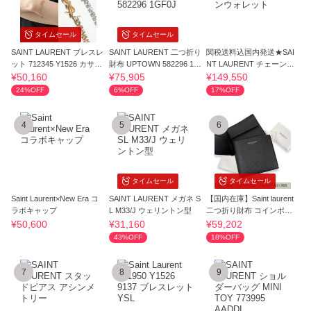
タイムセール
タイムセール
SAINT LAURENT ブレスレ
SAINT LAURENT 二つ折り
関税送料込国内発送★SAI
ット 712345 Y1526 カサン
財布 UPTOWN 582296 1G
NT LAURENT チェーンウ
ドラロゴ
F0J
ォレット
¥50,160
¥75,905
¥149,550
24%OFF
6%OFF
17%OFF
4
5
6
タイムセール
タイムセール
Saint Laurent×New Era コ
SAINT LAURENT メガネ S
【国内在庫】Saint laurent
ラボキャップ
L M33/J ウェリントン型
二つ折り財布 コインポケ
ット付き
¥50,600
¥31,160
¥59,202
43%OFF
18%OFF
7
8
9