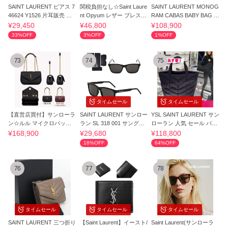
SAINT LAURENT ピアス 7
関税負担なし☆Saint Laure
SAINT LAURENT MONOG
46624 Y1526 片耳販売 カ
nt Opyum レザー ブレスレ
RAM CABAS BABY BAG (5
サンドラロゴ
ット
68853)
¥29,450
¥46,800
¥108,900
33%OFF
3%OFF
1%OFF
73
74
75
タイムセール
タイムセール
【直営店買付】サンローラ
SAINT LAURENT サンロー
YSL SAINT LAURENT サン
ン☆ルル マイクロバッグ
ラン SL 318 001 サングラ
ローラン 人気 セール バッ
ラム☆823962
ス SL318-001
グ
¥168,900
¥29,680
¥118,800
18%OFF
64%OFF
76
77
78
タイムセール
タイムセール
タイムセール
SAINT LAURENT 三つ折り
【Saint Laurent】イースト/
Saint Laurent(サンローラ