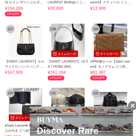
SLロゴ レザーショルダー
LAURENT Berlingoミニポ
aurent】クチュール ミニ
バッグ
ーチ チャーム
クラッチ
¥194,000
¥28,800
¥13,900
13%OFF
187
188
189
タイムセール
タイムセール
【SAINT LAURENT】ルル
【SAINT LAURENT】 LE 5
VIP特価セール【Saint Laur
マイクロ ハンドバッグ ラ
A 7 HOBO BAG
ent】モノグラム 三つ折り
ムスキン
財布 送料込
¥167,900
¥261,184
¥81,987
27%OFF
13%OFF
190
191
192
タイムセール
タイムセール
♦Saint Laurent♦ ロゴ 小銭
関税込★saint laurent × ne
【直営店セール】Saint Lau
入れ付き 三つ折り財布
w era コラボ キャップ 日
rent レザー ライダースジ
本未入荷
ャケット