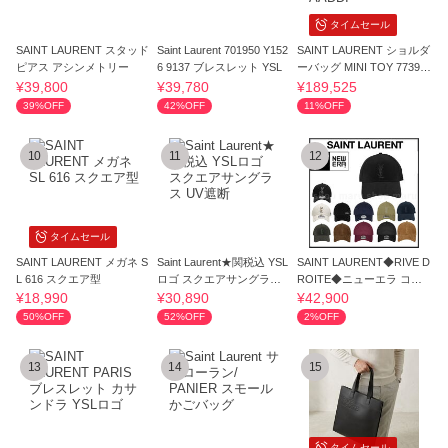
タイムセール
SAINT LAURENT スタッド
Saint Laurent 701950 Y152
SAINT LAURENT ショルダ
ピアス アシンメトリー
6 9137 ブレスレット YSL
ーバッグ MINI TOY 77399
5 AADDI
¥39,800
¥39,780
¥189,525
39%OFF
42%OFF
11%OFF
10
11
12
タイムセール
SAINT LAURENT メガネ S
Saint Laurent★関税込 YSL
SAINT LAURENT◆RIVE D
L 616 スクエア型
ロゴ スクエアサングラス
ROITE◆ニューエラ コラ
UV遮断
ボ ロゴキャップ
¥18,990
¥30,890
¥42,900
50%OFF
52%OFF
2%OFF
13
14
15
タイムセール