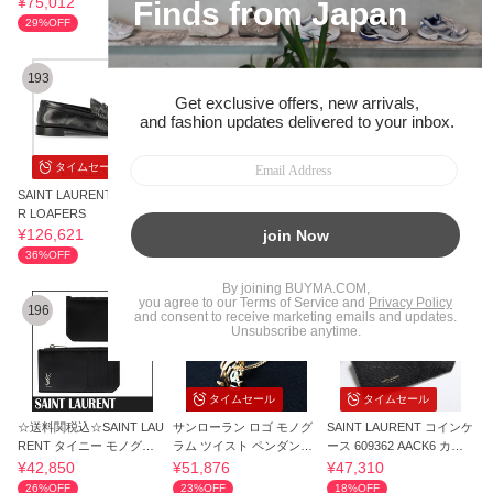
¥75,012
¥53,800
¥354,490
29%OFF
65%OFF
193
194
195
タイムセール
SAINT LAURENT LEATHE
SAINT LAURENT サングラ
【国内在庫】SAINT LAUR
R LOAFERS
ス アジアン 男女 SL M95/K
ENT サンローラン リバー
-001 本物保証
ス ロゴＴシャツ
¥126,621
¥38,490
¥37,000
36%OFF
35%OFF
60%OFF
196
197
198
タイムセール
タイムセール
☆送料関税込☆SAINT LAU
サンローラン ロゴ モノグ
SAINT LAURENT コインケ
RENT タイニー モノグラ
ラム ツイスト ペンダント
ース 609362 AACK6 カー
ム カードケース
ネックレス
ドケース
¥42,850
¥51,876
¥47,310
26%OFF
23%OFF
18%OFF