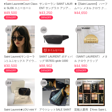
♦Saint Laurent♦Court Class
サンローラン SAINT LAUR
★【Saint Laurent】 ハーフ
ic SL/06 スニーカー☆
ENT サングラス アジアン
ムーン メタル クロウ クリ
フィット
ップ★
¥49,500
¥43,250
¥44,650
55%OFF
39%OFF
181
182
183
タイムセール
Saint Laurent(サンローラ
SAINT LAURENT ボディバ
《SAINT LAURENT》 メタ
ン) ユニセックス アイウェ
ッグ 557831-givle-1000
ル クロウ クリップ
ア 安全発送
¥30,500
¥88,902
¥44,980
39%OFF
24%OFF
22%OFF
184
185
186
Saint Laurent★LOU mini Y
アウトレットSALE SAINT
芸能人愛用 【Yves Saint L