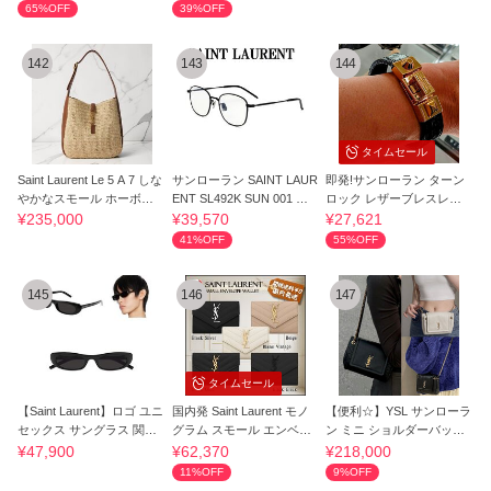
65%OFF
39%OFF
142
143
144
タイムセール
Saint Laurent Le 5 A 7 しな
サンローラン SAINT LAUR
即発!サンローラン ターン
やかなスモール ホーボー
ENT SL492K SUN 001 サ
ロック レザーブレスレッ
バッグ
ングラス
ト メタルロゴ
¥235,000
¥39,570
¥27,621
41%OFF
55%OFF
145
146
147
タイムセール
【Saint Laurent】ロゴ ユニ
国内発 Saint Laurent モノ
【便利☆】YSL サンローラ
セックス サングラス 関税
グラム スモール エンベロ
ン ミニ ショルダーバッグ
送料込み
ープ 財布
ノリータ
¥47,900
¥62,370
¥218,000
11%OFF
9%OFF