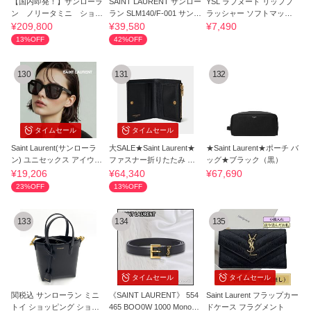
【国内即発！】サンローラ
SAINT LAURENT サンロー
YSL ラブヌード リップブ
ン ノリータミニ ショル
ラン SLM140/F-001 サング
ラッシャー ソフトマット
ダーバッグ
ラス
ティント
¥209,800
¥39,580
¥7,490
13%OFF
42%OFF
130
131
132
タイムセール
タイムセール
Saint Laurent(サンローラ
大SALE★Saint Laurent★
★Saint Laurent★ポーチ バ
ン) ユニセックス アイウェ
ファスナー折りたたみ 財
ッグ★ブラック（黒）
ア 安全発送
布☆送関込
¥19,206
¥64,340
¥67,690
23%OFF
13%OFF
133
134
135
タイムセール
タイムセール
関税込 サンローラン ミニ
《SAINT LAURENT》 554
Saint Laurent フラップカー
トイ ショッピング ショル
465 BOO0W 1000 Monogr
ドケース フラグメント