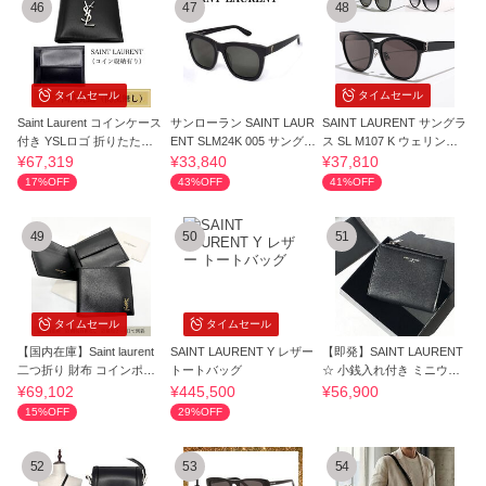
46
47
48
タイムセール
タイムセール
Saint Laurent コインケース
サンローラン SAINT LAUR
SAINT LAURENT サングラ
付き YSLロゴ 折りたたみ
ENT SLM24K 005 サングラ
ス SL M107 K ウェリント
財布
ス
ン型
¥67,319
¥33,840
¥37,810
17%OFF
43%OFF
41%OFF
49
50
51
タイムセール
タイムセール
【国内在庫】Saint laurent
SAINT LAURENT Y レザー
【即発】SAINT LAURENT
二つ折り 財布 コインポケ
トートバッグ
☆ 小銭入れ付き ミニウォ
ット付き
レット ブラック
¥69,102
¥445,500
¥56,900
15%OFF
29%OFF
52
53
54