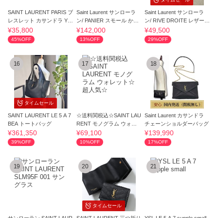
SAINT LAURENT PARIS ブ
Saint Laurent サンローラ
Saint Laurent サンローラ
レスレット カサンドラ YS
ン/ PANIER スモール かご
ン/ RIVE DROITE レザート
Lロゴ
バッグ
ート
¥35,800
¥142,000
¥49,500
45%OFF
13%OFF
29%OFF
16
17
18
タイムセール
SAINT LAURENT LE 5 A 7
☆送料関税込☆SAINT LAU
Saint Laurent カサンドラ
BEA トートバッグ
RENT モノグラム ウォレ
チェーンショルダーバッグ
ット☆超人気☆
¥361,350
¥69,100
¥139,990
39%OFF
10%OFF
17%OFF
19
20
21
タイムセール