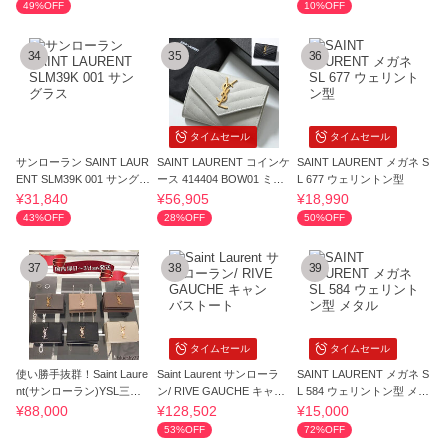
49%OFF
10%OFF
34
35
36
タイムセール
タイムセール
サンローラン SAINT LAUR
SAINT LAURENT コインケ
SAINT LAURENT メガネ S
ENT SLM39K 001 サングラ
ース 414404 BOW01 ミニ
L 677 ウェリントン型
ス
財布
¥31,840
¥56,905
¥18,990
43%OFF
28%OFF
50%OFF
37
38
39
タイムセール
タイムセール
使い勝手抜群！Saint Laure
Saint Laurent サンローラ
SAINT LAURENT メガネ S
nt(サンローラン)YSL三つ
ン/ RIVE GAUCHE キャン
L 584 ウェリントン型 メタ
折り財布
バストート
ル
¥88,000
¥128,502
¥15,000
53%OFF
72%OFF