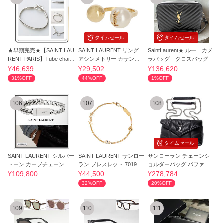
タイムセール
タイムセール
★早期完売★【SAINT LAU
SAINT LAURENT リング
SaintLaurent★ ルー カメ
RENT PARIS】Tube chain
アシンメトリー カサンド
ラバッグ クロスバッグ
bracelet
ラロゴ
¥46,639
¥29,502
¥136,620
31%OFF
44%OFF
1%OFF
106
107
108
タイムセール
SAINT LAURENT シルバー
SAINT LAURENT サンロー
サンローラン チェーンシ
トーン カーブチェーン ブ
ラン ブレスレット 701950
ョルダーバッグ パファー 7
レスレット
Y1526 9137
59337
¥109,800
¥44,500
¥278,784
32%OFF
20%OFF
109
110
111