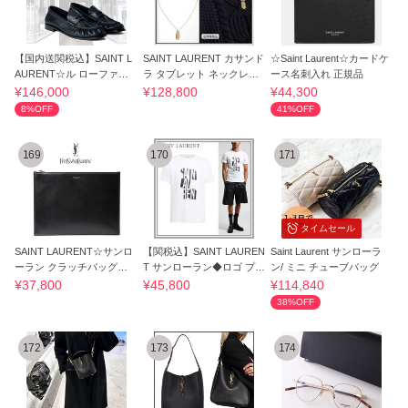
【国内送関税込】SAINT L
SAINT LAURENT カサンド
☆Saint Laurent☆カードケ
AURENT☆ル ローファー 1
ラ タブレット ネックレス
ース名刺入れ 正規品
5
人気
¥146,000
¥128,800
¥44,300
8%OFF
41%OFF
169
170
171
タイムセール
SAINT LAURENT☆サンロ
【関税込】SAINT LAUREN
Saint Laurent サンローラ
ーラン クラッチバッグ☆ L
T サンローラン◆ロゴ プリ
ン/ ミニ チューブバッグ
サイズ
ント Tシャツ
¥37,800
¥45,800
¥114,840
38%OFF
172
173
174