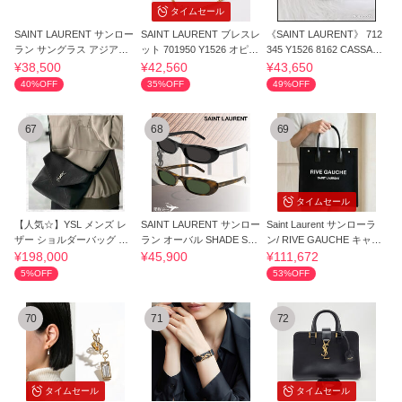
タイムセール
SAINT LAURENT サンロー
SAINT LAURENT ブレスレ
《SAINT LAURENT》 712
ラン サングラス アジアン
ット 701950 Y1526 オピウ
345 Y1526 8162 CASSAND
フィットssl091
ム ハート
RE ブレスレット
¥38,500
¥42,560
¥43,650
40%OFF
35%OFF
49%OFF
67
68
69
タイムセール
【人気☆】YSL メンズ レ
SAINT LAURENT サンロー
Saint Laurent サンローラ
ザー ショルダーバッグ エ
ラン オーバル SHADE SL5
ン/ RIVE GAUCHE キャン
ンベロープ
57
バストート
¥198,000
¥45,900
¥111,672
5%OFF
53%OFF
70
71
72
タイムセール
タイムセール