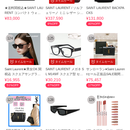
タイムセール
★送料関税込★SAINT LAU
SAINT LAURENT / ソルフ
SAINT LAURENT BACKPA
RENT コンパクト ウォレ
ェリーノ ミニ レザー ショ
CKS
ット
ルダーバッグ
¥83,000
¥337,590
¥131,800
9%OFF
40%OFF
124
125
126
タイムセール
タイムセール
タイムセール
Saint Laurent★男女OK 関
SAINT LAURENT メガネ S
サンローラン♦Saint Lauren
税込 スクエアサングラス
L M149/F スクエア型 セル
tセール正規品SALE期間限
UV遮断
フレーム
定
¥16,955
¥30,210
¥75,457
51%OFF
47%OFF
17%OFF
127
128
129