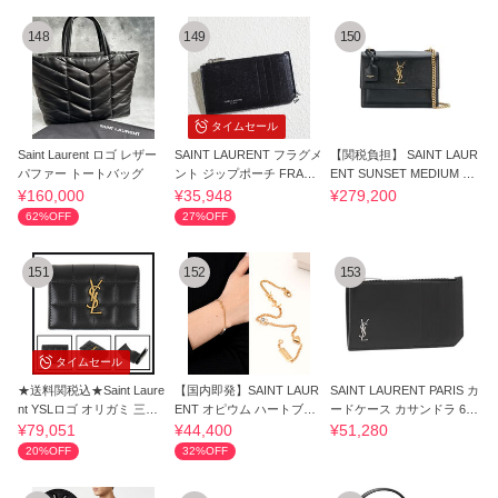
148
149
150
タイムセール
Saint Laurent ロゴ レザー
SAINT LAURENT フラグメ
【関税負担】 SAINT LAUR
パファー トートバッグ
ント ジップポーチ FRAGM
ENT SUNSET MEDIUM BA
ENTS ZIP POUCH
G
¥160,000
¥35,948
¥279,200
62%OFF
27%OFF
151
152
153
タイムセール
★送料関税込★Saint Laure
【国内即発】SAINT LAUR
SAINT LAURENT PARIS カ
nt YSLロゴ オリガミ 三つ
ENT オピウム ハートブレ
ードケース カサンドラ 629
折り財布
スレット
899 1JB0E
¥79,051
¥44,400
¥51,280
20%OFF
32%OFF