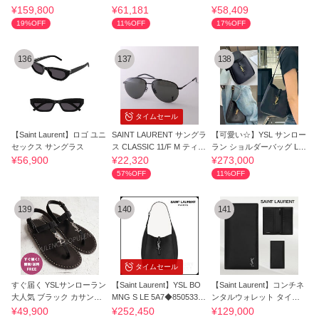
ダー トート
am Square Belt
¥159,800
¥61,181
¥58,409
19%OFF
11%OFF
17%OFF
136
137
138
タイムセール
【Saint Laurent】ロゴ ユニ
SAINT LAURENT サングラ
【可愛い☆】YSL サンロー
セックス サングラス
ス CLASSIC 11/F M ティア
ラン ショルダーバッグ LE
ドロップ型
5 A7 ベビー
¥56,900
¥22,320
¥273,000
57%OFF
11%OFF
139
140
141
タイムセール
すぐ届く YSLサンローラン
【Saint Laurent】YSL BO
【Saint Laurent】コンチネ
大人気 ブラック カサンド
MNG S LE 5A7◆850533A
ンタルウォレット タイニ
ラ サンダル
ACQG
ーカサンドラ
¥49,900
¥252,450
¥129,000