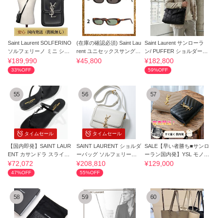
Saint Laurent SOLFERINO
(在庫の確認必須) Saint Lau
Saint Laurent サンローラ
ソルフェリーノ ミニ ショ
rent ユニセックスサングラ
ン/ PUFFER ショルダーバ
ルダーバッグ
ス
ッグ
¥189,990
¥45,800
¥182,800
33%OFF
59%OFF
55
56
57
タイムセール
タイムセール
【国内即発】SAINT LAUR
SAINT LAURENT ショルダ
SALE【早い者勝ち■サンロ
ENT カサンドラ スライド
ーバッグ ソルフェリーノ 6
ーラン国内発】YSL モノグ
パテントレザー
34306 0SX0W
ラム 財布
¥72,072
¥208,810
¥129,000
47%OFF
55%OFF
58
59
60