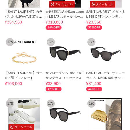
タイムセール
タイムセール
【SAINT LAURENT】カラ
☆送料関税込☆Saint Laure
SAINT LAURENT メガネ S
バリあり/2WAY/LE 37ミニ
nt LE 5A7 スモール ホーボ
L 555 OPT ボストン型 メ
バッグ
ーバッグ
タルフレーム
¥354,960
¥310,860
¥23,560
19%OFF
57%OFF
175
176
177
【SAINT LAURENT】ゴー
サンローラン SL 95/F 001
SAINT LAURENT サンロー
ルド調ブレスレット
サングラス ユニセックス
ラン SL M39/K-001 サング
ラス
¥103,000
¥33,900
¥31,400
42%OFF
44%OFF
178
179
180
タイムセール