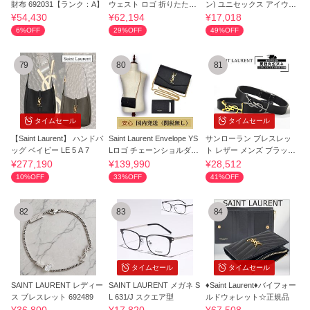
財布 692031【ランク：A】
ウェスト ロゴ 折りたたみ
ン) ユニセックス アイウェ
財布
ア 安全発送
¥54,430
¥62,194
¥17,018
6%OFF
29%OFF
49%OFF
79
80
81
タイムセール
タイムセール
【Saint Laurent】 ハンドバ
Saint Laurent Envelope YS
サンローラン ブレスレッ
ッグ ベイビー LE 5 A 7
Lロゴ チェーンショルダー
ト レザー メンズ ブラック
バッグ
708815
¥277,190
¥139,990
¥28,512
10%OFF
33%OFF
41%OFF
82
83
84
タイムセール
タイムセール
SAINT LAURENT レディー
SAINT LAURENT メガネ S
♦Saint Laurent♦バイフォー
ス ブレスレット 692489
L 631/J スクエア型
ルドウォレット☆正規品