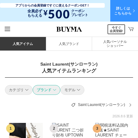
アプリからの会員登録ですぐに使えるクーポンGET！
詳しくは
500
¥
全員必ず
クーポン
こちらから
プレゼント
もらえる
今すぐ
会員登録!
人気パーソナル
人気アイテム
人気ブランド
ショッパー
Saint Laurent(サンローラン)
人気アイテムランキング
カテゴリ
ブランド
モデル
Saint Laurent(サンローラン)
2026.8.6 更新
1
2
3