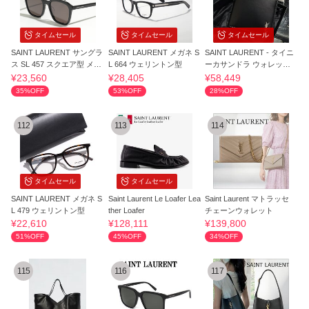
タイムセール
タイムセール
タイムセール
SAINT LAURENT サングラ
SAINT LAURENT メガネ S
SAINT LAURENT - タイニ
ス SL 457 スクエア型 メガ
L 664 ウェリントン型
ーカサンドラ ウォレット
ネ
折りたたみ財布
¥23,560
¥28,405
¥58,449
35%OFF
53%OFF
28%OFF
112
113
114
タイムセール
タイムセール
SAINT LAURENT メガネ S
Saint Laurent Le Loafer Lea
Saint Laurent マトラッセ
L 479 ウェリントン型
ther Loafer
チェーンウォレット
¥22,610
¥128,111
¥139,800
51%OFF
45%OFF
34%OFF
115
116
117