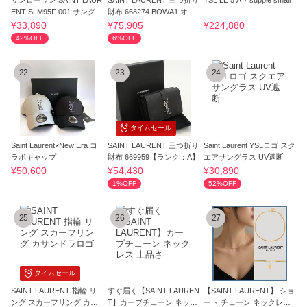
サンローラン SAINT LAUR
SAINT LAURENT 三つ折り
YSL LE 5 A 7 supple small
ENT SLM95F 001 サングラ
財布 668274 BOWA1 オリ
ス
ガミ
¥33,890
¥75,905
¥224,880
42%OFF
6%OFF
22
23
24
タイムセール
Saint Laurent×New Era コ
SAINT LAURENT 三つ折り
Saint Laurent YSLロゴ スク
ラボキャップ
財布 669959【ランク：A】
エアサングラス UV遮断
¥50,600
¥54,430
¥30,890
1%OFF
52%OFF
25
26
27
タイムセール
SAINT LAURENT 指輪 リ
すぐ届く【SAINT LAUREN
【SAINT LAURENT】 ショ
ング スカーフリング カサ
T】カーブチェーン ネック
ート チェーン ネックレス