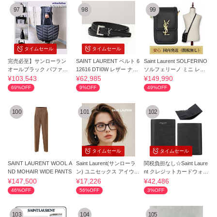
97
98
99
タイムセール
タイムセール
完売必至】サンローラン
SAINT LAURENT ベルト 6
Saint Laurent SOLFERINO
オールブラック パファー
12616 DTI0W レザー ナロ
ソルフェリーノ ミニ レザ
トートバッグ
ーベルト
ーショルダー
¥103,543
¥62,985
¥149,990
69%OFF
9%OFF
49%OFF
100
101
102
タイムセール
タイムセール
SAINT LAURENT WOOL A
Saint Laurent(サンローラ
関税負担なし☆Saint Laure
ND MOHAIR WIDE PANTS
ン) ユニセックス アイウェ
nt クレジットカードウォレ
ア 安全発送
ット
¥147,500
¥17,226
¥42,486
46%OFF
56%OFF
3%OFF
103
104
105