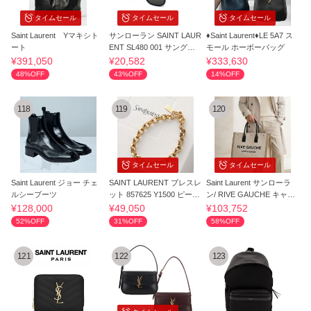
タイムセール
タイムセール
タイムセール
Saint Laurent Yマキシト
サンローラン SAINT LAUR
♦Saint Laurent♦LE 5A7 ス
ート
ENT SL480 001 サングラ
モール ホーボーバッグ
ス
¥391,050
¥20,582
¥333,630
48%OFF
43%OFF
14%OFF
118
119
120
タイムセール
タイムセール
Saint Laurent ジョー チェ
SAINT LAURENT ブレスレ
Saint Laurent サンローラ
ルシーブーツ
ット 857625 Y1500 ピーク
ン/ RIVE GAUCHE キャン
ドチェーン
バストート
¥128,000
¥49,050
¥103,752
52%OFF
31%OFF
58%OFF
121
122
123