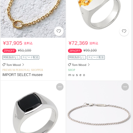
¥37,905
¥72,369
送料込
送料込
¥51,100
¥99,100
25%OFF
26%OFF
関税負担なし
スピード配送
関税負担なし
スピード配送
Tom Wood
Tom Wood
PREMIUM PERSONAL SHOPPER
SHOP
IMPORT SELECT musee
ｍｕｓｅｏ