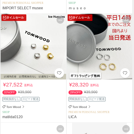
PREMIUM PERSONAL SHOPPER
SHOP
IMPORT SELECT musee
ｍｕｓｅｏ
タイムセール
タイムセール
¥27,522
¥28,320
送料込
送料込
¥39,900
¥39,900
31%OFF
29%OFF
関税負担なし
スピード配送
関税負担なし
スピード配送
Tom Wood
Tom Wood
SHOP
PREMIUM PERSONAL SHOPPER
matilda0120
LICA