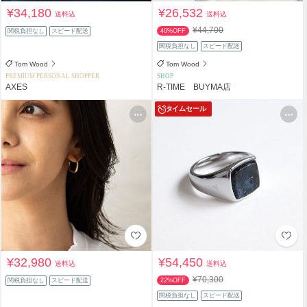
¥34,180
¥26,532
送料込
送料込
¥44,700
関税負担なし
スピード配送
40%OFF
関税負担なし
スピード配送
Tom Wood
Tom Wood
PREMIUM PERSONAL SHOPPER
SHOP
AXES
R-TIME BUYMA店
タイムセール
¥32,980
¥54,450
送料込
送料込
¥70,300
関税負担なし
スピード配送
22%OFF
関税負担なし
スピード配送