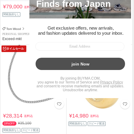
¥79,000
¥45,000
送料込
送料込
¥62,800
関税負担なし
28%OFF
関税負担なし
スピード配送
Tom Wood
Tom Wood
PERSONAL SHOPPER
PREMIUM PERSONAL SHOPPER
Exceed-mkt
cak C
タイムセール
¥28,314
¥14,980
送料込
送料込
¥35,100
19%OFF
関税負担なし
スピード配送
関税負担なし
スピード配送