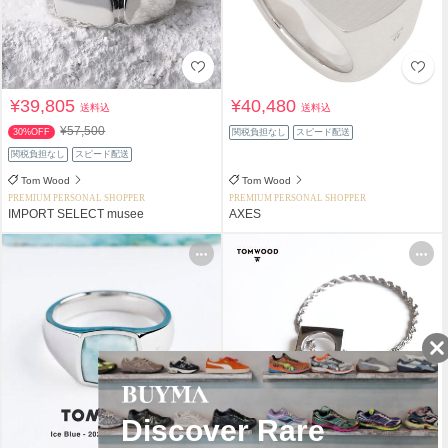
¥39,805
¥40,480
送料込
送料込
¥57,500
30%OFF
関税負担なし
スピード配送
関税負担なし
スピード配送
Tom Wood
Tom Wood
PREMIUM PERSONAL SHOPPER
PREMIUM PERSONAL SHOPPER
IMPORT SELECT musee
AXES