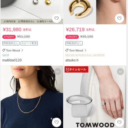
¥31,980
¥26,719
送料込
送料込
¥51,100
¥35,100
37%OFF
23%OFF
関税負担なし
スピード配送
関税負担なし
Tom Wood
Tom Wood
SHOP
PREMIUM PERSONAL SHOPPER
matilda0120
atsuko.h
タイムセール