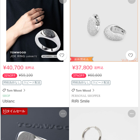
¥40,700
¥37,800
送料込
送料込
¥59,100
¥60,600
31%OFF
37%OFF
関税負担なし
スピード配送
関税負担なし
スピード配送
Tom Wood
Tom Wood
SHOP
PERSONAL SHOPPER
Ublanc
RiRi Smile
タイムセール