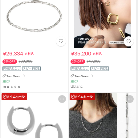
¥26,334
¥35,200
送料込
送料込
¥39,900
¥47,900
34%OFF
26%OFF
関税負担なし
スピード配送
関税負担なし
スピード配送
Tom Wood
Tom Wood
SHOP
SHOP
ｍｕｓｅｏ
Ublanc
タイムセール
タイムセール