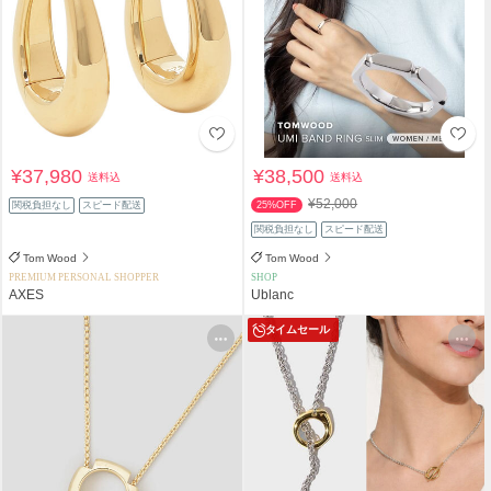
¥37,980
¥38,500
送料込
送料込
¥52,000
関税負担なし
スピード配送
25%OFF
関税負担なし
スピード配送
Tom Wood
Tom Wood
PREMIUM PERSONAL SHOPPER
SHOP
AXES
Ublanc
タイムセール