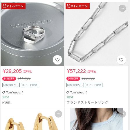
タイムセール
タイムセール
¥29,205
¥57,222
送料込
送料込
¥44,700
¥68,700
34%OFF
16%OFF
関税負担なし
スピード配送
関税負担なし
スピード配送
Tom Wood
Tom Wood
SHOP
SHOP
i-fam
ブランドストリートリング