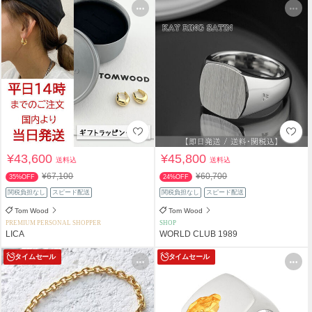
¥43,600
¥45,800
送料込
送料込
¥67,100
¥60,700
35%OFF
24%OFF
関税負担なし
スピード配送
関税負担なし
スピード配送
Tom Wood
Tom Wood
PREMIUM PERSONAL SHOPPER
SHOP
LICA
WORLD CLUB 1989
タイムセール
タイムセール