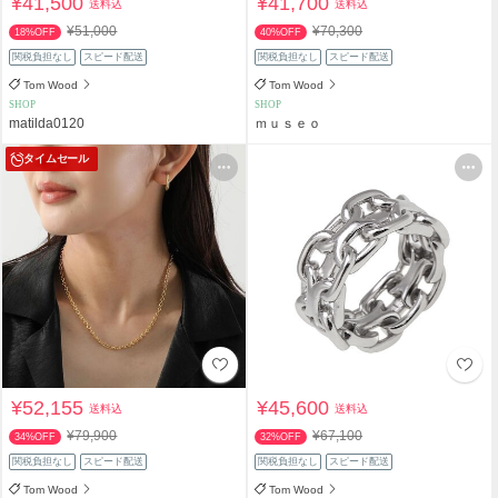
¥41,500
¥41,700
送料込
送料込
¥51,000
¥70,300
18%OFF
40%OFF
関税負担なし
スピード配送
関税負担なし
スピード配送
Tom Wood
Tom Wood
SHOP
SHOP
matilda0120
ｍｕｓｅｏ
タイムセール
¥52,155
¥45,600
送料込
送料込
¥79,900
¥67,100
34%OFF
32%OFF
関税負担なし
スピード配送
関税負担なし
スピード配送
Tom Wood
Tom Wood