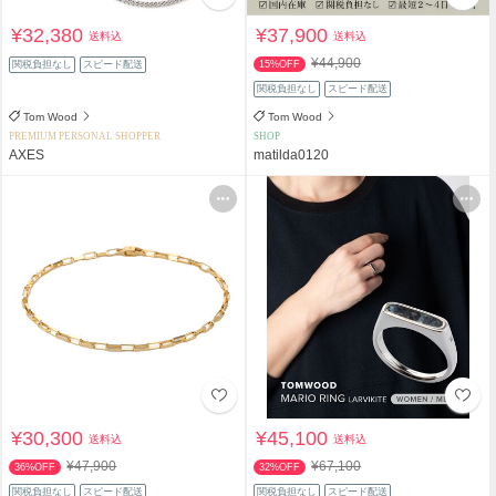
¥32,380
¥37,900
送料込
送料込
¥44,900
関税負担なし
スピード配送
15%OFF
関税負担なし
スピード配送
Tom Wood
Tom Wood
PREMIUM PERSONAL SHOPPER
SHOP
AXES
matilda0120
¥30,300
¥45,100
送料込
送料込
¥47,900
¥67,100
36%OFF
32%OFF
関税負担なし
スピード配送
関税負担なし
スピード配送