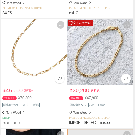
Tom Wood
Tom Wood
PREMIUM PERSONAL SHOPPER
PREMIUM PERSONAL SHOPPER
AXES
cak C
タイムセール
¥46,600
¥30,200
送料込
送料込
¥70,300
¥47,900
33%OFF
36%OFF
関税負担なし
スピード配送
関税負担なし
スピード配送
Tom Wood
Tom Wood
SHOP
PREMIUM PERSONAL SHOPPER
ｍｕｓｅｏ
IMPORT SELECT musee