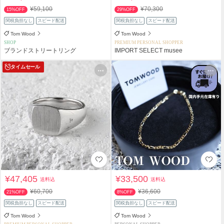
¥59,100
¥70,300
15%OFF
29%OFF
関税負担なし
スピード配送
関税負担なし
スピード配送
Tom Wood
Tom Wood
SHOP
PREMIUM PERSONAL SHOPPER
ブランドストリートリング
IMPORT SELECT musee
タイムセール
¥47,405
¥33,500
送料込
送料込
¥60,700
¥36,600
21%OFF
8%OFF
関税負担なし
スピード配送
関税負担なし
スピード配送
Tom Wood
Tom Wood