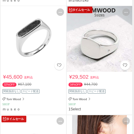
ｍｕｓｅｏ
sh1nach1ku
タイムセール
¥45,600
¥29,502
送料込
送料込
¥67,100
¥44,700
32%OFF
34%OFF
関税負担なし
スピード配送
関税負担なし
スピード配送
Tom Wood
Tom Wood
SHOP
SHOP
ｍｕｓｅｏ
1Select
タイムセール