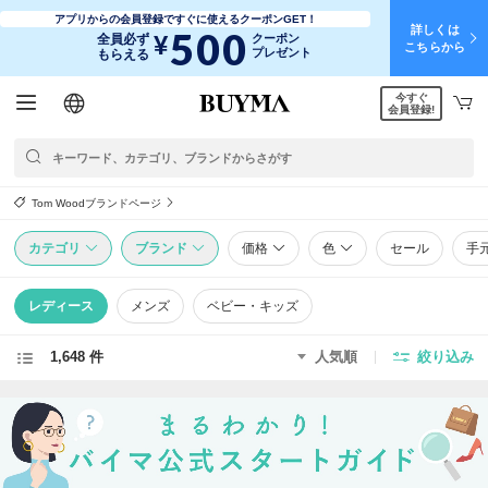
アプリからの会員登録ですぐに使えるクーポンGET！
詳しくは
500
¥
全員必ず
クーポン
こちらから
プレゼント
もらえる
今すぐ
日本語
English
简体中文
繁體中文
会員登録!
Tom Woodブランドページ
カテゴリ
ブランド
価格
色
セール
手
レディース
メンズ
ベビー・キッズ
1,648 件
人気順
絞り込み