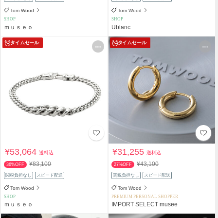
Tom Wood
Tom Wood
SHOP
SHOP
ｍｕｓｅｏ
Ublanc
タイムセール
タイムセール
¥53,064
¥31,255
送料込
送料込
¥83,100
¥43,100
36%OFF
27%OFF
関税負担なし
スピード配送
関税負担なし
スピード配送
Tom Wood
Tom Wood
SHOP
PREMIUM PERSONAL SHOPPER
ｍｕｓｅｏ
IMPORT SELECT musee