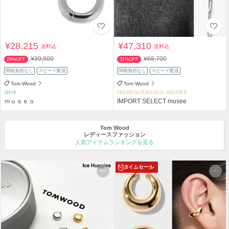
¥28,215
¥47,310
送料込
送料込
¥39,900
¥68,700
29%OFF
31%OFF
関税負担なし
スピード配送
関税負担なし
スピード配送
Tom Wood
Tom Wood
SHOP
PREMIUM PERSONAL SHOPPER
ｍｕｓｅｏ
IMPORT SELECT musee
Tom Wood
レディースファッション
人気アイテムランキングを見る
タイムセール