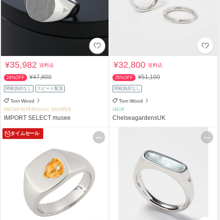
¥35,982
¥32,800
送料込
送料込
¥47,800
¥51,100
24%OFF
35%OFF
関税負担なし
スピード配送
関税負担なし
Tom Wood
Tom Wood
PREMIUM PERSONAL SHOPPER
SHOP
IMPORT SELECT musee
ChelseagardensUK
タイムセール