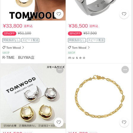
¥33,800
¥36,500
送料込
送料込
¥51,100
¥57,500
33%OFF
36%OFF
関税負担なし
スピード配送
関税負担なし
スピード配送
Tom Wood
Tom Wood
SHOP
SHOP
R-TIME BUYMA店
ｍｕｓｅｏ