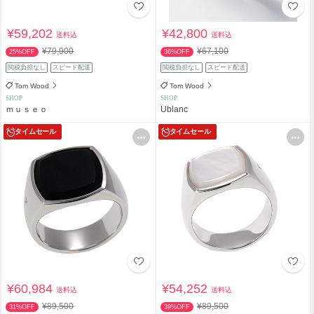
¥59,202
¥42,800
送料込
送料込
¥79,900
¥67,100
25%OFF
36%OFF
関税負担なし
スピード配送
関税負担なし
スピード配送
Tom Wood
Tom Wood
SHOP
SHOP
ｍｕｓｅｏ
Ublanc
タイムセール
タイムセール
¥60,984
¥54,252
送料込
送料込
¥89,500
¥89,500
31%OFF
39%OFF