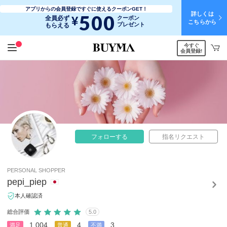
アプリからの会員登録ですぐに使えるクーポンGET！
詳しくは
500
¥
全員必ず
クーポン
こちらから
プレゼント
もらえる
今すぐ
会員登録!
フォローする
指名リクエスト
PERSONAL SHOPPER
pepi_piep
本人確認済
総合評価
5.0
1,004
4
3
満足
普通
不満