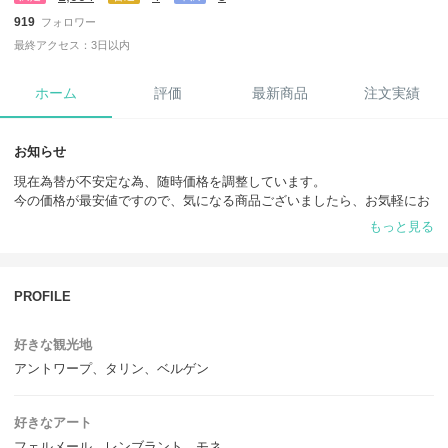
919
フォロワー
最終アクセス：3日以内
ホーム
評価
最新商品
注文実績
お知らせ
現在為替が不安定な為、随時価格を調整しています。
今の価格が最安値ですので、気になる商品ございましたら、お気軽にお
問い合わせください。
もっと見る
数多くのバイヤー様の中からご訪問頂き誠にありがとうございます。
当ショップは、欧米を中心に買い付けを行っております。
PROFILE
皆様に喜んで頂けるよう丁寧なお取引を心がけておりますので、お問い
好きな観光地
合わせ、ご質問などございましたら、お気軽にご連絡ください。
アントワープ、タリン、ベルゲン
どうぞ宜しくお願い致します。
好きなアート
フェルメール、レンブラント、モネ