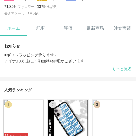
71,809
1379
フォロワー
出品数
最終アクセス：3日以内
ホーム
記事
評価
最新商品
注文実績
お知らせ
■ギフトラッピング承ります♪
アイテム/方法により(無料/有料)がございます.
まずはお問い合わせ下さい
もっと見る
＿＿＿＿＿
■同梱/リピーター様割引♪
お問い合わせよりお気軽にお問い合わせ下さい。
＿＿＿＿＿
人気ランキング
■免責事項
・返品補償サービス以外の返品&交換
1
2
3
・郵便事情による遅延&紛失
（あんしんプラス加入をお勧め致します）
・ホリデーシーズンは郵便物増加に伴い、郵便の遅延の可能性が通常よ
りも高くなる可能性が考えられます。あらかじめご了承くださいませ。