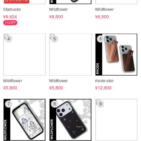
タイムセール
Starbucks
Wildflower
Wildflower
¥9,624
¥8,500
¥6,500
1%OFF
4
5
6
Wildflower
Wildflower
rhode skin
¥5,800
¥5,800
¥12,900
7
8
9