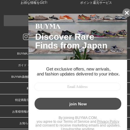
お得な情報をGET!
ポイント還元サービス
ページトップへ
BUYMAスタートガイド
安心への取り組み
ガイド・お問い合わせ
かんたん購入ガイド
BUYMA偽物販売防止の取り組み
BUYMA CARD
利用規約
プライバシー
特定商取引法に関する表記
特定商取引法に関する表記(出品者)
お客様情報の外部送信について
脆弱性報告
お知らせ(PCサイト)
会社案内