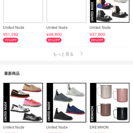
United Nude
United Nude
United Nude
¥51,292
¥48,800
¥37,800
19%OFF
20%OFF
28%OFF
もっと見る
最新商品
United Nude
United Nude
EREWHON