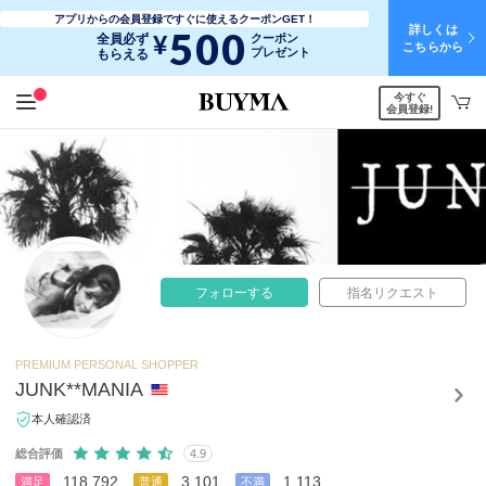
アプリからの会員登録ですぐに使えるクーポンGET！
詳しくは
500
¥
全員必ず
クーポン
こちらから
プレゼント
もらえる
今すぐ
会員登録!
フォローする
指名リクエスト
PREMIUM PERSONAL SHOPPER
JUNK**MANIA
本人確認済
総合評価
4.9
118,792
3,101
1,113
満足
普通
不満