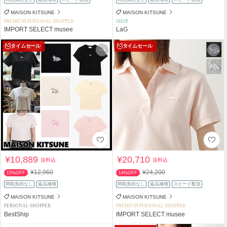
MAISON KITSUNE
MAISON KITSUNE
PREMIUM PERSONAL SHOPPER
SHOP
IMPORT SELECT musee
LaG
タイムセール
タイムセール
¥10,889
¥20,710
送料込
送料込
¥12,960
¥24,200
15%OFF
14%OFF
関税負担なし
返品補償
関税負担なし
返品補償
スピード配送
MAISON KITSUNE
MAISON KITSUNE
PERSONAL SHOPPER
PREMIUM PERSONAL SHOPPER
BestShip
IMPORT SELECT musee