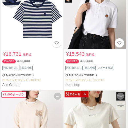
¥16,731
¥15,543
送料込
送料込
¥22,000
¥22,000
23%OFF
29%OFF
関税負担なし
返品補償
関税負担なし
返品補償
スピード配送
MAISON KITSUNE
MAISON KITSUNE
PREMIUM PERSONAL SHOPPER
PREMIUM PERSONAL SHOPPER
Ace Global
euroshop
タイムセール
¥1,000クーポン