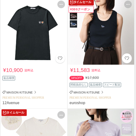
タイムセール
¥300クーポン
¥10,900
¥11,583
送料込
送料込
¥17,600
返品補償
34%OFF
関税負担なし
返品補償
スピード配送
MAISON KITSUNE
MAISON KITSUNE
PREMIUM PERSONAL SHOPPER
PREMIUM PERSONAL SHOPPER
12Avenue
euroshop
タイムセール