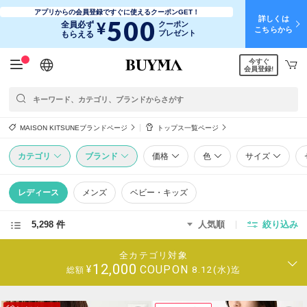
アプリからの会員登録ですぐに使えるクーポンGET！
詳しくは
500
¥
全員必ず
クーポン
こちらから
プレゼント
もらえる
今すぐ
日本語
English
简体中文
繁體中文
会員登録!
MAISON KITSUNEブランドページ
トップス一覧ページ
カテゴリ
ブランド
価格
色
サイズ
レディース
メンズ
ベビー・キッズ
5,298 件
人気順
絞り込み
全カテゴリ対象
12,000
COUPON
¥
8.12(水)迄
総額