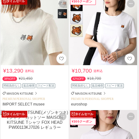
タイムセール
¥300クーポン
¥13,290
¥10,700
送料込
送料込
¥21,450
¥18,700
38%OFF
42%OFF
関税負担なし
返品補償
スピード配送
関税負担なし
返品補償
スピード配送
MAISON KITSUNE
MAISON KITSUNE
PREMIUM PERSONAL SHOPPER
PREMIUM PERSONAL SHOPPER
IMPORT SELECT musee
euroshop
タイムセール
タイムセール
¥300クーポン