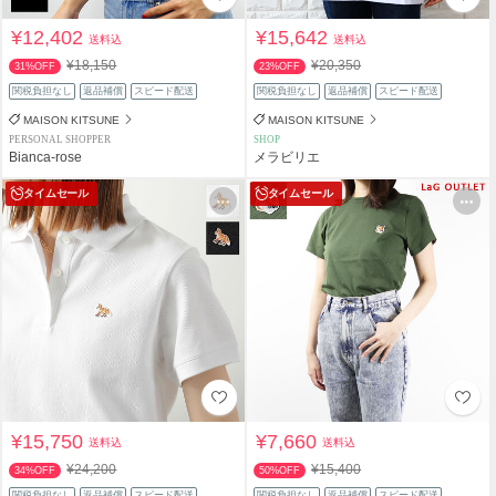
¥12,402
¥15,642
送料込
送料込
¥18,150
¥20,350
31%OFF
23%OFF
関税負担なし
返品補償
スピード配送
関税負担なし
返品補償
スピード配送
MAISON KITSUNE
MAISON KITSUNE
PERSONAL SHOPPER
SHOP
Bianca-rose
メラビリエ
タイムセール
タイムセール
¥15,750
¥7,660
送料込
送料込
¥24,200
¥15,400
34%OFF
50%OFF
関税負担なし
返品補償
スピード配送
関税負担なし
返品補償
スピード配送