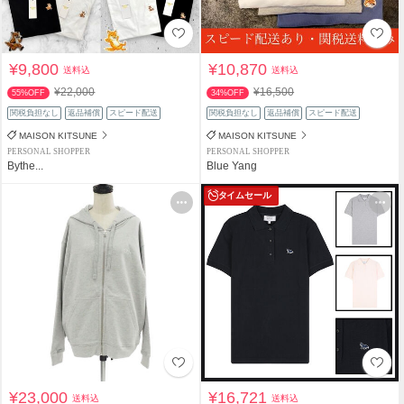
¥9,800
¥10,870
送料込
送料込
¥22,000
¥16,500
55%OFF
34%OFF
関税負担なし
返品補償
スピード配送
関税負担なし
返品補償
スピード配送
MAISON KITSUNE
MAISON KITSUNE
PERSONAL SHOPPER
PERSONAL SHOPPER
Bythe...
Blue Yang
タイムセール
¥23,000
¥16,721
送料込
送料込