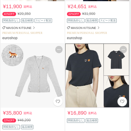
¥11,900
¥24,651
送料込
送料込
¥20,350
¥31,900
41%OFF
22%OFF
関税負担なし
返品補償
スピード配送
関税負担なし
返品補償
スピード配送
MAISON KITSUNE
MAISON KITSUNE
PREMIUM PERSONAL SHOPPER
PREMIUM PERSONAL SHOPPER
euroshop
euroshop
¥35,800
¥16,890
送料込
送料込
¥46,200
22%OFF
関税負担なし
返品補償
関税負担なし
返品補償