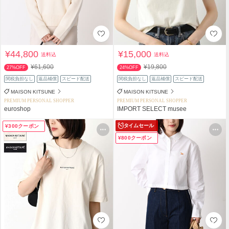
¥44,800
¥15,000
送料込
送料込
¥61,600
¥19,800
27%OFF
24%OFF
関税負担なし
返品補償
スピード配送
関税負担なし
返品補償
スピード配送
MAISON KITSUNE
MAISON KITSUNE
PREMIUM PERSONAL SHOPPER
PREMIUM PERSONAL SHOPPER
euroshop
IMPORT SELECT musee
タイムセール
¥300クーポン
¥800クーポン