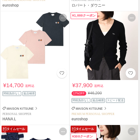
PREMIUM PERSONAL SHOPPER
PERSONAL SHOPPER
euroshop
ロバート・ダウニー
¥1,000クーポン
¥14,700
¥37,900
送料込
送料込
¥46,200
関税負担なし
返品補償
17%OFF
関税負担なし
返品補償
スピード配送
MAISON KITSUNE
MAISON KITSUNE
PERSONAL SHOPPER
PREMIUM PERSONAL SHOPPER
HANA.L
euroshop
タイムセール
タイムセール
¥300クーポン