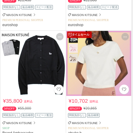
¥21,450
¥22,000
38%OFF
33%OFF
関税負担なし
返品補償
スピード配送
関税負担なし
返品補償
スピード配送
MAISON KITSUNE
MAISON KITSUNE
PREMIUM PERSONAL SHOPPER
PREMIUM PERSONAL SHOPPER
euroshop
euroshop
タイムセール
¥35,800
¥10,702
送料込
送料込
¥55,000
¥20,865
34%OFF
48%OFF
関税負担なし
返品補償
スピード配送
関税負担なし
返品補償
MAISON KITSUNE
MAISON KITSUNE
SHOP
PREMIUM PERSONAL SHOPPER
Brand Ambassador
atsuko.h