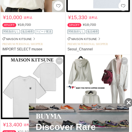
¥10,000
¥15,330
送料込
送料込
¥18,700
¥18,700
46%OFF
18%OFF
関税負担なし
返品補償
スピード配送
関税負担なし
返品補償
MAISON KITSUNE
MAISON KITSUNE
PREMIUM PERSONAL SHOPPER
PREMIUM PERSONAL SHOPPER
IMPORT SELECT musee
Seoul_Channel
¥13,400
¥39,800
送料込
送料込
¥21,500
¥48,400