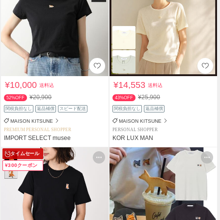
¥10,000
¥14,553
送料込
送料込
¥20,900
¥25,900
52%OFF
43%OFF
関税負担なし
返品補償
スピード配送
関税負担なし
返品補償
MAISON KITSUNE
MAISON KITSUNE
PREMIUM PERSONAL SHOPPER
PERSONAL SHOPPER
IMPORT SELECT musee
KOR LUX MAN
タイムセール
¥300クーポン