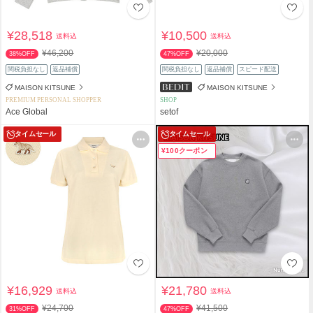
¥28,518
¥10,500
送料込
送料込
¥46,200
¥20,000
38%OFF
47%OFF
関税負担なし
返品補償
関税負担なし
返品補償
スピード配送
MAISON KITSUNE
MAISON KITSUNE
PREMIUM PERSONAL SHOPPER
SHOP
Ace Global
setof
タイムセール
タイムセール
¥100クーポン
¥16,929
¥21,780
送料込
送料込
¥24,700
¥41,500
31%OFF
47%OFF