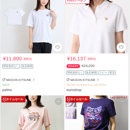
¥300クーポン
¥11,800
¥16,137
送料込
送料込
¥24,200
関税負担なし
返品補償
33%OFF
関税負担なし
返品補償
スピード配送
MAISON KITSUNE
MAISON KITSUNE
SHOP
PREMIUM PERSONAL SHOPPER
palms
euroshop
タイムセール
タイムセール