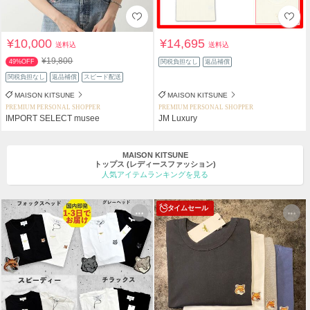
¥10,000
¥14,695
送料込
送料込
¥19,800
49%OFF
関税負担なし
返品補償
関税負担なし
返品補償
スピード配送
MAISON KITSUNE
MAISON KITSUNE
PREMIUM PERSONAL SHOPPER
PREMIUM PERSONAL SHOPPER
IMPORT SELECT musee
JM Luxury
MAISON KITSUNE
トップス
(レディースファッション)
人気アイテムランキングを見る
タイムセール