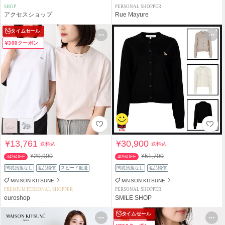
SHOP
PERSONAL SHOPPER
アクセスショップ
Rue Mayure
タイムセール
¥300クーポン
¥13,761
¥30,900
送料込
送料込
¥20,900
¥51,700
34%OFF
40%OFF
関税負担なし
返品補償
スピード配送
関税負担なし
返品補償
MAISON KITSUNE
MAISON KITSUNE
PREMIUM PERSONAL SHOPPER
PERSONAL SHOPPER
euroshop
SMILE SHOP
タイムセール