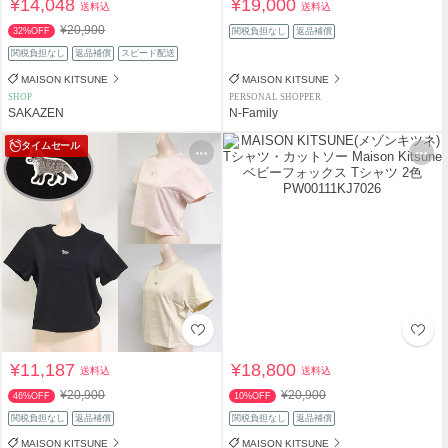
¥14,048
¥19,000
送料込
送料込
¥20,900
32%OFF
関税負担なし
返品補償
関税負担なし
返品補償
スピード配送
MAISON KITSUNE
MAISON KITSUNE
SHOP
PERSONAL SHOPPER
SAKAZEN
N-Family
タイムセール
¥11,187
¥18,800
送料込
送料込
¥20,900
¥20,900
46%OFF
10%OFF
関税負担なし
返品補償
関税負担なし
返品補償
MAISON KITSUNE
MAISON KITSUNE