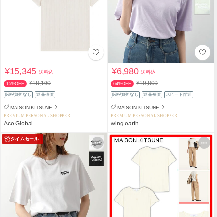
¥15,345
¥6,980
送料込
送料込
¥18,100
¥19,800
15%OFF
64%OFF
関税負担なし
返品補償
関税負担なし
返品補償
スピード配送
MAISON KITSUNE
MAISON KITSUNE
PREMIUM PERSONAL SHOPPER
PREMIUM PERSONAL SHOPPER
Ace Global
wing earth
タイムセール