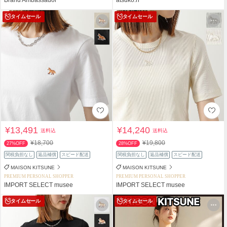
タイムセール
タイムセール
¥13,491
¥14,240
送料込
送料込
¥18,700
¥19,800
27%OFF
28%OFF
関税負担なし
返品補償
スピード配送
関税負担なし
返品補償
スピード配送
MAISON KITSUNE
MAISON KITSUNE
PREMIUM PERSONAL SHOPPER
PREMIUM PERSONAL SHOPPER
IMPORT SELECT musee
IMPORT SELECT musee
タイムセール
タイムセール