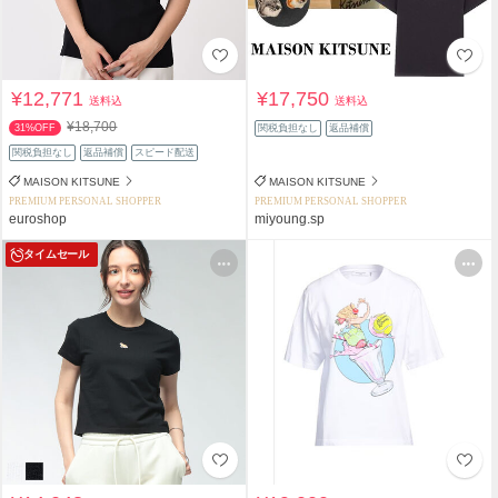
¥12,771
¥17,750
送料込
送料込
¥18,700
31%OFF
関税負担なし
返品補償
関税負担なし
返品補償
スピード配送
MAISON KITSUNE
MAISON KITSUNE
PREMIUM PERSONAL SHOPPER
PREMIUM PERSONAL SHOPPER
euroshop
miyoung.sp
タイムセール