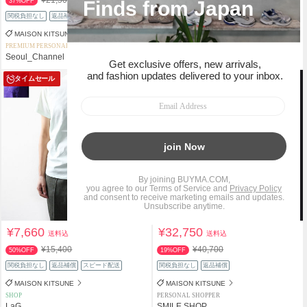
37%OFF
17%OFF
関税負担なし
返品補償
関税負担なし
返品補償
スピード配送
MAISON KITSUNE
MAISON KITSUNE
PREMIUM PERSONAL SHOPPER
SHOP
Seoul_Channel
セレクタージュ
タイムセール
¥7,660
¥32,750
送料込
送料込
¥15,400
¥40,700
50%OFF
19%OFF
関税負担なし
返品補償
スピード配送
関税負担なし
返品補償
MAISON KITSUNE
MAISON KITSUNE
SHOP
PERSONAL SHOPPER
LaG
SMILE SHOP