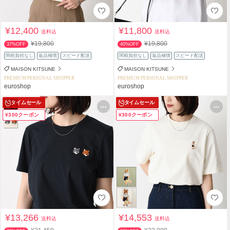
¥12,400
¥11,800
送料込
送料込
¥19,800
¥19,800
37%OFF
40%OFF
関税負担なし
返品補償
スピード配送
関税負担なし
返品補償
スピード配送
MAISON KITSUNE
MAISON KITSUNE
PREMIUM PERSONAL SHOPPER
PREMIUM PERSONAL SHOPPER
euroshop
euroshop
タイムセール
タイムセール
¥300クーポン
¥300クーポン
¥13,266
¥14,553
送料込
送料込