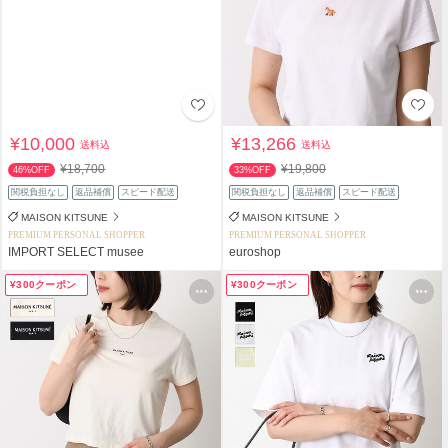
¥10,000
¥13,266
送料込
送料込
¥18,700
¥19,800
46%OFF
33%OFF
関税負担なし
返品補償
スピード配送
関税負担なし
返品補償
スピード配送
MAISON KITSUNE
MAISON KITSUNE
PREMIUM PERSONAL SHOPPER
PREMIUM PERSONAL SHOPPER
IMPORT SELECT musee
euroshop
¥300クーポン
¥300クーポン