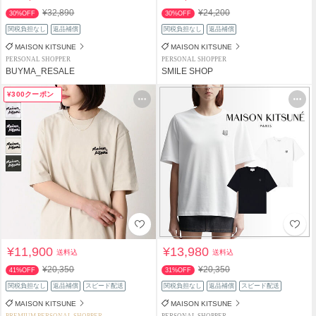
¥32,890
¥24,200
30%OFF
30%OFF
関税負担なし
返品補償
関税負担なし
返品補償
MAISON KITSUNE
MAISON KITSUNE
PERSONAL SHOPPER
PERSONAL SHOPPER
BUYMA_RESALE
SMILE SHOP
¥300クーポン
¥11,900
¥13,980
送料込
送料込
¥20,350
¥20,350
41%OFF
31%OFF
関税負担なし
返品補償
スピード配送
関税負担なし
返品補償
スピード配送
MAISON KITSUNE
MAISON KITSUNE