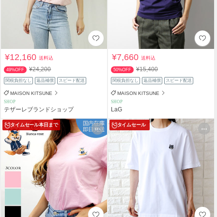
¥12,160
¥7,660
送料込
送料込
¥24,200
¥15,400
49%OFF
50%OFF
関税負担なし
返品補償
スピード配送
関税負担なし
返品補償
スピード配送
MAISON KITSUNE
MAISON KITSUNE
SHOP
SHOP
テザーレブランドショップ
LaG
タイムセール
本日まで
タイムセール