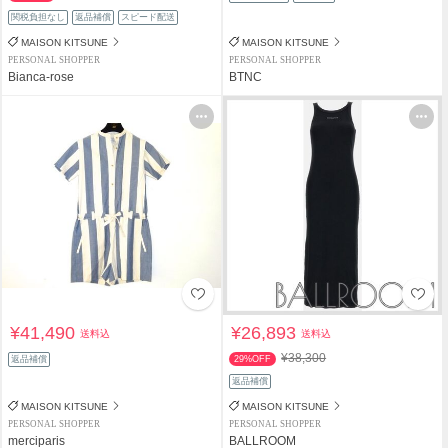
関税負担なし
返品補償
スピード配送
MAISON KITSUNE
MAISON KITSUNE
PERSONAL SHOPPER
PERSONAL SHOPPER
Bianca-rose
BTNC
¥41,490
¥26,893
送料込
送料込
¥38,300
返品補償
29%OFF
返品補償
MAISON KITSUNE
MAISON KITSUNE
PERSONAL SHOPPER
PERSONAL SHOPPER
merciparis
BALLROOM