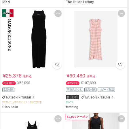
MXN
The Italian Luxury
¥25,378
¥60,480
送料込
送料込
¥52,098
¥107,890
51%OFF
43%OFF
返品補償
関税負担なし
返品補償
スピード配送
MAISON KITSUNE
MAISON KITSUNE
PREMIUM PERSONAL SHOPPER
SHOP
Ciao Italia
fetching
¥1,000クーポン