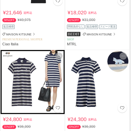
¥21,646
¥18,020
送料込
送料込
¥49,975
¥31,000
56%OFF
41%OFF
返品補償
関税負担なし
返品補償
スピード配送
MAISON KITSUNE
MAISON KITSUNE
PREMIUM PERSONAL SHOPPER
SHOP
Ciao Italia
MTRL
¥24,800
¥24,300
送料込
送料込
¥36,300
¥36,300
31%OFF
33%OFF