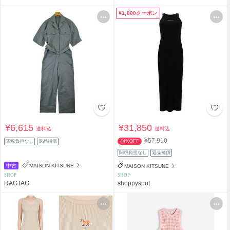
¥1,000クーポン
¥6,615
¥31,850
送料込
送料込
¥57,910
関税負担なし
返品補償
44%OFF
関税負担なし
返品補償
中古
MAISON KITSUNE
MAISON KITSUNE
SHOP
SHOP
RAGTAG
shoppyspot