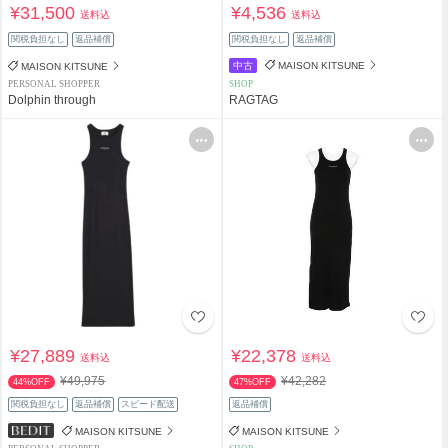
¥31,500
¥4,536
送料込
送料込
関税負担なし
返品補償
関税負担なし
返品補償
中古
MAISON KITSUNE
MAISON KITSUNE
PERSONAL SHOPPER
SHOP
Dolphin through
RAGTAG
¥27,889
¥22,378
送料込
送料込
¥49,975
¥42,282
44%OFF
47%OFF
関税負担なし
返品補償
スピード配送
返品補償
MAISON KITSUNE
MAISON KITSUNE