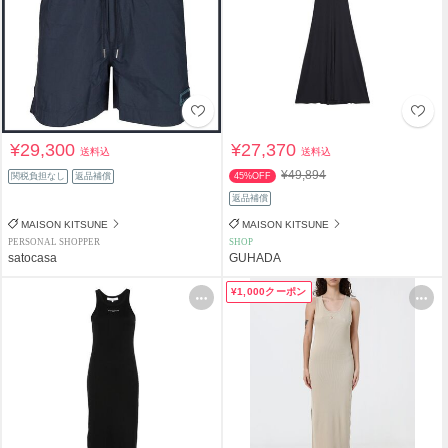
¥29,300
¥27,370
送料込
送料込
¥49,894
関税負担なし
返品補償
45%OFF
返品補償
MAISON KITSUNE
MAISON KITSUNE
PERSONAL SHOPPER
SHOP
satocasa
GUHADA
¥1,000クーポン