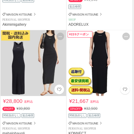
関税負担なし
返品補償
34%OFF
返品補償
MAISON KITSUNE
MAISON KITSUNE
PERSONAL SHOPPER
SHOP
Akimimigallery
ADORELUX
¥220クーポン
¥28,800
¥21,667
送料込
送料込
¥30,800
¥32,500
6%OFF
33%OFF
関税負担なし
返品補償
関税負担なし
返品補償
MAISON KITSUNE
MAISON KITSUNE
PERSONAL SHOPPER
PERSONAL SHOPPER
mahalohauoli
KONNECT