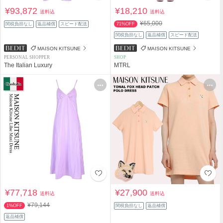
¥93,872
¥18,210
送料込
送料込
¥65,000
関税負担なし
返品補償
スピード配送
71%OFF
関税負担なし
返品補償
スピード配送
MAISON KITSUNE
MAISON KITSUNE
PERSONAL SHOPPER
SHOP
The Italian Luxury
MTRL
¥77,718
¥27,900
送料込
送料込
¥79,144
1%OFF
関税負担なし
返品補償
返品補償