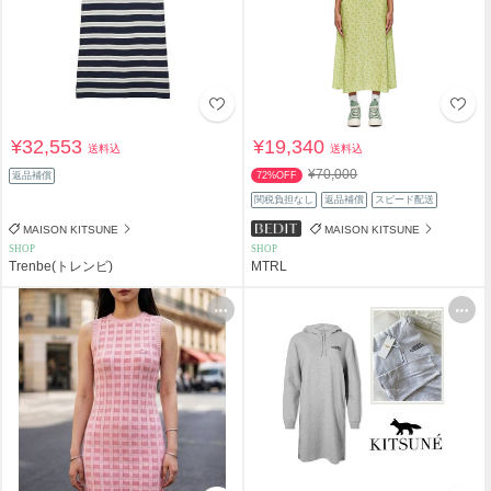
¥32,553
¥19,340
送料込
送料込
¥70,000
返品補償
72%OFF
関税負担なし
返品補償
スピード配送
MAISON KITSUNE
MAISON KITSUNE
SHOP
SHOP
Trenbe(トレンビ)
MTRL