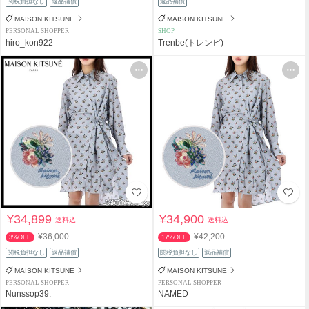
関税負担なし
返品補償
返品補償
MAISON KITSUNE
MAISON KITSUNE
PERSONAL SHOPPER
SHOP
hiro_kon922
Trenbe(トレンビ)
¥34,899
¥34,900
送料込
送料込
¥36,000
¥42,200
3%OFF
17%OFF
関税負担なし
返品補償
関税負担なし
返品補償
MAISON KITSUNE
MAISON KITSUNE
PERSONAL SHOPPER
PERSONAL SHOPPER
Nunssop39.
NAMED