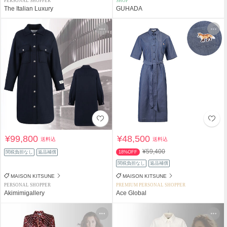
PERSONAL SHOPPER
SHOP
The Italian Luxury
GUHADA
¥99,800
¥48,500
送料込
送料込
¥59,400
関税負担なし
返品補償
18%OFF
関税負担なし
返品補償
MAISON KITSUNE
MAISON KITSUNE
PERSONAL SHOPPER
PREMIUM PERSONAL SHOPPER
Akimimigallery
Ace Global