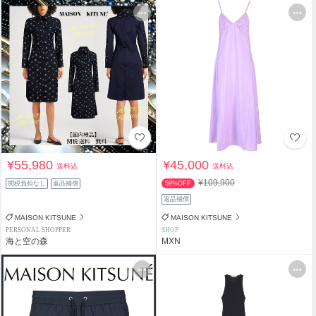
¥55,980
¥45,000
送料込
送料込
¥109,900
関税負担なし
返品補償
59%OFF
返品補償
MAISON KITSUNE
MAISON KITSUNE
PERSONAL SHOPPER
SHOP
海と空の森
MXN