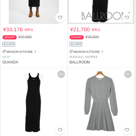
¥33,176
¥21,700
送料込
送料込
¥39,885
¥30,600
16%OFF
29%OFF
返品補償
返品補償
MAISON KITSUNE
MAISON KITSUNE
SHOP
PERSONAL SHOPPER
GUHADA
BALLROOM