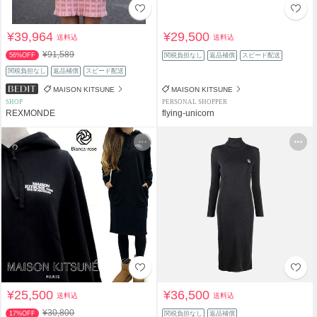
¥39,964
¥29,500
送料込
送料込
¥91,589
56%OFF
関税負担なし
返品補償
スピード配送
関税負担なし
返品補償
スピード配送
MAISON KITSUNE
MAISON KITSUNE
SHOP
PERSONAL SHOPPER
REXMONDE
flying-unicorn
¥25,500
¥36,500
送料込
送料込
¥30,800
17%OFF
関税負担なし
返品補償