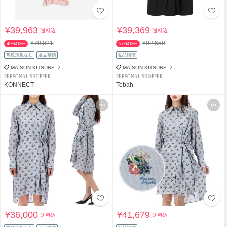
¥39,963
¥39,369
送料込
送料込
¥79,021
¥92,659
49%OFF
57%OFF
関税負担なし
返品補償
返品補償
MAISON KITSUNE
MAISON KITSUNE
PERSONAL SHOPPER
PERSONAL SHOPPER
KONNECT
Tebah
¥36,000
¥41,679
送料込
送料込