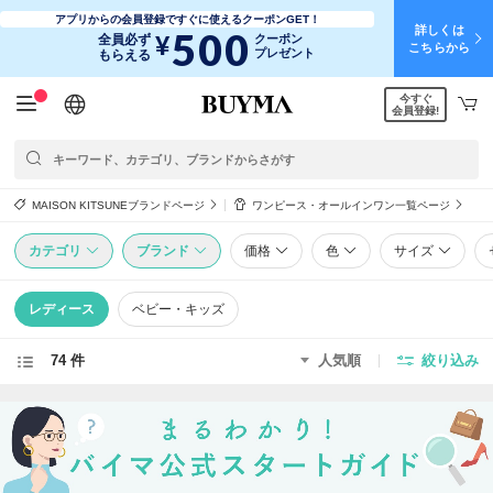
アプリからの会員登録ですぐに使えるクーポンGET！
詳しくは
500
¥
全員必ず
クーポン
こちらから
プレゼント
もらえる
今すぐ
日本語
English
简体中文
繁體中文
会員登録!
MAISON KITSUNEブランドページ
ワンピース・オールインワン一覧ページ
カテゴリ
ブランド
価格
色
サイズ
レディース
ベビー・キッズ
74 件
人気順
絞り込み