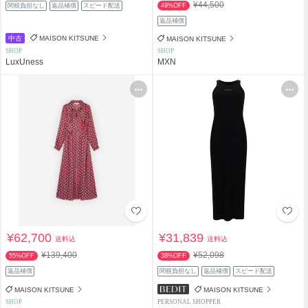
¥44,500
関税負担なし
返品補償
スピード配送
49%OFF
返品補償
中古
MAISON KITSUNE
MAISON KITSUNE
SHOP
SHOP
LuxUness
MXN
¥62,700
¥31,839
送料込
送料込
¥139,400
¥52,098
55%OFF
38%OFF
返品補償
関税負担なし
返品補償
スピード配送
MAISON KITSUNE
MAISON KITSUNE
SHOP
PERSONAL SHOPPER