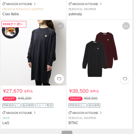
MAISON KITSUNE
MAISON KITSUNE
PREMIUM PERSONAL SHOPPER
PERSONAL SHOPPER
Ciao Italia
yukinaly
¥300クーポン
¥27,670
¥38,500
送料込
送料込
¥46,200
¥58,900
40%OFF
34%OFF
関税負担なし
返品補償
スピード配送
関税負担なし
返品補償
MAISON KITSUNE
MAISON KITSUNE
SHOP
PERSONAL SHOPPER
LaG
BTNC