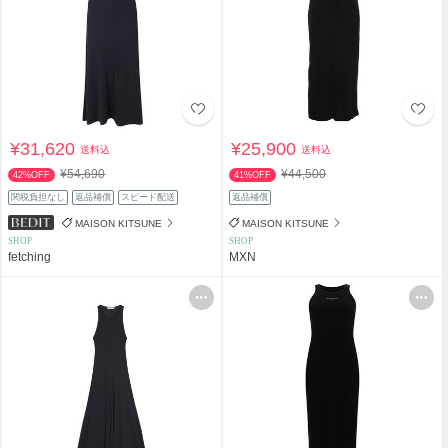
¥31,620
¥25,900
送料込
送料込
¥54,690
¥44,500
42%OFF
41%OFF
関税負担なし
返品補償
スピード配送
返品補償
MAISON KITSUNE
MAISON KITSUNE
SHOP
SHOP
fetching
MXN