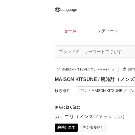
English
日本語
简体中文
繁體中文
Language
セール
レディース
MAISON KITSUNEブランドページ
腕時
MAISON KITSUNE / 腕時計（
検索条件
MAISON KITSUNE(メゾ
ブランド
さらに絞り込む
カテゴリ（メンズファッション）
腕時計全て
デジタル時計