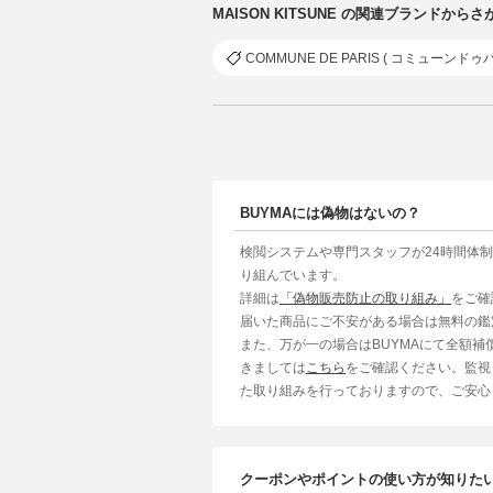
MAISON KITSUNE の関連ブランドからさ
COMMUNE DE PARIS ( コミューンドゥパ
BUYMAには偽物はないの？
検閲システムや専門スタッフが24時間体
り組んでいます。
詳細は
「偽物販売防止の取り組み」
をご確
届いた商品にご不安がある場合は無料の鑑
また、万が一の場合はBUYMAにて全額
きましては
こちら
をご確認ください。監視
た取り組みを行っておりますので、ご安心
クーポンやポイントの使い方が知りた