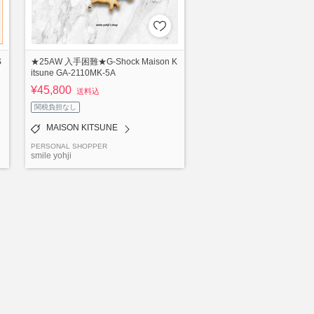
S
★25AW 入手困難★G-Shock Maison K
itsune GA-2110MK-5A
¥45,800
送料込
関税負担なし
MAISON KITSUNE
PERSONAL SHOPPER
smile yohji