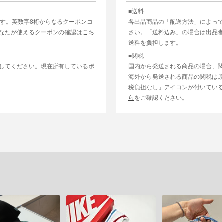
■送料
ます。英数字8桁からなるクーポンコ
各出品商品の「配送方法」によっ
なたが使えるクーポンの確認は
こち
さい。「送料込み」の場合は出品
送料を負担します。
■関税
してください。現在所有しているポ
国内から発送される商品の場合、
海外から発送される商品の関税は
税負担なし」アイコンが付いてい
ら
をご確認ください。