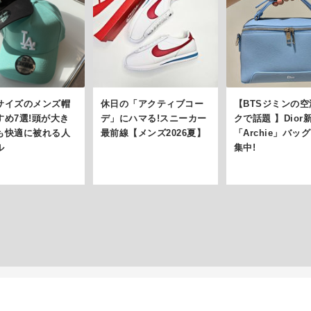
サイズのメンズ帽
休日の「アクティブコー
【BTSジミンの
すめ7選!頭が大き
デ」にハマる!スニーカー
クで話題 】Dior
も快適に被れる人
最前線【メンズ2026夏】
「Archie」バッ
ル
集中!