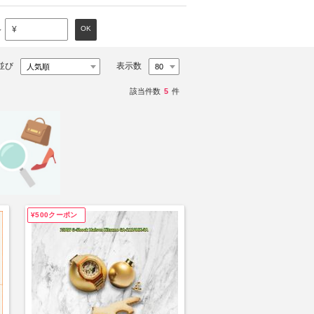
～
OK
¥
並び
表示数
該当件数
5
件
¥500クーポン