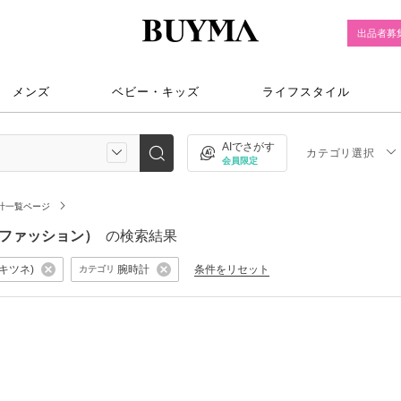
出品者募
メンズ
ベビー・キッズ
ライフスタイル
AIでさがす
カテゴリ選択
会員限定
計一覧ページ
メンズファッション）
の検索結果
ンキツネ)
腕時計
条件をリセット
カテゴリ