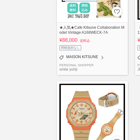
★人気★Cafe Kitsune Collaboration M
【
odel Vintage A168WECK-7A
¥88,000
送料込
関税負担なし
MAISON KITSUNE
PERSONAL SHOPPER
P
smile yohji
J