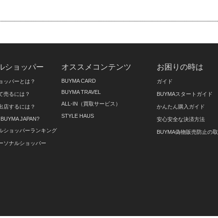
ルショッパー
オススメコンテンツ
お困りの時は
BUYMA CARD
ョッパーとは？
ガイド
BUYMA TRAVEL
て売るには？
BUYMAスタートガイド
ALL-IN（買取サービス）
出店するには？
かんたん購入ガイド
STYLE HAUS
on BUYMA JAPAN?
安心安全な決済方法
ルショッパーランキング
BUYMA偽物販売防止の
ーソナルショッパー