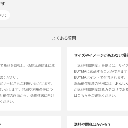
がす
リ )
よくある質問
サイズやイメージがあわない場
制で商品を監視し、偽物流通防止に取
「返品補償制度」を使えば、サイ
BUYMAに返品することができま
認ください。
BUYMAポイントで付与されます。
定サービスもご利用いただけます。
返品補償制度の利用には「
あんし
補償いたします。詳細や利用条件につ
が返品補償制度対象カテゴリであ
と補償の両面から、偽物撲滅に向け
は
こちら
をご確認ください。
ください。
い
送料や関税はかかる？