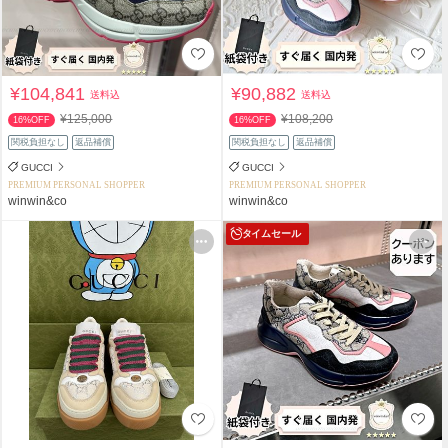
¥104,841
¥90,882
送料込
送料込
¥125,000
¥108,200
16%OFF
16%OFF
関税負担なし
返品補償
関税負担なし
返品補償
GUCCI
GUCCI
PREMIUM PERSONAL SHOPPER
PREMIUM PERSONAL SHOPPER
winwin&co
winwin&co
タイムセール