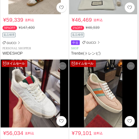
¥59,339
¥46,469
送料込
送料込
¥147,400
¥46,939
59%OFF
1%OFF
返品補償
返品補償
中古
GUCCI
GUCCI
PERSONAL SHOPPER
SHOP
WIDESHOP
Trenbe(トレンビ)
タイムセール
タイムセール
¥56,034
¥79,101
送料込
送料込