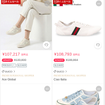
タイムセール
タイムセール
¥107,217
¥108,793
送料込
送料込
¥130,800
¥186,864
18%OFF
41%OFF
関税負担なし
返品補償
返品補償
GUCCI
GUCCI
PREMIUM PERSONAL SHOPPER
PREMIUM PERSONAL SHOPPER
Ace Global
Ciao Italia