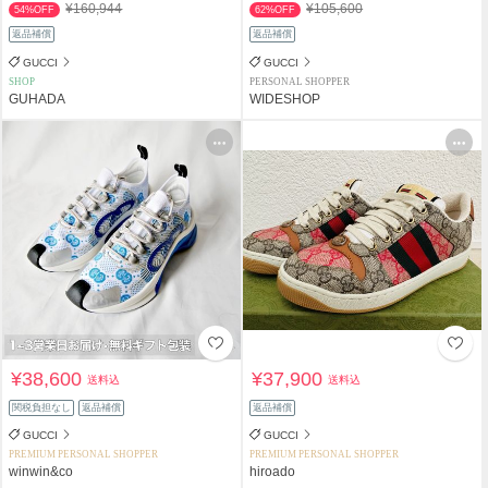
¥160,944
¥105,600
54%OFF
62%OFF
返品補償
返品補償
GUCCI
GUCCI
SHOP
PERSONAL SHOPPER
GUHADA
WIDESHOP
¥38,600
¥37,900
送料込
送料込
関税負担なし
返品補償
返品補償
GUCCI
GUCCI
PREMIUM PERSONAL SHOPPER
PREMIUM PERSONAL SHOPPER
winwin&co
hiroado