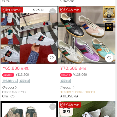
za za
outletholic
タイムセール
タイムセール
¥65,830
¥70,686
送料込
送料込
¥113,200
¥138,060
41%OFF
48%OFF
関税負担なし
返品補償
返品補償
GUCCI
GUCCI
PERSONAL SHOPPER
PREMIUM PERSONAL SHOPPER
Chic_Co
★HEAVEN★
タイムセール