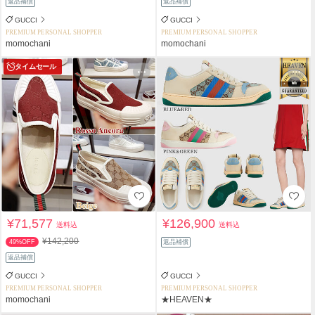
返品補償
返品補償
GUCCI
GUCCI
PREMIUM PERSONAL SHOPPER
PREMIUM PERSONAL SHOPPER
momochani
momochani
タイムセール
¥71,577
¥126,900
送料込
送料込
¥142,200
49%OFF
返品補償
返品補償
GUCCI
GUCCI
PREMIUM PERSONAL SHOPPER
PREMIUM PERSONAL SHOPPER
momochani
★HEAVEN★