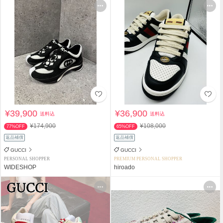
¥39,900
¥36,900
送料込
送料込
¥174,900
¥108,000
77%OFF
65%OFF
返品補償
返品補償
GUCCI
GUCCI
PERSONAL SHOPPER
PREMIUM PERSONAL SHOPPER
WIDESHOP
hiroado