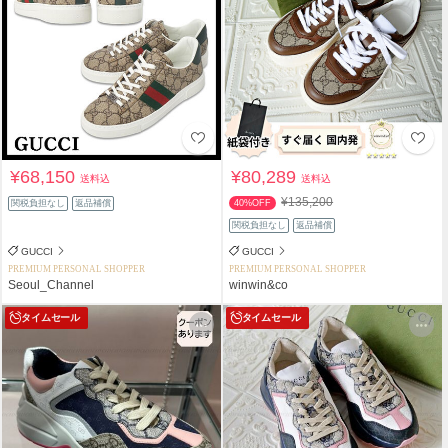
¥68,150
¥80,289
送料込
送料込
¥135,200
関税負担なし
返品補償
40%OFF
関税負担なし
返品補償
GUCCI
GUCCI
PREMIUM PERSONAL SHOPPER
PREMIUM PERSONAL SHOPPER
Seoul_Channel
winwin&co
タイムセール
タイムセール