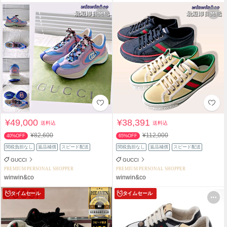
¥49,000
¥38,391
送料込
送料込
¥82,600
¥112,000
40%OFF
65%OFF
関税負担なし
返品補償
スピード配送
関税負担なし
返品補償
スピード配送
GUCCI
GUCCI
PREMIUM PERSONAL SHOPPER
PREMIUM PERSONAL SHOPPER
winwin&co
winwin&co
タイムセール
タイムセール