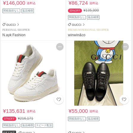
¥146,000
¥86,724
送料込
送料込
¥135,300
関税負担なし
返品補償
35%OFF
関税負担なし
返品補償
GUCCI
GUCCI
PERSONAL SHOPPER
PREMIUM PERSONAL SHOPPER
N.ayk Fashion
winwin&co
¥135,631
¥55,000
送料込
送料込
¥216,171
37%OFF
関税負担なし
返品補償
関税負担なし
返品補償
スピード配送