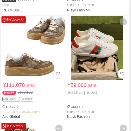
GUCCI
GUCCI
SHOP
PERSONAL SHOPPER
REXMONDE
N.ayk Fashion
タイムセール
¥111,078
¥59,000
送料込
送料込
¥133,100
16%OFF
関税負担なし
返品補償
関税負担なし
返品補償
GUCCI
GUCCI
PREMIUM PERSONAL SHOPPER
PERSONAL SHOPPER
Ace Global
N.ayk Fashion
タイムセール