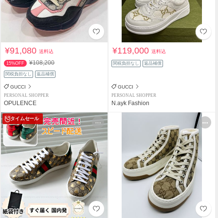
¥91,080
¥119,000
送料込
送料込
¥108,200
15%OFF
関税負担なし
返品補償
関税負担なし
返品補償
GUCCI
GUCCI
PERSONAL SHOPPER
PERSONAL SHOPPER
OPULENCE
N.ayk Fashion
タイムセール