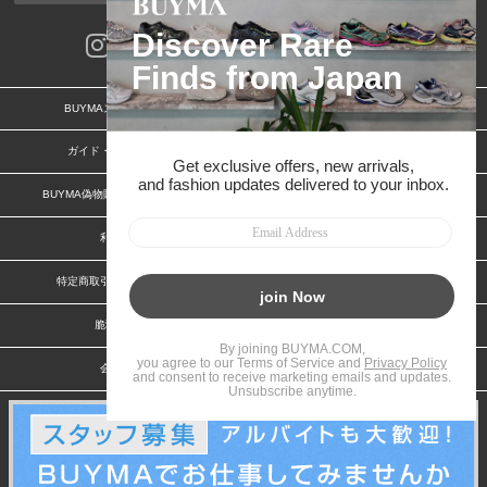
BUYMAスタートガイド
安心への取り組み
ガイド・お問い合わせ
かんたん購入ガイド
BUYMA偽物販売防止の取り組み
BUYMA CARD
利用規約
プライバシー
特定商取引法に関する表記
お客様情報の外部送信について
脆弱性報告
お知らせ(PCサイト)
会社案内
スタッフ募集