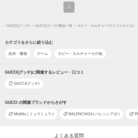
1
プ
GUCCI(グッチ)
GUCCI(グッチ)商品一覧
ホビー・カルチャー(ライフスタイル)
カテゴリをさらに絞り込む
絵本・書籍
ゲーム
ホビー・カルチャーその他
GUCCI(グッチ)に関連するレビュー・口コミ
GUCCI(グッチ)
GUCCI の関連ブランドからさがす
MiuMiu ( ミュウミュウ )
BALENCIAGA ( バレンシアガ )
P
よくある質問