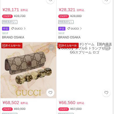
¥28,171
¥28,321
送料込
送料込
¥28,730
¥28,880
1%OFF
1%OFF
関税負担なし
関税負担なし
中古
GUCCI
中古
GUCCI
SHOP
SHOP
BRAND OSAKA
BRAND OSAKA
タイムセール
タイムセール
¥68,502
¥66,560
送料込
送料込
¥69,900
¥67,900
2%OFF
1%OFF