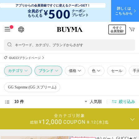
アプリからの会員登録ですぐに使えるクーポンGET！
詳しくは
500
¥
全員必ず
クーポン
こちらから
プレゼント
もらえる
今すぐ
日本語
English
简体中文
繁體中文
会員登録!
GUCCIブランドページ
カテゴリ
ブランド
価格
色
セール
手
GG Supreme (GG スプリーム)
10 件
人気順
絞り込み
全カテゴリ対象
12,000
COUPON
¥
8.12(水)迄
総額