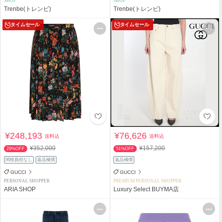
SHOP
SHOP
Trenbe(トレンビ)
Trenbe(トレンビ)
タイムセール
タイムセール
¥248,193
¥76,626
送料込
送料込
¥352,000
¥157,200
29%OFF
51%OFF
関税負担なし
返品補償
返品補償
GUCCI
GUCCI
PERSONAL SHOPPER
PREMIUM PERSONAL SHOPPER
ARIA SHOP
Luxury Select BUYMA店