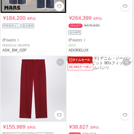
¥184,200
¥264,399
送料込
送料込
¥376,830
関税負担なし
返品補償
29%OFF
返品補償
GUCCI
GUCCI
PERSONAL SHOPPER
SHOP
ADK_BM_OZP
ADORELUX
タイムセール
¥2,000クーポン
¥155,989
¥38,627
送料込
送料込