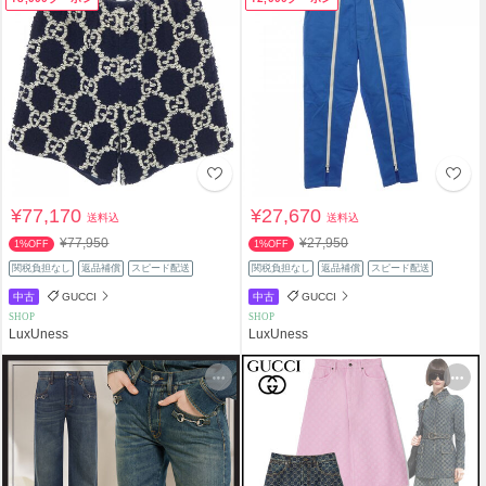
¥77,170
¥27,670
送料込
送料込
¥77,950
¥27,950
1%OFF
1%OFF
関税負担なし
返品補償
スピード配送
関税負担なし
返品補償
スピード配送
中古
GUCCI
中古
GUCCI
SHOP
SHOP
LuxUness
LuxUness