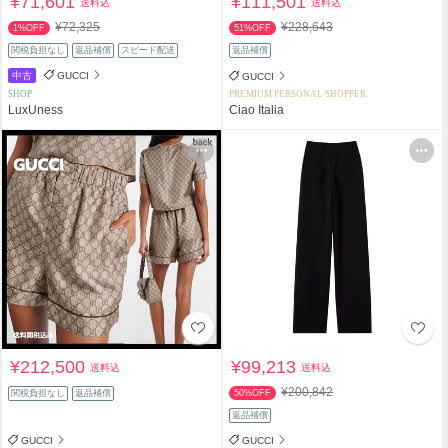
¥71,601
¥111,501
送料込
送料込
¥72,325
¥228,643
1%OFF
51%OFF
関税負担なし
返品補償
スピード配送
返品補償
中古
GUCCI
GUCCI
SHOP
PREMIUM PERSONAL SHOPPER
LuxUness
Ciao Italia
¥212,500
¥99,213
送料込
送料込
¥200,842
関税負担なし
返品補償
50%OFF
返品補償
GUCCI
GUCCI