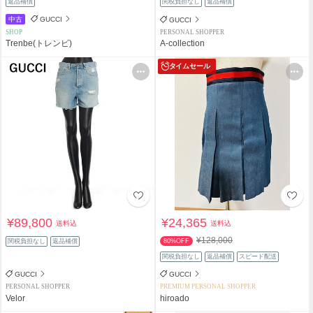
返品補償
関税負担なし
返品補償
中古
GUCCI
GUCCI
SHOP
PERSONAL SHOPPER
Trenbe(トレンビ)
A-collection
タイムセール
¥89,800
¥24,365
送料込
送料込
¥128,000
関税負担なし
返品補償
80%OFF
関税負担なし
返品補償
スピード配送
GUCCI
GUCCI
PERSONAL SHOPPER
PREMIUM PERSONAL SHOPPER
Velor
hiroado