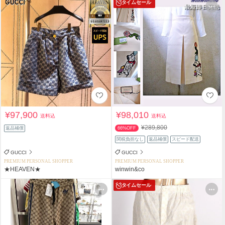
タイムセール
¥97,900
¥98,010
送料込
送料込
¥289,800
返品補償
66%OFF
関税負担なし
返品補償
スピード配送
GUCCI
GUCCI
PREMIUM PERSONAL SHOPPER
PREMIUM PERSONAL SHOPPER
★HEAVEN★
winwin&co
タイムセール