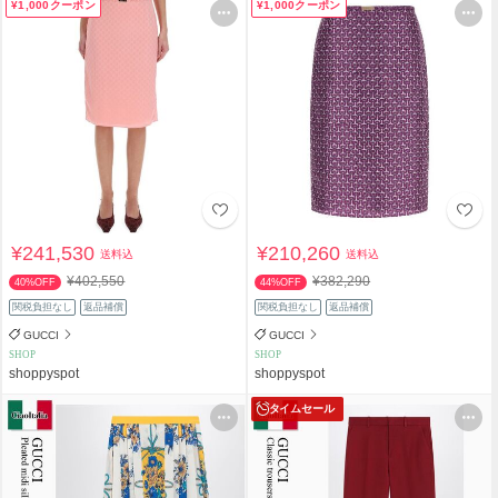
¥1,000クーポン
¥1,000クーポン
¥241,530
¥210,260
送料込
送料込
¥402,550
¥382,290
40%OFF
44%OFF
関税負担なし
返品補償
関税負担なし
返品補償
GUCCI
GUCCI
SHOP
SHOP
shoppyspot
shoppyspot
タイムセール