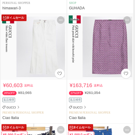
PERSONAL SHOPPER
SHOP
himawari-3
GUHADA
タイムセール
¥60,603
¥163,716
送料込
送料込
¥81,965
¥261,354
26%OFF
37%OFF
返品補償
返品補償
GUCCI
GUCCI
PREMIUM PERSONAL SHOPPER
PREMIUM PERSONAL SHOPPER
Ciao Italia
Ciao Italia
タイムセール
タイムセール
¥8,000クーポン
¥2,000クーポン