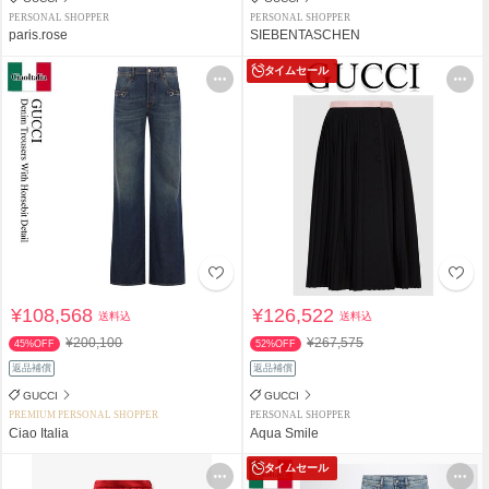
PERSONAL SHOPPER
PERSONAL SHOPPER
paris.rose
SIEBENTASCHEN
タイムセール
¥108,568
¥126,522
送料込
送料込
¥200,100
¥267,575
45%OFF
52%OFF
返品補償
返品補償
GUCCI
GUCCI
PREMIUM PERSONAL SHOPPER
PERSONAL SHOPPER
Ciao Italia
Aqua Smile
タイムセール