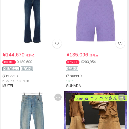
¥144,670
¥135,096
送料込
送料込
¥180,600
¥203,954
19%OFF
33%OFF
関税負担なし
返品補償
返品補償
GUCCI
GUCCI
PERSONAL SHOPPER
SHOP
MUTEL
GUHADA