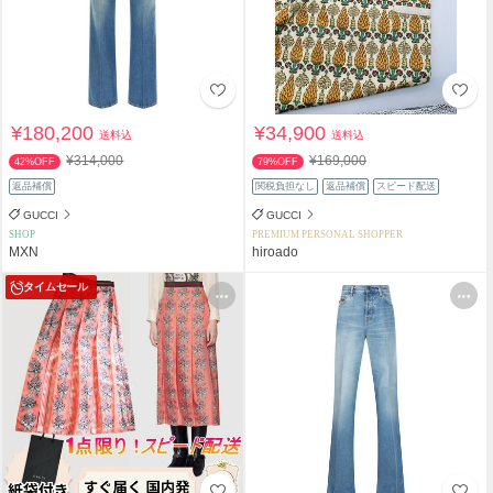
¥180,200
¥34,900
送料込
送料込
¥314,000
¥169,000
42%OFF
79%OFF
返品補償
関税負担なし
返品補償
スピード配送
GUCCI
GUCCI
SHOP
PREMIUM PERSONAL SHOPPER
MXN
hiroado
タイムセール