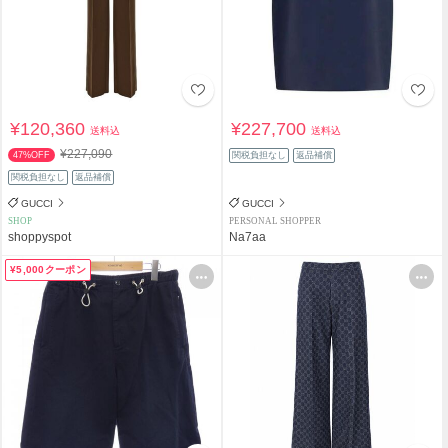
¥120,360
¥227,700
送料込
送料込
¥227,090
47%OFF
関税負担なし
返品補償
関税負担なし
返品補償
GUCCI
GUCCI
SHOP
PERSONAL SHOPPER
shoppyspot
Na7aa
¥5,000クーポン