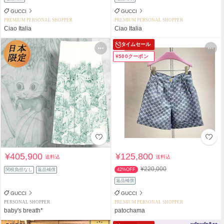
GUCCI
GUCCI
PREMIUM PERSONAL SHOPPER
PREMIUM PERSONAL SHOPPER
Ciao Italia
Ciao Italia
タイムセール
¥500クーポン
¥405,900
¥125,800
送料込
送料込
¥220,000
関税負担なし
返品補償
42%OFF
返品補償
GUCCI
GUCCI
PERSONAL SHOPPER
PREMIUM PERSONAL SHOPPER
baby's breath*
patochama