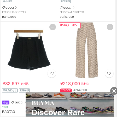
返品補償
返品補償
GUCCI
GUCCI
PERSONAL SHOPPER
PERSONAL SHOPPER
paris.rose
paris.rose
¥500クーポン
¥32,697
¥218,000
送料込
送料込
¥264,600
関税負担なし
返品補償
17%OFF
関税負担なし
返品補償
中古
GUCCI
GUCCI
SHOP
PERSONAL SHOPPER
RAGTAG
hiros2