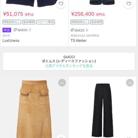
¥51,075
¥256,400
送料込
送料込
関税負担なし
返品補償
スピード配送
関税負担なし
返品補償
中古
GUCCI
GUCCI
SHOP
PERSONAL SHOPPER
LuxUness
TS Atelier
GUCCI
ボトムス
(レディースファッション)
人気アイテムランキングを見る