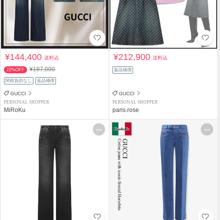
¥144,400
¥212,900
送料込
送料込
¥187,000
22%OFF
返品補償
関税負担なし
返品補償
GUCCI
GUCCI
PERSONAL SHOPPER
PERSONAL SHOPPER
MiRoKu
paris.rose