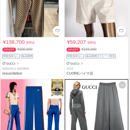
¥138,700
¥59,207
送料込
送料込
¥300,000
¥165,000
53%OFF
64%OFF
関税負担なし
返品補償
関税負担なし
返品補償
スピード配送
GUCCI
GUCCI
PERSONAL SHOPPER
SHOP
resuscitation
CUOREバイマ店