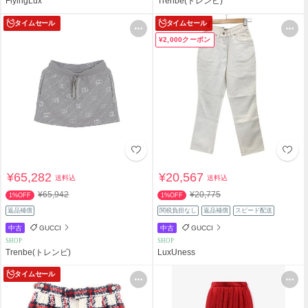
FlyingLux
Trenbe(トレンビ)
タイムセール
タイムセール
¥2,000クーポン
¥65,282
¥20,567
送料込
送料込
¥65,942
¥20,775
1%OFF
1%OFF
返品補償
関税負担なし
返品補償
スピード配送
中古
GUCCI
中古
GUCCI
SHOP
SHOP
Trenbe(トレンビ)
LuxUness
タイムセール