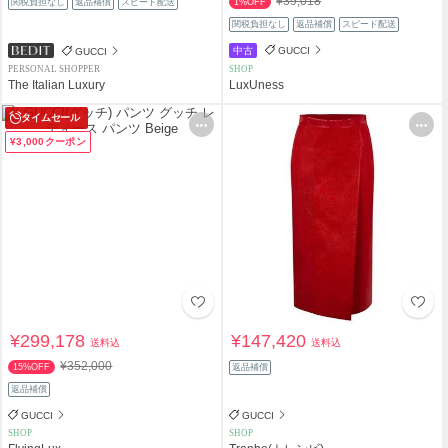
¥39,018
関税負担なし
返品補償
スピード配送
1%OFF
関税負担なし
返品補償
スピード配送
中古
GUCCI
GUCCI
PERSONAL SHOPPER
SHOP
The Italian Luxury
LuxUness
タイムセール
¥3,000クーポン
¥299,178
¥147,420
送料込
送料込
¥352,000
15%OFF
返品補償
返品補償
GUCCI
GUCCI
SHOP
SHOP