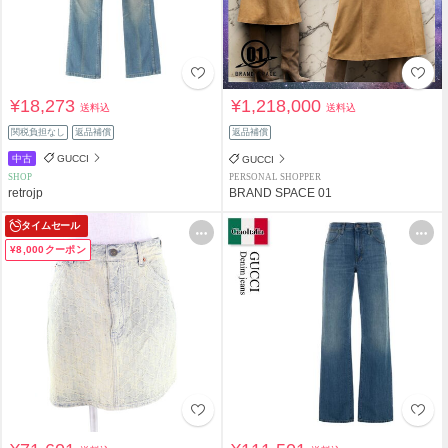
¥18,273
¥1,218,000
送料込
送料込
関税負担なし
返品補償
返品補償
中古
GUCCI
GUCCI
SHOP
PERSONAL SHOPPER
retrojp
BRAND SPACE 01
タイムセール
¥8,000クーポン