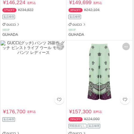
¥146,224
¥149,699
送料込
送料込
¥234,822
¥242,104
37%OFF
38%OFF
返品補償
返品補償
GUCCI
GUCCI
SHOP
SHOP
GUHADA
GUHADA
¥176,700
¥157,300
送料込
送料込
¥224,000
返品補償
29%OFF
関税負担なし
返品補償
GUCCI
GUCCI