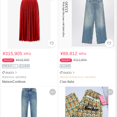
¥315,905
¥89,812
送料込
送料込
¥418,300
¥112,894
24%OFF
20%OFF
関税負担なし
返品補償
返品補償
GUCCI
GUCCI
PERSONAL SHOPPER
PREMIUM PERSONAL SHOPPER
MaisonContinue
Ciao Italia