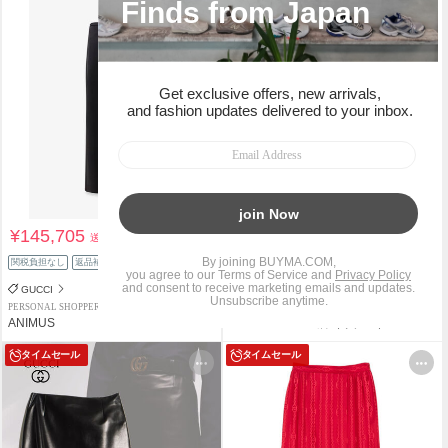
¥145,705
¥37,600
送料込
送料込
関税負担なし
返品補償
関税負担なし
返品補償
スピード配送
中古
GUCCI
GUCCI
PERSONAL SHOPPER
SHOP
ANIMUS
RECLO BUYMA店（リクロ）
タイムセール
タイムセール