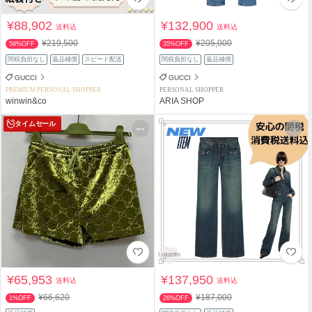
¥88,902
¥132,900
送料込
送料込
¥219,500
¥205,000
59%OFF
35%OFF
関税負担なし
返品補償
スピード配送
関税負担なし
返品補償
GUCCI
GUCCI
PREMIUM PERSONAL SHOPPER
PERSONAL SHOPPER
winwin&co
ARIA SHOP
タイムセール
¥65,953
¥137,950
送料込
送料込
¥66,620
¥187,000
1%OFF
26%OFF