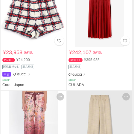
¥23,958
¥242,107
送料込
送料込
¥24,200
¥395,935
1%OFF
38%OFF
関税負担なし
返品補償
返品補償
中古
GUCCI
GUCCI
SHOP
SHOP
Caro Japan
GUHADA