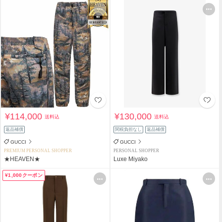
¥114,000
¥130,000
送料込
送料込
返品補償
関税負担なし
返品補償
GUCCI
GUCCI
PREMIUM PERSONAL SHOPPER
PERSONAL SHOPPER
★HEAVEN★
Luxe Miyako
¥1,000クーポン