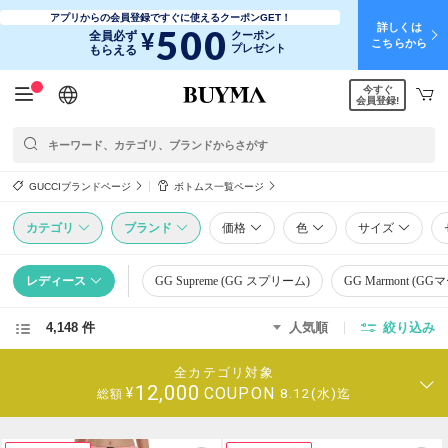
アプリからの会員登録ですぐに使えるクーポンGET！
詳しくは
500
¥
全員必ず
クーポン
こちらから
プレゼント
もらえる
今すぐ
日本語
English
简体中文
繁體中文
会員登録!
GUCCIブランドページ
ボトムス一覧ページ
カテゴリ
ブランド
価格
色
サイズ
レディース
GG Supreme (GG スプリーム)
GG Marmont (G
4,148 件
人気順
絞り込み
全カテゴリ対象
12,000
COUPON
¥
8.12(水)迄
総額