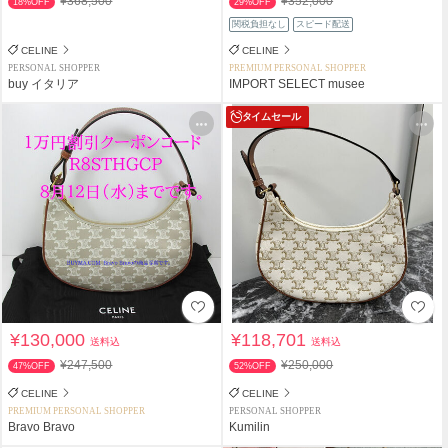
¥368,500
¥352,000
18%OFF
29%OFF
関税負担なし
スピード配送
CELINE
CELINE
PERSONAL SHOPPER
PREMIUM PERSONAL SHOPPER
buy イタリア
IMPORT SELECT musee
タイムセール
¥130,000
¥118,701
送料込
送料込
¥247,500
¥250,000
47%OFF
52%OFF
CELINE
CELINE
PREMIUM PERSONAL SHOPPER
PERSONAL SHOPPER
Bravo Bravo
Kumilin