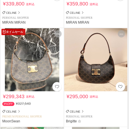
¥339,800
¥359,800
送料込
送料込
CELINE
CELINE
PERSONAL SHOPPER
PERSONAL SHOPPER
MIRAN MIRAN
MIRAN MIRAN
タイムセール
¥299,343
¥295,000
送料込
送料込
¥327,540
8%OFF
CELINE
CELINE
PREMIUM PERSONAL SHOPPER
PERSONAL SHOPPER
MoonSwan
Brigitte ☆