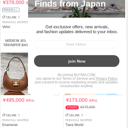
¥378,000
¥360,000
送料込
送料込
関税負担なし
関税負担なし
CELINE
CELINE
PERSONAL SHOPPER
PERSONAL SHOPPER
Velor
GOS_BM_MEO
¥495,000
¥173,000
送料込
送料込
¥275,000
37%OFF
CELINE
CELINE
PERSONAL SHOPPER
PERSONAL SHOPPER
Enamorar
Tiara World