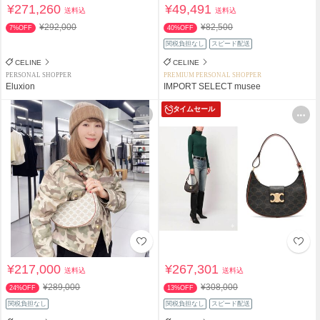
¥271,260
¥49,491
送料込
送料込
¥292,000
¥82,500
7%OFF
40%OFF
関税負担なし
スピード配送
CELINE
CELINE
PERSONAL SHOPPER
PREMIUM PERSONAL SHOPPER
Eluxion
IMPORT SELECT musee
タイムセール
¥217,000
¥267,301
送料込
送料込
¥289,000
¥308,000
24%OFF
13%OFF
関税負担なし
関税負担なし
スピード配送