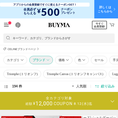
アプリからの会員登録ですぐに使えるクーポンGET！
詳しくは
500
¥
全員必ず
クーポン
こちらから
プレゼント
もらえる
今すぐ
日本語
English
简体中文
繁體中文
会員登録!
CELINEブランドページ
カテゴリ
ブランド
価格
色
セール
手
Triomphe (トリオンフ)
Triomphe Canvas (トリオンフキャンバス)
Lug
194 件
人気順
絞り込み
全カテゴリ対象
12,000
COUPON
¥
8.12(水)迄
総額