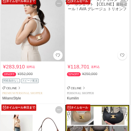
タイムセール
本日まで
タイムセール
¥283,910
¥118,701
送料込
送料込
¥352,000
¥250,000
19%OFF
52%OFF
関税負担なし
スピード配送
CELINE
CELINE
PREMIUM PERSONAL SHOPPER
PERSONAL SHOPPER
MilanoStyle
Kumilin
タイムセール
本日まで
タイムセール