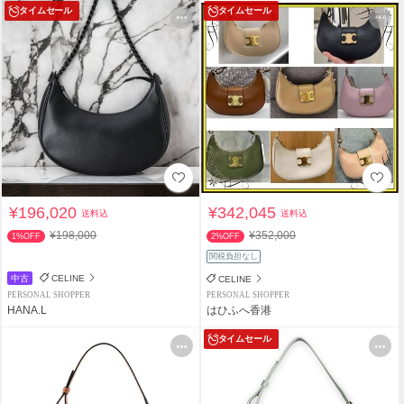
タイムセール
タイムセール
¥196,020
¥342,045
送料込
送料込
¥198,000
¥352,000
1%OFF
2%OFF
関税負担なし
中古
CELINE
CELINE
PERSONAL SHOPPER
PERSONAL SHOPPER
HANA.L
はひふへ香港
タイムセール