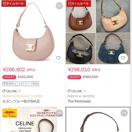
タイムセール
タイムセール
¥286,902
¥296,010
送料込
送料込
¥352,000
¥368,500
18%OFF
19%OFF
関税負担なし
スピード配送
CELINE
CELINE
PREMIUM PERSONAL SHOPPER
PERSONAL SHOPPER
モダンブルーBUYMA店
The Peninsula