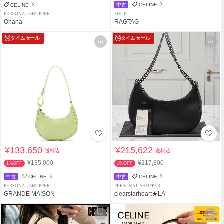
中古
CELINE
CELINE
PERSONAL SHOPPER
SHOP
Ohana_
RAGTAG
タイムセール
タイムセール
¥133,650
¥215,622
送料込
送料込
¥135,000
¥217,800
1%OFF
1%OFF
中古
CELINE
中古
CELINE
PERSONAL SHOPPER
PERSONAL SHOPPER
GRANDE MAISON
clearstarheart★LA