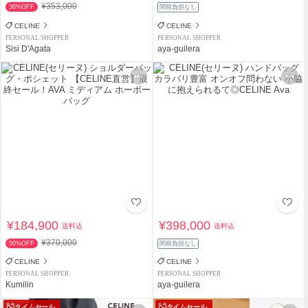
¥353,000
36%OFF
関税負担なし
CELINE
CELINE
PERSONAL SHOPPER
PERSONAL SHOPPER
Sisi D'Agata
aya-guilera
¥184,900
¥398,000
送料込
送料込
¥370,000
50%OFF
関税負担なし
CELINE
CELINE
PERSONAL SHOPPER
PERSONAL SHOPPER
Kumilin
aya-guilera
タイムセール
タイムセール