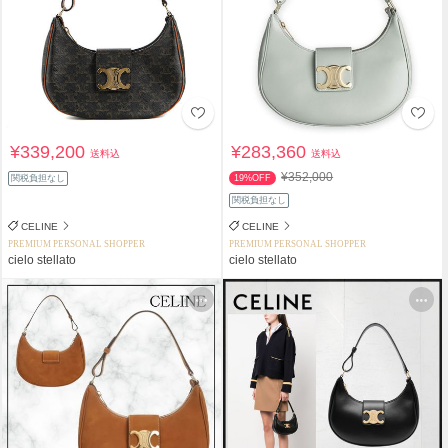
¥339,200
¥283,360
送料込
送料込
¥352,000
関税負担なし
19%OFF
関税負担なし
CELINE
CELINE
PREMIUM PERSONAL SHOPPER
PREMIUM PERSONAL SHOPPER
cielo stellato
cielo stellato