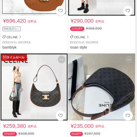
¥696,420
¥290,000
送料込
送料込
¥368,500
関税負担なし
21%OFF
CELINE
CELINE
PERSONAL SHOPPER
PERSONAL SHOPPER
bambiyk
noan style
タイムセール
¥259,380
¥235,000
送料込
送料込
¥308,000
¥247,500
15%OFF
5%OFF