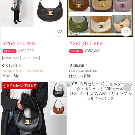
¥264,310
¥295,911
送料込
送料込
¥308,000
¥352,000
14%OFF
15%OFF
関税負担なし
スピード配送
CELINE
CELINE
PREMIUM PERSONAL SHOPPER
PERSONAL SHOPPER
MilanoStyle
はひふへ香港
タイムセール
本日まで