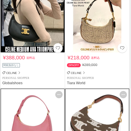
¥388,000
¥218,000
送料込
送料込
¥289,000
関税負担なし
24%OFF
CELINE
CELINE
PERSONAL SHOPPER
PERSONAL SHOPPER
Globalshoes
Tiara World