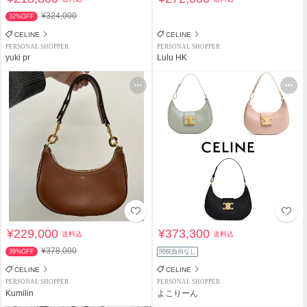
¥324,000
32%OFF
CELINE
CELINE
PERSONAL SHOPPER
PERSONAL SHOPPER
yuki pr
Lulu HK
¥229,000
¥373,300
送料込
送料込
¥378,000
39%OFF
関税負担なし
CELINE
CELINE
PERSONAL SHOPPER
PERSONAL SHOPPER
Kumilin
よこりーん