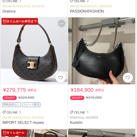
CELINE
CELINE
PREMIUM PERSONAL SHOPPER
PREMIUM PERSONAL SHOPPER
Grainca
PASSION4FASHION
タイムセール
本日まで
¥279,775
¥184,900
送料込
送料込
¥324,500
¥370,000
13%OFF
50%OFF
関税負担なし
スピード配送
CELINE
CELINE
PREMIUM PERSONAL SHOPPER
PERSONAL SHOPPER
IMPORT SELECT musee
Kumilin
タイムセール