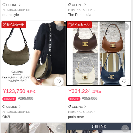
CELINE
CELINE
PERSONAL SHOPPER
PERSONAL SHOPPER
noan style
The Peninsula
タイムセール
タイムセール
¥123,750
¥334,224
送料込
送料込
¥298,000
¥352,000
58%OFF
5%OFF
CELINE
CELINE
PERSONAL SHOPPER
PERSONAL SHOPPER
Oh2t
paris.rose