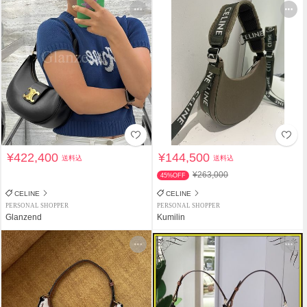
¥422,400
¥144,500
送料込
送料込
¥263,000
45%OFF
CELINE
CELINE
PERSONAL SHOPPER
PERSONAL SHOPPER
Glanzend
Kumilin