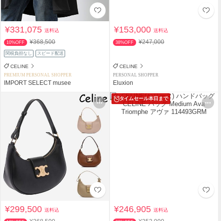
¥331,075
¥153,000
送料込
送料込
¥368,500
¥247,000
10%OFF
38%OFF
関税負担なし
スピード配送
CELINE
CELINE
PREMIUM PERSONAL SHOPPER
PERSONAL SHOPPER
IMPORT SELECT musee
Eluxion
タイムセール
本日まで
¥299,500
¥246,905
送料込
送料込