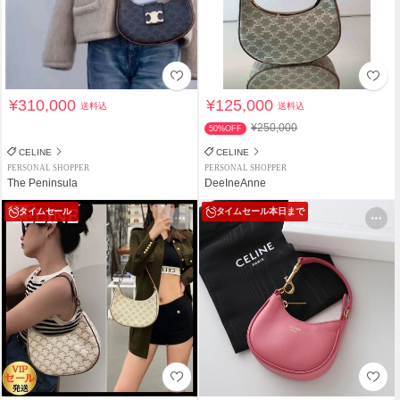
¥310,000
¥125,000
送料込
送料込
¥250,000
50%OFF
CELINE
CELINE
PERSONAL SHOPPER
PERSONAL SHOPPER
The Peninsula
DeeIneAnne
タイムセール
タイムセール
本日まで