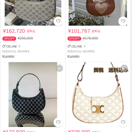
¥162,720
¥101,767
送料込
送料込
¥250,000
¥178,000
34%OFF
42%OFF
CELINE
CELINE
PERSONAL SHOPPER
PERSONAL SHOPPER
Kumilin
Kumilin