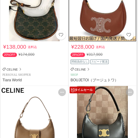
¥138,000
¥228,000
送料込
送料込
¥174,000
¥317,900
20%OFF
28%OFF
関税負担なし
スピード配送
CELINE
CELINE
PERSONAL SHOPPER
SHOP
Tiara World
BOUJETOI（ブージュトワ）
タイムセール