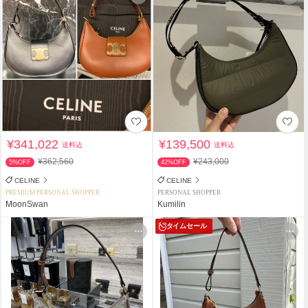
¥341,022
¥139,500
送料込
送料込
¥362,560
¥243,000
5%OFF
42%OFF
CELINE
CELINE
PREMIUM PERSONAL SHOPPER
PERSONAL SHOPPER
MoonSwan
Kumilin
タイムセール