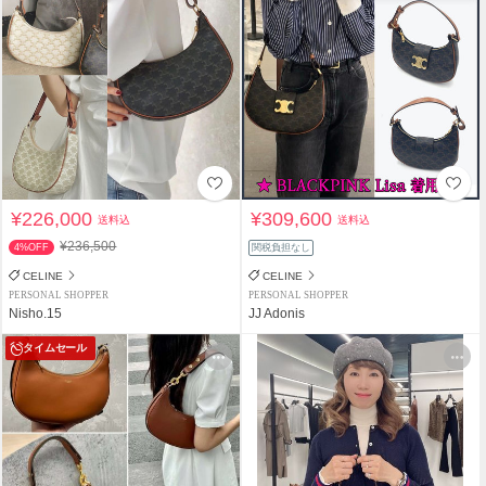
¥226,000
¥309,600
送料込
送料込
¥236,500
4%OFF
関税負担なし
CELINE
CELINE
PERSONAL SHOPPER
PERSONAL SHOPPER
Nisho.15
JJ Adonis
タイムセール