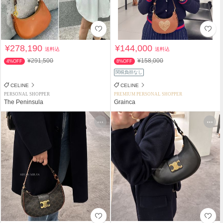
¥278,190
¥144,000
送料込
送料込
¥291,500
¥158,000
4%OFF
8%OFF
関税負担なし
CELINE
CELINE
PERSONAL SHOPPER
PREMIUM PERSONAL SHOPPER
The Peninsula
Grainca