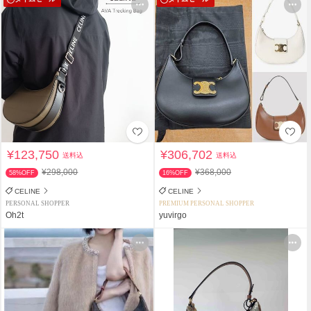
¥123,750
¥306,702
送料込
送料込
¥298,000
¥368,000
58%OFF
16%OFF
CELINE
CELINE
PERSONAL SHOPPER
PREMIUM PERSONAL SHOPPER
Oh2t
yuvirgo