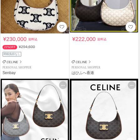
¥230,000
¥222,000
送料込
送料込
¥294,600
21%OFF
関税負担なし
CELINE
CELINE
PERSONAL SHOPPER
PERSONAL SHOPPER
Senbay
はひふへ香港