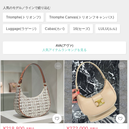
人気のモデル／ラインで絞り込む
Triomphe(トリオンフ)
Triomphe Canvas(トリオンフキャンバス)
Luggage(ラゲージ)
Cabas(カバ)
16(セーズ)
LULU(ルル)
AVA(アヴァ)
人気アイテムランキングを見る
¥218,800
¥272,000
送料込
送料込