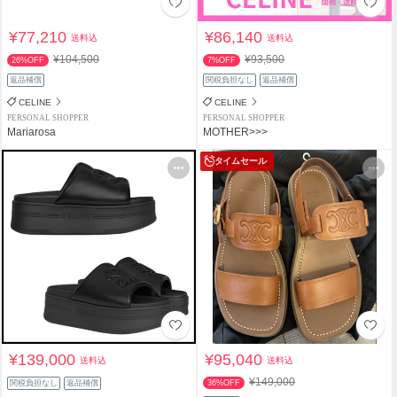
¥77,210
¥86,140
送料込
送料込
¥104,500
¥93,500
26%OFF
7%OFF
返品補償
関税負担なし
返品補償
CELINE
CELINE
PERSONAL SHOPPER
PERSONAL SHOPPER
Mariarosa
MOTHER>>>
タイムセール
¥139,000
¥95,040
送料込
送料込
¥149,000
関税負担なし
返品補償
36%OFF