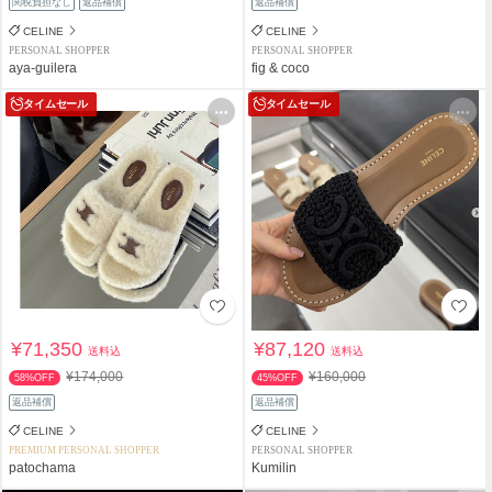
関税負担なし
返品補償
返品補償
CELINE
CELINE
PERSONAL SHOPPER
PERSONAL SHOPPER
aya-guilera
fig & coco
タイムセール
タイムセール
¥71,350
¥87,120
送料込
送料込
¥174,000
¥160,000
58%OFF
45%OFF
返品補償
返品補償
CELINE
CELINE
PREMIUM PERSONAL SHOPPER
PERSONAL SHOPPER
patochama
Kumilin