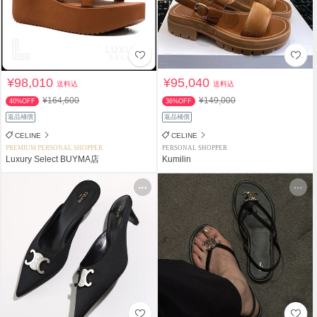
¥98,010
¥95,040
送料込
送料込
¥164,600
¥149,000
40%OFF
36%OFF
返品補償
返品補償
CELINE
CELINE
PREMIUM PERSONAL SHOPPER
PERSONAL SHOPPER
Luxury Select BUYMA店
Kumilin