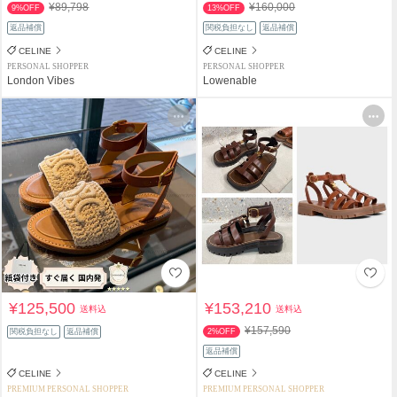
¥89,798
¥160,000
9%OFF
13%OFF
返品補償
関税負担なし
返品補償
CELINE
CELINE
PERSONAL SHOPPER
PERSONAL SHOPPER
London Vibes
Lowenable
¥125,500
¥153,210
送料込
送料込
¥157,590
関税負担なし
返品補償
2%OFF
返品補償
CELINE
CELINE
PREMIUM PERSONAL SHOPPER
PREMIUM PERSONAL SHOPPER