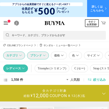
アプリからの会員登録ですぐに使えるクーポンGET！
詳しくは
500
¥
全員必ず
クーポン
こちらから
プレゼント
もらえる
今すぐ
日本語
English
简体中文
繁體中文
会員登録!
CELINEブランドページ
サンダル・ミュール一覧ページ
カテゴリ
ブランド
価格
色
サイズ
レディース
Triomphe (トリオンフ)
C (セー)
Strap (ス
1,558 件
人気順
絞り込み
全カテゴリ対象
12,000
COUPON
¥
8.12(水)迄
総額