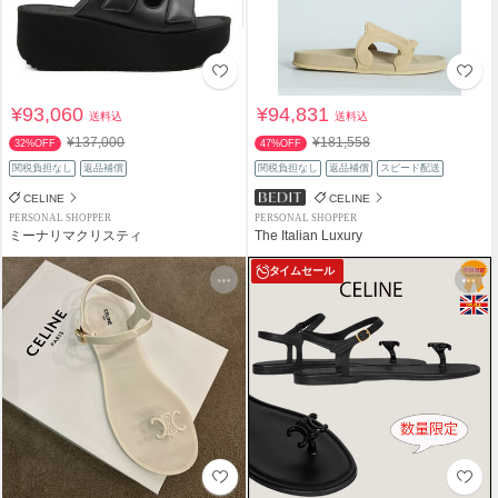
¥93,060
¥94,831
送料込
送料込
¥137,000
¥181,558
32%OFF
47%OFF
関税負担なし
返品補償
関税負担なし
返品補償
スピード配送
CELINE
CELINE
PERSONAL SHOPPER
PERSONAL SHOPPER
ミーナリマクリスティ
The Italian Luxury
タイムセール