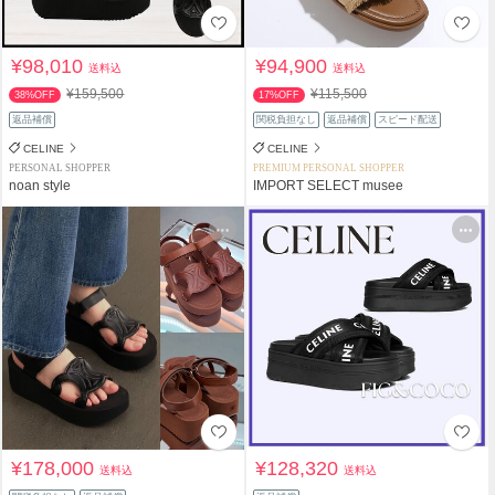
¥98,010
¥94,900
送料込
送料込
¥159,500
¥115,500
38%OFF
17%OFF
返品補償
関税負担なし
返品補償
スピード配送
CELINE
CELINE
PERSONAL SHOPPER
PREMIUM PERSONAL SHOPPER
noan style
IMPORT SELECT musee
¥178,000
¥128,320
送料込
送料込