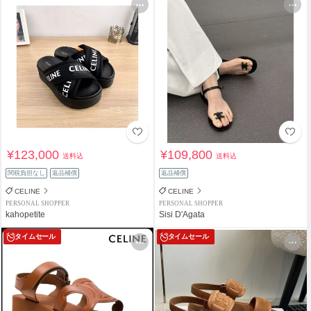
¥123,000
¥109,800
送料込
送料込
関税負担なし
返品補償
返品補償
CELINE
CELINE
PERSONAL SHOPPER
PERSONAL SHOPPER
kahopetite
Sisi D'Agata
タイムセール
タイムセール