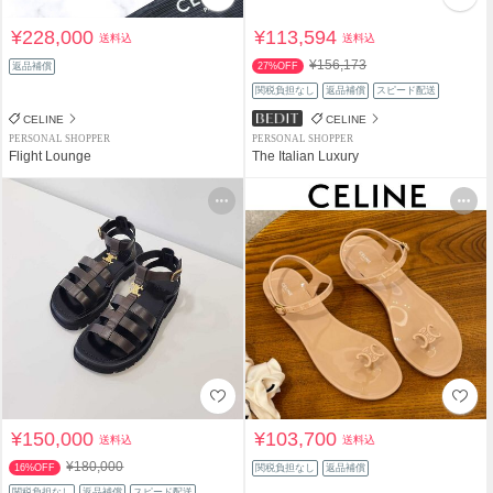
¥228,000
¥113,594
送料込
送料込
¥156,173
返品補償
27%OFF
関税負担なし
返品補償
スピード配送
CELINE
CELINE
PERSONAL SHOPPER
PERSONAL SHOPPER
Flight Lounge
The Italian Luxury
¥150,000
¥103,700
送料込
送料込
¥180,000
16%OFF
関税負担なし
返品補償
関税負担なし
返品補償
スピード配送