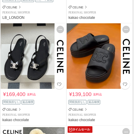
CELINE
CELINE
PERSONAL SHOPPER
PERSONAL SHOPPER
LB_LONDON
kakao chocolate
¥169,400
¥139,100
送料込
送料込
関税負担なし
返品補償
関税負担なし
返品補償
CELINE
CELINE
PERSONAL SHOPPER
PERSONAL SHOPPER
kakao chocolate
kakao chocolate
タイムセール