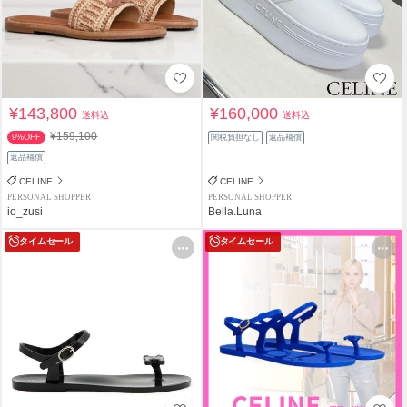
¥143,800
¥160,000
送料込
送料込
¥159,100
9%OFF
関税負担なし
返品補償
返品補償
CELINE
CELINE
PERSONAL SHOPPER
PERSONAL SHOPPER
io_zusi
Bella.Luna
タイムセール
タイムセール