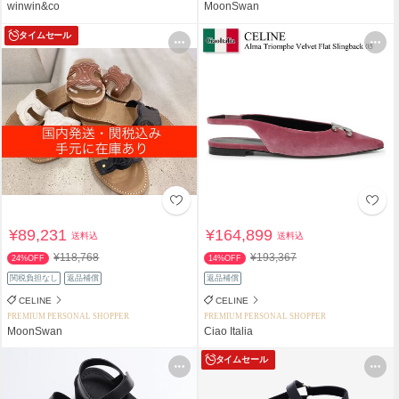
winwin&co
MoonSwan
タイムセール
¥89,231
¥164,899
送料込
送料込
¥118,768
¥193,367
24%OFF
14%OFF
関税負担なし
返品補償
返品補償
CELINE
CELINE
PREMIUM PERSONAL SHOPPER
PREMIUM PERSONAL SHOPPER
MoonSwan
Ciao Italia
タイムセール