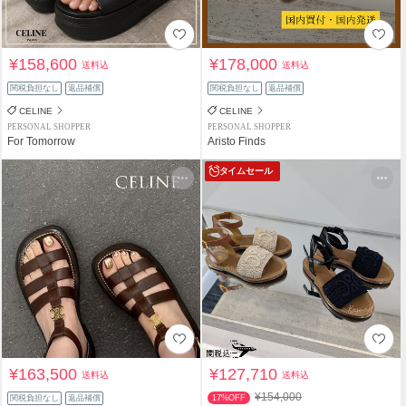
¥158,600
¥178,000
送料込
送料込
関税負担なし
返品補償
関税負担なし
返品補償
CELINE
CELINE
PERSONAL SHOPPER
PERSONAL SHOPPER
For Tomorrow
Aristo Finds
タイムセール
¥163,500
¥127,710
送料込
送料込
¥154,000
関税負担なし
返品補償
17%OFF