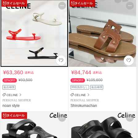
タイムセール
タイムセール
¥63,360
¥84,744
送料込
送料込
¥93,500
¥105,600
32%OFF
19%OFF
返品補償
関税負担なし
返品補償
CELINE
CELINE
PERSONAL SHOPPER
PERSONAL SHOPPER
noan style
Shirokumachan
タイムセール