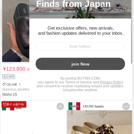
¥123,800
¥134,700
送料込
送料込
返品補償
関税負担なし
返品補償
CELINE
CELINE
PERSONAL SHOPPER
PERSONAL SHOPPER
Nisho.15
+bonheur
タイムセール