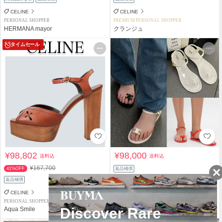
CELINE
CELINE
PERSONAL SHOPPER
PREMIUM PERSONAL SHOPPER
HERMANA mayor
クランジュ
タイムセール
¥98,802
¥98,000
送料込
送料込
¥167,700
41%OFF
返品補償
返品補償
CELINE
CELINE
PERSONAL SHOPPER
PERSONAL SHOPPER
Aqua Smile
Nisho.15