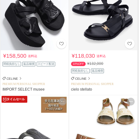
¥158,500
¥118,030
送料込
送料込
¥132,000
関税負担なし
返品補償
スピード配送
10%OFF
関税負担なし
返品補償
CELINE
CELINE
PREMIUM PERSONAL SHOPPER
PREMIUM PERSONAL SHOPPER
IMPORT SELECT musee
cielo stellato
タイムセール