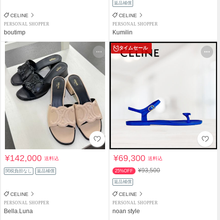
返品補償
CELINE
CELINE
PERSONAL SHOPPER
PERSONAL SHOPPER
boutimp
Kumilin
タイムセール
¥142,000
¥69,300
送料込
送料込
¥93,500
関税負担なし
返品補償
25%OFF
返品補償
CELINE
CELINE
PERSONAL SHOPPER
PERSONAL SHOPPER
Bella.Luna
noan style