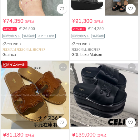
¥74,350
¥91,300
送料込
送料込
¥126,500
¥114,250
41%OFF
20%OFF
関税負担なし
返品補償
スピード配送
関税負担なし
返品補償
CELINE
CELINE
PREMIUM PERSONAL SHOPPER
PERSONAL SHOPPER
Grainca
GDL Luxe Maison
タイムセール
¥81,180
¥139,000
送料込
送料込