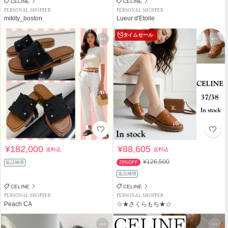
CELINE
CELINE
PERSONAL SHOPPER
PERSONAL SHOPPER
mikity_boston
Lueur d'Etoile
タイムセール
¥182,000
¥88,605
送料込
送料込
¥126,500
返品補償
29%OFF
返品補償
CELINE
CELINE
PERSONAL SHOPPER
PERSONAL SHOPPER
Peach CA
☆★さくらもち★☆