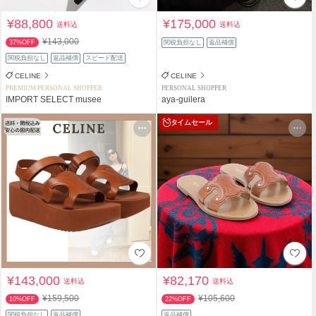
¥88,800
¥175,000
送料込
送料込
¥143,000
37%OFF
関税負担なし
返品補償
関税負担なし
返品補償
スピード配送
CELINE
CELINE
PREMIUM PERSONAL SHOPPER
PERSONAL SHOPPER
IMPORT SELECT musee
aya-guilera
タイムセール
¥143,000
¥82,170
送料込
送料込
¥159,500
¥105,600
10%OFF
22%OFF
関税負担なし
返品補償
返品補償