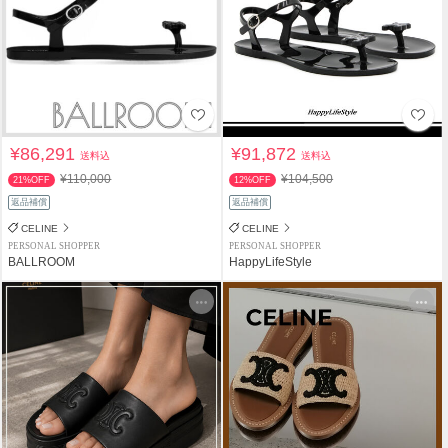
¥86,291
¥91,872
送料込
送料込
¥110,000
¥104,500
21%OFF
12%OFF
返品補償
返品補償
CELINE
CELINE
PERSONAL SHOPPER
PERSONAL SHOPPER
BALLROOM
HappyLifeStyle