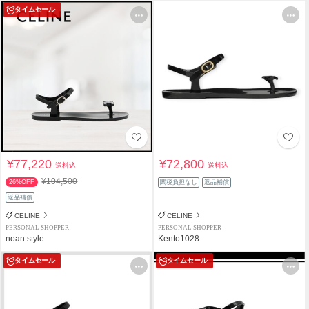
タイムセール
¥77,220
¥72,800
送料込
送料込
¥104,500
26%OFF
関税負担なし
返品補償
返品補償
CELINE
CELINE
PERSONAL SHOPPER
PERSONAL SHOPPER
noan style
Kento1028
タイムセール
タイムセール