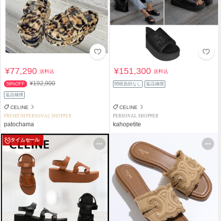
¥77,290
¥151,300
送料込
送料込
¥192,900
59%OFF
関税負担なし
返品補償
返品補償
CELINE
CELINE
PREMIUM PERSONAL SHOPPER
PERSONAL SHOPPER
patochama
kahopetite
タイムセール