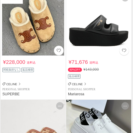
¥228,000
¥71,676
送料込
送料込
¥143,000
関税負担なし
返品補償
49%OFF
返品補償
CELINE
CELINE
PERSONAL SHOPPER
PERSONAL SHOPPER
SUPERBE
Mariarosa