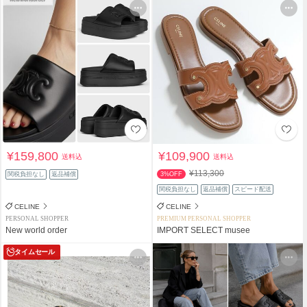
¥159,800
¥109,900
送料込
送料込
¥113,300
関税負担なし
返品補償
3%OFF
関税負担なし
返品補償
スピード配送
CELINE
CELINE
PERSONAL SHOPPER
PREMIUM PERSONAL SHOPPER
New world order
IMPORT SELECT musee
タイムセール