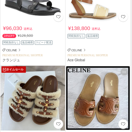
¥96,030
¥138,800
送料込
送料込
¥126,500
24%OFF
関税負担なし
返品補償
関税負担なし
返品補償
スピード配送
CELINE
CELINE
PREMIUM PERSONAL SHOPPER
PREMIUM PERSONAL SHOPPER
クランジュ
Ace Global
タイムセール