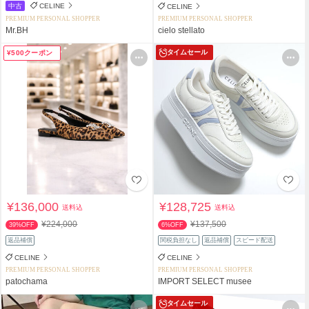
中古
CELINE
CELINE
PREMIUM PERSONAL SHOPPER
PREMIUM PERSONAL SHOPPER
Mr.BH
cielo stellato
タイムセール
¥500クーポン
¥136,000
¥128,725
送料込
送料込
¥224,000
¥137,500
39%OFF
6%OFF
返品補償
関税負担なし
返品補償
スピード配送
CELINE
CELINE
PREMIUM PERSONAL SHOPPER
PREMIUM PERSONAL SHOPPER
patochama
IMPORT SELECT musee
タイムセール