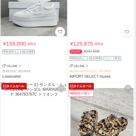
¥159,000
¥125,875
送料込
送料込
¥137,500
関税負担なし
返品補償
8%OFF
関税負担なし
返品補償
スピード配送
CELINE
CELINE
PERSONAL SHOPPER
PREMIUM PERSONAL SHOPPER
Lowenable
IMPORT SELECT musee
タイムセール
タイムセール
¥500クーポン