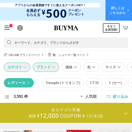
アプリからの会員登録ですぐに使えるクーポンGET！
詳しくは
500
¥
全員必ず
クーポン
こちらから
プレゼント
もらえる
今すぐ
日本語
English
简体中文
繁體中文
会員登録!
CELINEブランドページ
靴・シューズ一覧ページ
カテゴリ
ブランド
価格
色
サイズ
レディース
Triomphe (トリオンフ)
CT 02
C (セー)
3,591 件
人気順
絞り込み
全カテゴリ対象
12,000
COUPON
¥
8.12(水)迄
総額