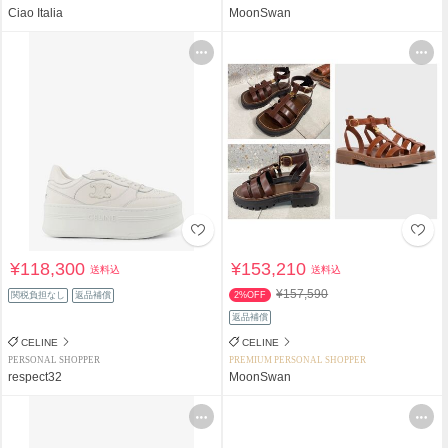
Ciao Italia
MoonSwan
¥118,300
¥153,210
送料込
送料込
¥157,590
関税負担なし
返品補償
2%OFF
返品補償
CELINE
CELINE
PERSONAL SHOPPER
PREMIUM PERSONAL SHOPPER
respect32
MoonSwan