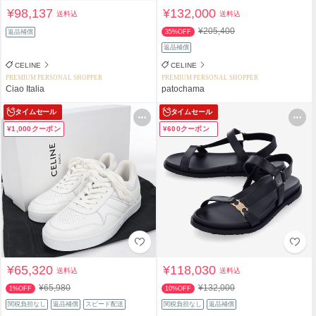
¥98,137
¥132,000
送料込
送料込
¥205,400
返品補償
35%OFF
返品補償
CELINE
CELINE
PREMIUM PERSONAL SHOPPER
PREMIUM PERSONAL SHOPPER
Ciao Italia
patochama
タイムセール
タイムセール
¥1,000クーポン
¥600クーポン
¥65,320
¥118,030
送料込
送料込
¥65,980
¥132,000
1%OFF
10%OFF
関税負担なし
返品補償
スピード配送
関税負担なし
返品補償