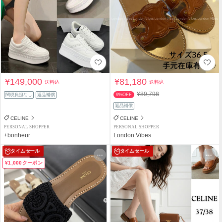
¥149,000
¥81,180
送料込
送料込
¥89,798
関税負担なし
返品補償
9%OFF
返品補償
CELINE
CELINE
PERSONAL SHOPPER
PERSONAL SHOPPER
+bonheur
London Vibes
タイムセール
タイムセール
¥1,000クーポン