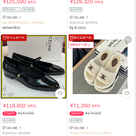
¥125,500
¥128,320
送料込
送料込
関税負担なし
返品補償
返品補償
CELINE
CELINE
PREMIUM PERSONAL SHOPPER
PERSONAL SHOPPER
winwin&co
fig & coco
タイムセール
タイムセール
¥500クーポン
¥118,602
¥71,350
送料込
送料込
¥143,000
¥174,000
17%OFF
58%OFF
返品補償
返品補償
CELINE
CELINE
PERSONAL SHOPPER
PREMIUM PERSONAL SHOPPER