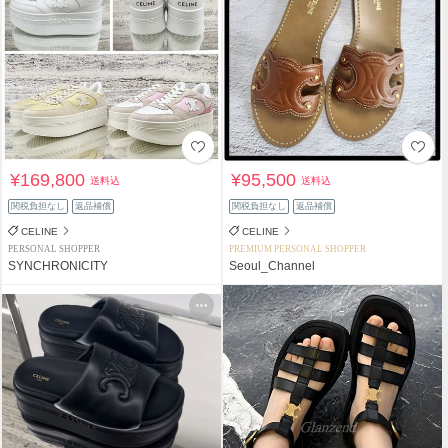
¥169,800
¥95,500
送料込
送料込
関税負担なし
返品補償
関税負担なし
返品補償
CELINE
CELINE
PERSONAL SHOPPER
PREMIUM PERSONAL SHOPPER
SYNCHRONICITY
Seoul_Channel