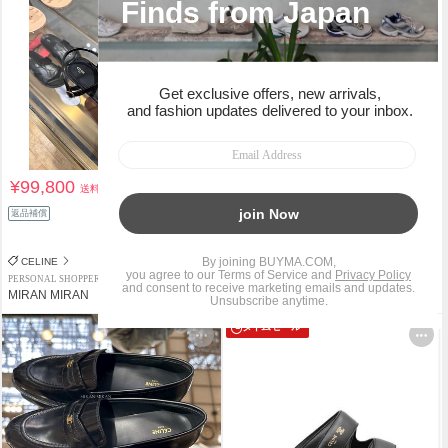
¥99,800
¥75,141
送料込
送料込
¥143,000
返品補償
47%OFF
関税負担なし
返品補償
CELINE
CELINE
PERSONAL SHOPPER
PERSONAL SHOPPER
MIRAN MIRAN
Seizelife
タイムセール