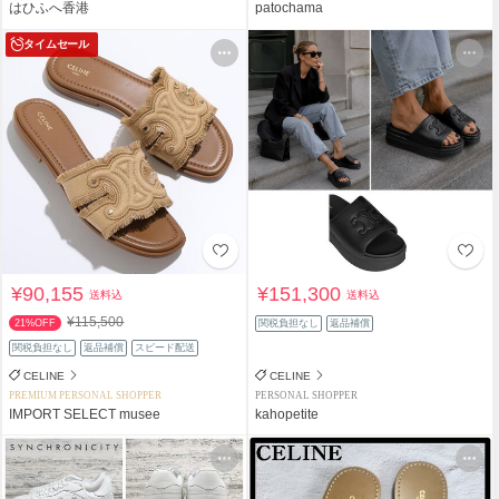
はひふへ香港
patochama
タイムセール
¥90,155
¥151,300
送料込
送料込
¥115,500
21%OFF
関税負担なし
返品補償
関税負担なし
返品補償
スピード配送
CELINE
CELINE
PREMIUM PERSONAL SHOPPER
PERSONAL SHOPPER
IMPORT SELECT musee
kahopetite