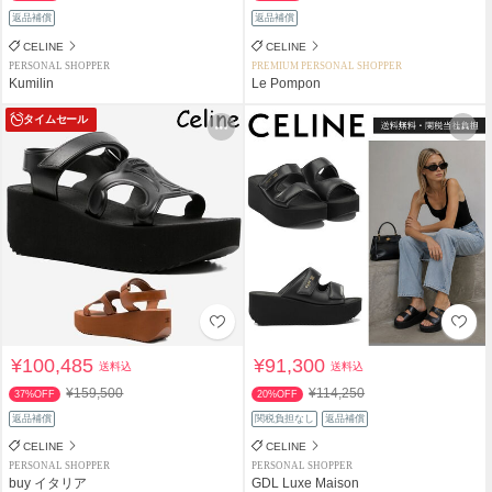
返品補償
返品補償
CELINE
CELINE
PERSONAL SHOPPER
PREMIUM PERSONAL SHOPPER
Kumilin
Le Pompon
タイムセール
¥100,485
¥91,300
送料込
送料込
¥159,500
¥114,250
37%OFF
20%OFF
返品補償
関税負担なし
返品補償
CELINE
CELINE
PERSONAL SHOPPER
PERSONAL SHOPPER
buy イタリア
GDL Luxe Maison