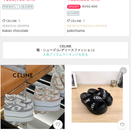
¥192,400
関税負担なし
返品補償
39%OFF
返品補償
CELINE
CELINE
PERSONAL SHOPPER
PREMIUM PERSONAL SHOPPER
kakao chocolate
patochama
CELINE
靴・シューズ
(レディースファッション)
人気アイテムランキングを見る