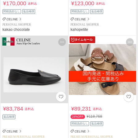
¥170,000
¥123,000
送料込
送料込
関税負担なし
返品補償
関税負担なし
返品補償
CELINE
CELINE
PERSONAL SHOPPER
PERSONAL SHOPPER
kakao chocolate
kahopetite
タイムセール
¥83,784
¥89,231
送料込
送料込
¥118,768
返品補償
24%OFF
関税負担なし
返品補償
CELINE
CELINE
PREMIUM PERSONAL SHOPPER
PREMIUM PERSONAL SHOPPER