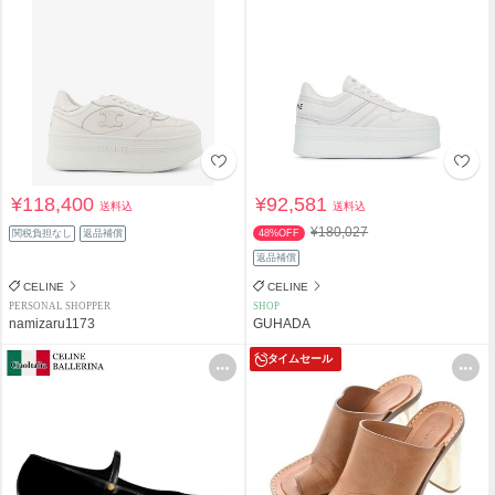
¥118,400
¥92,581
送料込
送料込
¥180,027
関税負担なし
返品補償
48%OFF
返品補償
CELINE
CELINE
PERSONAL SHOPPER
SHOP
namizaru1173
GUHADA
タイムセール