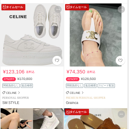
タイムセール
タイムセール
¥123,106
¥74,350
送料込
送料込
¥170,800
¥126,500
27%OFF
41%OFF
関税負担なし
返品補償
関税負担なし
返品補償
スピード配送
CELINE
CELINE
PERSONAL SHOPPER
PREMIUM PERSONAL SHOPPER
SM STYLE
Grainca
タイムセール