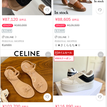
¥87,120
¥88,605
送料込
送料込
¥160,000
¥126,500
45%OFF
29%OFF
返品補償
返品補償
CELINE
CELINE
PERSONAL SHOPPER
PERSONAL SHOPPER
Kumilin
☆★さくらもち★☆
タイムセール
¥500クーポン
¥103,700
¥116,890
送料込
送料込