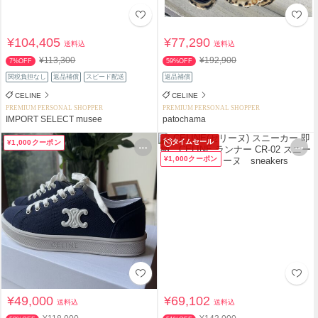
¥104,405
¥77,290
送料込
送料込
¥113,300
¥192,900
7%OFF
59%OFF
関税負担なし
返品補償
スピード配送
返品補償
CELINE
CELINE
PREMIUM PERSONAL SHOPPER
PREMIUM PERSONAL SHOPPER
IMPORT SELECT musee
patochama
タイムセール
¥1,000クーポン
¥1,000クーポン
¥49,000
¥69,102
送料込
送料込