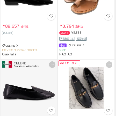
¥89,657
¥8,794
送料込
送料込
¥8,883
返品補償
1%OFF
関税負担なし
返品補償
中古
CELINE
CELINE
PREMIUM PERSONAL SHOPPER
SHOP
Ciao Italia
RAGTAG
¥500クーポン