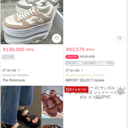
¥139,000
¥93,575
送料込
送料込
¥110,000
返品補償
14%OFF
関税負担なし
返品補償
スピード配送
CELINE
CELINE
PERSONAL SHOPPER
PREMIUM PERSONAL SHOPPER
The Peninsula
IMPORT SELECT musee
タイムセール