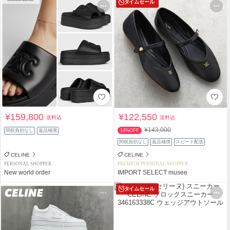
タイムセール
¥159,800
¥122,550
送料込
送料込
¥143,000
関税負担なし
返品補償
14%OFF
関税負担なし
返品補償
スピード配送
CELINE
CELINE
PERSONAL SHOPPER
PREMIUM PERSONAL SHOPPER
New world order
IMPORT SELECT musee
タイムセール