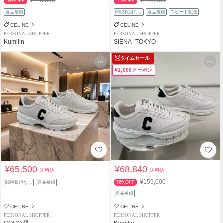
¥118,000
¥143,000
58%OFF
51%OFF
返品補償
関税負担なし
返品補償
スピード配送
CELINE
CELINE
PERSONAL SHOPPER
PERSONAL SHOPPER
Kumilin
SIENA_TOKYO
タイムセール
¥1,000クーポン
¥65,500
¥68,840
送料込
送料込
¥159,000
関税負担なし
返品補償
56%OFF
返品補償
CELINE
CELINE
PERSONAL SHOPPER
PERSONAL SHOPPER
COCO 愛
Kumilin