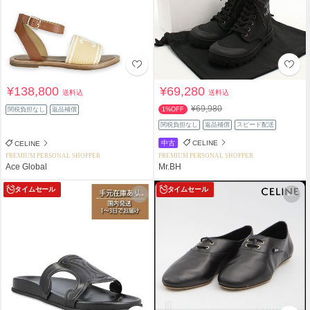
¥138,800
¥69,280
送料込
送料込
¥69,980
関税負担なし
返品補償
1%OFF
関税負担なし
返品補償
スピード配送
中古
CELINE
CELINE
PREMIUM PERSONAL SHOPPER
PREMIUM PERSONAL SHOPPER
Ace Global
Mr.BH
タイムセール
タイムセール