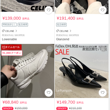
¥139,000
¥191,400
送料込
送料込
関税負担なし
返品補償
返品補償
CELINE
CELINE
PERSONAL SHOPPER
PERSONAL SHOPPER
Lowenable
Glanzend
タイムセール
¥1,000クーポン
¥68,840
¥149,700
送料込
送料込
¥159,000
¥210,100
56%OFF
28%OFF