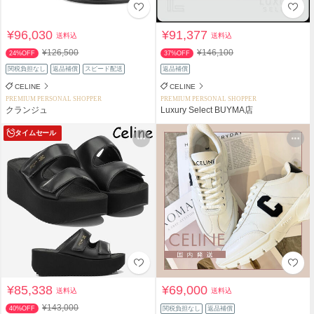
¥96,030
¥91,377
送料込
送料込
¥126,500
¥146,100
24%OFF
37%OFF
関税負担なし
返品補償
スピード配送
返品補償
CELINE
CELINE
PREMIUM PERSONAL SHOPPER
PREMIUM PERSONAL SHOPPER
クランジュ
Luxury Select BUYMA店
タイムセール
¥85,338
¥69,000
送料込
送料込
¥143,000
40%OFF
関税負担なし
返品補償