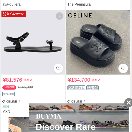
aya-guilera
The Peninsula
タイムセール
¥81,576
¥134,700
送料込
送料込
¥145,800
44%OFF
関税負担なし
返品補償
返品補償
CELINE
CELINE
SHOP
PERSONAL SHOPPER
MXN
+bonheur
タイムセール