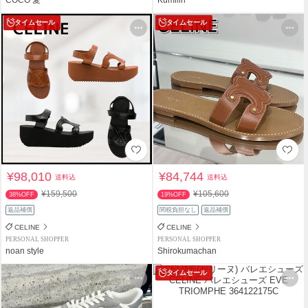
タイムセール
タイムセール
¥98,010
¥84,744
送料込
送料込
¥159,500
¥105,600
38%OFF
19%OFF
返品補償
関税負担なし
返品補償
CELINE
CELINE
PERSONAL SHOPPER
PERSONAL SHOPPER
noan style
Shirokumachan
タイムセール