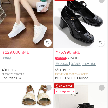
¥129,000
¥75,990
送料込
送料込
¥154,000
返品補償
50%OFF
関税負担なし
返品補償
スピード配送
CELINE
CELINE
PERSONAL SHOPPER
PREMIUM PERSONAL SHOPPER
The Peninsula
IMPORT SELECT musee
タイムセール
¥1,000クーポン