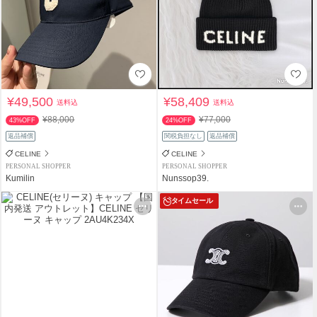
¥49,500
¥58,409
送料込
送料込
¥88,000
¥77,000
43%OFF
24%OFF
返品補償
関税負担なし
返品補償
CELINE
CELINE
PERSONAL SHOPPER
PERSONAL SHOPPER
Kumilin
Nunssop39.
タイムセール