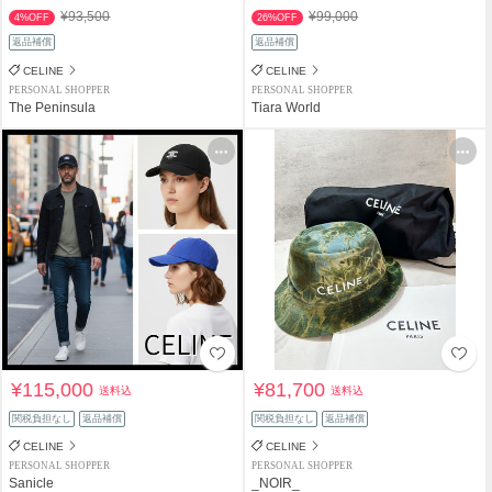
¥93,500
¥99,000
4%OFF
26%OFF
返品補償
返品補償
CELINE
CELINE
PERSONAL SHOPPER
PERSONAL SHOPPER
The Peninsula
Tiara World
¥115,000
¥81,700
送料込
送料込
関税負担なし
返品補償
関税負担なし
返品補償
CELINE
CELINE
PERSONAL SHOPPER
PERSONAL SHOPPER
Sanicle
_NOIR_