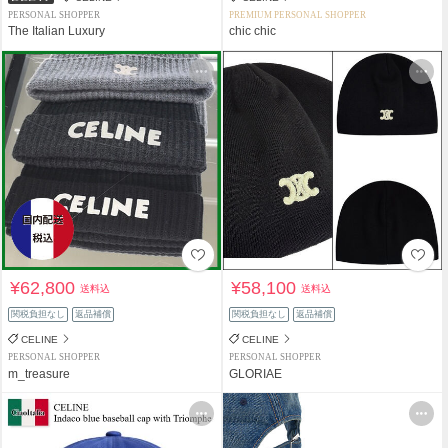
PERSONAL SHOPPER
PREMIUM PERSONAL SHOPPER
The Italian Luxury
chic chic
¥62,800
¥58,100
送料込
送料込
関税負担なし
返品補償
関税負担なし
返品補償
CELINE
CELINE
PERSONAL SHOPPER
PERSONAL SHOPPER
m_treasure
GLORIAE