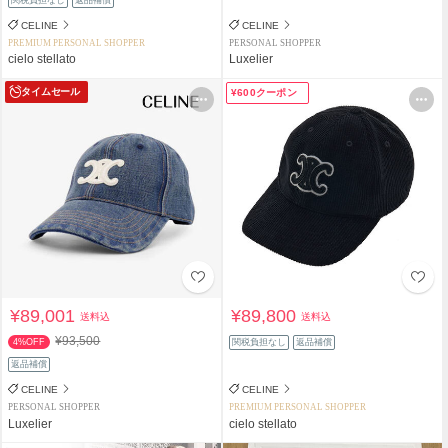
CELINE
CELINE
PREMIUM PERSONAL SHOPPER
PERSONAL SHOPPER
cielo stellato
Luxelier
タイムセール
¥600クーポン
¥89,001
¥89,800
送料込
送料込
¥93,500
4%OFF
関税負担なし
返品補償
返品補償
CELINE
CELINE
PERSONAL SHOPPER
PREMIUM PERSONAL SHOPPER
Luxelier
cielo stellato