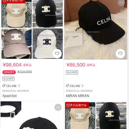
タイムセール
¥98,604
¥86,500
送料込
送料込
¥110,000
10%OFF
返品補償
返品補償
CELINE
CELINE
PERSONAL SHOPPER
PERSONAL SHOPPER
SpainSol
MIRAN MIRAN
タイムセール