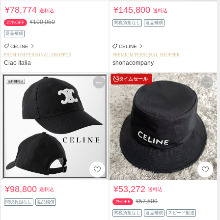
¥78,774
¥145,800
送料込
送料込
¥100,050
21%OFF
関税負担なし
返品補償
返品補償
CELINE
CELINE
PREMIUM PERSONAL SHOPPER
PREMIUM PERSONAL SHOPPER
Ciao Italia
shonacompany
タイムセール
¥98,800
¥53,272
送料込
送料込
¥57,500
関税負担なし
返品補償
7%OFF
関税負担なし
返品補償
スピード配送