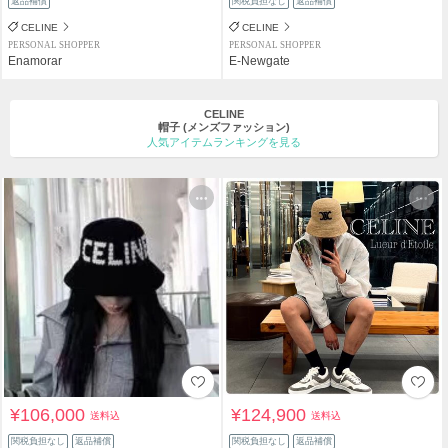
返品補償
関税負担なし
返品補償
CELINE
CELINE
PERSONAL SHOPPER
PERSONAL SHOPPER
Enamorar
E-Newgate
CELINE
帽子
(メンズファッション)
人気アイテムランキングを見る
¥106,000
¥124,900
送料込
送料込
関税負担なし
返品補償
関税負担なし
返品補償