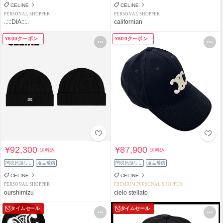
CELINE
CELINE
PERSONAL SHOPPER
PERSONAL SHOPPER
..:::DIA:::..
californian
¥600クーポン
¥600クーポン
¥92,300
¥87,900
送料込
送料込
関税負担なし
返品補償
関税負担なし
返品補償
CELINE
CELINE
PERSONAL SHOPPER
PREMIUM PERSONAL SHOPPER
ourshimizu
cielo stellato
タイムセール
タイムセール