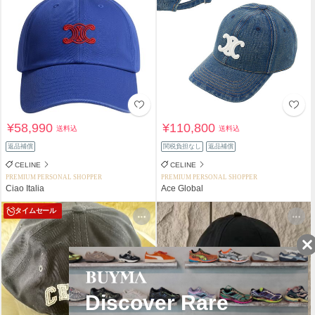
¥58,990
¥110,800
送料込
送料込
返品補償
関税負担なし
返品補償
CELINE
CELINE
PREMIUM PERSONAL SHOPPER
PREMIUM PERSONAL SHOPPER
Ciao Italia
Ace Global
タイムセール