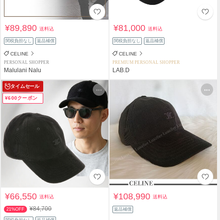
¥89,890
¥81,000
送料込
送料込
関税負担なし
返品補償
関税負担なし
返品補償
CELINE
CELINE
PERSONAL SHOPPER
PREMIUM PERSONAL SHOPPER
Malulani Nalu
LAB.D
タイムセール
¥600クーポン
¥66,550
¥108,990
送料込
送料込
¥84,700
21%OFF
返品補償
関税負担なし
返品補償