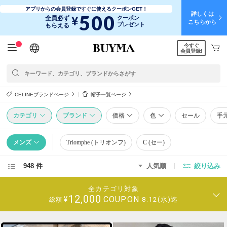
アプリからの会員登録ですぐに使えるクーポンGET！
詳しくは
500
¥
全員必ず
クーポン
こちらから
プレゼント
もらえる
今すぐ
日本語
English
简体中文
繁體中文
会員登録!
CELINEブランドページ
帽子一覧ページ
カテゴリ
ブランド
価格
色
セール
手
メンズ
Triomphe (トリオンフ)
C (セー)
948 件
人気順
絞り込み
全カテゴリ対象
12,000
COUPON
¥
8.12(水)迄
総額