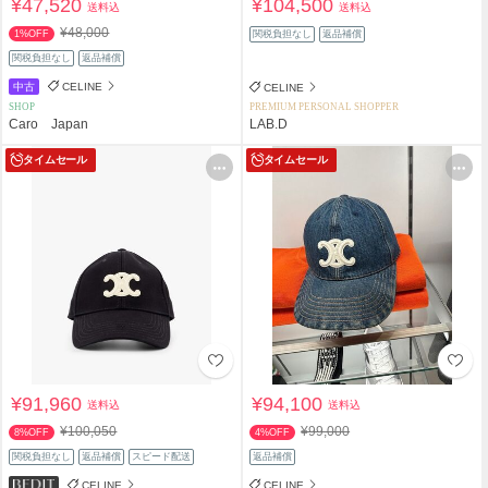
¥47,520
¥104,500
送料込
送料込
¥48,000
1%OFF
関税負担なし
返品補償
関税負担なし
返品補償
中古
CELINE
CELINE
SHOP
PREMIUM PERSONAL SHOPPER
Caro Japan
LAB.D
タイムセール
タイムセール
¥91,960
¥94,100
送料込
送料込
¥100,050
¥99,000
8%OFF
4%OFF
関税負担なし
返品補償
スピード配送
返品補償
CELINE
CELINE