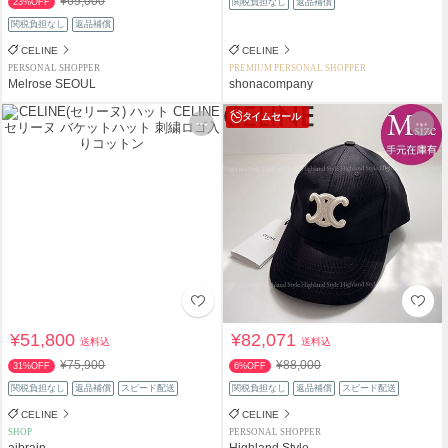
¥69,000
23%OFF
関税負担なし
返品補償
関税負担なし
返品補償
CELINE
CELINE
PERSONAL SHOPPER
PREMIUM PERSONAL SHOPPER
Melrose SEOUL
shonacompany
タイムセール
¥51,800
¥82,071
送料込
送料込
¥75,900
¥88,000
31%OFF
6%OFF
関税負担なし
返品補償
スピード配送
関税負担なし
返品補償
スピード配送
CELINE
CELINE
SHOP
PERSONAL SHOPPER
aibrain
Highland Style