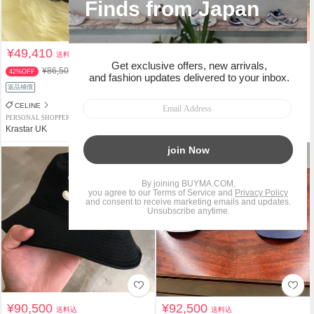
¥49,410
¥90,000
送料込
送料込
¥86,500
42%OFF
関税負担なし
返品補償
返品補償
CELINE
CELINE
PERSONAL SHOPPER
PERSONAL SHOPPER
Krastar UK
Bella.Luna
¥90,500
¥92,500
送料込
送料込