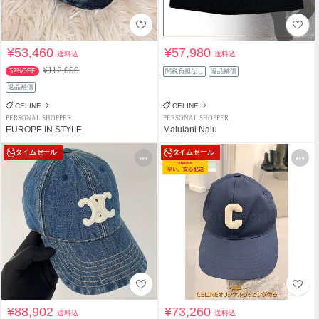
¥53,460
¥57,980
送料込
送料込
¥112,000
52%OFF
関税負担なし
返品補償
返品補償
CELINE
CELINE
PERSONAL SHOPPER
PERSONAL SHOPPER
EUROPE IN STYLE
Malulani Nalu
タイムセール
タイムセール
¥88,902
¥73,260
送料込
送料込