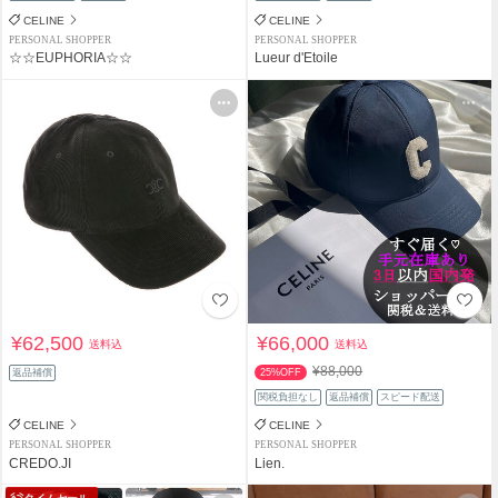
CELINE
CELINE
PERSONAL SHOPPER
PERSONAL SHOPPER
☆☆EUPHORIA☆☆
Lueur d'Etoile
¥62,500
¥66,000
送料込
送料込
¥88,000
返品補償
25%OFF
関税負担なし
返品補償
スピード配送
CELINE
CELINE
PERSONAL SHOPPER
PERSONAL SHOPPER
CREDO.JI
Lien.