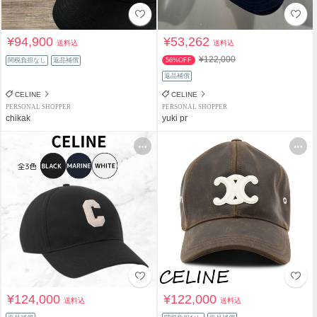
¥94,900
¥53,262
送料込
送料込
¥122,000
関税負担なし
返品補償
56%OFF
返品補償
CELINE
CELINE
PERSONAL SHOPPER
PERSONAL SHOPPER
chikak
yuki pr
¥124,000
¥122,000
送料込
送料込