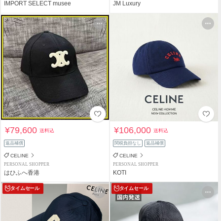
IMPORT SELECT musee
JM Luxury
¥79,600
¥106,000
送料込
送料込
返品補償
関税負担なし
返品補償
CELINE
CELINE
PERSONAL SHOPPER
PERSONAL SHOPPER
はひふへ香港
KOTI
タイムセール
タイムセール