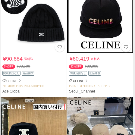
¥90,684
¥60,419
送料込
送料込
¥93,500
¥89,000
3%OFF
32%OFF
関税負担なし
返品補償
関税負担なし
返品補償
CELINE
CELINE
PREMIUM PERSONAL SHOPPER
PREMIUM PERSONAL SHOPPER
Ace Global
Seoul_Channel