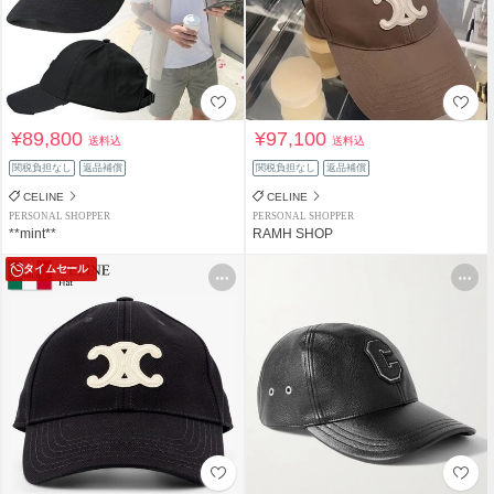
¥89,800
¥97,100
送料込
送料込
関税負担なし
返品補償
関税負担なし
返品補償
CELINE
CELINE
PERSONAL SHOPPER
PERSONAL SHOPPER
**mint**
RAMH SHOP
タイムセール