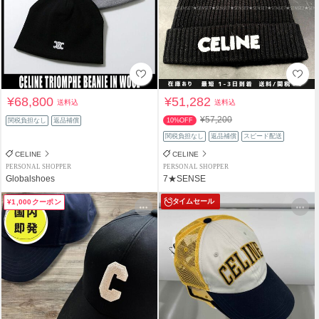
¥68,800
¥51,282
送料込
送料込
¥57,200
関税負担なし
返品補償
10%OFF
関税負担なし
返品補償
スピード配送
CELINE
CELINE
PERSONAL SHOPPER
PERSONAL SHOPPER
Globalshoes
7★SENSE
タイムセール
¥1,000クーポン