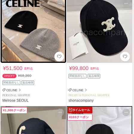
¥51,500
¥99,800
送料込
送料込
¥68,360
24%OFF
関税負担なし
返品補償
関税負担なし
返品補償
CELINE
CELINE
PERSONAL SHOPPER
PREMIUM PERSONAL SHOPPER
Melrose SEOUL
shonacompany
タイムセール
¥1,000クーポン
¥100クーポン