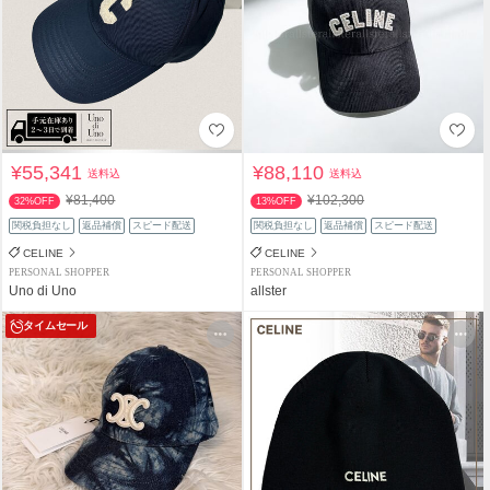
¥55,341
¥88,110
送料込
送料込
¥81,400
¥102,300
32%OFF
13%OFF
関税負担なし
返品補償
スピード配送
関税負担なし
返品補償
スピード配送
CELINE
CELINE
PERSONAL SHOPPER
PERSONAL SHOPPER
Uno di Uno
allster
タイムセール