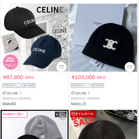
¥87,800
¥103,000
送料込
送料込
関税負担なし
返品補償
関税負担なし
返品補償
CELINE
CELINE
PERSONAL SHOPPER
PERSONAL SHOPPER
Mako83
Nisho.15
タイムセール
¥100クーポン