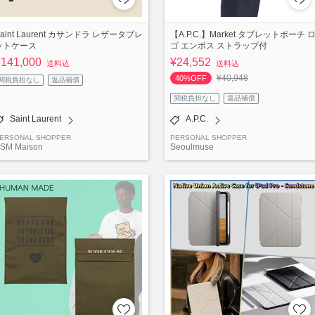
Saint Laurent カサンドラ レザータブレ
【A.P.C.】Market タブレットポーチ 
ットケース
ゴ エンボス ストラップ付
¥141,000
¥24,552
送料込
送料込
¥40,948
40%OFF
関税負担なし
返品補償
関税負担なし
返品補償
Saint Laurent
A.P.C.
ERSONAL SHOPPER
PERSONAL SHOPPER
SM Maison
Seoulmuse