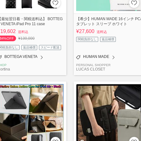
【最短翌日着・関税送料込】 BOTTEG
【希少】HUMAN MADE 16インチ PC
 VENETA iPad Pro 11 case
タブレット スリーブ ホワイト
¥19,602
¥27,600
送料込
送料込
¥130,000
84%OFF
関税負担なし
返品補償
関税負担なし
返品補償
スピード配送
BOTTEGA VENETA
HUMAN MADE
HOP
PERSONAL SHOPPER
ortina
LUCAS CLOSET