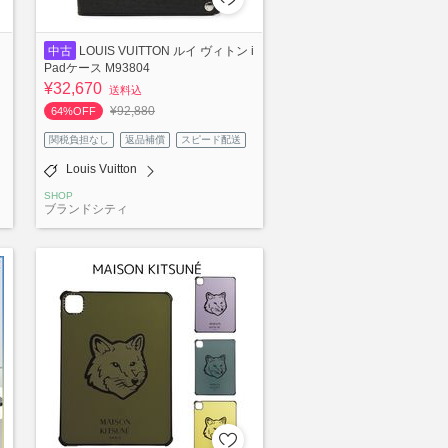
ロ
中古
LOUIS VUITTON ルイ ヴィトン i
Padケース M93804
¥32,670
送料込
¥92,880
64%OFF
関税負担なし
返品補償
スピード配送
Louis Vuitton
SHOP
ブランドシティ