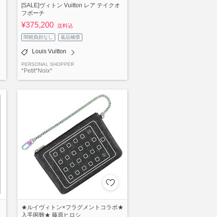
[SALE]ヴィトン Vuitton レア テイクオ
フポーチ
¥375,200
送料込
関税負担なし
返品補償
Louis Vuitton
PERSONAL SHOPPER
*Petit*Noix*
★ルイヴィトン×フラグメントコラボ★
入手困難★ 藤原ヒロシ