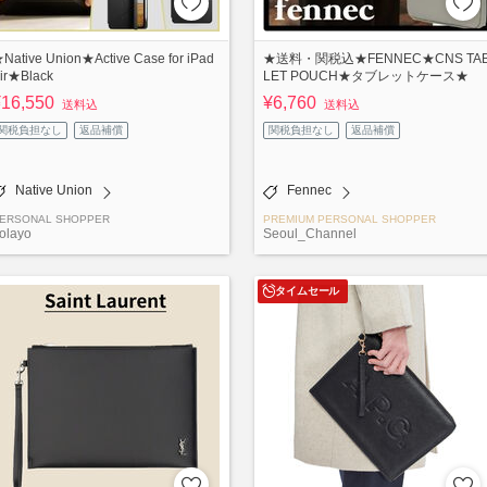
Native Union★Active Case for iPad
★送料・関税込★FENNEC★CNS TA
ir★Black
LET POUCH★タブレットケース★
¥16,550
¥6,760
送料込
送料込
関税負担なし
返品補償
関税負担なし
返品補償
Native Union
Fennec
ERSONAL SHOPPER
PREMIUM PERSONAL SHOPPER
olayo
Seoul_Channel
タイムセール