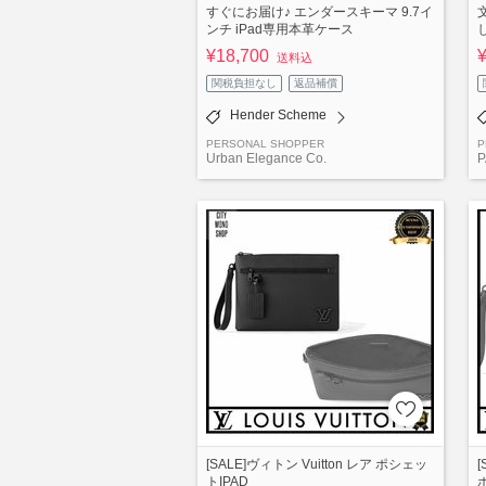
すぐにお届け♪ エンダースキーマ 9.7イ
ンチ iPad専用本革ケース
¥18,700
送料込
関税負担なし
返品補償
Hender Scheme
PERSONAL SHOPPER
P
Urban Elegance Co.
[SALE]ヴィトン Vuitton レア ポシェッ
トIPAD