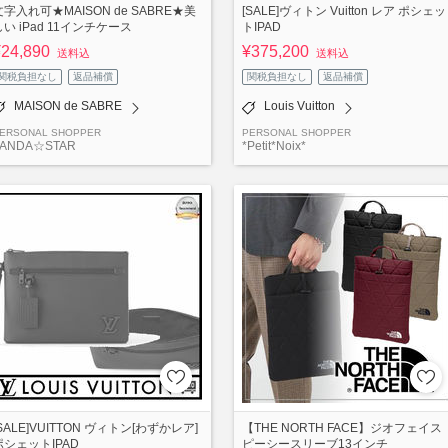
文字入れ可★MAISON de SABRE★美
[SALE]ヴィトン Vuitton レア ポシェッ
しい iPad 11インチケース
トIPAD
¥24,890
¥375,200
送料込
送料込
関税負担なし
返品補償
関税負担なし
返品補償
MAISON de SABRE
Louis Vuitton
ERSONAL SHOPPER
PERSONAL SHOPPER
PANDA☆STAR
*Petit*Noix*
[SALE]VUITTON ヴィトン[わずかレア]
【THE NORTH FACE】ジオフェイス
ポシェットIPAD
ピーシースリーブ13インチ