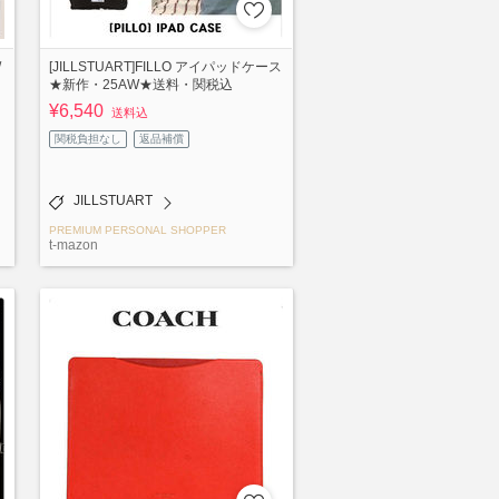
/
[JILLSTUART]FILLO アイパッドケース
★新作・25AW★送料・関税込
¥6,540
送料込
関税負担なし
返品補償
JILLSTUART
PREMIUM PERSONAL SHOPPER
t-mazon