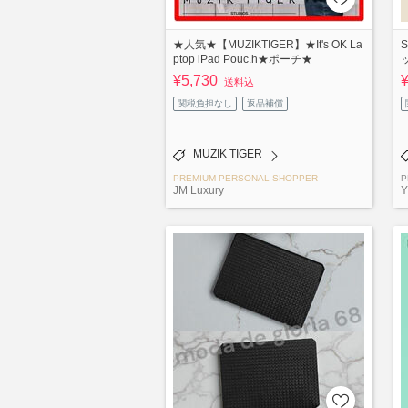
★人気★【MUZIKTIGER】★It's OK La
ptop iPad Pouc.h★ポーチ★
¥5,730
送料込
関税負担なし
返品補償
MUZIK TIGER
PREMIUM PERSONAL SHOPPER
P
JM Luxury
Y