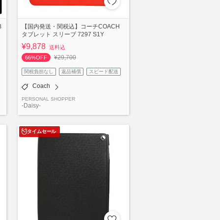
B
【国内発送・関税込】コーチCOACH
タブレット スリーブ 7297 S1Y
¥9,878
送料込
¥29,700
66%OFF
関税負担なし
返品補償
スピード配送
Coach
PERSONAL SHOPPER
-Daisy-
タイムセール