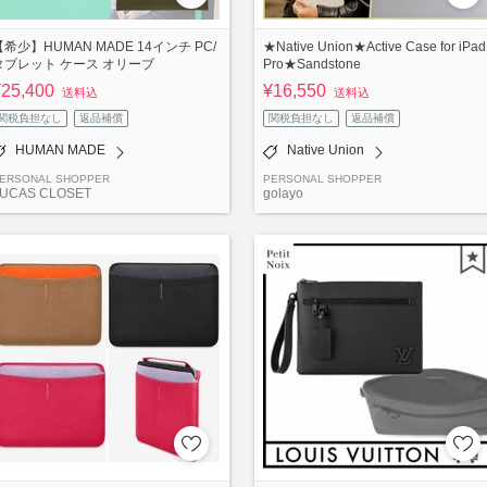
【希少】HUMAN MADE 14インチ PC/
★Native Union★Active Case for iPad
タブレット ケース オリーブ
Pro★Sandstone
¥25,400
¥16,550
送料込
送料込
関税負担なし
返品補償
関税負担なし
返品補償
HUMAN MADE
Native Union
ERSONAL SHOPPER
PERSONAL SHOPPER
UCAS CLOSET
golayo