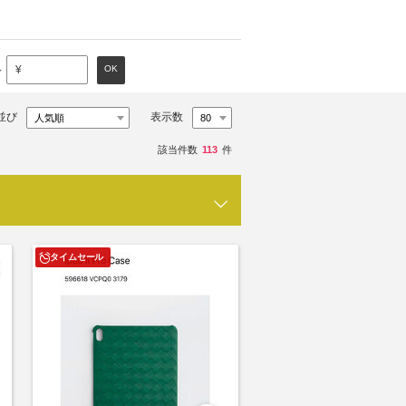
～
OK
¥
並び
表示数
該当件数
113
件
タイムセール