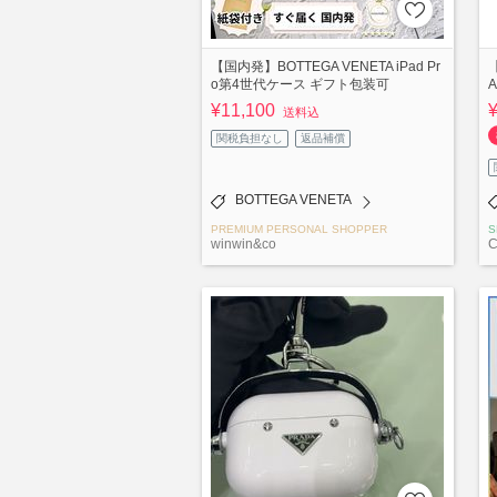
【国内発】BOTTEGA VENETA iPad Pr
o第4世代ケース ギフト包装可
A
¥11,100
送料込
関税負担なし
返品補償
BOTTEGA VENETA
PREMIUM PERSONAL SHOPPER
S
winwin&co
C