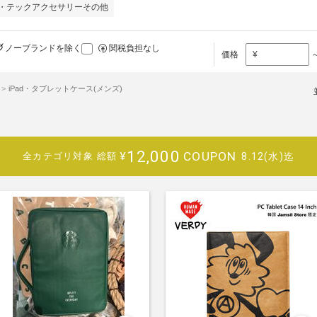
・テックアクセサリーその他
ノーブランドを除く
関税負担なし
価格
¥
iPad・タブレットケース(メンズ)
12,000
COUPON
¥
8.12(水)迄
全カテゴリ対象
総額