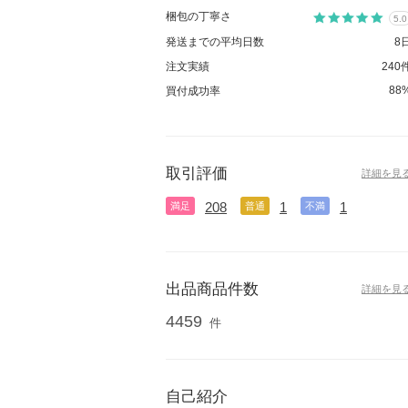
梱包の丁寧さ
5.0
発送までの平均日数
8
注文実績
240
88
買付成功率
取引評価
詳細を見
208
1
1
満足
普通
不満
出品商品件数
詳細を見
4459
件
自己紹介