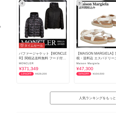
4
5
♪
て
タイムセール
パファージャケット【MONCLE
【MAISON MARGIELA
R】関税込送料無料 フード付き
税・送料込 エスパドリー
ロゴ
イカラー
MONCLER
Maison Margiela
¥371,349
¥47,300
13%OFF
¥428,200
54%OFF
¥104,500
人気ランキングをもっと