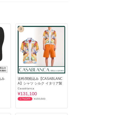
、エコボックス・再利用資材を使用いたしま
3
ありませんのでご安心ください。
到着する場合や遅れる場合がございます。
っても、当店側での住所変更や転送の手続きは
込み
送料/関税込み【CASABLANC
A】シャツ シルク イタリア製
Casablanca
¥131,100
17%OFF
¥159,500