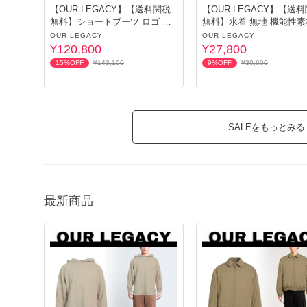
【OUR LEGACY】【送料関税
【OUR LEGACY】【送
無料】ショートブーツ ロゴ レ
無料】水着 無地 機能性素
ザー
OUR LEGACY
OUR LEGACY
¥120,800
¥27,800
15%OFF
¥143,100
9%OFF
¥30,600
SALEをもっとみる
最新商品