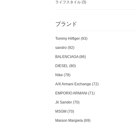
ライフスタイル
(3)
ブランド
Tommy Hilfiger (93)
sandro (92)
BALENCIAGA (86)
DIESEL (80)
Nike (78)
A/X Armani Exchange (72)
EMPORIO ARMANI (71)
Jil Sander (70)
MSGM (70)
Maison Margiela (69)