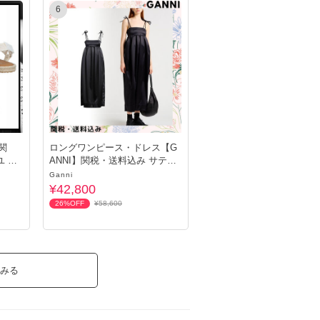
6
】関
ロングワンピース・ドレス【G
ユ バ
ANNI】関税・送料込み サテン
無地
Ganni
¥42,800
26%OFF
¥58,600
みる