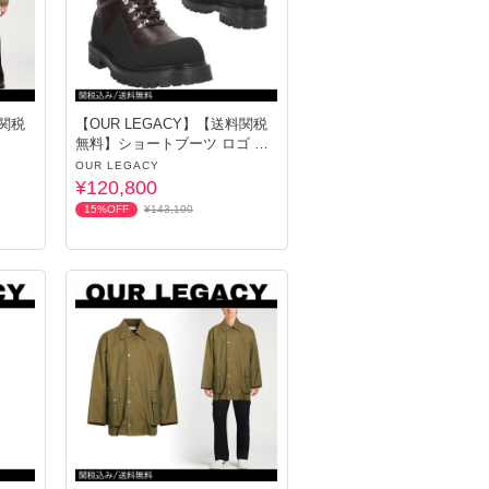
料関税
【OUR LEGACY】【送料関税
無料】ショートブーツ ロゴ レ
ザー
OUR LEGACY
¥120,800
15%OFF
¥143,100