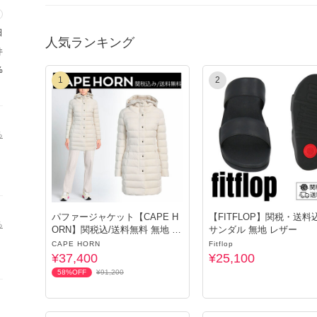
買い付け先の在庫が変動している可能性がございます。
安心して購入していただくためにも、ご協力お願いいたします。
日
人気ランキング
☆商品の梱包について☆
件
お客様へ商品を発送する際、価格を抑えて商品を提供するために
%
す。ご了承ください。
1
2
☆関税・送料について☆
関税はすべて弊社が負担いたします。 別途関税を支払う必要は
る
☆配送について☆
お客様のご購入後に買い付けを行います。
お届け目安はご注文より10～20日ですが、物流状況により早く
購入手続き完了後は、いかなる理由（出張・転居・不在等）があ
一切承りません。
パファージャケット【CAPE H
【FITFLOP】関税・送料
る
ORN】関税込/送料無料 無地 ナ
サンダル 無地 レザー
イロン
CAPE HORN
Fitflop
¥37,400
¥25,100
58%OFF
¥91,200